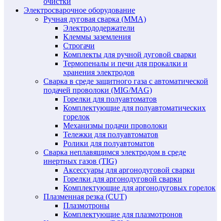
очистки
Электросварочное оборудование
Ручная дуговая сварка (MMA)
Электрододержатели
Клеммы заземления
Строгачи
Комплекты для ручной дуговой сварки
Термопеналы и печи для прокалки и
хранения электродов
Сварка в среде защитного газа с автоматической
подачей проволоки (MIG/MAG)
Горелки для полуавтоматов
Комплектующие для полуавтоматических
горелок
Механизмы подачи проволоки
Тележки для полуавтоматов
Ролики для полуавтоматов
Сварка неплавящимся электродом в среде
инертных газов (TIG)
Аксессуары для аргонодуговой сварки
Горелки для аргонодуговой сварки
Комплектующие для аргонодуговых горелок
Плазменная резка (CUT)
Плазмотроны
Комплектующие для плазмотронов