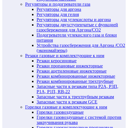
Регуляторы и подогреватели газа
Регуляторы для аргона
Регуляторы для гелия
Регуляторы для углекислоты и аргона
Регуляторы двухступенчатые c функцией
газосбережения для Аргона/СО2
Подогреватели углекислого газа и блоки
питания
Устройства газосбережения для Аргона /СО2
(экономайзеры)
Резаки газовые и комплектующие к ним
Резаки керосиновые
Резаки пропановые инжекторные
Резаки ацетиленовые инжекторные
Резаки комбинированные инжекторные
Резаки комбинированные трехтрубные
Запасные части к резакам типа Р2А, Р3П,
Р1А, Р1П, RB-22
Запасные части к трехтрубным резакам
Запасные части к резакам GCE
Горелки газовые и комплектующие к ним
Горелки газовоздушные
Горелки газовоздушные с системой против
закручивания рукава
Горелки газокислородные пропановые