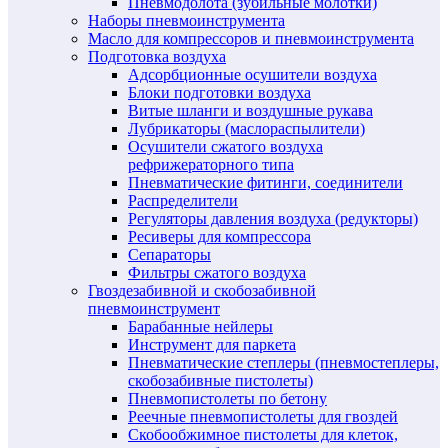
Пневмодолота (зубильные молотки)
Наборы пневмоинструмента
Масло для компрессоров и пневмоинструмента
Подготовка воздуха
Адсорбционные осушители воздуха
Блоки подготовки воздуха
Витые шланги и воздушные рукава
Лубрикаторы (маслораспылители)
Осушители сжатого воздуха
рефрижераторного типа
Пневматические фитинги, соединители
Распределители
Регуляторы давления воздуха (редукторы)
Ресиверы для компрессора
Сепараторы
Фильтры сжатого воздуха
Гвоздезабивной и скобозабивной
пневмоинструмент
Барабанные нейлеры
Инструмент для паркета
Пневматические степлеры (пневмостеплеры,
скобозабивные пистолеты)
Пневмопистолеты по бетону
Реечные пневмопистолеты для гвоздей
Скобообжимное пистолеты для клеток,