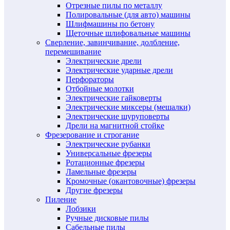
Отрезные пилы по металлу
Полировальные (для авто) машины
Шлифмашины по бетону
Щеточные шлифовальные машины
Сверление, завинчивание, долбление,
перемешивание
Электрические дрели
Электрические ударные дрели
Перфораторы
Отбойные молотки
Электрические гайковерты
Электрические миксеры (мешалки)
Электрические шуруповерты
Дрели на магнитной стойке
Фрезерование и строгание
Электрические рубанки
Универсальные фрезеры
Ротационные фрезеры
Ламельные фрезеры
Кромочные (окантовочные) фрезеры
Другие фрезеры
Пиление
Лобзики
Ручные дисковые пилы
Сабельные пилы