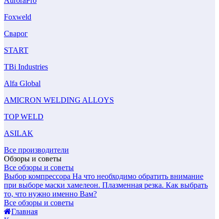
AuroraPro
Foxweld
Сварог
START
TBi Industries
Alfa Global
AMICRON WELDING ALLOYS
TOP WELD
ASILAK
Все производители
Обзоры и советы
Все обзоры и советы
Выбор компрессора
На что необходимо обратить внимание
при выборе маски хамелеон.
Плазменная резка. Как выбрать
то, что нужно именно Вам?
Все обзоры и советы
Главная