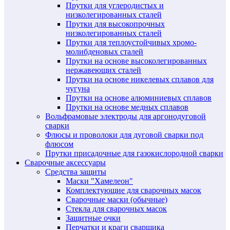
Прутки для углеродистых и
низколегированных сталей
Прутки для высокопрочных
низколегированных сталей
Прутки для теплоустойчивых хромо-
молибденовых сталей
Прутки на основе высоколегированных
нержавеющих сталей
Прутки на основе никелевых сплавов для
чугуна
Прутки на основе алюминиевых сплавов
Прутки на основе медных сплавов
Вольфрамовые электроды для аргонодуговой
сварки
Флюсы и проволоки для дуговой сварки под
флюсом
Прутки присадочные для газокислородной сварки
Сварочные аксессуары
Средства защиты
Маски "Хамелеон"
Комплектующие для сварочных масок
Сварочные маски (обычные)
Стекла для сварочных масок
Защитные очки
Перчатки и краги сварщика