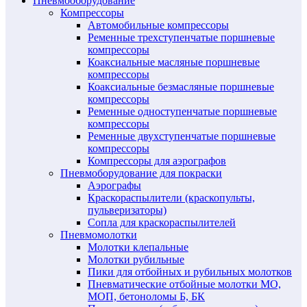
Пневмооборудование
Компрессоры
Автомобильные компрессоры
Ременные трехступенчатые поршневые
компрессоры
Коаксиальные масляные поршневые
компрессоры
Коаксиальные безмасляные поршневые
компрессоры
Ременные одноступенчатые поршневые
компрессоры
Ременные двухступенчатые поршневые
компрессоры
Компрессоры для аэрографов
Пневмоборудование для покраски
Аэрографы
Краскораспылители (краскопульты,
пульверизаторы)
Сопла для краскораспылителей
Пневмомолотки
Молотки клепальные
Молотки рубильные
Пики для отбойных и рубильных молотков
Пневматические отбойные молотки МО,
МОП, бетоноломы Б, БК