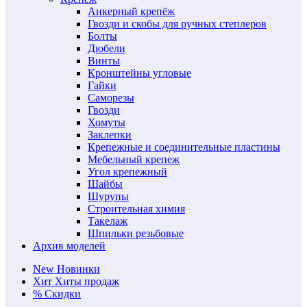
Анкерный крепёж
Гвозди и скобы для ручных степлеров
Болты
Дюбели
Винты
Кронштейны угловые
Гайки
Саморезы
Гвозди
Хомуты
Заклепки
Крепежные и соединительные пластины
Мебельный крепеж
Угол крепежный
Шайбы
Шурупы
Строительная химия
Такелаж
Шпильки резьбовые
Архив моделей
New
Новинки
Хит
Хиты продаж
%
Скидки