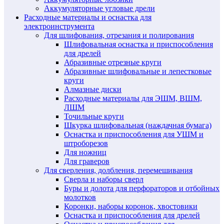
Аккумуляторные угловые дрели
Расходные материалы и оснастка для
электроинструмента
Для шлифования, отрезания и полирования
Шлифовальная оснастка и приспособления
для дрелей
Абразивные отрезные круги
Абразивные шлифовальные и лепестковые
круги
Алмазные диски
Расходные материалы для ЭШМ, ВШМ,
ЛШМ
Точильные круги
Шкурка шлифовальная (наждачная бумага)
Оснастка и приспособления для УШМ и
штроборезов
Для ножниц
Для граверов
Для сверления, долбления, перемешивания
Сверла и наборы сверл
Буры и долота для перфораторов и отбойных
молотков
Коронки, наборы коронок, хвостовики
Оснастка и приспособления для дрелей