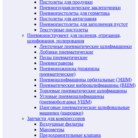
Пистолеты для продувки
Пневмогидравлические заклепочники
Пневмопистолеты для герметика
Пистолеты для антигравия
Пневмопистолеты для заполнения пустот
Текстурные пистолеты
Пневмоинструмент для пиления, отрезания,
шлифования, полирования
Ленточные пневматические шлифмашинки
Лобзики пневматические
Пилы пневматические
Пневмограверы
Пневмоножницы (ножницы
пневматические)
Пневмошлифмашины орбитальные (ЭШМ)
Пневматические виброшлифмашины (ВШМ)
Торцевые пневматические шлифмашины
Угловые пневмошлифмашины
(пневмоболгарки УШМ)
Цанговые пневматические шлифовальные
машинки (шарошки)
Запчасти для компрессоров
Воздушные фильтры
Манометры
Предохранительные клапана