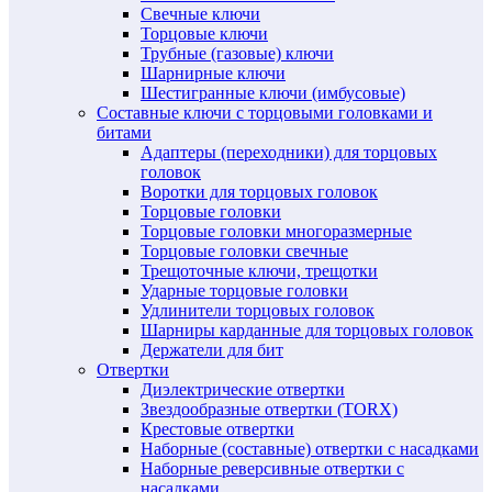
Свечные ключи
Торцовые ключи
Трубные (газовые) ключи
Шарнирные ключи
Шестигранные ключи (имбусовые)
Составные ключи с торцовыми головками и
битами
Адаптеры (переходники) для торцовых
головок
Воротки для торцовых головок
Торцовые головки
Торцовые головки многоразмерные
Торцовые головки свечные
Трещоточные ключи, трещотки
Ударные торцовые головки
Удлинители торцовых головок
Шарниры карданные для торцовых головок
Держатели для бит
Отвертки
Диэлектрические отвертки
Звездообразные отвертки (TORX)
Крестовые отвертки
Наборные (составные) отвертки с насадками
Наборные реверсивные отвертки с
насадками