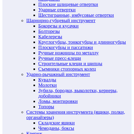
Плоские шлицевые отвертки
Ударные отвертки
Шестигранные, имбусовые отвертки
Шарнирно-губцевый инструмент
Бокорезы и кусачки
Болторезы
Кабелерезы
Круглогубцы, тонкогубцы и длинногубцы
Плоскогубцы и пассатижи
Ручные ножницы по металлу
Ручные пресс-клещи
Строительные клещи и щипцы
Съемники стопорных колец
Ударно-рычажный инструмент
Кувалды
Молотки
Зубила, бородки, выколотки, кернеры,
добойники
Ломы, монтировки
Топоры
Системы хранения инструмента (ящики, полки,
органайзеры)
Складские ящики
Чемоданы, боксы
Крепеж