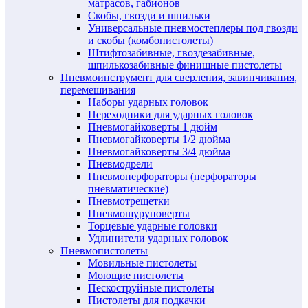
матрасов, габионов
Скобы, гвозди и шпильки
Универсальные пневмостеплеры под гвозди
и скобы (комбопистолеты)
Штифтозабивные, гвоздезабивные,
шпилькозабивные финишные пистолеты
Пневмоинструмент для сверления, завинчивания,
перемешивания
Наборы ударных головок
Переходники для ударных головок
Пневмогайковерты 1 дюйм
Пневмогайковерты 1/2 дюйма
Пневмогайковерты 3/4 дюйма
Пневмодрели
Пневмоперфораторы (перфораторы
пневматические)
Пневмотрещетки
Пневмошуруповерты
Торцевые ударные головки
Удлинители ударных головок
Пневмопистолеты
Мовильные пистолеты
Моющие пистолеты
Пескоструйные пистолеты
Пистолеты для подкачки