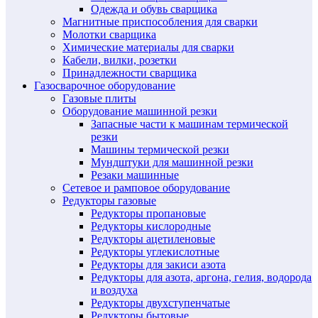
Одежда и обувь сварщика
Магнитные приспособления для сварки
Молотки сварщика
Химические материалы для сварки
Кабели, вилки, розетки
Принадлежности сварщика
Газосварочное оборудование
Газовые плиты
Оборудование машинной резки
Запасные части к машинам термической
резки
Машины термической резки
Мундштуки для машинной резки
Резаки машинные
Сетевое и рамповое оборудование
Редукторы газовые
Редукторы пропановые
Редукторы кислородные
Редукторы ацетиленовые
Редукторы углекислотные
Редукторы для закиси азота
Редукторы для азота, аргона, гелия, водорода
и воздуха
Редукторы двухступенчатые
Редукторы бытовые