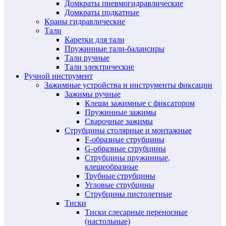
Домкраты пневмогидравлические
Домкраты подкатные
Краны гидравлические
Тали
Каретки для тали
Пружинные тали-балансиры
Тали ручные
Тали электрические
Ручной инструмент
Зажимные устройства и инструменты фиксации
Зажимы ручные
Клещи зажимные с фиксатором
Пружинные зажимы
Сварочные зажимы
Струбцины столярные и монтажные
F-образные струбцины
G-образные струбцины
Струбцины пружинные,
клещеобразные
Трубные струбцины
Угловые струбцины
Струбцины пистолетные
Тиски
Тиски слесарные переносные
(настольные)