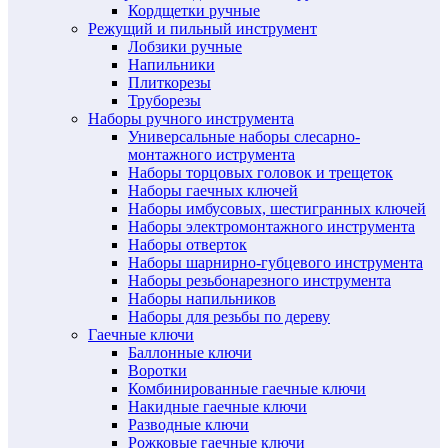
Кордщетки ручные
Режущий и пильный инструмент
Лобзики ручные
Напильники
Плиткорезы
Труборезы
Наборы ручного инструмента
Универсальные наборы слесарно-
монтажного иструмента
Наборы торцовых головок и трещеток
Наборы гаечных ключей
Наборы имбусовых, шестигранных ключей
Наборы электромонтажного инструмента
Наборы отверток
Наборы шарнирно-губцевого инструмента
Наборы резьбонарезного инструмента
Наборы напильников
Наборы для резьбы по дереву
Гаечные ключи
Баллонные ключи
Воротки
Комбинированные гаечные ключи
Накидные гаечные ключи
Разводные ключи
Рожковые гаечные ключи