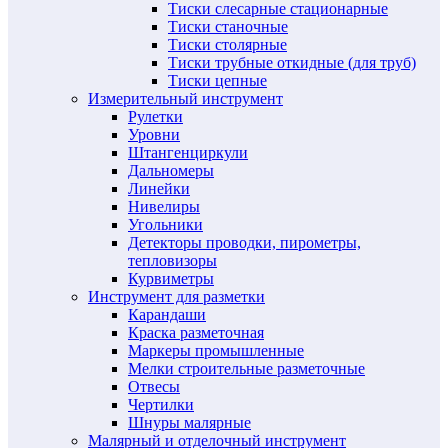
Тиски слесарные стационарные
Тиски станочные
Тиски столярные
Тиски трубные откидные (для труб)
Тиски цепные
Измерительный инструмент
Рулетки
Уровни
Штангенциркули
Дальномеры
Линейки
Нивелиры
Угольники
Детекторы проводки, пирометры,
тепловизоры
Курвиметры
Инструмент для разметки
Карандаши
Краска разметочная
Маркеры промышленные
Мелки строительные разметочные
Отвесы
Чертилки
Шнуры малярные
Малярный и отделочный инструмент