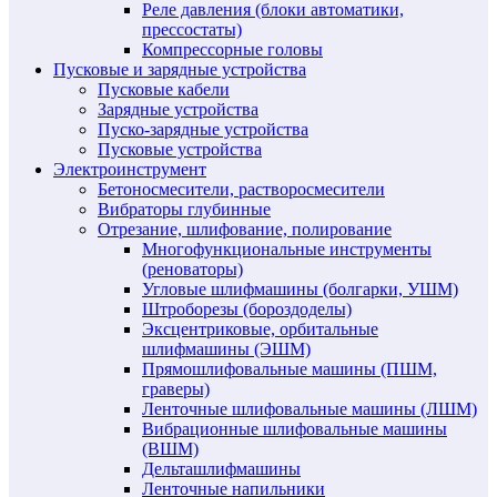
Реле давления (блоки автоматики,
прессостаты)
Компрессорные головы
Пусковые и зарядные устройства
Пусковые кабели
Зарядные устройства
Пуско-зарядные устройства
Пусковые устройства
Электроинструмент
Бетоносмесители, растворосмесители
Вибраторы глубинные
Отрезание, шлифование, полирование
Многофункциональные инструменты
(реноваторы)
Угловые шлифмашины (болгарки, УШМ)
Штроборезы (бороздоделы)
Эксцентриковые, орбитальные
шлифмашины (ЭШМ)
Прямошлифовальные машины (ПШМ,
граверы)
Ленточные шлифовальные машины (ЛШМ)
Вибрационные шлифовальные машины
(ВШМ)
Дельташлифмашины
Ленточные напильники