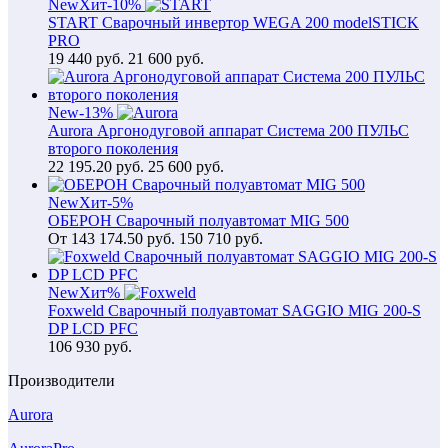
New
Хит
-10%
START Сварочный инвертор WEGA 200 modelSTICK
PRO
19 440
руб.
21 600 руб.
New
-13%
Aurora Аргонодуговой аппарат Система 200 ПУЛЬС
второго поколения
22 195.20
руб.
25 600 руб.
New
Хит
-5%
ОБЕРОН Сварочный полуавтомат MIG 500
От
143 174.50
руб.
150 710 руб.
New
Хит
%
Foxweld Сварочный полуавтомат SAGGIO MIG 200-S
DP LCD PFC
106 930
руб.
Производители
Aurora