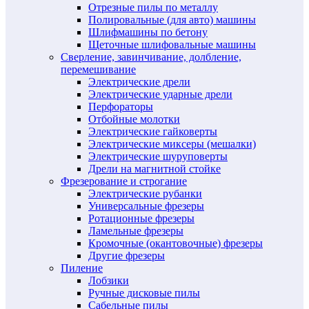
Отрезные пилы по металлу
Полировальные (для авто) машины
Шлифмашины по бетону
Щеточные шлифовальные машины
Сверление, завинчивание, долбление,
перемешивание
Электрические дрели
Электрические ударные дрели
Перфораторы
Отбойные молотки
Электрические гайковерты
Электрические миксеры (мешалки)
Электрические шуруповерты
Дрели на магнитной стойке
Фрезерование и строгание
Электрические рубанки
Универсальные фрезеры
Ротационные фрезеры
Ламельные фрезеры
Кромочные (окантовочные) фрезеры
Другие фрезеры
Пиление
Лобзики
Ручные дисковые пилы
Сабельные пилы