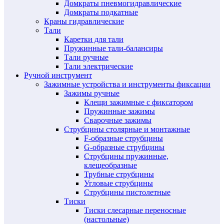
Домкраты пневмогидравлические
Домкраты подкатные
Краны гидравлические
Тали
Каретки для тали
Пружинные тали-балансиры
Тали ручные
Тали электрические
Ручной инструмент
Зажимные устройства и инструменты фиксации
Зажимы ручные
Клещи зажимные с фиксатором
Пружинные зажимы
Сварочные зажимы
Струбцины столярные и монтажные
F-образные струбцины
G-образные струбцины
Струбцины пружинные,
клещеобразные
Трубные струбцины
Угловые струбцины
Струбцины пистолетные
Тиски
Тиски слесарные переносные
(настольные)