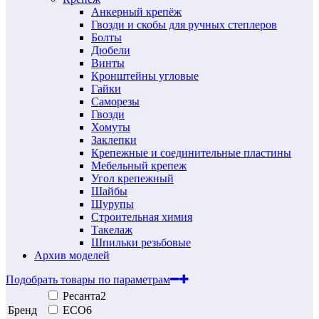
Анкерный крепёж
Гвозди и скобы для ручных степлеров
Болты
Дюбели
Винты
Кронштейны угловые
Гайки
Саморезы
Гвозди
Хомуты
Заклепки
Крепежные и соединительные пластины
Мебельный крепеж
Угол крепежный
Шайбы
Шурупы
Строительная химия
Такелаж
Шпильки резьбовые
Архив моделей
Подобрать товары по параметрам
Ресанта
2
Бренд
ECO
6