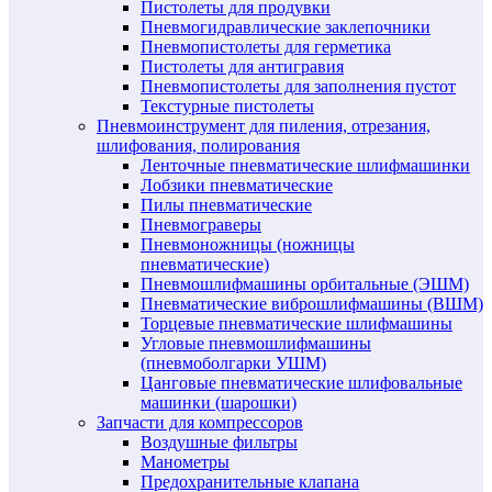
Пистолеты для продувки
Пневмогидравлические заклепочники
Пневмопистолеты для герметика
Пистолеты для антигравия
Пневмопистолеты для заполнения пустот
Текстурные пистолеты
Пневмоинструмент для пиления, отрезания,
шлифования, полирования
Ленточные пневматические шлифмашинки
Лобзики пневматические
Пилы пневматические
Пневмограверы
Пневмоножницы (ножницы
пневматические)
Пневмошлифмашины орбитальные (ЭШМ)
Пневматические виброшлифмашины (ВШМ)
Торцевые пневматические шлифмашины
Угловые пневмошлифмашины
(пневмоболгарки УШМ)
Цанговые пневматические шлифовальные
машинки (шарошки)
Запчасти для компрессоров
Воздушные фильтры
Манометры
Предохранительные клапана