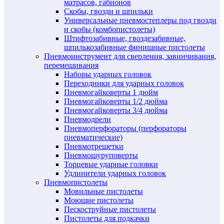
матрасов, габионов
Скобы, гвозди и шпильки
Универсальные пневмостеплеры под гвозди
и скобы (комбопистолеты)
Штифтозабивные, гвоздезабивные,
шпилькозабивные финишные пистолеты
Пневмоинструмент для сверления, завинчивания,
перемешивания
Наборы ударных головок
Переходники для ударных головок
Пневмогайковерты 1 дюйм
Пневмогайковерты 1/2 дюйма
Пневмогайковерты 3/4 дюйма
Пневмодрели
Пневмоперфораторы (перфораторы
пневматические)
Пневмотрещетки
Пневмошуруповерты
Торцевые ударные головки
Удлинители ударных головок
Пневмопистолеты
Мовильные пистолеты
Моющие пистолеты
Пескоструйные пистолеты
Пистолеты для подкачки