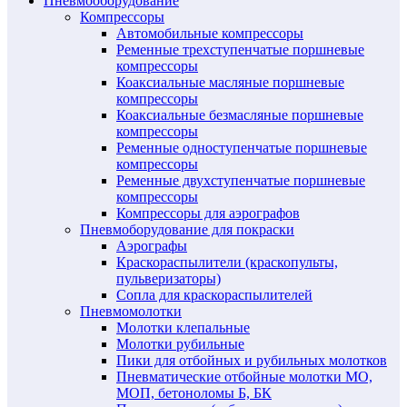
Пневмооборудование
Компрессоры
Автомобильные компрессоры
Ременные трехступенчатые поршневые
компрессоры
Коаксиальные масляные поршневые
компрессоры
Коаксиальные безмасляные поршневые
компрессоры
Ременные одноступенчатые поршневые
компрессоры
Ременные двухступенчатые поршневые
компрессоры
Компрессоры для аэрографов
Пневмоборудование для покраски
Аэрографы
Краскораспылители (краскопульты,
пульверизаторы)
Сопла для краскораспылителей
Пневмомолотки
Молотки клепальные
Молотки рубильные
Пики для отбойных и рубильных молотков
Пневматические отбойные молотки МО,
МОП, бетоноломы Б, БК