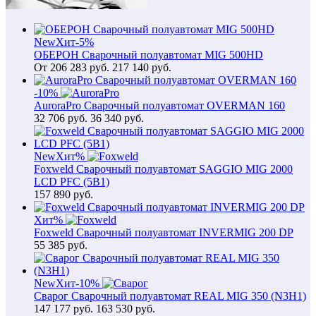
New
Хит
-5%
ОБЕРОН Сварочный полуавтомат MIG 500HD
От
206 283
руб.
217 140 руб.
-10%
AuroraPro Сварочный полуавтомат OVERMAN 160
32 706
руб.
36 340 руб.
New
Хит
%
Foxweld Сварочный полуавтомат SAGGIO MIG 2000
LCD PFC (5В1)
157 890
руб.
Хит
%
Foxweld Сварочный полуавтомат INVERMIG 200 DP
55 385
руб.
New
Хит
-10%
Сварог Сварочный полуавтомат REAL MIG 350 (N3H1)
147 177
руб.
163 530 руб.