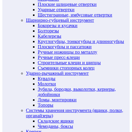
Плоские шлицевые отвертки
Ударные отвертки
Шестигранные, имбусовые отвертки
Шарнирно-губцевый инструмент
Бокорезы и кусачки
Болторезы
Кабелерезы
Круглогубцы, тонкогубцы и длинногубцы
Плоскогубцы и пассатижи
Ручные ножницы по металлу
Ручные пресс-клещи
Строительные клещи и щипцы
Съемники стопорных колец
Ударно-рычажный инструмент
Кувалды
Молотки
Зубила, бородки, выколотки, кернеры,
добойники
Ломы, монтировки
Топоры
Системы хранения инструмента (ящики, полки,
органайзеры)
Складские ящики
Чемоданы, боксы
Крепеж