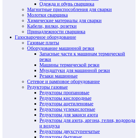
Одежда и обувь сварщика
Магнитные приспособления для сварки
Молотки сварщика
Химические материалы для сварки
Кабели, вилки, розетки
Принадлежности сварщика
Газосварочное оборудование
Газовые плиты
Оборудование машинной резки
Запасные части к машинам термической
резки
Машины термической резки
Мундштуки для машинной резки
Резаки машинные
Сетевое и рамповое оборудование
Редукторы газовые
Редукторы пропановые
Редукторы кислородные
Редукторы ацетиленовые
Редукторы углекислотные
Редукторы для закиси азота
Редукторы для азота, аргона, гелия, водорода
и воздуха
Редукторы двухступенчатые
Редукторы бытовые