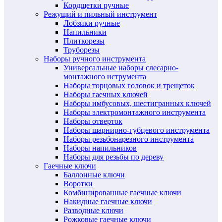
Кордщетки ручные
Режущий и пильный инструмент
Лобзики ручные
Напильники
Плиткорезы
Труборезы
Наборы ручного инструмента
Универсальные наборы слесарно-
монтажного иструмента
Наборы торцовых головок и трещеток
Наборы гаечных ключей
Наборы имбусовых, шестигранных ключей
Наборы электромонтажного инструмента
Наборы отверток
Наборы шарнирно-губцевого инструмента
Наборы резьбонарезного инструмента
Наборы напильников
Наборы для резьбы по дереву
Гаечные ключи
Баллонные ключи
Воротки
Комбинированные гаечные ключи
Накидные гаечные ключи
Разводные ключи
Рожковые гаечные ключи