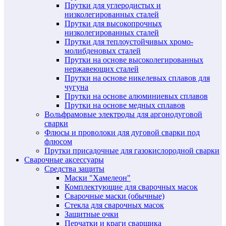
Прутки для углеродистых и
низколегированных сталей
Прутки для высокопрочных
низколегированных сталей
Прутки для теплоустойчивых хромо-
молибденовых сталей
Прутки на основе высоколегированных
нержавеющих сталей
Прутки на основе никелевых сплавов для
чугуна
Прутки на основе алюминиевых сплавов
Прутки на основе медных сплавов
Вольфрамовые электроды для аргонодуговой
сварки
Флюсы и проволоки для дуговой сварки под
флюсом
Прутки присадочные для газокислородной сварки
Сварочные аксессуары
Средства защиты
Маски "Хамелеон"
Комплектующие для сварочных масок
Сварочные маски (обычные)
Стекла для сварочных масок
Защитные очки
Перчатки и краги сварщика