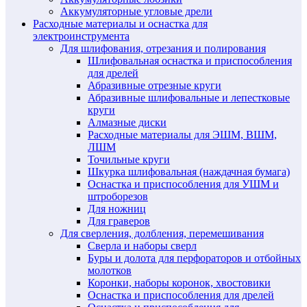
Аккумуляторные угловые дрели
Расходные материалы и оснастка для
электроинструмента
Для шлифования, отрезания и полирования
Шлифовальная оснастка и приспособления
для дрелей
Абразивные отрезные круги
Абразивные шлифовальные и лепестковые
круги
Алмазные диски
Расходные материалы для ЭШМ, ВШМ,
ЛШМ
Точильные круги
Шкурка шлифовальная (наждачная бумага)
Оснастка и приспособления для УШМ и
штроборезов
Для ножниц
Для граверов
Для сверления, долбления, перемешивания
Сверла и наборы сверл
Буры и долота для перфораторов и отбойных
молотков
Коронки, наборы коронок, хвостовики
Оснастка и приспособления для дрелей