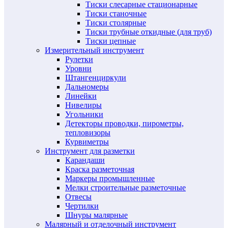
Тиски слесарные стационарные
Тиски станочные
Тиски столярные
Тиски трубные откидные (для труб)
Тиски цепные
Измерительный инструмент
Рулетки
Уровни
Штангенциркули
Дальномеры
Линейки
Нивелиры
Угольники
Детекторы проводки, пирометры,
тепловизоры
Курвиметры
Инструмент для разметки
Карандаши
Краска разметочная
Маркеры промышленные
Мелки строительные разметочные
Отвесы
Чертилки
Шнуры малярные
Малярный и отделочный инструмент