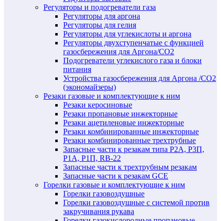
Регуляторы и подогреватели газа
Регуляторы для аргона
Регуляторы для гелия
Регуляторы для углекислоты и аргона
Регуляторы двухступенчатые c функцией
газосбережения для Аргона/СО2
Подогреватели углекислого газа и блоки
питания
Устройства газосбережения для Аргона /СО2
(экономайзеры)
Резаки газовые и комплектующие к ним
Резаки керосиновые
Резаки пропановые инжекторные
Резаки ацетиленовые инжекторные
Резаки комбинированные инжекторные
Резаки комбинированные трехтрубные
Запасные части к резакам типа Р2А, Р3П,
Р1А, Р1П, RB-22
Запасные части к трехтрубным резакам
Запасные части к резакам GCE
Горелки газовые и комплектующие к ним
Горелки газовоздушные
Горелки газовоздушные с системой против
закручивания рукава
Горелки газокислородные пропановые