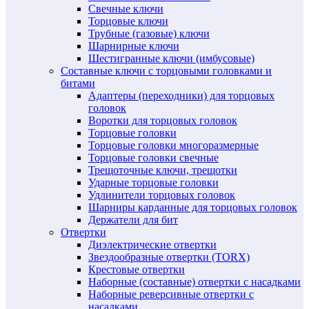
Свечные ключи
Торцовые ключи
Трубные (газовые) ключи
Шарнирные ключи
Шестигранные ключи (имбусовые)
Составные ключи с торцовыми головками и
битами
Адаптеры (переходники) для торцовых
головок
Воротки для торцовых головок
Торцовые головки
Торцовые головки многоразмерные
Торцовые головки свечные
Трещоточные ключи, трещотки
Ударные торцовые головки
Удлинители торцовых головок
Шарниры карданные для торцовых головок
Держатели для бит
Отвертки
Диэлектрические отвертки
Звездообразные отвертки (TORX)
Крестовые отвертки
Наборные (составные) отвертки с насадками
Наборные реверсивные отвертки с
насадками