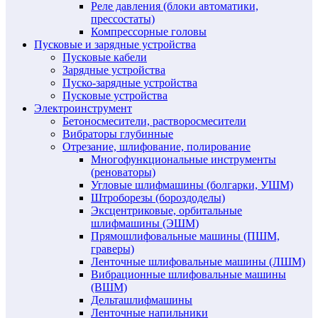
Реле давления (блоки автоматики,
прессостаты)
Компрессорные головы
Пусковые и зарядные устройства
Пусковые кабели
Зарядные устройства
Пуско-зарядные устройства
Пусковые устройства
Электроинструмент
Бетоносмесители, растворосмесители
Вибраторы глубинные
Отрезание, шлифование, полирование
Многофункциональные инструменты
(реноваторы)
Угловые шлифмашины (болгарки, УШМ)
Штроборезы (бороздоделы)
Эксцентриковые, орбитальные
шлифмашины (ЭШМ)
Прямошлифовальные машины (ПШМ,
граверы)
Ленточные шлифовальные машины (ЛШМ)
Вибрационные шлифовальные машины
(ВШМ)
Дельташлифмашины
Ленточные напильники