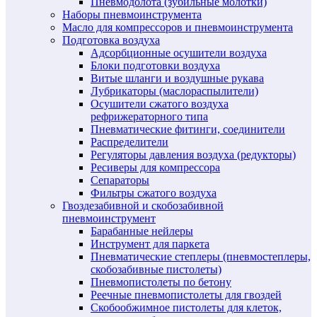
Пневмодолота (зубильные молотки)
Наборы пневмоинструмента
Масло для компрессоров и пневмоинструмента
Подготовка воздуха
Адсорбционные осушители воздуха
Блоки подготовки воздуха
Витые шланги и воздушные рукава
Лубрикаторы (маслораспылители)
Осушители сжатого воздуха
рефрижераторного типа
Пневматические фитинги, соединители
Распределители
Регуляторы давления воздуха (редукторы)
Ресиверы для компрессора
Сепараторы
Фильтры сжатого воздуха
Гвоздезабивной и скобозабивной
пневмоинструмент
Барабанные нейлеры
Инструмент для паркета
Пневматические степлеры (пневмостеплеры,
скобозабивные пистолеты)
Пневмопистолеты по бетону
Реечные пневмопистолеты для гвоздей
Скобообжимное пистолеты для клеток,