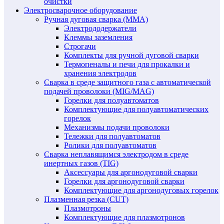
очистки
Электросварочное оборудование
Ручная дуговая сварка (MMA)
Электрододержатели
Клеммы заземления
Строгачи
Комплекты для ручной дуговой сварки
Термопеналы и печи для прокалки и
хранения электродов
Сварка в среде защитного газа с автоматической
подачей проволоки (MIG/MAG)
Горелки для полуавтоматов
Комплектующие для полуавтоматических
горелок
Механизмы подачи проволоки
Тележки для полуавтоматов
Ролики для полуавтоматов
Сварка неплавящимся электродом в среде
инертных газов (TIG)
Аксессуары для аргонодуговой сварки
Горелки для аргонодуговой сварки
Комплектующие для аргонодуговых горелок
Плазменная резка (CUT)
Плазмотроны
Комплектующие для плазмотронов