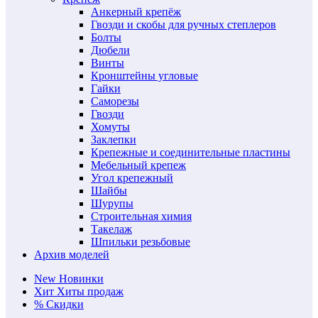
Анкерный крепёж
Гвозди и скобы для ручных степлеров
Болты
Дюбели
Винты
Кронштейны угловые
Гайки
Саморезы
Гвозди
Хомуты
Заклепки
Крепежные и соединительные пластины
Мебельный крепеж
Угол крепежный
Шайбы
Шурупы
Строительная химия
Такелаж
Шпильки резьбовые
Архив моделей
New
Новинки
Хит
Хиты продаж
%
Скидки