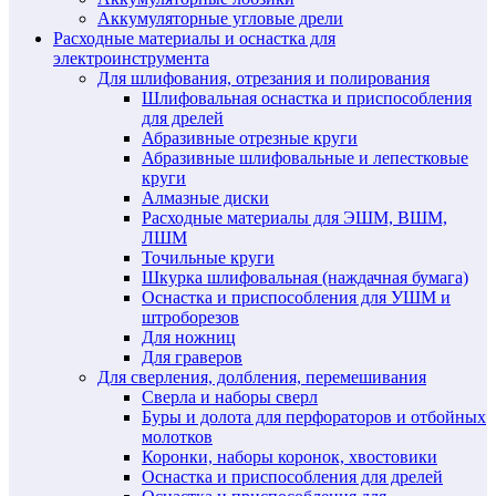
Аккумуляторные угловые дрели
Расходные материалы и оснастка для
электроинструмента
Для шлифования, отрезания и полирования
Шлифовальная оснастка и приспособления
для дрелей
Абразивные отрезные круги
Абразивные шлифовальные и лепестковые
круги
Алмазные диски
Расходные материалы для ЭШМ, ВШМ,
ЛШМ
Точильные круги
Шкурка шлифовальная (наждачная бумага)
Оснастка и приспособления для УШМ и
штроборезов
Для ножниц
Для граверов
Для сверления, долбления, перемешивания
Сверла и наборы сверл
Буры и долота для перфораторов и отбойных
молотков
Коронки, наборы коронок, хвостовики
Оснастка и приспособления для дрелей