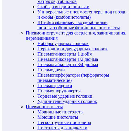
матрасов, габионов
Скобы, гвозди и шпильки
Универсальные пневмостеплеры под гвозди
и скобы (комбопистолеты)
Штифтозабивные, гвоздезабивные,
шпилькозабивные финишные пистолеты
Пневмоинструмент для сверления, завинчивания,
перемешивания
Наборы ударных головок
Переходники для ударных головок
Пневмогайковерты 1 дюйм
Пневмогайковерты 1/2 дюйма
Пневмогайковерты 3/4 дюйма
Пневмодрели
Пневмоперфораторы (перфораторы
пневматические)
Пневмотрещетки
Пневмошуруповерты
Торцевые ударные головки
Удлинители ударных головок
Пневмопистолеты
Мовильные пистолеты
Моющие пистолеты
Пескоструйные пистолеты
Пистолеты для подкачки