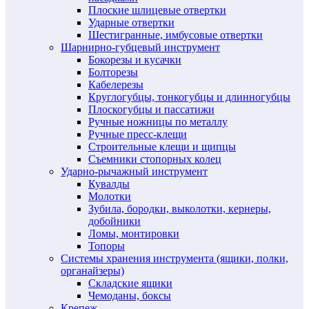
Плоские шлицевые отвертки
Ударные отвертки
Шестигранные, имбусовые отвертки
Шарнирно-губцевый инструмент
Бокорезы и кусачки
Болторезы
Кабелерезы
Круглогубцы, тонкогубцы и длинногубцы
Плоскогубцы и пассатижи
Ручные ножницы по металлу
Ручные пресс-клещи
Строительные клещи и щипцы
Съемники стопорных колец
Ударно-рычажный инструмент
Кувалды
Молотки
Зубила, бородки, выколотки, кернеры,
добойники
Ломы, монтировки
Топоры
Системы хранения инструмента (ящики, полки,
органайзеры)
Складские ящики
Чемоданы, боксы
Крепеж