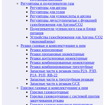
Регуляторы и подогреватели газа
Регуляторы для аргона
Регуляторы для гелия
Регуляторы для углекислоты и аргона
Регуляторы двухступенчатые c функцией
газосбережения для Аргона/СО2
Подогреватели углекислого газа и блоки
питания
Устройства газосбережения для Аргона /СО2
(экономайзеры)
Резаки газовые и комплектующие к ним
Резаки керосиновые
Резаки пропановые инжекторные
Резаки ацетиленовые инжекторные
Резаки комбинированные инжекторные
Резаки комбинированные трехтрубные
Запасные части к резакам типа Р2А, Р3П,
Р1А, Р1П, RB-22
Запасные части к трехтрубным резакам
Запасные части к резакам GCE
Горелки газовые и комплектующие к ним
Горелки газовоздушные
Горелки газовоздушные с системой против
закручивания рукава
Горелки газокислородные пропановые