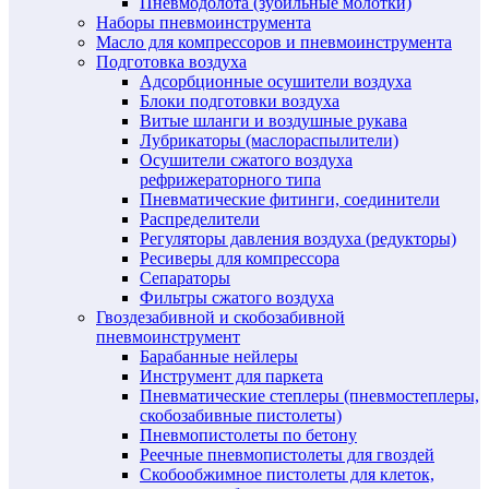
Пневмодолота (зубильные молотки)
Наборы пневмоинструмента
Масло для компрессоров и пневмоинструмента
Подготовка воздуха
Адсорбционные осушители воздуха
Блоки подготовки воздуха
Витые шланги и воздушные рукава
Лубрикаторы (маслораспылители)
Осушители сжатого воздуха
рефрижераторного типа
Пневматические фитинги, соединители
Распределители
Регуляторы давления воздуха (редукторы)
Ресиверы для компрессора
Сепараторы
Фильтры сжатого воздуха
Гвоздезабивной и скобозабивной
пневмоинструмент
Барабанные нейлеры
Инструмент для паркета
Пневматические степлеры (пневмостеплеры,
скобозабивные пистолеты)
Пневмопистолеты по бетону
Реечные пневмопистолеты для гвоздей
Скобообжимное пистолеты для клеток,