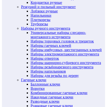
Кордщетки ручные
Режущий и пильный инструмент
Лобзики ручные
Напильники
Плиткорезы
Труборезы
Наборы ручного инструмента
Универсальные наборы слесарно-
монтажного иструмента
Наборы торцовых головок и трещеток
Наборы гаечных ключей
Наборы имбусовых, шестигранных ключей
Наборы электромонтажного инструмента
Наборы отверток
Наборы шарнирно-губцевого инструмента
Наборы резьбонарезного инструмента
Наборы напильников
Наборы для резьбы по дереву
Гаечные ключи
Баллонные ключи
Воротки
Комбинированные гаечные ключи
Накидные гаечные ключи
Разводные ключи
Рожковые гаечные ключи