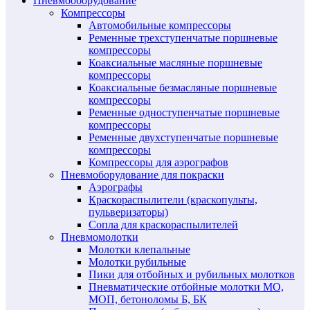
Пневмооборудование
Компрессоры
Автомобильные компрессоры
Ременные трехступенчатые поршневые
компрессоры
Коаксиальные масляные поршневые
компрессоры
Коаксиальные безмасляные поршневые
компрессоры
Ременные одноступенчатые поршневые
компрессоры
Ременные двухступенчатые поршневые
компрессоры
Компрессоры для аэрографов
Пневмоборудование для покраски
Аэрографы
Краскораспылители (краскопульты,
пульверизаторы)
Сопла для краскораспылителей
Пневмомолотки
Молотки клепальные
Молотки рубильные
Пики для отбойных и рубильных молотков
Пневматические отбойные молотки МО,
МОП, бетоноломы Б, БК