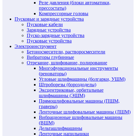
Реле давления (блоки автоматики,
прессостаты)
Компрессорные головы
Пусковые и зарядные устройства
Пусковые кабели
Зарядные устройства
Пуско-зарядные устройства
Пусковые устройства
Электроинструмент
Бетоносмесители, растворосмесители
Вибраторы глубинные
Отрезание, шлифование, полирование
Многофункциональные инструменты
(реноваторы)
Угловые шлифмашины (болгарки, УШМ)
Штроборезы (бороздоделы)
Эксцентриковые, орбитальные
шлифмашины (ЭШМ)
Прямошлифовальные машины (ПШМ,
граверы)
Ленточные шлифовальные машины (ЛШМ)
Вибрационные шлифовальные машины
(ВШМ)
Дельташлифмашины
Ленточные напильники