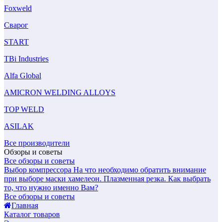
Foxweld
Сварог
START
TBi Industries
Alfa Global
AMICRON WELDING ALLOYS
TOP WELD
ASILAK
Все производители
Обзоры и советы
Все обзоры и советы
Выбор компрессора
На что необходимо обратить внимание
при выборе маски хамелеон.
Плазменная резка. Как выбрать
то, что нужно именно Вам?
Все обзоры и советы
Главная
Каталог товаров