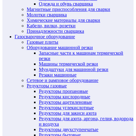
Одежда и обувь сварщика
Магнитные приспособления для сварки
Молотки сварщика
Химические материалы для сварки
Кабели, вилки, розетки
Принадлежности сварщика
Газосварочное оборудование
Газовые плиты
Оборудование машинной резки
Запасные части к машинам термической
резки
Машины термической резки
Мундштуки для машинной резки
Резаки машинные
Сетевое и рамповое оборудование
Редукторы газовые
Редукторы пропановые
Редукторы кислородные
Редукторы ацетиленовые
Редукторы углекислотные
Редукторы для закиси азота
Редукторы для азота, аргона, гелия, водорода
и воздуха
Редукторы двухступенчатые
Редукторы бытовые