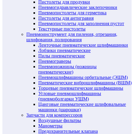
Пистолеты для продувки
Пневмогидравлические заклепочники
Пневмопистолеты для герметика
Пистолеты для антигравия
Пневмопистолеты для заполнения пустот
Текстурные пистолеты
Пневмоинструмент для пиления, отрезания,
шлифования, полирования
Ленточные пневматические шлифмашинки
Лобзики пневматические
Пилы пневматические
Пневмограверы
Пневмоножницы (ножницы
пневматические)
Пневмошлифмашины орбитальные (ЭШМ)
Пневматические виброшлифмашины (ВШМ)
Торцевые пневматические шлифмашины
Угловые пневмошлифмашины
(пневмоболгарки УШМ)
Цанговые пневматические шлифовальные
машинки (шарошки)
Запчасти для компрессоров
Воздушные фильтры
Манометры
Предохранительные клапана