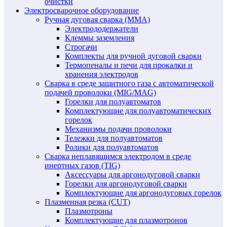
очистки
Электросварочное оборудование
Ручная дуговая сварка (MMA)
Электрододержатели
Клеммы заземления
Строгачи
Комплекты для ручной дуговой сварки
Термопеналы и печи для прокалки и
хранения электродов
Сварка в среде защитного газа с автоматической
подачей проволоки (MIG/MAG)
Горелки для полуавтоматов
Комплектующие для полуавтоматических
горелок
Механизмы подачи проволоки
Тележки для полуавтоматов
Ролики для полуавтоматов
Сварка неплавящимся электродом в среде
инертных газов (TIG)
Аксессуары для аргонодуговой сварки
Горелки для аргонодуговой сварки
Комплектующие для аргонодуговых горелок
Плазменная резка (CUT)
Плазмотроны
Комплектующие для плазмотронов