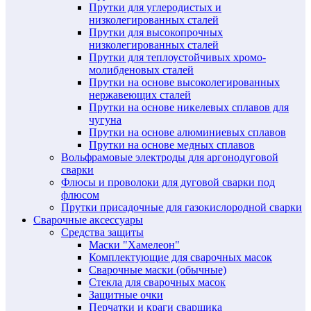
Прутки для углеродистых и
низколегированных сталей
Прутки для высокопрочных
низколегированных сталей
Прутки для теплоустойчивых хромо-
молибденовых сталей
Прутки на основе высоколегированных
нержавеющих сталей
Прутки на основе никелевых сплавов для
чугуна
Прутки на основе алюминиевых сплавов
Прутки на основе медных сплавов
Вольфрамовые электроды для аргонодуговой
сварки
Флюсы и проволоки для дуговой сварки под
флюсом
Прутки присадочные для газокислородной сварки
Сварочные аксессуары
Средства защиты
Маски "Хамелеон"
Комплектующие для сварочных масок
Сварочные маски (обычные)
Стекла для сварочных масок
Защитные очки
Перчатки и краги сварщика