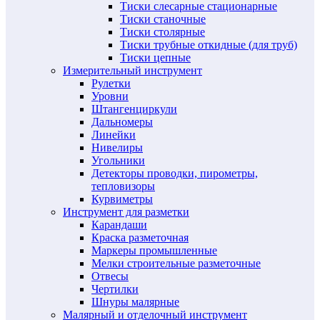
Тиски слесарные стационарные
Тиски станочные
Тиски столярные
Тиски трубные откидные (для труб)
Тиски цепные
Измерительный инструмент
Рулетки
Уровни
Штангенциркули
Дальномеры
Линейки
Нивелиры
Угольники
Детекторы проводки, пирометры,
тепловизоры
Курвиметры
Инструмент для разметки
Карандаши
Краска разметочная
Маркеры промышленные
Мелки строительные разметочные
Отвесы
Чертилки
Шнуры малярные
Малярный и отделочный инструмент