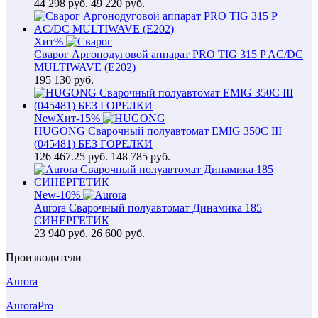
44 298
руб.
49 220 руб.
Хит
%
Сварог Аргонодуговой аппарат PRO TIG 315 P AC/DC
MULTIWAVE (E202)
195 130
руб.
New
Хит
-15%
HUGONG Сварочный полуавтомат EMIG 350C III
(045481) БЕЗ ГОРЕЛКИ
126 467.25
руб.
148 785 руб.
New
-10%
Aurora Сварочный полуавтомат Динамика 185
СИНЕРГЕТИК
23 940
руб.
26 600 руб.
Производители
Aurora
AuroraPro