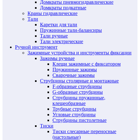
Домкраты пневмогидравлические
Домкраты подкатные
Краны гидравлические
Тали
Каретки для тали
Пружинные тали-балансиры
Тали ручные
Тали электрические
Ручной инструмент
Зажимные устройства и инструменты фиксации
Зажимы ручные
Клещи зажимные с фиксатором
Пружинные зажимы
Сварочные зажимы
Струбцины столярные и монтажные
F-образные струбцины
G-образные струбцины
Струбцины пружинные,
клещеобразные
Трубные струбцины
Угловые струбцины
Струбцины пистолетные
Тиски
Тиски слесарные переносные
(настольные)