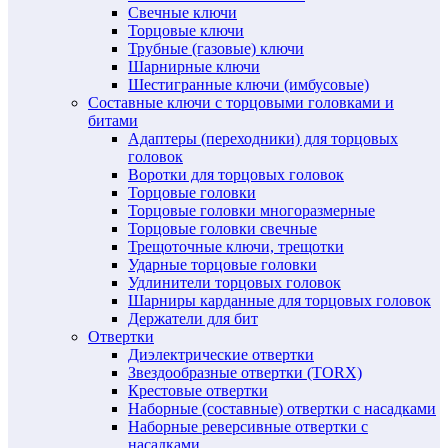
Свечные ключи
Торцовые ключи
Трубные (газовые) ключи
Шарнирные ключи
Шестигранные ключи (имбусовые)
Составные ключи с торцовыми головками и
битами
Адаптеры (переходники) для торцовых
головок
Воротки для торцовых головок
Торцовые головки
Торцовые головки многоразмерные
Торцовые головки свечные
Трещоточные ключи, трещотки
Ударные торцовые головки
Удлинители торцовых головок
Шарниры карданные для торцовых головок
Держатели для бит
Отвертки
Диэлектрические отвертки
Звездообразные отвертки (TORX)
Крестовые отвертки
Наборные (составные) отвертки с насадками
Наборные реверсивные отвертки с
насадками