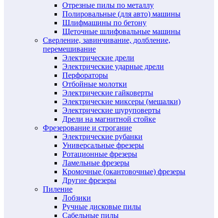
Отрезные пилы по металлу
Полировальные (для авто) машины
Шлифмашины по бетону
Щеточные шлифовальные машины
Сверление, завинчивание, долбление,
перемешивание
Электрические дрели
Электрические ударные дрели
Перфораторы
Отбойные молотки
Электрические гайковерты
Электрические миксеры (мешалки)
Электрические шуруповерты
Дрели на магнитной стойке
Фрезерование и строгание
Электрические рубанки
Универсальные фрезеры
Ротационные фрезеры
Ламельные фрезеры
Кромочные (окантовочные) фрезеры
Другие фрезеры
Пиление
Лобзики
Ручные дисковые пилы
Сабельные пилы