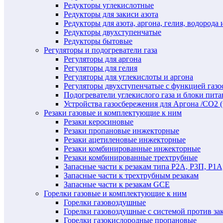
Редукторы углекислотные
Редукторы для закиси азота
Редукторы для азота, аргона, гелия, водорода 
Редукторы двухступенчатые
Редукторы бытовые
Регуляторы и подогреватели газа
Регуляторы для аргона
Регуляторы для гелия
Регуляторы для углекислоты и аргона
Регуляторы двухступенчатые c функцией газ
Подогреватели углекислого газа и блоки пита
Устройства газосбережения для Аргона /СО2 
Резаки газовые и комплектующие к ним
Резаки керосиновые
Резаки пропановые инжекторные
Резаки ацетиленовые инжекторные
Резаки комбинированные инжекторные
Резаки комбинированные трехтрубные
Запасные части к резакам типа Р2А, Р3П, Р1А
Запасные части к трехтрубным резакам
Запасные части к резакам GCE
Горелки газовые и комплектующие к ним
Горелки газовоздушные
Горелки газовоздушные с системой против за
Горелки газокислородные пропановые