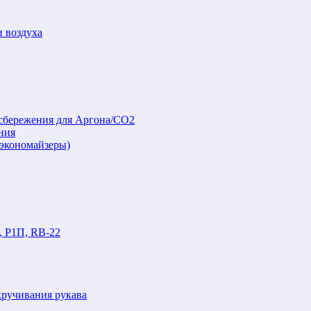
и воздуха
осбережения для Аргона/СО2
ния
(экономайзеры)
, Р1П, RB-22
кручивания рукава