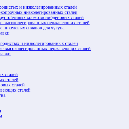
еродистых и низколегированных сталей
окопрочных низколегированных сталей
лоустойчивых хромо-молибденовых сталей
ве высоколегированных нержавеющих сталей
е никелевых сплавов для чугуна
лавки
еродистых и низколегированных сталей
ове высоколегированных нержавеющих сталей
лавки
ых сталей
ых сталей
новых сталей
авеющих сталей
уна
и
м