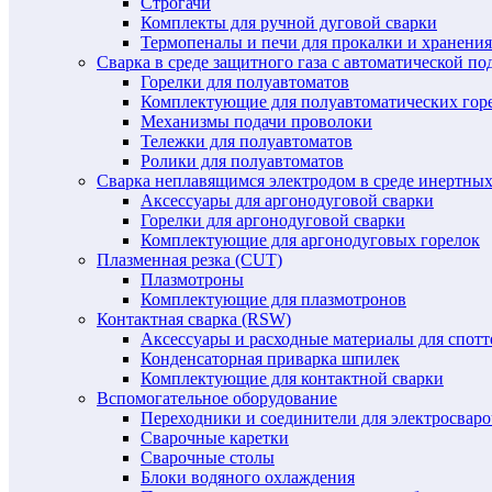
Строгачи
Комплекты для ручной дуговой сварки
Термопеналы и печи для прокалки и хранения
Сварка в среде защитного газа с автоматической 
Горелки для полуавтоматов
Комплектующие для полуавтоматических гор
Механизмы подачи проволоки
Тележки для полуавтоматов
Ролики для полуавтоматов
Сварка неплавящимся электродом в среде инертных 
Аксессуары для аргонодуговой сварки
Горелки для аргонодуговой сварки
Комплектующие для аргонодуговых горелок
Плазменная резка (CUT)
Плазмотроны
Комплектующие для плазмотронов
Контактная сварка (RSW)
Аксессуары и расходные материалы для спотт
Конденсаторная приварка шпилек
Комплектующие для контактной сварки
Вспомогательное оборудование
Переходники и соединители для электросвар
Сварочные каретки
Сварочные столы
Блоки водяного охлаждения