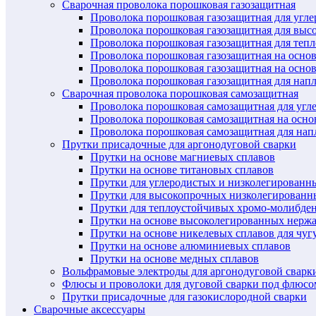
Сварочная проволока порошковая газозащитная
Проволока порошковая газозащитная для угл
Проволока порошковая газозащитная для выс
Проволока порошковая газозащитная для теп
Проволока порошковая газозащитная на осно
Проволока порошковая газозащитная на основ
Проволока порошковая газозащитная для нап
Сварочная проволока порошковая самозащитная
Проволока порошковая самозащитная для угл
Проволока порошковая самозащитная на осн
Проволока порошковая самозащитная для нап
Прутки присадочные для аргонодуговой сварки
Прутки на основе магниевых сплавов
Прутки на основе титановых сплавов
Прутки для углеродистых и низколегированн
Прутки для высокопрочных низколегированн
Прутки для теплоустойчивых хромо-молибде
Прутки на основе высоколегированных нерж
Прутки на основе никелевых сплавов для чуг
Прутки на основе алюминиевых сплавов
Прутки на основе медных сплавов
Вольфрамовые электроды для аргонодуговой сварк
Флюсы и проволоки для дуговой сварки под флюсо
Прутки присадочные для газокислородной сварки
Сварочные аксессуары