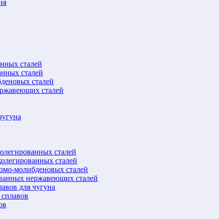
ия
анных сталей
анных сталей
бденовых сталей
ержавеющих сталей
чугуна
колегированных сталей
колегированных сталей
ромо-молибденовых сталей
ованных нержавеющих сталей
авов для чугуна
 сплавов
ов