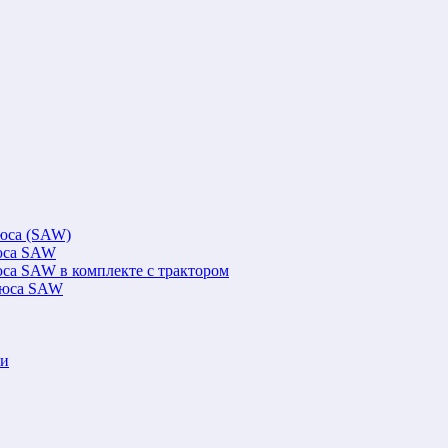
люса (SAW)
люса SAW
юса SAW в комплекте с трактором
флюса SAW
ки