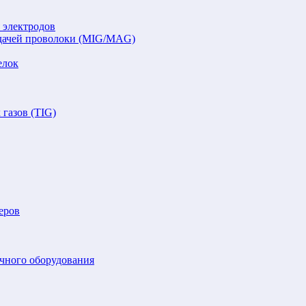
 электродов
подачей проволоки (MIG/MAG)
елок
газов (TIG)
еров
очного оборудования