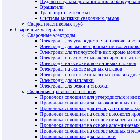
Педали и пульты дистанционного оборудован
Вращатели
Транспортные тележки
Системы вытяжки сварочных дымов
Сварка пластиковых труб
Сварочные материалы
Сварочные электроды
Электроды для углеродистых и низколегиров
Электроды для высокопрочных низколегиров
Электроды для теплоустойчивых хромо-моли
Электроды на основе высоколегированных н
Электроды на основе алюминиевых сплавов
Электроды на основе медных сплавов
Электроды на основе никелевых сплавов для 
Электроды для наплавки
Электроды для резки и строжки
Сварочная проволока сплошная
Проволока сплошная для углеродистых и низ
Проволока сплошная для высокопрочных низ
Проволока сплошная для теплоустойчивых х
Проволока сплошная на основе высоколегир
Проволока сплошная на основе никелевых спл
Проволока сплошная на основе алюминиевых
Проволока сплошная на основе медных сплав
Проволока сплошная для наплавки