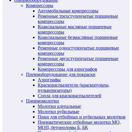
Пневмооборудование
Компрессоры
Автомобильные компрессоры
Ременные трехступенчатые поршневые
компрессоры
Коаксиальные масляные поршневые
компрессоры
Коаксиальные безмасляные поршневые
компрессоры
Ременные одноступенчатые поршневые
компрессоры
Ременные двухступенчатые поршневые
компрессоры
Компрессоры для аэрографов
Пневмоборудование для покраски
Аэрографы
Краскораспылители (краскопульты,
пульверизаторы)
Сопла для краскораспылителей
Пневмомолотки
Молотки клепальные
Молотки рубильные
Пики для отбойных и рубильных молотков
Пневматические отбойные молотки МО,
МОП, бетоноломы Б, БК