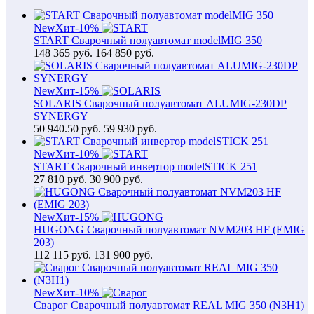
New
Хит
-10%
START Сварочный полуавтомат modelMIG 350
148 365
руб.
164 850 руб.
New
Хит
-15%
SOLARIS Сварочный полуавтомат ALUMIG-230DP
SYNERGY
50 940.50
руб.
59 930 руб.
New
Хит
-10%
START Сварочный инвертор modelSTICK 251
27 810
руб.
30 900 руб.
New
Хит
-15%
HUGONG Сварочный полуавтомат NVM203 HF (EMIG
203)
112 115
руб.
131 900 руб.
New
Хит
-10%
Сварог Сварочный полуавтомат REAL MIG 350 (N3H1)