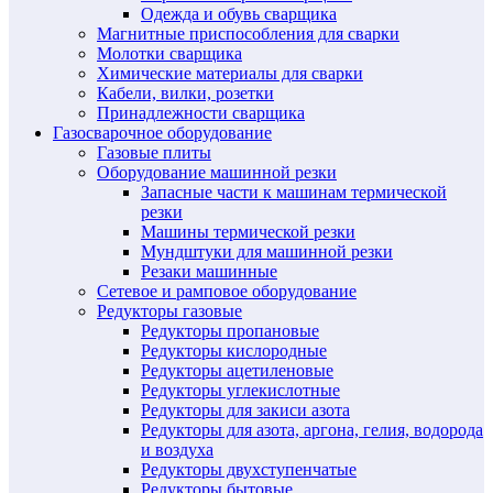
Одежда и обувь сварщика
Магнитные приспособления для сварки
Молотки сварщика
Химические материалы для сварки
Кабели, вилки, розетки
Принадлежности сварщика
Газосварочное оборудование
Газовые плиты
Оборудование машинной резки
Запасные части к машинам термической
резки
Машины термической резки
Мундштуки для машинной резки
Резаки машинные
Сетевое и рамповое оборудование
Редукторы газовые
Редукторы пропановые
Редукторы кислородные
Редукторы ацетиленовые
Редукторы углекислотные
Редукторы для закиси азота
Редукторы для азота, аргона, гелия, водорода
и воздуха
Редукторы двухступенчатые
Редукторы бытовые