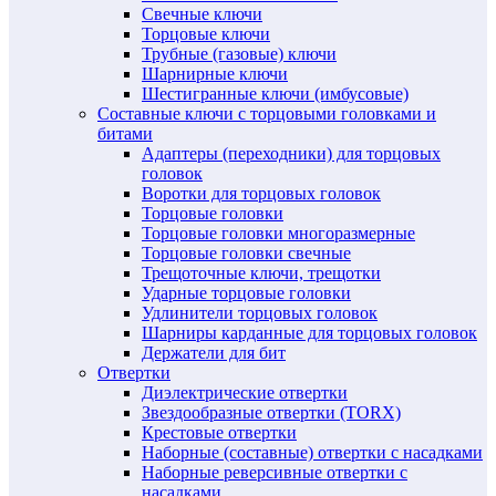
Свечные ключи
Торцовые ключи
Трубные (газовые) ключи
Шарнирные ключи
Шестигранные ключи (имбусовые)
Составные ключи с торцовыми головками и
битами
Адаптеры (переходники) для торцовых
головок
Воротки для торцовых головок
Торцовые головки
Торцовые головки многоразмерные
Торцовые головки свечные
Трещоточные ключи, трещотки
Ударные торцовые головки
Удлинители торцовых головок
Шарниры карданные для торцовых головок
Держатели для бит
Отвертки
Диэлектрические отвертки
Звездообразные отвертки (TORX)
Крестовые отвертки
Наборные (составные) отвертки с насадками
Наборные реверсивные отвертки с
насадками