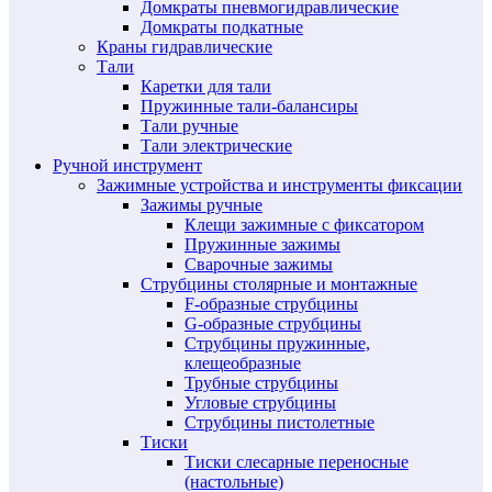
Домкраты пневмогидравлические
Домкраты подкатные
Краны гидравлические
Тали
Каретки для тали
Пружинные тали-балансиры
Тали ручные
Тали электрические
Ручной инструмент
Зажимные устройства и инструменты фиксации
Зажимы ручные
Клещи зажимные с фиксатором
Пружинные зажимы
Сварочные зажимы
Струбцины столярные и монтажные
F-образные струбцины
G-образные струбцины
Струбцины пружинные,
клещеобразные
Трубные струбцины
Угловые струбцины
Струбцины пистолетные
Тиски
Тиски слесарные переносные
(настольные)