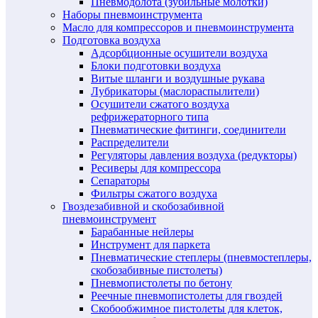
Пневмодолота (зубильные молотки)
Наборы пневмоинструмента
Масло для компрессоров и пневмоинструмента
Подготовка воздуха
Адсорбционные осушители воздуха
Блоки подготовки воздуха
Витые шланги и воздушные рукава
Лубрикаторы (маслораспылители)
Осушители сжатого воздуха
рефрижераторного типа
Пневматические фитинги, соединители
Распределители
Регуляторы давления воздуха (редукторы)
Ресиверы для компрессора
Сепараторы
Фильтры сжатого воздуха
Гвоздезабивной и скобозабивной
пневмоинструмент
Барабанные нейлеры
Инструмент для паркета
Пневматические степлеры (пневмостеплеры,
скобозабивные пистолеты)
Пневмопистолеты по бетону
Реечные пневмопистолеты для гвоздей
Скобообжимное пистолеты для клеток,