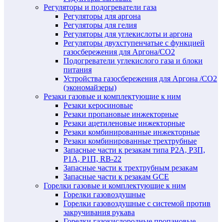
Регуляторы и подогреватели газа
Регуляторы для аргона
Регуляторы для гелия
Регуляторы для углекислоты и аргона
Регуляторы двухступенчатые c функцией
газосбережения для Аргона/СО2
Подогреватели углекислого газа и блоки
питания
Устройства газосбережения для Аргона /СО2
(экономайзеры)
Резаки газовые и комплектующие к ним
Резаки керосиновые
Резаки пропановые инжекторные
Резаки ацетиленовые инжекторные
Резаки комбинированные инжекторные
Резаки комбинированные трехтрубные
Запасные части к резакам типа Р2А, Р3П,
Р1А, Р1П, RB-22
Запасные части к трехтрубным резакам
Запасные части к резакам GCE
Горелки газовые и комплектующие к ним
Горелки газовоздушные
Горелки газовоздушные с системой против
закручивания рукава
Горелки газокислородные пропановые