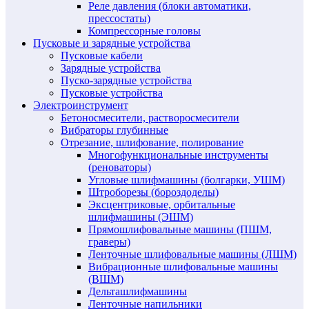
Реле давления (блоки автоматики,
прессостаты)
Компрессорные головы
Пусковые и зарядные устройства
Пусковые кабели
Зарядные устройства
Пуско-зарядные устройства
Пусковые устройства
Электроинструмент
Бетоносмесители, растворосмесители
Вибраторы глубинные
Отрезание, шлифование, полирование
Многофункциональные инструменты
(реноваторы)
Угловые шлифмашины (болгарки, УШМ)
Штроборезы (бороздоделы)
Эксцентриковые, орбитальные
шлифмашины (ЭШМ)
Прямошлифовальные машины (ПШМ,
граверы)
Ленточные шлифовальные машины (ЛШМ)
Вибрационные шлифовальные машины
(ВШМ)
Дельташлифмашины
Ленточные напильники