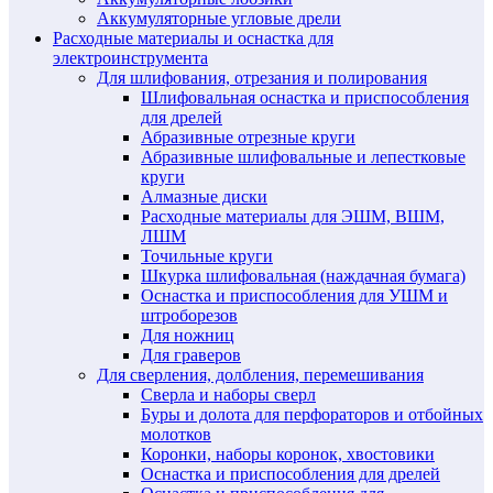
Аккумуляторные угловые дрели
Расходные материалы и оснастка для
электроинструмента
Для шлифования, отрезания и полирования
Шлифовальная оснастка и приспособления
для дрелей
Абразивные отрезные круги
Абразивные шлифовальные и лепестковые
круги
Алмазные диски
Расходные материалы для ЭШМ, ВШМ,
ЛШМ
Точильные круги
Шкурка шлифовальная (наждачная бумага)
Оснастка и приспособления для УШМ и
штроборезов
Для ножниц
Для граверов
Для сверления, долбления, перемешивания
Сверла и наборы сверл
Буры и долота для перфораторов и отбойных
молотков
Коронки, наборы коронок, хвостовики
Оснастка и приспособления для дрелей