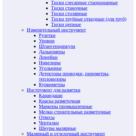
Тиски слесарные стационарные
Тиски станочные
Тиски столярные
Тиски трубные откидные (для труб)
Тиски цепные
Измерительный инструмент
Рулетки
Уровни
Штангенциркули
Дальномеры
Линейки
Нивелиры
Угольники
Детекторы проводки, пирометры,
тепловизоры
Курвиметры
Инструмент для разметки
Карандаши
Краска разметочная
Маркеры промышленные
Мелки строительные разметочные
Отвесы
Чертилки
Шнуры малярные
Малярный и отделочный инструмент