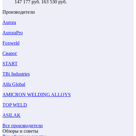
147 177
руб.
163 530 руб.
Производители
Aurora
AuroraPro
Foxweld
Сварог
START
TBi Industries
Alfa Global
AMICRON WELDING ALLOYS
TOP WELD
ASILAK
Все производители
Обзоры и советы