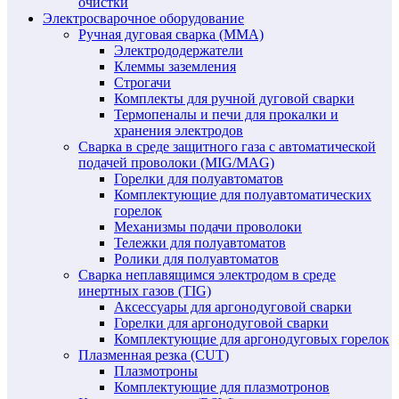
очистки
Электросварочное оборудование
Ручная дуговая сварка (MMA)
Электрододержатели
Клеммы заземления
Строгачи
Комплекты для ручной дуговой сварки
Термопеналы и печи для прокалки и
хранения электродов
Сварка в среде защитного газа с автоматической
подачей проволоки (MIG/MAG)
Горелки для полуавтоматов
Комплектующие для полуавтоматических
горелок
Механизмы подачи проволоки
Тележки для полуавтоматов
Ролики для полуавтоматов
Сварка неплавящимся электродом в среде
инертных газов (TIG)
Аксессуары для аргонодуговой сварки
Горелки для аргонодуговой сварки
Комплектующие для аргонодуговых горелок
Плазменная резка (CUT)
Плазмотроны
Комплектующие для плазмотронов