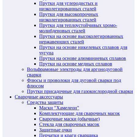
Прутки для углеродистых и
низколегированных сталей
Прутки для высокопрочных
низколегированных сталей
Прутки для теплоустойчивых хромо-
молибденовых сталей
Прутки на основе высоколегированных
нержавеющих сталей
Прутки на основе никелевых сплавов для
чугуна
Прутки на основе алюминиевых сплавов
Прутки на основе медных сплавов
Вольфрамовые электроды для аргонодуговой
сварки
Флюсы и проволоки для дуговой сварки под
флюсом
Прутки присадочные для газокислородной сварки
Сварочные аксессуары
Средства защиты
Маски "Хамелеон"
Комплектующие для сварочных масок
Сварочные маски (обычные)
Стекла для сварочных масок
Защитные очки
Перчатки и краги сварщика