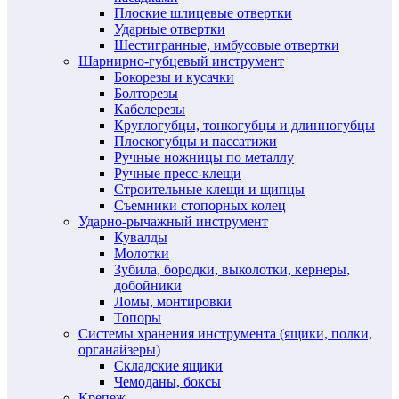
Плоские шлицевые отвертки
Ударные отвертки
Шестигранные, имбусовые отвертки
Шарнирно-губцевый инструмент
Бокорезы и кусачки
Болторезы
Кабелерезы
Круглогубцы, тонкогубцы и длинногубцы
Плоскогубцы и пассатижи
Ручные ножницы по металлу
Ручные пресс-клещи
Строительные клещи и щипцы
Съемники стопорных колец
Ударно-рычажный инструмент
Кувалды
Молотки
Зубила, бородки, выколотки, кернеры,
добойники
Ломы, монтировки
Топоры
Системы хранения инструмента (ящики, полки,
органайзеры)
Складские ящики
Чемоданы, боксы
Крепеж