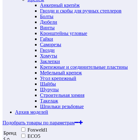
Анкерный крепёж
Гвозди и скобы для ручных степлеров
Болты
Дюбели
Винты
Кронштейны угловые
Гайки
Саморезы
Гвозди
Хомуты
Заклепки
Крепежные и соединительные пластины
Мебельный крепеж
Угол крепежный
Шайбы
Шурупы
Строительная химия
Такелаж
Шпильки резьбовые
Архив моделей
Подобрать товары по параметрам
Foxweld
1
Бренд
ECO
5