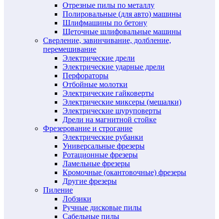
Отрезные пилы по металлу
Полировальные (для авто) машины
Шлифмашины по бетону
Щеточные шлифовальные машины
Сверление, завинчивание, долбление,
перемешивание
Электрические дрели
Электрические ударные дрели
Перфораторы
Отбойные молотки
Электрические гайковерты
Электрические миксеры (мешалки)
Электрические шуруповерты
Дрели на магнитной стойке
Фрезерование и строгание
Электрические рубанки
Универсальные фрезеры
Ротационные фрезеры
Ламельные фрезеры
Кромочные (окантовочные) фрезеры
Другие фрезеры
Пиление
Лобзики
Ручные дисковые пилы
Сабельные пилы