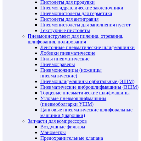
Пистолеты для продувки
Пневмогидравлические заклепочники
Пневмопистолеты для герметика
Пистолеты для антигравия
Пневмопистолеты для заполнения пустот
Текстурные пистолеты
Пневмоинструмент для пиления, отрезания,
шлифования, полирования
Ленточные пневматические шлифмашинки
Лобзики пневматические
Пилы пневматические
Пневмограверы
Пневмоножницы (ножницы
пневматические)
Пневмошлифмашины орбитальные (ЭШМ)
Пневматические виброшлифмашины (ВШМ)
Торцевые пневматические шлифмашины
Угловые пневмошлифмашины
(пневмоболгарки УШМ)
Цанговые пневматические шлифовальные
машинки (шарошки)
Запчасти для компрессоров
Воздушные фильтры
Манометры
Предохранительные клапана