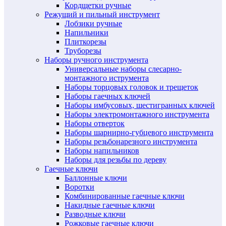
Кордщетки ручные
Режущий и пильный инструмент
Лобзики ручные
Напильники
Плиткорезы
Труборезы
Наборы ручного инструмента
Универсальные наборы слесарно-
монтажного иструмента
Наборы торцовых головок и трещеток
Наборы гаечных ключей
Наборы имбусовых, шестигранных ключей
Наборы электромонтажного инструмента
Наборы отверток
Наборы шарнирно-губцевого инструмента
Наборы резьбонарезного инструмента
Наборы напильников
Наборы для резьбы по дереву
Гаечные ключи
Баллонные ключи
Воротки
Комбинированные гаечные ключи
Накидные гаечные ключи
Разводные ключи
Рожковые гаечные ключи