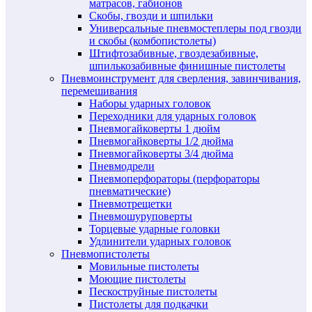
матрасов, габионов
Скобы, гвозди и шпильки
Универсальные пневмостеплеры под гвозди
и скобы (комбопистолеты)
Штифтозабивные, гвоздезабивные,
шпилькозабивные финишные пистолеты
Пневмоинструмент для сверления, завинчивания,
перемешивания
Наборы ударных головок
Переходники для ударных головок
Пневмогайковерты 1 дюйм
Пневмогайковерты 1/2 дюйма
Пневмогайковерты 3/4 дюйма
Пневмодрели
Пневмоперфораторы (перфораторы
пневматические)
Пневмотрещетки
Пневмошуруповерты
Торцевые ударные головки
Удлинители ударных головок
Пневмопистолеты
Мовильные пистолеты
Моющие пистолеты
Пескоструйные пистолеты
Пистолеты для подкачки