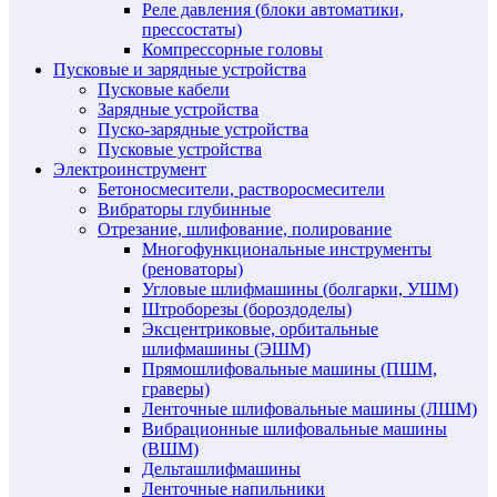
Реле давления (блоки автоматики,
прессостаты)
Компрессорные головы
Пусковые и зарядные устройства
Пусковые кабели
Зарядные устройства
Пуско-зарядные устройства
Пусковые устройства
Электроинструмент
Бетоносмесители, растворосмесители
Вибраторы глубинные
Отрезание, шлифование, полирование
Многофункциональные инструменты
(реноваторы)
Угловые шлифмашины (болгарки, УШМ)
Штроборезы (бороздоделы)
Эксцентриковые, орбитальные
шлифмашины (ЭШМ)
Прямошлифовальные машины (ПШМ,
граверы)
Ленточные шлифовальные машины (ЛШМ)
Вибрационные шлифовальные машины
(ВШМ)
Дельташлифмашины
Ленточные напильники