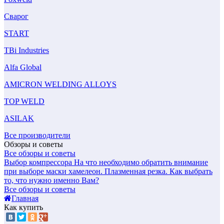
Сварог
START
TBi Industries
Alfa Global
AMICRON WELDING ALLOYS
TOP WELD
ASILAK
Все производители
Обзоры и советы
Все обзоры и советы
Выбор компрессора
На что необходимо обратить внимание
при выборе маски хамелеон.
Плазменная резка. Как выбрать
то, что нужно именно Вам?
Все обзоры и советы
Главная
Как купить