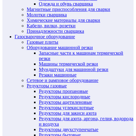
Одежда и обувь сварщика
Магнитные приспособления для сварки
Молотки сварщика
Химические материалы для сварки
Кабели, вилки, розетки
Принадлежности сварщика
Газосварочное оборудование
Газовые плиты
Оборудование машинной резки
Запасные части к машинам термической
резки
Машины термической резки
Мундштуки для машинной резки
Резаки машинные
Сетевое и рамповое оборудование
Редукторы газовые
Редукторы пропановые
Редукторы кислородные
Редукторы ацетиленовые
Редукторы углекислотные
Редукторы для закиси азота
Редукторы для азота, аргона, гелия, водорода
и воздуха
Редукторы двухступенчатые
Редукторы бытовые