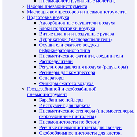
Пневмодолота (зубильные молотки)
Наборы пневмоинструмента
Масло для компрессоров и пневмоинструмента
Подготовка воздуха
Адсорбционные осушители воздуха
Блоки подготовки воздуха
Витые шланги и воздушные рукава
Лубрикаторы (маслораспылители)
Осушители сжатого воздуха
рефрижераторного типа
Пневматические фитинги, соединители
Распределители
Регуляторы давления воздуха (редукторы)
Ресиверы для компрессора
Сепараторы
Фильтры сжатого воздуха
Гвоздезабивной и скобозабивной
пневмоинструмент
Барабанные нейлеры
Инструмент для паркета
Пневматические степлеры (пневмостеплеры,
скобозабивные пистолеты)
Пневмопистолеты по бетону
Реечные пневмопистолеты для гвоздей
Скобообжимное пистолеты для клеток,