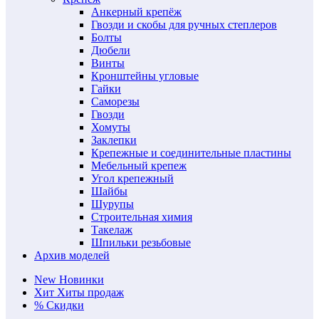
Анкерный крепёж
Гвозди и скобы для ручных степлеров
Болты
Дюбели
Винты
Кронштейны угловые
Гайки
Саморезы
Гвозди
Хомуты
Заклепки
Крепежные и соединительные пластины
Мебельный крепеж
Угол крепежный
Шайбы
Шурупы
Строительная химия
Такелаж
Шпильки резьбовые
Архив моделей
New
Новинки
Хит
Хиты продаж
%
Скидки