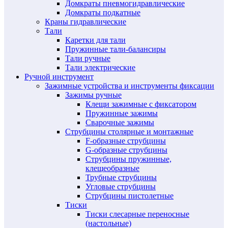
Домкраты пневмогидравлические
Домкраты подкатные
Краны гидравлические
Тали
Каретки для тали
Пружинные тали-балансиры
Тали ручные
Тали электрические
Ручной инструмент
Зажимные устройства и инструменты фиксации
Зажимы ручные
Клещи зажимные с фиксатором
Пружинные зажимы
Сварочные зажимы
Струбцины столярные и монтажные
F-образные струбцины
G-образные струбцины
Струбцины пружинные,
клещеобразные
Трубные струбцины
Угловые струбцины
Струбцины пистолетные
Тиски
Тиски слесарные переносные
(настольные)