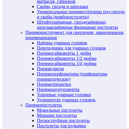
матрасов, габионов
Скобы, гвозди и шпильки
Универсальные пневмостеплеры под гвозди
и скобы (комбопистолеты)
Штифтозабивные, гвоздезабивные,
шпилькозабивные финишные пистолеты
Пневмоинструмент для сверления, завинчивания,
перемешивания
Наборы ударных головок
Переходники для ударных головок
Пневмогайковерты 1 дюйм
Пневмогайковерты 1/2 дюйма
Пневмогайковерты 3/4 дюйма
Пневмодрели
Пневмоперфораторы (перфораторы
пневматические)
Пневмотрещетки
Пневмошуруповерты
Торцевые ударные головки
Удлинители ударных головок
Пневмопистолеты
Мовильные пистолеты
Моющие пистолеты
Пескоструйные пистолеты
Пистолеты для подкачки