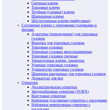
Свечные ключи
Торцовые ключи
Трубные (газовые) ключи
Шарнирные ключи
Шестигранные ключи (имбусовые)
Составные ключи с торцовыми головками и
битами
Адаптеры (переходники) для торцовых
головок
Воротки для торцовых головок
Торцовые головки
Торцовые головки многоразмерные
Торцовые головки свечные
Трещоточные ключи, трещотки
Ударные торцовые головки
Удлинители торцовых головок
Шарниры карданные для торцовых головок
Держатели для бит
Отвертки
Диэлектрические отвертки
Звездообразные отвертки (TORX)
Крестовые отвертки
Наборные (составные) отвертки с насадками
Наборные реверсивные отвертки с
насадками