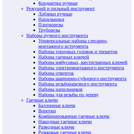
Кордщетки ручные
Режущий и пильный инструмент
Лобзики ручные
Напильники
Плиткорезы
Труборезы
Наборы ручного инструмента
Универсальные наборы слесарно-
монтажного иструмента
Наборы торцовых головок и трещеток
Наборы гаечных ключей
Наборы имбусовых, шестигранных ключей
Наборы электромонтажного инструмента
Наборы отверток
Наборы шарнирно-губцевого инструмента
Наборы резьбонарезного инструмента
Наборы напильников
Наборы для резьбы по дереву
Гаечные ключи
Баллонные ключи
Воротки
Комбинированные гаечные ключи
Накидные гаечные ключи
Разводные ключи
Рожковые гаечные ключи