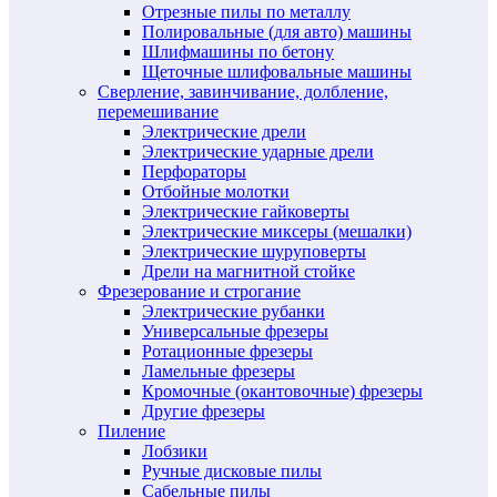
Отрезные пилы по металлу
Полировальные (для авто) машины
Шлифмашины по бетону
Щеточные шлифовальные машины
Сверление, завинчивание, долбление,
перемешивание
Электрические дрели
Электрические ударные дрели
Перфораторы
Отбойные молотки
Электрические гайковерты
Электрические миксеры (мешалки)
Электрические шуруповерты
Дрели на магнитной стойке
Фрезерование и строгание
Электрические рубанки
Универсальные фрезеры
Ротационные фрезеры
Ламельные фрезеры
Кромочные (окантовочные) фрезеры
Другие фрезеры
Пиление
Лобзики
Ручные дисковые пилы
Сабельные пилы