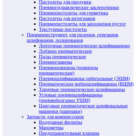
Пистолеты для продувки
Пневмогидравлические заклепочники
Пневмопистолеты для герметика
Пистолеты для антигравия
Пневмопистолеты для заполнения пустот
Текстурные пистолеты
Пневмоинструмент для пиления, отрезания,
шлифования, полирования
Ленточные пневматические шлифмашинки
Лобзики пневматические
Пилы пневматические
Пневмограверы
Пневмоножницы (ножницы
пневматические)
Пневмошлифмашины орбитальные (ЭШМ)
Пневматические виброшлифмашины (ВШМ)
Торцевые пневматические шлифмашины
Угловые пневмошлифмашины
(пневмоболгарки УШМ)
Цанговые пневматические шлифовальные
машинки (шарошки)
Запчасти для компрессоров
Воздушные фильтры
Манометры
Предохранительные клапана