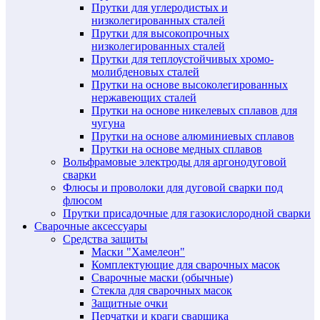
Прутки для углеродистых и
низколегированных сталей
Прутки для высокопрочных
низколегированных сталей
Прутки для теплоустойчивых хромо-
молибденовых сталей
Прутки на основе высоколегированных
нержавеющих сталей
Прутки на основе никелевых сплавов для
чугуна
Прутки на основе алюминиевых сплавов
Прутки на основе медных сплавов
Вольфрамовые электроды для аргонодуговой
сварки
Флюсы и проволоки для дуговой сварки под
флюсом
Прутки присадочные для газокислородной сварки
Сварочные аксессуары
Средства защиты
Маски "Хамелеон"
Комплектующие для сварочных масок
Сварочные маски (обычные)
Стекла для сварочных масок
Защитные очки
Перчатки и краги сварщика