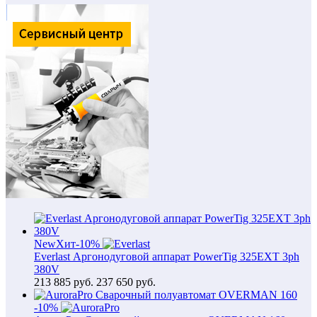
New
Хит
-10%
Everlast Аргонодуговой аппарат PowerTig 325EXT 3ph
380V
213 885
руб.
237 650 руб.
-10%