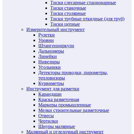
Тиски слесарные стационарные
Тиски станочные
Тиски столярные
Тиски трубные откидные (для труб)
Тиски цепные
Измерительный инструмент
Рулетки
Уровни
Штангенциркули
Дальномеры
Линейки
Нивелиры
Угольники
Детекторы проводки, пирометры,
тепловизоры
Курвиметры
Инструмент для разметки
Карандаши
Краска разметочная
Маркеры промышленные
Мелки строительные разметочные
Отвесы
Чертилки
Шнуры малярные
Малярный и отделочный инструмент