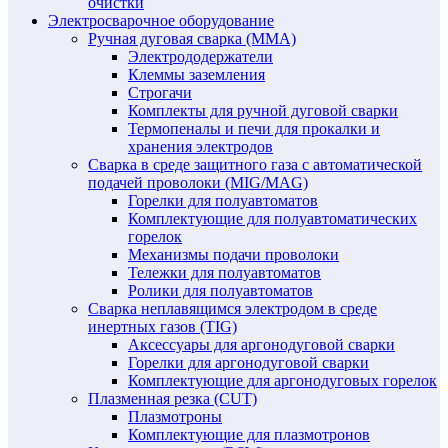
очистки
Электросварочное оборудование
Ручная дуговая сварка (MMA)
Электрододержатели
Клеммы заземления
Строгачи
Комплекты для ручной дуговой сварки
Термопеналы и печи для прокалки и
хранения электродов
Сварка в среде защитного газа с автоматической
подачей проволоки (MIG/MAG)
Горелки для полуавтоматов
Комплектующие для полуавтоматических
горелок
Механизмы подачи проволоки
Тележки для полуавтоматов
Ролики для полуавтоматов
Сварка неплавящимся электродом в среде
инертных газов (TIG)
Аксессуары для аргонодуговой сварки
Горелки для аргонодуговой сварки
Комплектующие для аргонодуговых горелок
Плазменная резка (CUT)
Плазмотроны
Комплектующие для плазмотронов