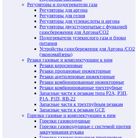
Регуляторы и подогреватели газа
Регуляторы для аргона
Регуляторы для гелия
Регуляторы для углекислоты и аргона
Регуляторы двухступенчатые c функцией
газосбережения для Аргона/СО2
Подогреватели углекислого газа и блоки
питания
Устройства газосбережения для Аргона /СО2
(экономайзеры)
Резаки газовые и комплектующие к ним
Резаки керосиновые
Резаки пропановые инжекторные
Резаки ацетиленовые инжекторные
Резаки комбинированные инжекторные
Резаки комбинированные трехтрубные
Запасные части к резакам типа Р2А, Р3П,
Р1А, Р1П, RB-22
Запасные части к трехтрубным резакам
Запасные части к резакам GCE
Горелки газовые и комплектующие к ним
Горелки газовоздушные
Горелки газовоздушные с системой против
закручивания рукава
Горелки газокислородные пропановые