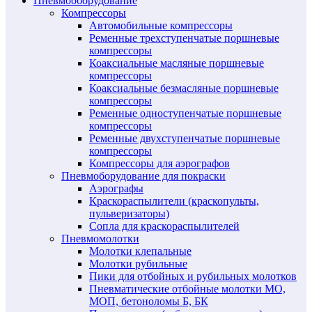
Пневмооборудование
Компрессоры
Автомобильные компрессоры
Ременные трехступенчатые поршневые
компрессоры
Коаксиальные масляные поршневые
компрессоры
Коаксиальные безмасляные поршневые
компрессоры
Ременные одноступенчатые поршневые
компрессоры
Ременные двухступенчатые поршневые
компрессоры
Компрессоры для аэрографов
Пневмоборудование для покраски
Аэрографы
Краскораспылители (краскопульты,
пульверизаторы)
Сопла для краскораспылителей
Пневмомолотки
Молотки клепальные
Молотки рубильные
Пики для отбойных и рубильных молотков
Пневматические отбойные молотки МО,
МОП, бетоноломы Б, БК