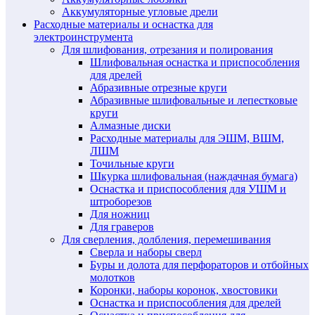
Аккумуляторные угловые дрели
Расходные материалы и оснастка для
электроинструмента
Для шлифования, отрезания и полирования
Шлифовальная оснастка и приспособления
для дрелей
Абразивные отрезные круги
Абразивные шлифовальные и лепестковые
круги
Алмазные диски
Расходные материалы для ЭШМ, ВШМ,
ЛШМ
Точильные круги
Шкурка шлифовальная (наждачная бумага)
Оснастка и приспособления для УШМ и
штроборезов
Для ножниц
Для граверов
Для сверления, долбления, перемешивания
Сверла и наборы сверл
Буры и долота для перфораторов и отбойных
молотков
Коронки, наборы коронок, хвостовики
Оснастка и приспособления для дрелей