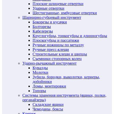
Плоские шлицевые отвертки
Ударные отвертки
Шестигранные, имбусовые отвертки
Шарнирно-губцевый инструмент
Бокорезы и кусачки
Болторезы
Кабелерезы
Круглогубцы, тонкогубцы и длинногубцы
Плоскогубцы и пассатижи
Ручные ножницы по металлу
Ручные пресс-клещи
Строительные клещи и щипцы
Съемники стопорных колец
Ударно-рычажный инструмент
Кувалды
Молотки
Зубила, бородки, выколотки, кернеры,
добойники
Ломы, монтировки
Топоры
Системы хранения инструмента (ящики, полки,
органайзеры)
Складские ящики
Чемоданы, боксы
Крепеж