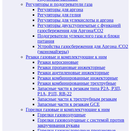
Регуляторы и подогреватели газа
Регуляторы для аргона
Регуляторы для гелия
Регуляторы для углекислоты и аргона
Регуляторы двухступенчатые c функцией
газосбережения для Аргона/СО2
Подогреватели углекислого газа и блоки
питания
Устройства газосбережения для Аргона /СО2
(экономайзеры)
Резаки газовые и комплектующие к ним
Резаки керосиновые
Резаки пропановые инжекторные
Резаки ацетиленовые инжекторные
Резаки комбинированные инжекторные
Резаки комбинированные трехтрубные
Запасные части к резакам типа Р2А, Р3П,
Р1А, Р1П, RB-22
Запасные части к трехтрубным резакам
Запасные части к резакам GCE
Горелки газовые и комплектующие к ним
Горелки газовоздушные
Горелки газовоздушные с системой против
закручивания рукава
Горелки газокислородные пропановые