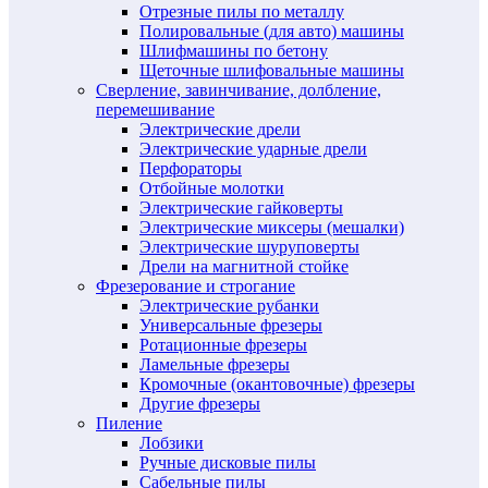
Отрезные пилы по металлу
Полировальные (для авто) машины
Шлифмашины по бетону
Щеточные шлифовальные машины
Сверление, завинчивание, долбление,
перемешивание
Электрические дрели
Электрические ударные дрели
Перфораторы
Отбойные молотки
Электрические гайковерты
Электрические миксеры (мешалки)
Электрические шуруповерты
Дрели на магнитной стойке
Фрезерование и строгание
Электрические рубанки
Универсальные фрезеры
Ротационные фрезеры
Ламельные фрезеры
Кромочные (окантовочные) фрезеры
Другие фрезеры
Пиление
Лобзики
Ручные дисковые пилы
Сабельные пилы