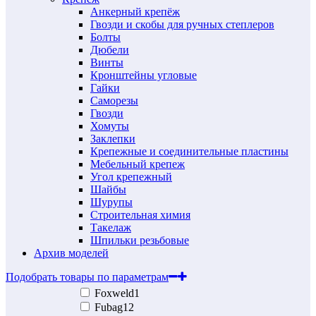
Анкерный крепёж
Гвозди и скобы для ручных степлеров
Болты
Дюбели
Винты
Кронштейны угловые
Гайки
Саморезы
Гвозди
Хомуты
Заклепки
Крепежные и соединительные пластины
Мебельный крепеж
Угол крепежный
Шайбы
Шурупы
Строительная химия
Такелаж
Шпильки резьбовые
Архив моделей
Подобрать товары по параметрам
Foxweld
1
Fubag
12