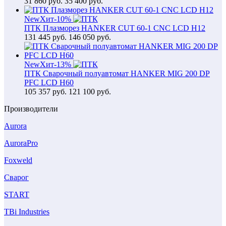
31 860
руб.
35 400 руб.
New
Хит
-10%
ПТК Плазморез HANKER CUT 60-1 CNC LCD H12
131 445
руб.
146 050 руб.
New
Хит
-13%
ПТК Сварочный полуавтомат HANKER MIG 200 DP
PFC LCD H60
105 357
руб.
121 100 руб.
Производители
Aurora
AuroraPro
Foxweld
Сварог
START
TBi Industries