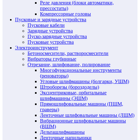
Реле давления (блоки автоматики,
прессостаты)
Компрессорные головы
Пусковые и зарядные устройства
Пусковые кабели
Зарядные устройства
Пуско-зарядные устройства
Пусковые устройства
Электроинструмент
Бетоносмесители, растворосмесители
Вибраторы глубинные
Отрезание, шлифование, полирование
Многофункциональные инструменты
(реноваторы)
Угловые шлифмашины (болгарки, УШМ)
Штроборезы (бороздоделы)
Эксцентриковые, орбитальные
шлифмашины (ЭШМ)
Прямошлифовальные машины (ПШМ,
граверы)
Ленточные шлифовальные машины (ЛШМ)
Вибрационные шлифовальные машины
(ВШМ)
Дельташлифмашины
Ленточные напильники