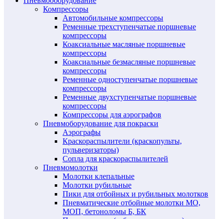
Пневмооборудование
Компрессоры
Автомобильные компрессоры
Ременные трехступенчатые поршневые
компрессоры
Коаксиальные масляные поршневые
компрессоры
Коаксиальные безмасляные поршневые
компрессоры
Ременные одноступенчатые поршневые
компрессоры
Ременные двухступенчатые поршневые
компрессоры
Компрессоры для аэрографов
Пневмоборудование для покраски
Аэрографы
Краскораспылители (краскопульты,
пульверизаторы)
Сопла для краскораспылителей
Пневмомолотки
Молотки клепальные
Молотки рубильные
Пики для отбойных и рубильных молотков
Пневматические отбойные молотки МО,
МОП, бетоноломы Б, БК