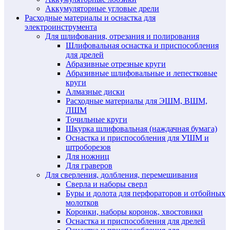
Аккумуляторные угловые дрели
Расходные материалы и оснастка для
электроинструмента
Для шлифования, отрезания и полирования
Шлифовальная оснастка и приспособления
для дрелей
Абразивные отрезные круги
Абразивные шлифовальные и лепестковые
круги
Алмазные диски
Расходные материалы для ЭШМ, ВШМ,
ЛШМ
Точильные круги
Шкурка шлифовальная (наждачная бумага)
Оснастка и приспособления для УШМ и
штроборезов
Для ножниц
Для граверов
Для сверления, долбления, перемешивания
Сверла и наборы сверл
Буры и долота для перфораторов и отбойных
молотков
Коронки, наборы коронок, хвостовики
Оснастка и приспособления для дрелей