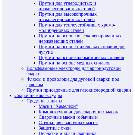
Прутки для углеродистых и
низколегированных сталей
Прутки для высокопрочных
низколегированных сталей
Прутки для теплоустойчивых хромо-
молибденовых сталей
Прутки на основе высоколегированных
нержавеющих сталей
Прутки на основе никелевых сплавов для
чугуна
Прутки на основе алюминиевых сплавов
Прутки на основе медных сплавов
Вольфрамовые электроды для аргонодуговой
сварки
Флюсы и проволоки для дуговой сварки под
флюсом
Прутки присадочные для газокислородной сварки
Сварочные аксессуары
Средства защиты
Маски "Хамелеон"
Комплектующие для сварочных масок
Сварочные маски (обычные)
Стекла для сварочных масок
Защитные очки
Перчатки и краги сварщика