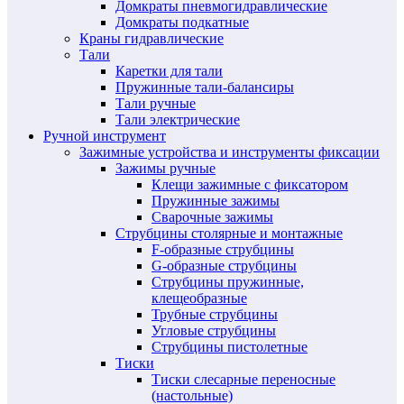
Домкраты пневмогидравлические
Домкраты подкатные
Краны гидравлические
Тали
Каретки для тали
Пружинные тали-балансиры
Тали ручные
Тали электрические
Ручной инструмент
Зажимные устройства и инструменты фиксации
Зажимы ручные
Клещи зажимные с фиксатором
Пружинные зажимы
Сварочные зажимы
Струбцины столярные и монтажные
F-образные струбцины
G-образные струбцины
Струбцины пружинные,
клещеобразные
Трубные струбцины
Угловые струбцины
Струбцины пистолетные
Тиски
Тиски слесарные переносные
(настольные)