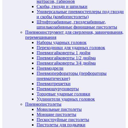
матрасов, габионов
Скобы, гвозди и шпильки
Универсальные пневмостеплеры под гвозди
и скобы (комбопистолеты)
Штифтозабивные, гвоздезабивные,
шпилькозабивные финишные пистолеты
Пневмоинструмент для сверления, завинчивания,
перемешивания
Наборы ударных головок
Переходники для ударных головок
Пневмогайковерты 1 дюйм
Пневмогайковерты 1/2 дюйма
Пневмогайковерты 3/4 дюйма
Пневмодрели
Пневмоперфораторы (перфораторы
пневматические)
Пневмотрещетки
Пневмошуруповерты
Торцевые ударные головки
Удлинители ударных головок
Пневмопистолеты
Мовильные пистолеты
Моющие пистолеты
Пескоструйные пистолеты
Пистолеты для подкачки