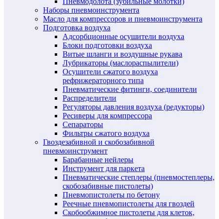
Пневмодолота (зубильные молотки)
Наборы пневмоинструмента
Масло для компрессоров и пневмоинструмента
Подготовка воздуха
Адсорбционные осушители воздуха
Блоки подготовки воздуха
Витые шланги и воздушные рукава
Лубрикаторы (маслораспылители)
Осушители сжатого воздуха
рефрижераторного типа
Пневматические фитинги, соединители
Распределители
Регуляторы давления воздуха (редукторы)
Ресиверы для компрессора
Сепараторы
Фильтры сжатого воздуха
Гвоздезабивной и скобозабивной
пневмоинструмент
Барабанные нейлеры
Инструмент для паркета
Пневматические степлеры (пневмостеплеры,
скобозабивные пистолеты)
Пневмопистолеты по бетону
Реечные пневмопистолеты для гвоздей
Скобообжимное пистолеты для клеток,