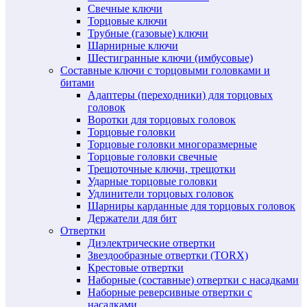
Свечные ключи
Торцовые ключи
Трубные (газовые) ключи
Шарнирные ключи
Шестигранные ключи (имбусовые)
Составные ключи с торцовыми головками и
битами
Адаптеры (переходники) для торцовых
головок
Воротки для торцовых головок
Торцовые головки
Торцовые головки многоразмерные
Торцовые головки свечные
Трещоточные ключи, трещотки
Ударные торцовые головки
Удлинители торцовых головок
Шарниры карданные для торцовых головок
Держатели для бит
Отвертки
Диэлектрические отвертки
Звездообразные отвертки (TORX)
Крестовые отвертки
Наборные (составные) отвертки с насадками
Наборные реверсивные отвертки с
насадками