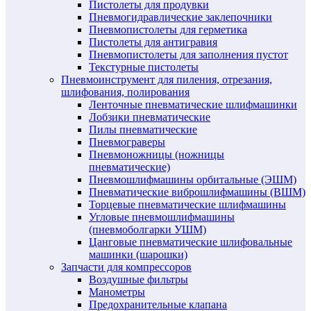
Пистолеты для продувки
Пневмогидравлические заклепочники
Пневмопистолеты для герметика
Пистолеты для антигравия
Пневмопистолеты для заполнения пустот
Текстурные пистолеты
Пневмоинструмент для пиления, отрезания,
шлифования, полирования
Ленточные пневматические шлифмашинки
Лобзики пневматические
Пилы пневматические
Пневмограверы
Пневмоножницы (ножницы
пневматические)
Пневмошлифмашины орбитальные (ЭШМ)
Пневматические виброшлифмашины (ВШМ)
Торцевые пневматические шлифмашины
Угловые пневмошлифмашины
(пневмоболгарки УШМ)
Цанговые пневматические шлифовальные
машинки (шарошки)
Запчасти для компрессоров
Воздушные фильтры
Манометры
Предохранительные клапана