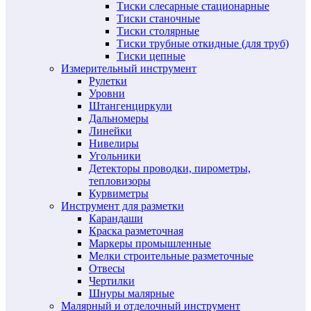
Тиски слесарные стационарные
Тиски станочные
Тиски столярные
Тиски трубные откидные (для труб)
Тиски цепные
Измерительный инструмент
Рулетки
Уровни
Штангенциркули
Дальномеры
Линейки
Нивелиры
Угольники
Детекторы проводки, пирометры,
тепловизоры
Курвиметры
Инструмент для разметки
Карандаши
Краска разметочная
Маркеры промышленные
Мелки строительные разметочные
Отвесы
Чертилки
Шнуры малярные
Малярный и отделочный инструмент