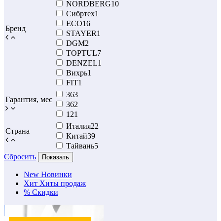
NORDBERG
10
Сибртех
1
ECO
16
Бренд
STAYER
1
DGM
2
TOPTUL
7
DENZEL
1
Вихрь
1
FIT
1
36
3
Гарантия, мес
36
2
12
1
Италия
22
Страна
Китай
39
Тайвань
5
Сбросить
Показать
New
Новинки
Хит
Хиты продаж
%
Скидки