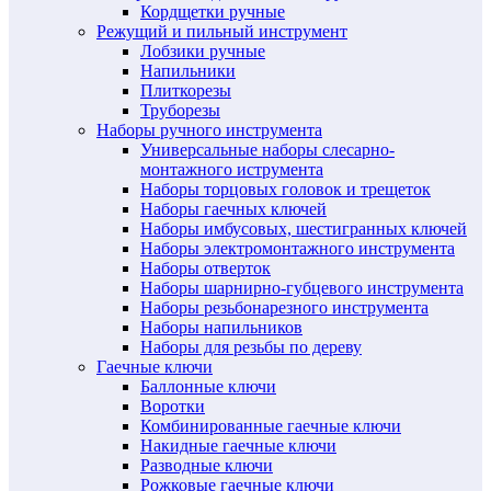
Кордщетки ручные
Режущий и пильный инструмент
Лобзики ручные
Напильники
Плиткорезы
Труборезы
Наборы ручного инструмента
Универсальные наборы слесарно-
монтажного иструмента
Наборы торцовых головок и трещеток
Наборы гаечных ключей
Наборы имбусовых, шестигранных ключей
Наборы электромонтажного инструмента
Наборы отверток
Наборы шарнирно-губцевого инструмента
Наборы резьбонарезного инструмента
Наборы напильников
Наборы для резьбы по дереву
Гаечные ключи
Баллонные ключи
Воротки
Комбинированные гаечные ключи
Накидные гаечные ключи
Разводные ключи
Рожковые гаечные ключи