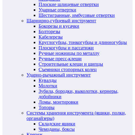
Плоские шлицевые отвертки
Ударные отвертки
Шестигранные, имбусовые отвертки
Шарнирно-губцевый инструмент
Бокорезы и кусачки
Болторезы
Кабелерезы
Круглогубцы, тонкогубцы и длинногубцы
Плоскогубцы и пассатижи
Ручные ножницы по металлу
Ручные пресс-клещи
Строительные клещи и щипцы
Съемники стопорных колец
Ударно-рычажный инструмент
Кувалды
Молотки
Зубила, бородки, выколотки, кернеры,
добойники
Ломы, монтировки
Топоры
Системы хранения инструмента (ящики, полки,
органайзеры)
Складские ящики
Чемоданы, боксы
Крепеж