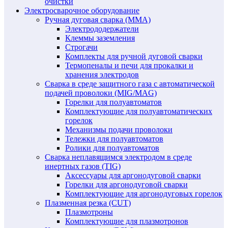
очистки
Электросварочное оборудование
Ручная дуговая сварка (MMA)
Электрододержатели
Клеммы заземления
Строгачи
Комплекты для ручной дуговой сварки
Термопеналы и печи для прокалки и
хранения электродов
Сварка в среде защитного газа с автоматической
подачей проволоки (MIG/MAG)
Горелки для полуавтоматов
Комплектующие для полуавтоматических
горелок
Механизмы подачи проволоки
Тележки для полуавтоматов
Ролики для полуавтоматов
Сварка неплавящимся электродом в среде
инертных газов (TIG)
Аксессуары для аргонодуговой сварки
Горелки для аргонодуговой сварки
Комплектующие для аргонодуговых горелок
Плазменная резка (CUT)
Плазмотроны
Комплектующие для плазмотронов