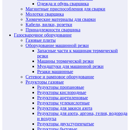
Одежда и обувь сварщика
Магнитные приспособления для сварки
Молотки сварщика
Химические материалы для сварки
Кабели, вилки, розетки
Принадлежности сварщика
Газосварочное оборудование
Газовые плиты
Оборудование машинной резки
Запасные части к машинам термической
резки
Машины термической резки
Мундштуки для машинной резки
Резаки машинные
Сетевое и рамповое оборудование
Редукторы газовые
Редукторы пропановые
Редукторы кислородные
Редукторы ацетиленовые
Редукторы углекислотные
Редукторы для закиси азота
Редукторы для азота, аргона, гелия, водорода
и воздуха
Редукторы двухступенчатые
Редукторы бытовые