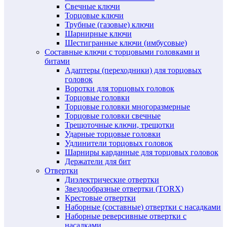
Свечные ключи
Торцовые ключи
Трубные (газовые) ключи
Шарнирные ключи
Шестигранные ключи (имбусовые)
Составные ключи с торцовыми головками и
битами
Адаптеры (переходники) для торцовых
головок
Воротки для торцовых головок
Торцовые головки
Торцовые головки многоразмерные
Торцовые головки свечные
Трещоточные ключи, трещотки
Ударные торцовые головки
Удлинители торцовых головок
Шарниры карданные для торцовых головок
Держатели для бит
Отвертки
Диэлектрические отвертки
Звездообразные отвертки (TORX)
Крестовые отвертки
Наборные (составные) отвертки с насадками
Наборные реверсивные отвертки с
насадками