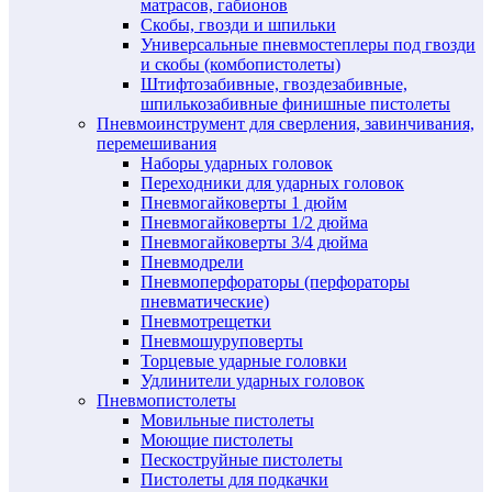
матрасов, габионов
Скобы, гвозди и шпильки
Универсальные пневмостеплеры под гвозди
и скобы (комбопистолеты)
Штифтозабивные, гвоздезабивные,
шпилькозабивные финишные пистолеты
Пневмоинструмент для сверления, завинчивания,
перемешивания
Наборы ударных головок
Переходники для ударных головок
Пневмогайковерты 1 дюйм
Пневмогайковерты 1/2 дюйма
Пневмогайковерты 3/4 дюйма
Пневмодрели
Пневмоперфораторы (перфораторы
пневматические)
Пневмотрещетки
Пневмошуруповерты
Торцевые ударные головки
Удлинители ударных головок
Пневмопистолеты
Мовильные пистолеты
Моющие пистолеты
Пескоструйные пистолеты
Пистолеты для подкачки