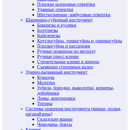
Плоские шлицевые отвертки
Ударные отвертки
Шестигранные, имбусовые отвертки
Шарнирно-губцевый инструмент
Бокорезы и кусачки
Болторезы
Кабелерезы
Круглогубцы, тонкогубцы и длинногубцы
Плоскогубцы и пассатижи
Ручные ножницы по металлу
Ручные пресс-клещи
Строительные клещи и щипцы
Съемники стопорных колец
Ударно-рычажный инструмент
Кувалды
Молотки
Зубила, бородки, выколотки, кернеры,
добойники
Ломы, монтировки
Топоры
Системы хранения инструмента (ящики, полки,
органайзеры)
Складские ящики
Чемоданы, боксы
Крепеж