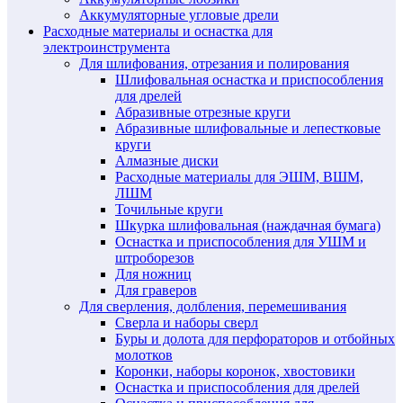
Аккумуляторные угловые дрели
Расходные материалы и оснастка для
электроинструмента
Для шлифования, отрезания и полирования
Шлифовальная оснастка и приспособления
для дрелей
Абразивные отрезные круги
Абразивные шлифовальные и лепестковые
круги
Алмазные диски
Расходные материалы для ЭШМ, ВШМ,
ЛШМ
Точильные круги
Шкурка шлифовальная (наждачная бумага)
Оснастка и приспособления для УШМ и
штроборезов
Для ножниц
Для граверов
Для сверления, долбления, перемешивания
Сверла и наборы сверл
Буры и долота для перфораторов и отбойных
молотков
Коронки, наборы коронок, хвостовики
Оснастка и приспособления для дрелей