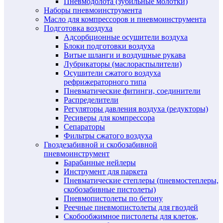
Пневмодолота (зубильные молотки)
Наборы пневмоинструмента
Масло для компрессоров и пневмоинструмента
Подготовка воздуха
Адсорбционные осушители воздуха
Блоки подготовки воздуха
Витые шланги и воздушные рукава
Лубрикаторы (маслораспылители)
Осушители сжатого воздуха
рефрижераторного типа
Пневматические фитинги, соединители
Распределители
Регуляторы давления воздуха (редукторы)
Ресиверы для компрессора
Сепараторы
Фильтры сжатого воздуха
Гвоздезабивной и скобозабивной
пневмоинструмент
Барабанные нейлеры
Инструмент для паркета
Пневматические степлеры (пневмостеплеры,
скобозабивные пистолеты)
Пневмопистолеты по бетону
Реечные пневмопистолеты для гвоздей
Скобообжимное пистолеты для клеток,