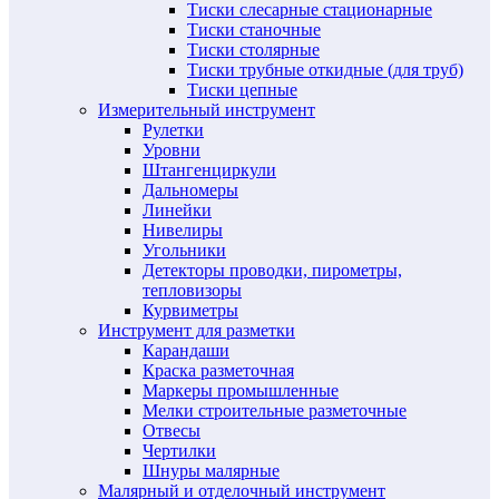
Тиски слесарные стационарные
Тиски станочные
Тиски столярные
Тиски трубные откидные (для труб)
Тиски цепные
Измерительный инструмент
Рулетки
Уровни
Штангенциркули
Дальномеры
Линейки
Нивелиры
Угольники
Детекторы проводки, пирометры,
тепловизоры
Курвиметры
Инструмент для разметки
Карандаши
Краска разметочная
Маркеры промышленные
Мелки строительные разметочные
Отвесы
Чертилки
Шнуры малярные
Малярный и отделочный инструмент