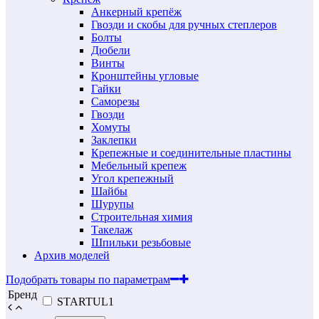
Анкерный крепёж
Гвозди и скобы для ручных степлеров
Болты
Дюбели
Винты
Кронштейны угловые
Гайки
Саморезы
Гвозди
Хомуты
Заклепки
Крепежные и соединительные пластины
Мебельный крепеж
Угол крепежный
Шайбы
Шурупы
Строительная химия
Такелаж
Шпильки резьбовые
Архив моделей
Подобрать товары по параметрам
Бренд
STARTUL
1