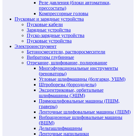
Реле давления (блоки автоматики,
прессостаты)
Компрессорные головы
Пусковые и зарядные устройства
Пусковые кабели
Зарядные устройства
Пуско-зарядные устройства
Пусковые устройства
Электроинструмент
Бетоносмесители, растворосмесители
Вибраторы глубинные
Отрезание, шлифование, полирование
Многофункциональные инструменты
(реноваторы)
Угловые шлифмашины (болгарки, УШМ)
Штроборезы (бороздоделы)
Эксцентриковые, орбитальные
шлифмашины (ЭШМ)
Прямошлифовальные машины (ПШМ,
граверы)
Ленточные шлифовальные машины (ЛШМ)
Вибрационные шлифовальные машины
(ВШМ)
Дельташлифмашины
Ленточные напильники