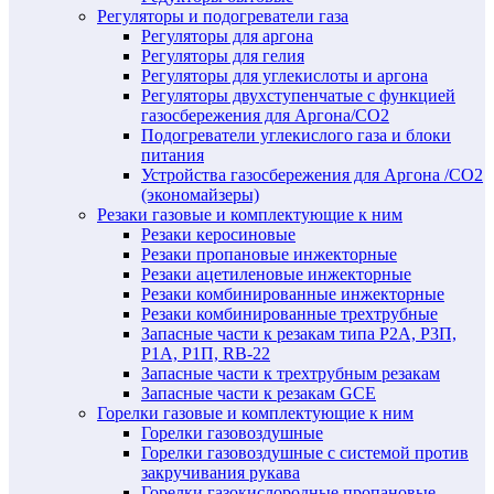
Регуляторы и подогреватели газа
Регуляторы для аргона
Регуляторы для гелия
Регуляторы для углекислоты и аргона
Регуляторы двухступенчатые c функцией
газосбережения для Аргона/СО2
Подогреватели углекислого газа и блоки
питания
Устройства газосбережения для Аргона /СО2
(экономайзеры)
Резаки газовые и комплектующие к ним
Резаки керосиновые
Резаки пропановые инжекторные
Резаки ацетиленовые инжекторные
Резаки комбинированные инжекторные
Резаки комбинированные трехтрубные
Запасные части к резакам типа Р2А, Р3П,
Р1А, Р1П, RB-22
Запасные части к трехтрубным резакам
Запасные части к резакам GCE
Горелки газовые и комплектующие к ним
Горелки газовоздушные
Горелки газовоздушные с системой против
закручивания рукава
Горелки газокислородные пропановые