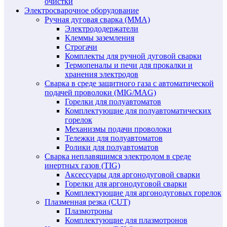
очистки
Электросварочное оборудование
Ручная дуговая сварка (MMA)
Электрододержатели
Клеммы заземления
Строгачи
Комплекты для ручной дуговой сварки
Термопеналы и печи для прокалки и
хранения электродов
Сварка в среде защитного газа с автоматической
подачей проволоки (MIG/MAG)
Горелки для полуавтоматов
Комплектующие для полуавтоматических
горелок
Механизмы подачи проволоки
Тележки для полуавтоматов
Ролики для полуавтоматов
Сварка неплавящимся электродом в среде
инертных газов (TIG)
Аксессуары для аргонодуговой сварки
Горелки для аргонодуговой сварки
Комплектующие для аргонодуговых горелок
Плазменная резка (CUT)
Плазмотроны
Комплектующие для плазмотронов