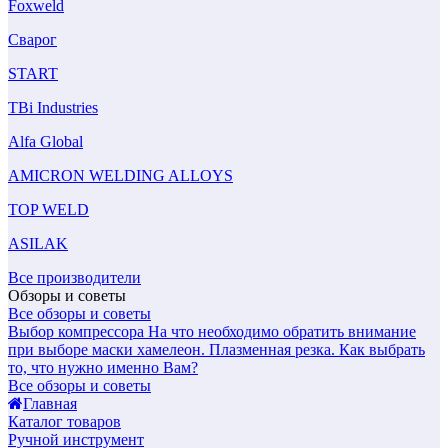
Foxweld
Сварог
START
TBi Industries
Alfa Global
AMICRON WELDING ALLOYS
TOP WELD
ASILAK
Все производители
Обзоры и советы
Все обзоры и советы
Выбор компрессора
На что необходимо обратить внимание
при выборе маски хамелеон.
Плазменная резка. Как выбрать
то, что нужно именно Вам?
Все обзоры и советы
Главная
Каталог товаров
Ручной инструмент