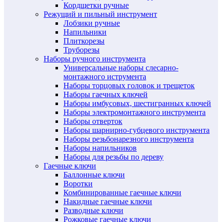
Кордщетки ручные
Режущий и пильный инструмент
Лобзики ручные
Напильники
Плиткорезы
Труборезы
Наборы ручного инструмента
Универсальные наборы слесарно-
монтажного иструмента
Наборы торцовых головок и трещеток
Наборы гаечных ключей
Наборы имбусовых, шестигранных ключей
Наборы электромонтажного инструмента
Наборы отверток
Наборы шарнирно-губцевого инструмента
Наборы резьбонарезного инструмента
Наборы напильников
Наборы для резьбы по дереву
Гаечные ключи
Баллонные ключи
Воротки
Комбинированные гаечные ключи
Накидные гаечные ключи
Разводные ключи
Рожковые гаечные ключи