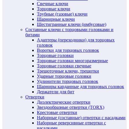
Свечные ключи
Торцовые ключи
Трубные (газовые) ключи
Шарнирные ключи
Шестигранные ключи (имбусовые)
Составные ключи с торцовыми головками и
битами
Адаптеры (переходники) для торцовых
головок
Воротки для торцовых головок
Торцовые головки
Торцовые головки многоразмерные
Торцовые головки свечные
Трещоточные ключи, трещотки
Ударные торцовые головки
Удлинители торцовых головок
Шарниры карданные для торцовых головок
Держатели для бит
Отвертки
Диэлектрические отвертки
Звездообразные отвертки (TORX)
Крестовые отвертки
Наборные (составные) отвертки с насадками
Наборные реверсивные отвертки с
насадками