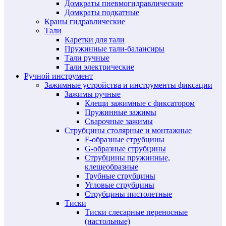
Домкраты пневмогидравлические
Домкраты подкатные
Краны гидравлические
Тали
Каретки для тали
Пружинные тали-балансиры
Тали ручные
Тали электрические
Ручной инструмент
Зажимные устройства и инструменты фиксации
Зажимы ручные
Клещи зажимные с фиксатором
Пружинные зажимы
Сварочные зажимы
Струбцины столярные и монтажные
F-образные струбцины
G-образные струбцины
Струбцины пружинные,
клещеобразные
Трубные струбцины
Угловые струбцины
Струбцины пистолетные
Тиски
Тиски слесарные переносные
(настольные)