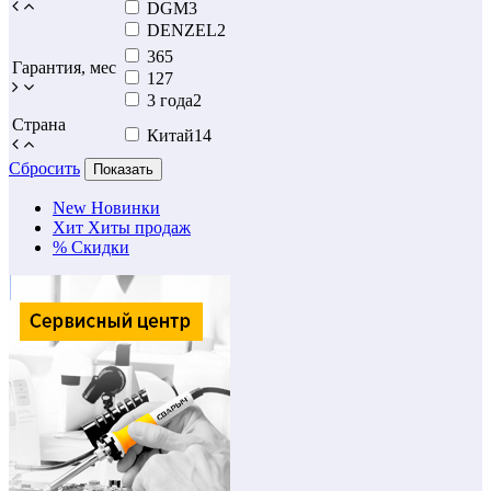
DGM
3
DENZEL
2
36
5
Гарантия, мес
12
7
3 года
2
Страна
Китай
14
Сбросить
Показать
New
Новинки
Хит
Хиты продаж
%
Скидки