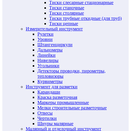
Тиски слесарные стационарные
Тиски станочные
Тиски столярные
Тиски трубные откидные (для труб)
Тиски цепные
Измерительный инструмент
Рулетки
Уровни
Штангенциркули
Дальномеры
Линейки
Нивелиры
Угольники
Детекторы проводки, пирометры,
тепловизоры
Курвиметры
Инструмент для разметки
Карандаши
Краска разметочная
Маркеры промышленные
Мелки строительные разметочные
Отвесы
Чертилки
Шнуры малярные
Малярный и отделочный инструмент