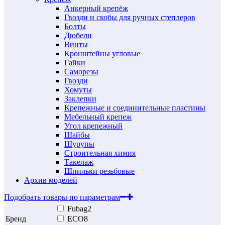
Анкерный крепёж
Гвозди и скобы для ручных степлеров
Болты
Дюбели
Винты
Кронштейны угловые
Гайки
Саморезы
Гвозди
Хомуты
Заклепки
Крепежные и соединительные пластины
Мебельный крепеж
Угол крепежный
Шайбы
Шурупы
Строительная химия
Такелаж
Шпильки резьбовые
Архив моделей
Подобрать товары по параметрам
Fubag
2
Бренд
ECO
8