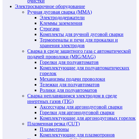
очистки
Электросварочное оборудование
Ручная дуговая сварка (MMA)
Электрододержатели
Клеммы заземления
Строгачи
Комплекты для ручной дуговой сварки
Термопеналы и печи для прокалки и
хранения электродов
Сварка в среде защитного газа с автоматической
подачей проволоки (MIG/MAG)
Горелки для полуавтоматов
Комплектующие для полуавтоматических
горелок
Механизмы подачи проволоки
Тележки для полуавтоматов
Ролики для полуавтоматов
Сварка неплавящимся электродом в среде
инертных газов (TIG)
Аксессуары для аргонодуговой сварки
Горелки для аргонодуговой сварки
Комплектующие для аргонодуговых горелок
Плазменная резка (CUT)
Плазмотроны
Комплектующие для плазмотронов