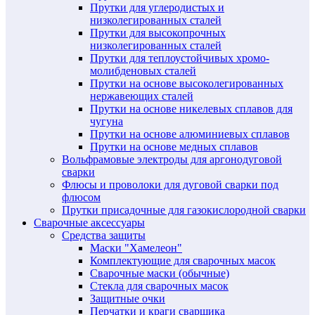
Прутки для углеродистых и
низколегированных сталей
Прутки для высокопрочных
низколегированных сталей
Прутки для теплоустойчивых хромо-
молибденовых сталей
Прутки на основе высоколегированных
нержавеющих сталей
Прутки на основе никелевых сплавов для
чугуна
Прутки на основе алюминиевых сплавов
Прутки на основе медных сплавов
Вольфрамовые электроды для аргонодуговой
сварки
Флюсы и проволоки для дуговой сварки под
флюсом
Прутки присадочные для газокислородной сварки
Сварочные аксессуары
Средства защиты
Маски "Хамелеон"
Комплектующие для сварочных масок
Сварочные маски (обычные)
Стекла для сварочных масок
Защитные очки
Перчатки и краги сварщика