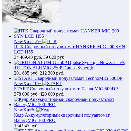
New
Хит
-13%
ПТК Сварочный полуавтомат HANKER MIG 200 SYN
LCD H55
34 469.40
руб.
39 620 руб.
New
Хит
-5%
TRITON ALUMIG 250P Dpulse Synergic
201 685
руб.
212 300 руб.
New
Хит
-10%
START Сварочный полуавтомат TechnoMIG 500DP
378 000
руб.
420 000 руб.
New
Хит
%
Кедр Аккумуляторный сварочный полуавтомат
BatteryMIG-100 PRO
154 945
руб.