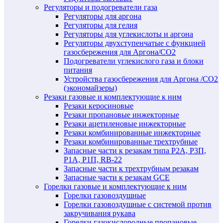
Регуляторы и подогреватели газа
Регуляторы для аргона
Регуляторы для гелия
Регуляторы для углекислоты и аргона
Регуляторы двухступенчатые c функцией
газосбережения для Аргона/СО2
Подогреватели углекислого газа и блоки
питания
Устройства газосбережения для Аргона /СО2
(экономайзеры)
Резаки газовые и комплектующие к ним
Резаки керосиновые
Резаки пропановые инжекторные
Резаки ацетиленовые инжекторные
Резаки комбинированные инжекторные
Резаки комбинированные трехтрубные
Запасные части к резакам типа Р2А, Р3П,
Р1А, Р1П, RB-22
Запасные части к трехтрубным резакам
Запасные части к резакам GCE
Горелки газовые и комплектующие к ним
Горелки газовоздушные
Горелки газовоздушные с системой против
закручивания рукава
Горелки газокислородные пропановые