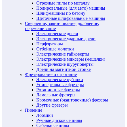
Отрезные пилы по металлу
Полировальные (для авто) машины
Шлифмашины по бетону
Щеточные шлифовальные машины
Сверление, завинчивание, долбление,
перемешивание
Электрические дрели
Электрические ударные дрели
Перфораторы
Отбойные молотки
Электрические гайковерты
Электрические миксеры (мешалки)
Электрические шуруповерты
Дрели на магнитной стойке
Фрезерование и строгание
Электрические рубанки
Универсальные фрезеры
Ротационные фрезеры
Ламельные фрезеры
Кромочные (окантовочные) фрезеры
Другие фрезеры
Пиление
Лобзики
Ручные дисковые пилы
Сабельные пилы