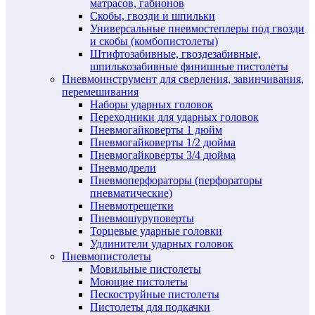
матрасов, габионов
Скобы, гвозди и шпильки
Универсальные пневмостеплеры под гвозди
и скобы (комбопистолеты)
Штифтозабивные, гвоздезабивные,
шпилькозабивные финишные пистолеты
Пневмоинструмент для сверления, завинчивания,
перемешивания
Наборы ударных головок
Переходники для ударных головок
Пневмогайковерты 1 дюйм
Пневмогайковерты 1/2 дюйма
Пневмогайковерты 3/4 дюйма
Пневмодрели
Пневмоперфораторы (перфораторы
пневматические)
Пневмотрещетки
Пневмошуруповерты
Торцевые ударные головки
Удлинители ударных головок
Пневмопистолеты
Мовильные пистолеты
Моющие пистолеты
Пескоструйные пистолеты
Пистолеты для подкачки