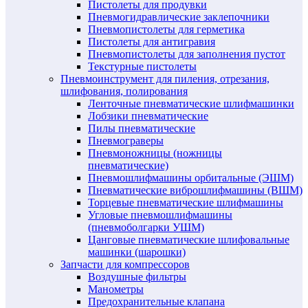
Пистолеты для продувки
Пневмогидравлические заклепочники
Пневмопистолеты для герметика
Пистолеты для антигравия
Пневмопистолеты для заполнения пустот
Текстурные пистолеты
Пневмоинструмент для пиления, отрезания,
шлифования, полирования
Ленточные пневматические шлифмашинки
Лобзики пневматические
Пилы пневматические
Пневмограверы
Пневмоножницы (ножницы
пневматические)
Пневмошлифмашины орбитальные (ЭШМ)
Пневматические виброшлифмашины (ВШМ)
Торцевые пневматические шлифмашины
Угловые пневмошлифмашины
(пневмоболгарки УШМ)
Цанговые пневматические шлифовальные
машинки (шарошки)
Запчасти для компрессоров
Воздушные фильтры
Манометры
Предохранительные клапана