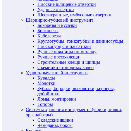
Плоские шлицевые отвертки
Ударные отвертки
Шестигранные, имбусовые отвертки
Шарнирно-губцевый инструмент
Бокорезы и кусачки
Болторезы
Кабелерезы
Круглогубцы, тонкогубцы и длинногубцы
Плоскогубцы и пассатижи
Ручные ножницы по металлу
Ручные пресс-клещи
Строительные клещи и щипцы
Съемники стопорных колец
Ударно-рычажный инструмент
Кувалды
Молотки
Зубила, бородки, выколотки, кернеры,
добойники
Ломы, монтировки
Топоры
Системы хранения инструмента (ящики, полки,
органайзеры)
Складские ящики
Чемоданы, боксы
Крепеж