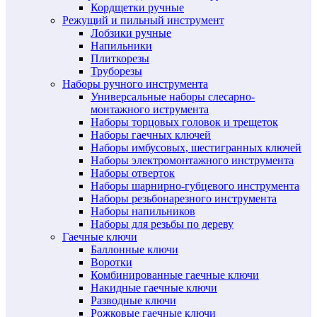
Кордщетки ручные
Режущий и пильный инструмент
Лобзики ручные
Напильники
Плиткорезы
Труборезы
Наборы ручного инструмента
Универсальные наборы слесарно-
монтажного иструмента
Наборы торцовых головок и трещеток
Наборы гаечных ключей
Наборы имбусовых, шестигранных ключей
Наборы электромонтажного инструмента
Наборы отверток
Наборы шарнирно-губцевого инструмента
Наборы резьбонарезного инструмента
Наборы напильников
Наборы для резьбы по дереву
Гаечные ключи
Баллонные ключи
Воротки
Комбинированные гаечные ключи
Накидные гаечные ключи
Разводные ключи
Рожковые гаечные ключи