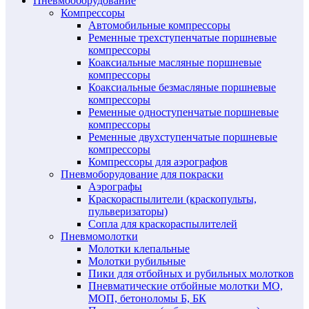
Пневмооборудование
Компрессоры
Автомобильные компрессоры
Ременные трехступенчатые поршневые
компрессоры
Коаксиальные масляные поршневые
компрессоры
Коаксиальные безмасляные поршневые
компрессоры
Ременные одноступенчатые поршневые
компрессоры
Ременные двухступенчатые поршневые
компрессоры
Компрессоры для аэрографов
Пневмоборудование для покраски
Аэрографы
Краскораспылители (краскопульты,
пульверизаторы)
Сопла для краскораспылителей
Пневмомолотки
Молотки клепальные
Молотки рубильные
Пики для отбойных и рубильных молотков
Пневматические отбойные молотки МО,
МОП, бетоноломы Б, БК