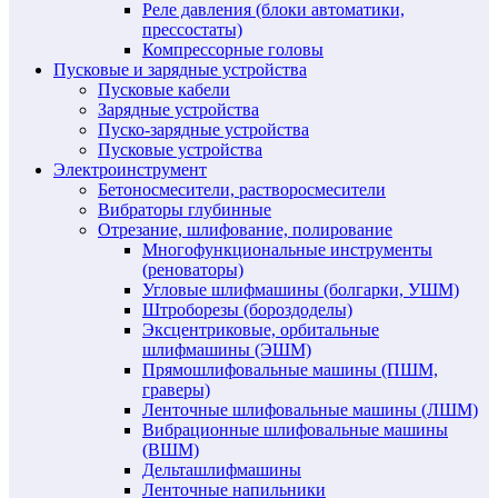
Реле давления (блоки автоматики,
прессостаты)
Компрессорные головы
Пусковые и зарядные устройства
Пусковые кабели
Зарядные устройства
Пуско-зарядные устройства
Пусковые устройства
Электроинструмент
Бетоносмесители, растворосмесители
Вибраторы глубинные
Отрезание, шлифование, полирование
Многофункциональные инструменты
(реноваторы)
Угловые шлифмашины (болгарки, УШМ)
Штроборезы (бороздоделы)
Эксцентриковые, орбитальные
шлифмашины (ЭШМ)
Прямошлифовальные машины (ПШМ,
граверы)
Ленточные шлифовальные машины (ЛШМ)
Вибрационные шлифовальные машины
(ВШМ)
Дельташлифмашины
Ленточные напильники