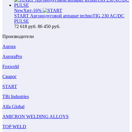
New
Хит
-16%
START Аргонодуговой аппарат technoTIG 230 AC/DC
PULSE
72 618
руб.
86 450 руб.
Производители
Aurora
AuroraPro
Foxweld
Сварог
START
TBi Industries
Alfa Global
AMICRON WELDING ALLOYS
TOP WELD