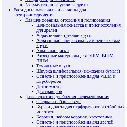
Аккумуляторные угловые дрели
Расходные материалы и оснастка для
электроинструмента
Для шлифования, отрезания и полирования
Шлифовальная оснастка и приспособления
для дрелей
Абразивные отрезные круги
Абразивные шлифовальные и лепестковые
круги
Алмазные диски
Расходные материалы для ЭШМ, ВШМ,
ЛШМ
Точильные круги
Шкурка шлифовальная (наждачная бумага)
Оснастка и приспособления для УШМ и
штроборезов
Для ножниц
Для граверов
Для сверления, долбления, перемешивания
Сверла и наборы сверл
Буры и долота для перфораторов и отбойных
молотков
Коронки, наборы коронок, хвостовики
Оснастка и приспособления для дрелей