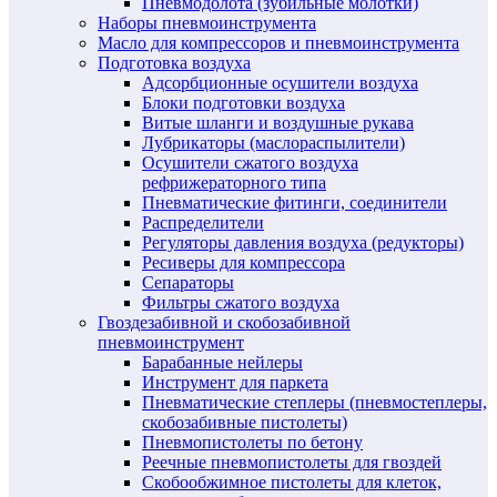
Пневмодолота (зубильные молотки)
Наборы пневмоинструмента
Масло для компрессоров и пневмоинструмента
Подготовка воздуха
Адсорбционные осушители воздуха
Блоки подготовки воздуха
Витые шланги и воздушные рукава
Лубрикаторы (маслораспылители)
Осушители сжатого воздуха
рефрижераторного типа
Пневматические фитинги, соединители
Распределители
Регуляторы давления воздуха (редукторы)
Ресиверы для компрессора
Сепараторы
Фильтры сжатого воздуха
Гвоздезабивной и скобозабивной
пневмоинструмент
Барабанные нейлеры
Инструмент для паркета
Пневматические степлеры (пневмостеплеры,
скобозабивные пистолеты)
Пневмопистолеты по бетону
Реечные пневмопистолеты для гвоздей
Скобообжимное пистолеты для клеток,