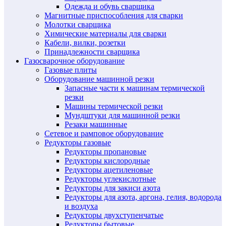
Одежда и обувь сварщика
Магнитные приспособления для сварки
Молотки сварщика
Химические материалы для сварки
Кабели, вилки, розетки
Принадлежности сварщика
Газосварочное оборудование
Газовые плиты
Оборудование машинной резки
Запасные части к машинам термической
резки
Машины термической резки
Мундштуки для машинной резки
Резаки машинные
Сетевое и рамповое оборудование
Редукторы газовые
Редукторы пропановые
Редукторы кислородные
Редукторы ацетиленовые
Редукторы углекислотные
Редукторы для закиси азота
Редукторы для азота, аргона, гелия, водорода
и воздуха
Редукторы двухступенчатые
Редукторы бытовые