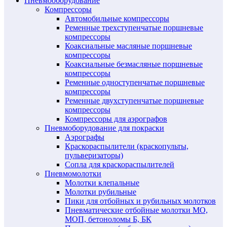
Пневмооборудование
Компрессоры
Автомобильные компрессоры
Ременные трехступенчатые поршневые
компрессоры
Коаксиальные масляные поршневые
компрессоры
Коаксиальные безмасляные поршневые
компрессоры
Ременные одноступенчатые поршневые
компрессоры
Ременные двухступенчатые поршневые
компрессоры
Компрессоры для аэрографов
Пневмоборудование для покраски
Аэрографы
Краскораспылители (краскопульты,
пульверизаторы)
Сопла для краскораспылителей
Пневмомолотки
Молотки клепальные
Молотки рубильные
Пики для отбойных и рубильных молотков
Пневматические отбойные молотки МО,
МОП, бетоноломы Б, БК