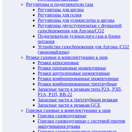
Регуляторы и подогреватели газа
Регуляторы для аргона
Регуляторы для гелия
Регуляторы для углекислоты и аргона
Регуляторы двухступенчатые c функцией
газосбережения для Аргона/СО2
Подогреватели углекислого газа и блоки
питания
Устройства газосбережения для Аргона /СО2
(экономайзеры)
Резаки газовые и комплектующие к ним
Резаки керосиновые
Резаки пропановые инжекторные
Резаки ацетиленовые инжекторные
Резаки комбинированные инжекторные
Резаки комбинированные трехтрубные
Запасные части к резакам типа Р2А, Р3П,
Р1А, Р1П, RB-22
Запасные части к трехтрубным резакам
Запасные части к резакам GCE
Горелки газовые и комплектующие к ним
Горелки газовоздушные
Горелки газовоздушные с системой против
закручивания рукава
Горелки газокислородные пропановые