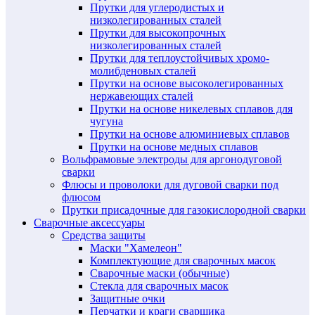
Прутки для углеродистых и
низколегированных сталей
Прутки для высокопрочных
низколегированных сталей
Прутки для теплоустойчивых хромо-
молибденовых сталей
Прутки на основе высоколегированных
нержавеющих сталей
Прутки на основе никелевых сплавов для
чугуна
Прутки на основе алюминиевых сплавов
Прутки на основе медных сплавов
Вольфрамовые электроды для аргонодуговой
сварки
Флюсы и проволоки для дуговой сварки под
флюсом
Прутки присадочные для газокислородной сварки
Сварочные аксессуары
Средства защиты
Маски "Хамелеон"
Комплектующие для сварочных масок
Сварочные маски (обычные)
Стекла для сварочных масок
Защитные очки
Перчатки и краги сварщика