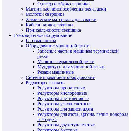
Одежда и обувь сварщика
Магнитные приспособления для сварки
Молотки сварщика
Химические материалы для сварки
Кабели, вилки, розетки
Принадлежности сварщика
Газосварочное оборудование
Газовые плиты
Оборудование машинной резки
Запасные части к машинам термической
резки
Машины термической резки
Мундштуки для машинной резки
Резаки машинные
Сетевое и рамповое оборудование
Редукторы газовые
Редукторы пропановые
Редукторы кислородные
Редукторы ацетиленовые
Редукторы углекислотные
Редукторы для закиси азота
Редукторы для азота, аргона, гелия, водорода
и воздуха
Редукторы двухступенчатые
Редукторы бытовые