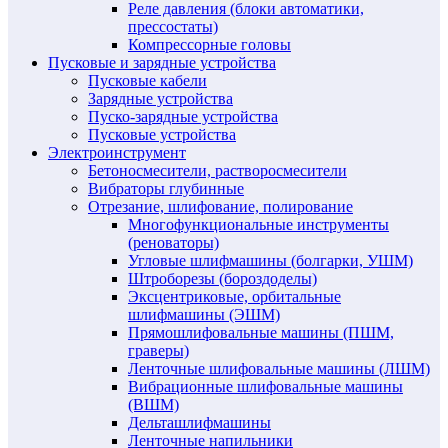
Реле давления (блоки автоматики,
прессостаты)
Компрессорные головы
Пусковые и зарядные устройства
Пусковые кабели
Зарядные устройства
Пуско-зарядные устройства
Пусковые устройства
Электроинструмент
Бетоносмесители, растворосмесители
Вибраторы глубинные
Отрезание, шлифование, полирование
Многофункциональные инструменты
(реноваторы)
Угловые шлифмашины (болгарки, УШМ)
Штроборезы (бороздоделы)
Эксцентриковые, орбитальные
шлифмашины (ЭШМ)
Прямошлифовальные машины (ПШМ,
граверы)
Ленточные шлифовальные машины (ЛШМ)
Вибрационные шлифовальные машины
(ВШМ)
Дельташлифмашины
Ленточные напильники