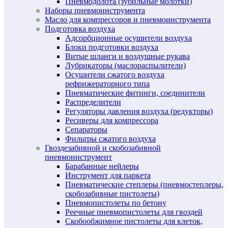
Пневмодолота (зубильные молотки)
Наборы пневмоинструмента
Масло для компрессоров и пневмоинструмента
Подготовка воздуха
Адсорбционные осушители воздуха
Блоки подготовки воздуха
Витые шланги и воздушные рукава
Лубрикаторы (маслораспылители)
Осушители сжатого воздуха
рефрижераторного типа
Пневматические фитинги, соединители
Распределители
Регуляторы давления воздуха (редукторы)
Ресиверы для компрессора
Сепараторы
Фильтры сжатого воздуха
Гвоздезабивной и скобозабивной
пневмоинструмент
Барабанные нейлеры
Инструмент для паркета
Пневматические степлеры (пневмостеплеры,
скобозабивные пистолеты)
Пневмопистолеты по бетону
Реечные пневмопистолеты для гвоздей
Скобообжимное пистолеты для клеток,