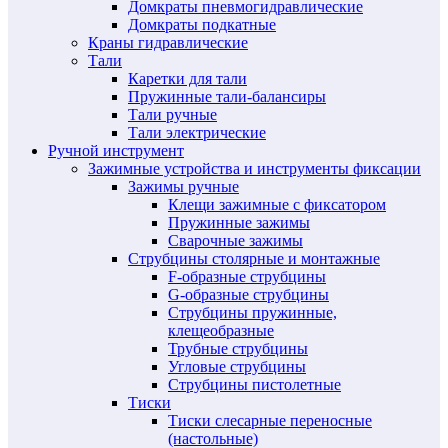
Домкраты пневмогидравлические
Домкраты подкатные
Краны гидравлические
Тали
Каретки для тали
Пружинные тали-балансиры
Тали ручные
Тали электрические
Ручной инструмент
Зажимные устройства и инструменты фиксации
Зажимы ручные
Клещи зажимные с фиксатором
Пружинные зажимы
Сварочные зажимы
Струбцины столярные и монтажные
F-образные струбцины
G-образные струбцины
Струбцины пружинные,
клещеобразные
Трубные струбцины
Угловые струбцины
Струбцины пистолетные
Тиски
Тиски слесарные переносные
(настольные)