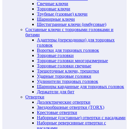
Свечные ключи
Торцовые ключи
Трубные (газовые) ключи
Шарнирные ключи
Шестигранные ключи (имбусовые)
Составные ключи с торцовыми головками и
битами
Адаптеры (переходники) для торцовых
головок
Воротки для торцовых головок
Торцовые головки
Торцовые головки многоразмерные
Торцовые головки свечные
Трещоточные ключи, трещотки
Ударные торцовые головки
Удлинители торцовых головок
Шарниры карданные для торцовых головок
Держатели для бит
Отвертки
Диэлектрические отвертки
Звездообразные отвертки (TORX)
Крестовые отвертки
Наборные (составные) отвертки с насадками
Наборные реверсивные отвертки с
насадками