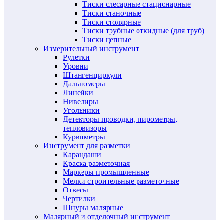
Тиски слесарные стационарные
Тиски станочные
Тиски столярные
Тиски трубные откидные (для труб)
Тиски цепные
Измерительный инструмент
Рулетки
Уровни
Штангенциркули
Дальномеры
Линейки
Нивелиры
Угольники
Детекторы проводки, пирометры,
тепловизоры
Курвиметры
Инструмент для разметки
Карандаши
Краска разметочная
Маркеры промышленные
Мелки строительные разметочные
Отвесы
Чертилки
Шнуры малярные
Малярный и отделочный инструмент