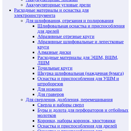
Аккумуляторные угловые дрели
Расходные материалы и оснастка для
электроинструмента
Для шлифования, отрезания и полирования
Шлифовальная оснастка и приспособления
для дрелей
Абразивные отрезные круги
Абразивные шлифовальные и лепестковые
круги
Алмазные диски
Расходные материалы для ЭШМ, ВШМ,
ЛШМ
Точильные круги
Шкурка шлифовальная (наждачная бумага)
Оснастка и приспособления для УШМ и
штроборезов
Для ножниц
Для граверов
Для сверления, долбления, перемешивания
Сверла и наборы сверл
Буры и долота для перфораторов и отбойных
молотков
Коронки, наборы коронок, хвостовики
Оснастка и приспособления для дрелей