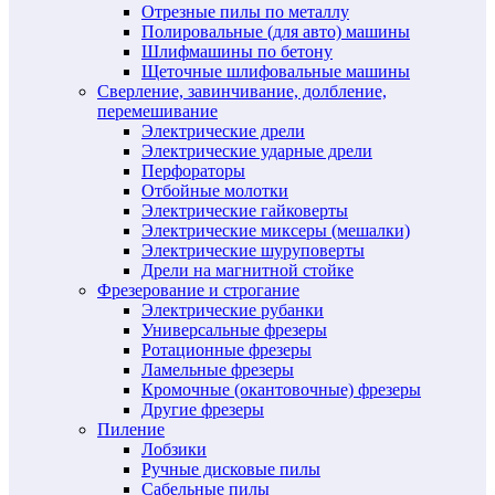
Отрезные пилы по металлу
Полировальные (для авто) машины
Шлифмашины по бетону
Щеточные шлифовальные машины
Сверление, завинчивание, долбление,
перемешивание
Электрические дрели
Электрические ударные дрели
Перфораторы
Отбойные молотки
Электрические гайковерты
Электрические миксеры (мешалки)
Электрические шуруповерты
Дрели на магнитной стойке
Фрезерование и строгание
Электрические рубанки
Универсальные фрезеры
Ротационные фрезеры
Ламельные фрезеры
Кромочные (окантовочные) фрезеры
Другие фрезеры
Пиление
Лобзики
Ручные дисковые пилы
Сабельные пилы