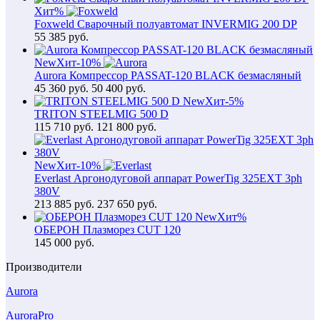
Хит
%
Foxweld Сварочный полуавтомат INVERMIG 200 DP
55 385
руб.
New
Хит
-10%
Aurora Компрессор PASSAT-120 BLACK безмасляный
45 360
руб.
50 400 руб.
New
Хит
-5%
TRITON STEELMIG 500 D
115 710
руб.
121 800 руб.
New
Хит
-10%
Everlast Аргонодуговой аппарат PowerTig 325EXT 3ph
380V
213 885
руб.
237 650 руб.
New
Хит
%
ОБЕРОН Плазморез CUT 120
145 000
руб.
Производители
Aurora
AuroraPro