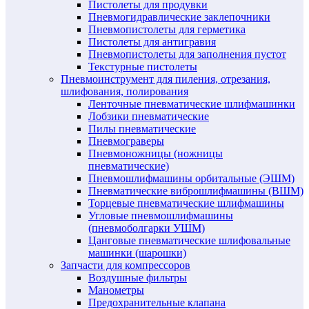
Пистолеты для продувки
Пневмогидравлические заклепочники
Пневмопистолеты для герметика
Пистолеты для антигравия
Пневмопистолеты для заполнения пустот
Текстурные пистолеты
Пневмоинструмент для пиления, отрезания,
шлифования, полирования
Ленточные пневматические шлифмашинки
Лобзики пневматические
Пилы пневматические
Пневмограверы
Пневмоножницы (ножницы
пневматические)
Пневмошлифмашины орбитальные (ЭШМ)
Пневматические виброшлифмашины (ВШМ)
Торцевые пневматические шлифмашины
Угловые пневмошлифмашины
(пневмоболгарки УШМ)
Цанговые пневматические шлифовальные
машинки (шарошки)
Запчасти для компрессоров
Воздушные фильтры
Манометры
Предохранительные клапана