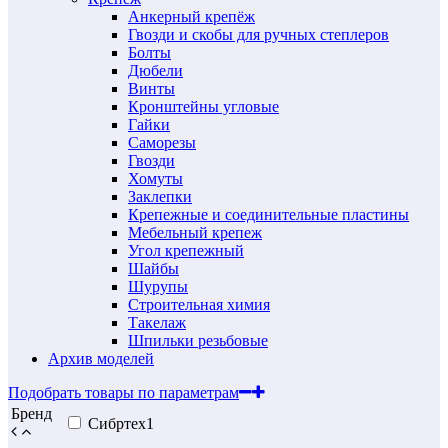
Анкерный крепёж
Гвозди и скобы для ручных степлеров
Болты
Дюбели
Винты
Кронштейны угловые
Гайки
Саморезы
Гвозди
Хомуты
Заклепки
Крепежные и соединительные пластины
Мебельный крепеж
Угол крепежный
Шайбы
Шурупы
Строительная химия
Такелаж
Шпильки резьбовые
Архив моделей
Подобрать товары по параметрам
Бренд
Сибртех
1