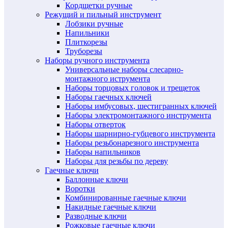
Кордщетки ручные
Режущий и пильный инструмент
Лобзики ручные
Напильники
Плиткорезы
Труборезы
Наборы ручного инструмента
Универсальные наборы слесарно-
монтажного иструмента
Наборы торцовых головок и трещеток
Наборы гаечных ключей
Наборы имбусовых, шестигранных ключей
Наборы электромонтажного инструмента
Наборы отверток
Наборы шарнирно-губцевого инструмента
Наборы резьбонарезного инструмента
Наборы напильников
Наборы для резьбы по дереву
Гаечные ключи
Баллонные ключи
Воротки
Комбинированные гаечные ключи
Накидные гаечные ключи
Разводные ключи
Рожковые гаечные ключи