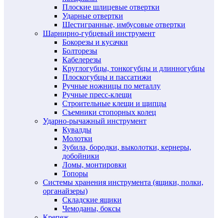
Плоские шлицевые отвертки
Ударные отвертки
Шестигранные, имбусовые отвертки
Шарнирно-губцевый инструмент
Бокорезы и кусачки
Болторезы
Кабелерезы
Круглогубцы, тонкогубцы и длинногубцы
Плоскогубцы и пассатижи
Ручные ножницы по металлу
Ручные пресс-клещи
Строительные клещи и щипцы
Съемники стопорных колец
Ударно-рычажный инструмент
Кувалды
Молотки
Зубила, бородки, выколотки, кернеры,
добойники
Ломы, монтировки
Топоры
Системы хранения инструмента (ящики, полки,
органайзеры)
Складские ящики
Чемоданы, боксы
Крепеж