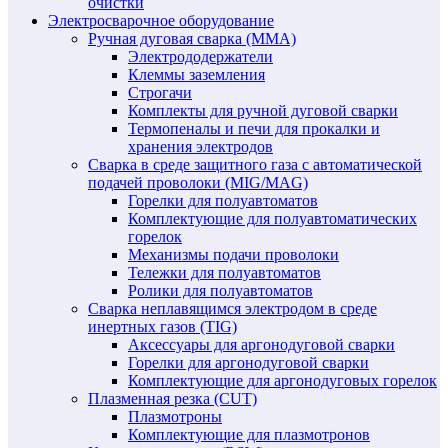
очистки
Электросварочное оборудование
Ручная дуговая сварка (MMA)
Электрододержатели
Клеммы заземления
Строгачи
Комплекты для ручной дуговой сварки
Термопеналы и печи для прокалки и
хранения электродов
Сварка в среде защитного газа с автоматической
подачей проволоки (MIG/MAG)
Горелки для полуавтоматов
Комплектующие для полуавтоматических
горелок
Механизмы подачи проволоки
Тележки для полуавтоматов
Ролики для полуавтоматов
Сварка неплавящимся электродом в среде
инертных газов (TIG)
Аксессуары для аргонодуговой сварки
Горелки для аргонодуговой сварки
Комплектующие для аргонодуговых горелок
Плазменная резка (CUT)
Плазмотроны
Комплектующие для плазмотронов