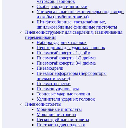
матрасов, габионов
Скобы, гвозди и шпильки
Универсальные пневмостеплеры под гвозди
и скобы (комбопистолеты)
Штифтозабивные, гвоздезабивные,
шпилькозабивные финишные пистолеты
Пневмоинструмент для сверления, завинчивания,
перемешивания
Наборы ударных головок
Переходники для ударных головок
Пневмогайковерты 1 дюйм
Пневмогайковерты 1/2 дюйма
Пневмогайковерты 3/4 дюйма
Пневмодрели
Пневмоперфораторы (перфораторы
пневматические)
Пневмотрещетки
Пневмошуруповерты
Торцевые ударные головки
Удлинители ударных головок
Пневмопистолеты
Мовильные пистолеты
Моющие пистолеты
Пескоструйные пистолеты
Пистолеты для подкачки