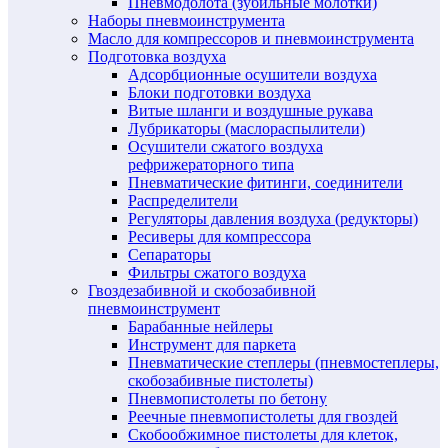
Пневмодолота (зубильные молотки)
Наборы пневмоинструмента
Масло для компрессоров и пневмоинструмента
Подготовка воздуха
Адсорбционные осушители воздуха
Блоки подготовки воздуха
Витые шланги и воздушные рукава
Лубрикаторы (маслораспылители)
Осушители сжатого воздуха
рефрижераторного типа
Пневматические фитинги, соединители
Распределители
Регуляторы давления воздуха (редукторы)
Ресиверы для компрессора
Сепараторы
Фильтры сжатого воздуха
Гвоздезабивной и скобозабивной
пневмоинструмент
Барабанные нейлеры
Инструмент для паркета
Пневматические степлеры (пневмостеплеры,
скобозабивные пистолеты)
Пневмопистолеты по бетону
Реечные пневмопистолеты для гвоздей
Скобообжимное пистолеты для клеток,