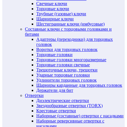
Свечные ключи
Торцовые ключи
Трубные (газовые) ключи
Шарнирные ключи
Шестигранные ключи (имбусовые)
Составные ключи с торцовыми головками и
битами
Адаптеры (переходники) для торцовых
головок
Воротки для торцовых головок
Торцовые головки
Торцовые головки многоразмерные
Торцовые головки свечные
Трещоточные ключи, трещотки
Ударные торцовые головки
Удлинители торцовых головок
Шарниры карданные для торцовых головок
Держатели для бит
Отвертки
Диэлектрические отвертки
Звездообразные отвертки (TORX)
Крестовые отвертки
Наборные (составные) отвертки с насадками
Наборные реверсивные отвертки с
насадками