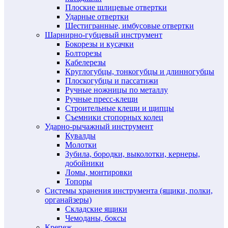
Плоские шлицевые отвертки
Ударные отвертки
Шестигранные, имбусовые отвертки
Шарнирно-губцевый инструмент
Бокорезы и кусачки
Болторезы
Кабелерезы
Круглогубцы, тонкогубцы и длинногубцы
Плоскогубцы и пассатижи
Ручные ножницы по металлу
Ручные пресс-клещи
Строительные клещи и щипцы
Съемники стопорных колец
Ударно-рычажный инструмент
Кувалды
Молотки
Зубила, бородки, выколотки, кернеры,
добойники
Ломы, монтировки
Топоры
Системы хранения инструмента (ящики, полки,
органайзеры)
Складские ящики
Чемоданы, боксы
Крепеж