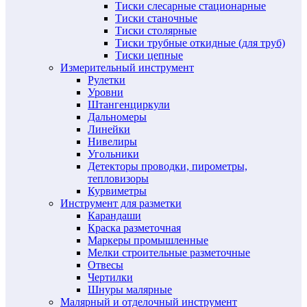
Тиски слесарные стационарные
Тиски станочные
Тиски столярные
Тиски трубные откидные (для труб)
Тиски цепные
Измерительный инструмент
Рулетки
Уровни
Штангенциркули
Дальномеры
Линейки
Нивелиры
Угольники
Детекторы проводки, пирометры,
тепловизоры
Курвиметры
Инструмент для разметки
Карандаши
Краска разметочная
Маркеры промышленные
Мелки строительные разметочные
Отвесы
Чертилки
Шнуры малярные
Малярный и отделочный инструмент