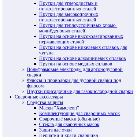
Прутки для углеродистых и
низколегированных сталей
Прутки для высокопрочных
низколегированных сталей
Прутки для теплоустойчивых хромо-
молибденовых сталей
Прутки на основе высоколегированных
нержавеющих сталей
Прутки на основе никелевых сплавов для
чугуна
Прутки на основе алюминиевых сплавов
Прутки на основе медных сплавов
Вольфрамовые электроды для аргонодуговой
сварки
Флюсы и проволоки для дуговой сварки под
флюсом
Прутки присадочные для газокислородной сварки
Сварочные аксессуары
Средства защиты
Маски "Хамелеон"
Комплектующие для сварочных масок
Сварочные маски (обычные)
Стекла для сварочных масок
Защитные очки
Перчатки и краги сварщика