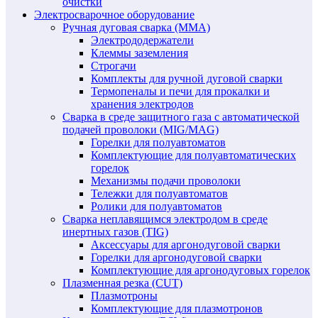
очистки
Электросварочное оборудование
Ручная дуговая сварка (MMA)
Электрододержатели
Клеммы заземления
Строгачи
Комплекты для ручной дуговой сварки
Термопеналы и печи для прокалки и
хранения электродов
Сварка в среде защитного газа с автоматической
подачей проволоки (MIG/MAG)
Горелки для полуавтоматов
Комплектующие для полуавтоматических
горелок
Механизмы подачи проволоки
Тележки для полуавтоматов
Ролики для полуавтоматов
Сварка неплавящимся электродом в среде
инертных газов (TIG)
Аксессуары для аргонодуговой сварки
Горелки для аргонодуговой сварки
Комплектующие для аргонодуговых горелок
Плазменная резка (CUT)
Плазмотроны
Комплектующие для плазмотронов