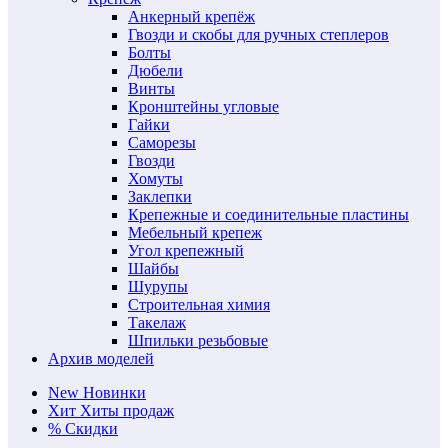
Анкерный крепёж
Гвозди и скобы для ручных степлеров
Болты
Дюбели
Винты
Кронштейны угловые
Гайки
Саморезы
Гвозди
Хомуты
Заклепки
Крепежные и соединительные пластины
Мебельный крепеж
Угол крепежный
Шайбы
Шурупы
Строительная химия
Такелаж
Шпильки резьбовые
Архив моделей
New
Новинки
Хит
Хиты продаж
%
Скидки