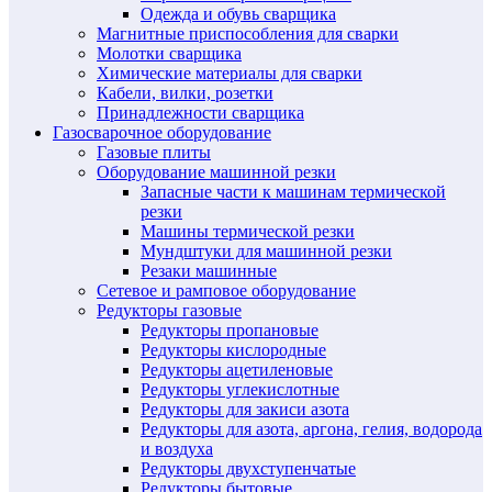
Одежда и обувь сварщика
Магнитные приспособления для сварки
Молотки сварщика
Химические материалы для сварки
Кабели, вилки, розетки
Принадлежности сварщика
Газосварочное оборудование
Газовые плиты
Оборудование машинной резки
Запасные части к машинам термической
резки
Машины термической резки
Мундштуки для машинной резки
Резаки машинные
Сетевое и рамповое оборудование
Редукторы газовые
Редукторы пропановые
Редукторы кислородные
Редукторы ацетиленовые
Редукторы углекислотные
Редукторы для закиси азота
Редукторы для азота, аргона, гелия, водорода
и воздуха
Редукторы двухступенчатые
Редукторы бытовые