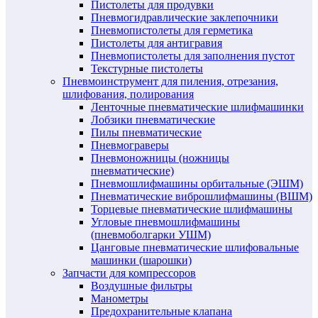
Пистолеты для продувки
Пневмогидравлические заклепочники
Пневмопистолеты для герметика
Пистолеты для антигравия
Пневмопистолеты для заполнения пустот
Текстурные пистолеты
Пневмоинструмент для пиления, отрезания,
шлифования, полирования
Ленточные пневматические шлифмашинки
Лобзики пневматические
Пилы пневматические
Пневмограверы
Пневмоножницы (ножницы
пневматические)
Пневмошлифмашины орбитальные (ЭШМ)
Пневматические виброшлифмашины (ВШМ)
Торцевые пневматические шлифмашины
Угловые пневмошлифмашины
(пневмоболгарки УШМ)
Цанговые пневматические шлифовальные
машинки (шарошки)
Запчасти для компрессоров
Воздушные фильтры
Манометры
Предохранительные клапана