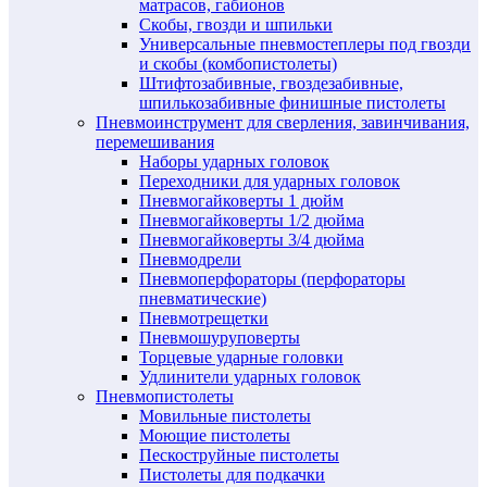
матрасов, габионов
Скобы, гвозди и шпильки
Универсальные пневмостеплеры под гвозди
и скобы (комбопистолеты)
Штифтозабивные, гвоздезабивные,
шпилькозабивные финишные пистолеты
Пневмоинструмент для сверления, завинчивания,
перемешивания
Наборы ударных головок
Переходники для ударных головок
Пневмогайковерты 1 дюйм
Пневмогайковерты 1/2 дюйма
Пневмогайковерты 3/4 дюйма
Пневмодрели
Пневмоперфораторы (перфораторы
пневматические)
Пневмотрещетки
Пневмошуруповерты
Торцевые ударные головки
Удлинители ударных головок
Пневмопистолеты
Мовильные пистолеты
Моющие пистолеты
Пескоструйные пистолеты
Пистолеты для подкачки