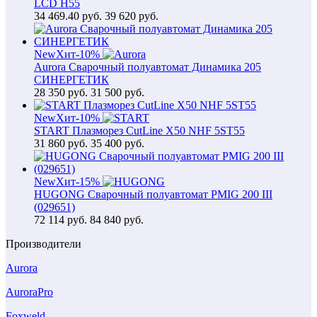
LCD H55
34 469.40
руб.
39 620 руб.
New
Хит
-10%
Aurora Сварочный полуавтомат Динамика 205
СИНЕРГЕТИК
28 350
руб.
31 500 руб.
New
Хит
-10%
START Плазморез CutLine X50 NHF 5ST55
31 860
руб.
35 400 руб.
New
Хит
-15%
HUGONG Сварочный полуавтомат PMIG 200 III
(029651)
72 114
руб.
84 840 руб.
Производители
Aurora
AuroraPro
Foxweld