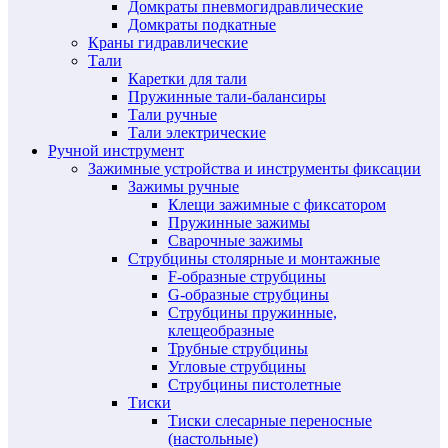
Домкраты пневмогидравлические
Домкраты подкатные
Краны гидравлические
Тали
Каретки для тали
Пружинные тали-балансиры
Тали ручные
Тали электрические
Ручной инструмент
Зажимные устройства и инструменты фиксации
Зажимы ручные
Клещи зажимные с фиксатором
Пружинные зажимы
Сварочные зажимы
Струбцины столярные и монтажные
F-образные струбцины
G-образные струбцины
Струбцины пружинные,
клещеобразные
Трубные струбцины
Угловые струбцины
Струбцины пистолетные
Тиски
Тиски слесарные переносные
(настольные)