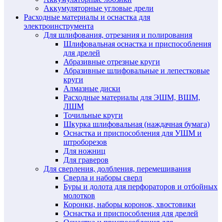
Аккумуляторные угловые дрели
Расходные материалы и оснастка для
электроинструмента
Для шлифования, отрезания и полирования
Шлифовальная оснастка и приспособления
для дрелей
Абразивные отрезные круги
Абразивные шлифовальные и лепестковые
круги
Алмазные диски
Расходные материалы для ЭШМ, ВШМ,
ЛШМ
Точильные круги
Шкурка шлифовальная (наждачная бумага)
Оснастка и приспособления для УШМ и
штроборезов
Для ножниц
Для граверов
Для сверления, долбления, перемешивания
Сверла и наборы сверл
Буры и долота для перфораторов и отбойных
молотков
Коронки, наборы коронок, хвостовики
Оснастка и приспособления для дрелей