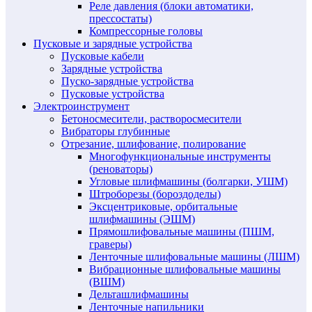
Реле давления (блоки автоматики,
прессостаты)
Компрессорные головы
Пусковые и зарядные устройства
Пусковые кабели
Зарядные устройства
Пуско-зарядные устройства
Пусковые устройства
Электроинструмент
Бетоносмесители, растворосмесители
Вибраторы глубинные
Отрезание, шлифование, полирование
Многофункциональные инструменты
(реноваторы)
Угловые шлифмашины (болгарки, УШМ)
Штроборезы (бороздоделы)
Эксцентриковые, орбитальные
шлифмашины (ЭШМ)
Прямошлифовальные машины (ПШМ,
граверы)
Ленточные шлифовальные машины (ЛШМ)
Вибрационные шлифовальные машины
(ВШМ)
Дельташлифмашины
Ленточные напильники