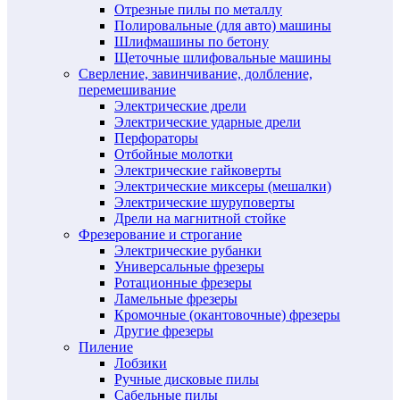
Отрезные пилы по металлу
Полировальные (для авто) машины
Шлифмашины по бетону
Щеточные шлифовальные машины
Сверление, завинчивание, долбление,
перемешивание
Электрические дрели
Электрические ударные дрели
Перфораторы
Отбойные молотки
Электрические гайковерты
Электрические миксеры (мешалки)
Электрические шуруповерты
Дрели на магнитной стойке
Фрезерование и строгание
Электрические рубанки
Универсальные фрезеры
Ротационные фрезеры
Ламельные фрезеры
Кромочные (окантовочные) фрезеры
Другие фрезеры
Пиление
Лобзики
Ручные дисковые пилы
Сабельные пилы