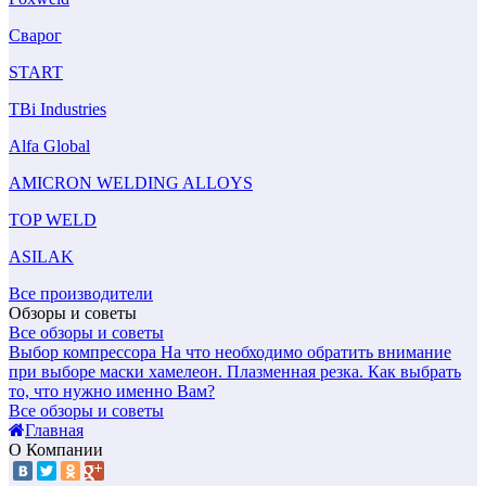
Сварог
START
TBi Industries
Alfa Global
AMICRON WELDING ALLOYS
TOP WELD
ASILAK
Все производители
Обзоры и советы
Все обзоры и советы
Выбор компрессора
На что необходимо обратить внимание
при выборе маски хамелеон.
Плазменная резка. Как выбрать
то, что нужно именно Вам?
Все обзоры и советы
Главная
О Компании