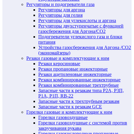
Регуляторы и подогреватели газа
Регуляторы для аргона
Регуляторы для гелия
Регуляторы для углекислоты и аргона
Регуляторы двухступенчатые c функцией
газосбережения для Аргона/СО2
Подогреватели углекислого газа и блоки
питания
Устройства газосбережения для Аргона /СО2
(экономайзеры)
Резаки газовые и комплектующие к ним
Резаки керосиновые
Резаки пропановые инжекторные
Резаки ацетиленовые инжекторные
Резаки комбинированные инжекторные
Резаки комбинированные трехтрубные
Запасные части к резакам типа Р2А, Р3П,
Р1А, Р1П, RB-22
Запасные части к трехтрубным резакам
Запасные части к резакам GCE
Горелки газовые и комплектующие к ним
Горелки газовоздушные
Горелки газовоздушные с системой против
закручивания рукава
Горелки газокислородные пропановые