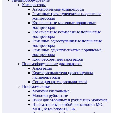
Пневмооборудование
Компрессоры
Автомобильные компрессоры
Ременные трехступенчатые поршневые
компрессоры
Коаксиальные масляные поршневые
компрессоры
Коаксиальные безмасляные поршневые
компрессоры
Ременные одноступенчатые поршневые
компрессоры
Ременные двухступенчатые поршневые
компрессоры
Компрессоры для аэрографов
Пневмоборудование для покраски
Аэрографы
Краскораспылители (краскопульты,
пульверизаторы)
Сопла для краскораспылителей
Пневмомолотки
Молотки клепальные
Молотки рубильные
Пики для отбойных и рубильных молотков
Пневматические отбойные молотки МО,
МОП, бетоноломы Б, БК