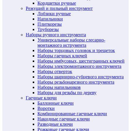
Кордщетки ручные
Режущий и пильный инструмент
Лобзики ручные
Напильники
Плиткорезы
Труборезы
Наборы ручного инструмента
Универсальные наборы слесарно-
монтажного иструмента
Наборы торцовых головок и трещеток
Наборы гаечных ключей
Наборы имбусовых, шестигранных ключей
Наборы электромонтажного инструмента
Наборы отверток
Наборы шарнирно-губцевого инструмента
Наборы резьбонарезного инструмента
Наборы напильников
Наборы для резьбы по дереву
Гаечные ключи
Баллонные ключи
Воротки
Комбинированные гаечные ключи
Накидные гаечные ключи
Разводные ключи
Рожковые гаечные ключи