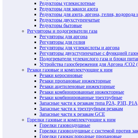
Редукторы углекислотные
Редукторы для закиси азота
Редукторы для азота, аргона, гелия, водорода 
Редукторы двухступенчатые
Редукторы бытовые
Регуляторы и подогреватели газа
Регуляторы для аргона
Регуляторы для гелия
Регуляторы для углекислоты и аргона
Регуляторы двухступенчатые c функцией газ
Подогреватели углекислого газа и блоки пита
Устройства газосбережения для Аргона /СО2 
Резаки газовые и комплектующие к ним
Резаки керосиновые
Резаки пропановые инжекторные
Резаки ацетиленовые инжекторные
Резаки комбинированные инжекторные
Резаки комбинированные трехтрубные
Запасные части к резакам типа Р2А, Р3П, Р1А
Запасные части к трехтрубным резакам
Запасные части к резакам GCE
Горелки газовые и комплектующие к ним
Горелки газовоздушные
Горелки газовоздушные с системой против за
Горелки газокислородные пропановые