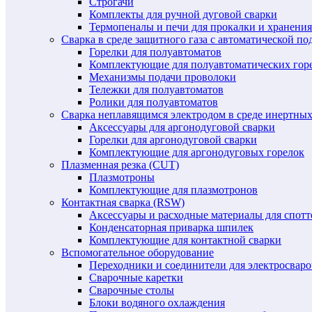
Строгачи
Комплекты для ручной дуговой сварки
Термопеналы и печи для прокалки и хранения
Сварка в среде защитного газа с автоматической 
Горелки для полуавтоматов
Комплектующие для полуавтоматических гор
Механизмы подачи проволоки
Тележки для полуавтоматов
Ролики для полуавтоматов
Сварка неплавящимся электродом в среде инертных 
Аксессуары для аргонодуговой сварки
Горелки для аргонодуговой сварки
Комплектующие для аргонодуговых горелок
Плазменная резка (CUT)
Плазмотроны
Комплектующие для плазмотронов
Контактная сварка (RSW)
Аксессуары и расходные материалы для спотт
Конденсаторная приварка шпилек
Комплектующие для контактной сварки
Вспомогательное оборудование
Переходники и соединители для электросвар
Сварочные каретки
Сварочные столы
Блоки водяного охлаждения