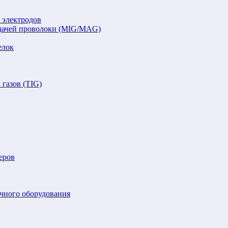
 электродов
подачей проволоки (MIG/MAG)
елок
газов (TIG)
еров
очного оборудования