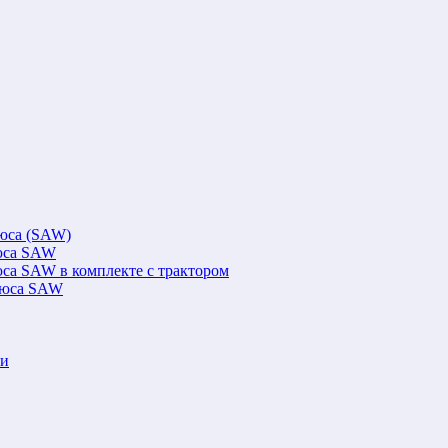
люса (SAW)
люса SAW
юса SAW в комплекте с трактором
флюса SAW
ки