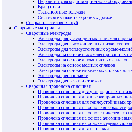
Педали и пульты дистанционного оборудован
Вращатели
Транспортные тележки
Системы вытяжки сварочных дымов
Сварка пластиковых труб
Сварочные материалы
Сварочные электроды
Электроды для углеродистых и низколегиров
Электроды для высокопрочных низколегиров
Электроды для теплоустойчивых хромо-моли
Электроды на основе высоколегированных н
Электроды на основе алюминиевых сплавов
Электроды на основе медных сплавов
Электроды на основе никелевых сплавов для 
Электроды для наплавки
Электроды для резки и строжки
Сварочная проволока сплошная
Проволока сплошная для углеродистых и низ
Проволока сплошная для высокопрочных низ
Проволока сплошная для теплоустойчивых х
Проволока сплошная на основе высоколегир
Проволока сплошная на основе никелевых спл
Проволока сплошная на основе алюминиевых
Проволока сплошная на основе медных сплав
Проволока сплошная для наплавки