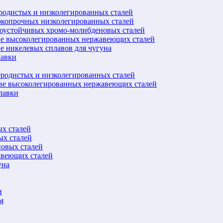
еродистых и низколегированных сталей
окопрочных низколегированных сталей
лоустойчивых хромо-молибденовых сталей
ве высоколегированных нержавеющих сталей
е никелевых сплавов для чугуна
лавки
еродистых и низколегированных сталей
ове высоколегированных нержавеющих сталей
лавки
ых сталей
ых сталей
новых сталей
авеющих сталей
уна
и
м