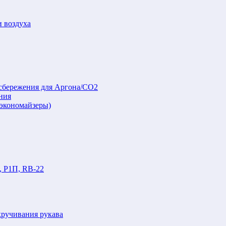
и воздуха
осбережения для Аргона/СО2
ния
(экономайзеры)
, Р1П, RB-22
кручивания рукава