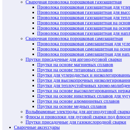
Сварочная проволока порошковая газозащитная
Проволока порошковая газозащитная для угл
Проволока порошковая газозащитная для выс
Проволока порошковая газозащитная для теп
Проволока порошковая газозащитная на осно
Проволока порошковая газозащитная на основ
Проволока порошковая газозащитная для нап
Сварочная проволока порошковая самозащитная
Проволока порошковая самозащитная для угл
Проволока порошковая самозащитная на осн
Проволока порошковая самозащитная для нап
Прутки присадочные для аргонодуговой сварки
Прутки на основе магниевых сплавов
Прутки на основе титановых сплавов
Прутки для углеродистых и низколегированн
Прутки для высокопрочных низколегированн
Прутки для теплоустойчивых хромо-молибде
Прутки на основе высоколегированных нерж
Прутки на основе никелевых сплавов для чуг
Прутки на основе алюминиевых сплавов
Прутки на основе медных сплавов
Вольфрамовые электроды для аргонодуговой сварк
Флюсы и проволоки для дуговой сварки под флюсо
Прутки присадочные для газокислородной сварки
Сварочные аксессуары