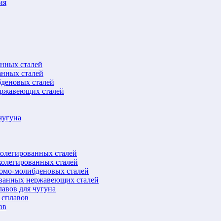
ия
анных сталей
анных сталей
бденовых сталей
ержавеющих сталей
чугуна
колегированных сталей
колегированных сталей
ромо-молибденовых сталей
ованных нержавеющих сталей
авов для чугуна
 сплавов
ов