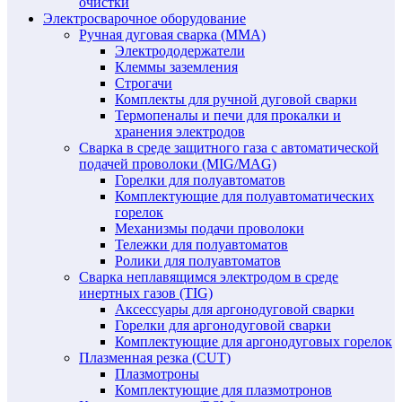
очистки
Электросварочное оборудование
Ручная дуговая сварка (MMA)
Электрододержатели
Клеммы заземления
Строгачи
Комплекты для ручной дуговой сварки
Термопеналы и печи для прокалки и
хранения электродов
Сварка в среде защитного газа с автоматической
подачей проволоки (MIG/MAG)
Горелки для полуавтоматов
Комплектующие для полуавтоматических
горелок
Механизмы подачи проволоки
Тележки для полуавтоматов
Ролики для полуавтоматов
Сварка неплавящимся электродом в среде
инертных газов (TIG)
Аксессуары для аргонодуговой сварки
Горелки для аргонодуговой сварки
Комплектующие для аргонодуговых горелок
Плазменная резка (CUT)
Плазмотроны
Комплектующие для плазмотронов