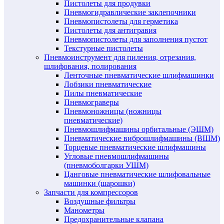
Пистолеты для продувки
Пневмогидравлические заклепочники
Пневмопистолеты для герметика
Пистолеты для антигравия
Пневмопистолеты для заполнения пустот
Текстурные пистолеты
Пневмоинструмент для пиления, отрезания,
шлифования, полирования
Ленточные пневматические шлифмашинки
Лобзики пневматические
Пилы пневматические
Пневмограверы
Пневмоножницы (ножницы
пневматические)
Пневмошлифмашины орбитальные (ЭШМ)
Пневматические виброшлифмашины (ВШМ)
Торцевые пневматические шлифмашины
Угловые пневмошлифмашины
(пневмоболгарки УШМ)
Цанговые пневматические шлифовальные
машинки (шарошки)
Запчасти для компрессоров
Воздушные фильтры
Манометры
Предохранительные клапана