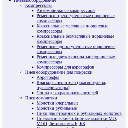
Пневмооборудование
Компрессоры
Автомобильные компрессоры
Ременные трехступенчатые поршневые
компрессоры
Коаксиальные масляные поршневые
компрессоры
Коаксиальные безмасляные поршневые
компрессоры
Ременные одноступенчатые поршневые
компрессоры
Ременные двухступенчатые поршневые
компрессоры
Компрессоры для аэрографов
Пневмоборудование для покраски
Аэрографы
Краскораспылители (краскопульты,
пульверизаторы)
Сопла для краскораспылителей
Пневмомолотки
Молотки клепальные
Молотки рубильные
Пики для отбойных и рубильных молотков
Пневматические отбойные молотки МО,
МОП, бетоноломы Б, БК