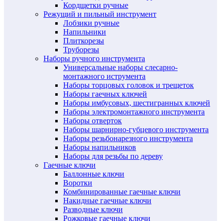
Кордщетки ручные
Режущий и пильный инструмент
Лобзики ручные
Напильники
Плиткорезы
Труборезы
Наборы ручного инструмента
Универсальные наборы слесарно-
монтажного иструмента
Наборы торцовых головок и трещеток
Наборы гаечных ключей
Наборы имбусовых, шестигранных ключей
Наборы электромонтажного инструмента
Наборы отверток
Наборы шарнирно-губцевого инструмента
Наборы резьбонарезного инструмента
Наборы напильников
Наборы для резьбы по дереву
Гаечные ключи
Баллонные ключи
Воротки
Комбинированные гаечные ключи
Накидные гаечные ключи
Разводные ключи
Рожковые гаечные ключи