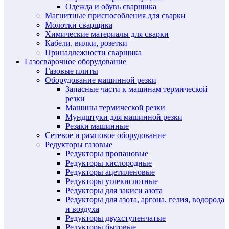
Одежда и обувь сварщика
Магнитные приспособления для сварки
Молотки сварщика
Химические материалы для сварки
Кабели, вилки, розетки
Принадлежности сварщика
Газосварочное оборудование
Газовые плиты
Оборудование машинной резки
Запасные части к машинам термической
резки
Машины термической резки
Мундштуки для машинной резки
Резаки машинные
Сетевое и рамповое оборудование
Редукторы газовые
Редукторы пропановые
Редукторы кислородные
Редукторы ацетиленовые
Редукторы углекислотные
Редукторы для закиси азота
Редукторы для азота, аргона, гелия, водорода
и воздуха
Редукторы двухступенчатые
Редукторы бытовые