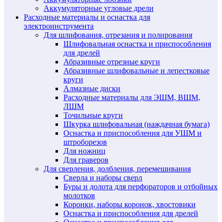
Аккумуляторные угловые дрели
Расходные материалы и оснастка для
электроинструмента
Для шлифования, отрезания и полирования
Шлифовальная оснастка и приспособления
для дрелей
Абразивные отрезные круги
Абразивные шлифовальные и лепестковые
круги
Алмазные диски
Расходные материалы для ЭШМ, ВШМ,
ЛШМ
Точильные круги
Шкурка шлифовальная (наждачная бумага)
Оснастка и приспособления для УШМ и
штроборезов
Для ножниц
Для граверов
Для сверления, долбления, перемешивания
Сверла и наборы сверл
Буры и долота для перфораторов и отбойных
молотков
Коронки, наборы коронок, хвостовики
Оснастка и приспособления для дрелей