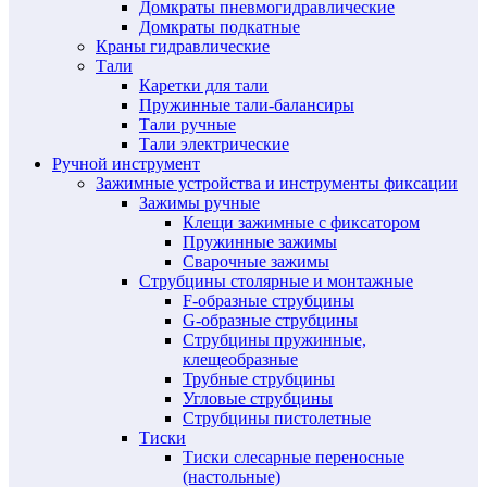
Домкраты пневмогидравлические
Домкраты подкатные
Краны гидравлические
Тали
Каретки для тали
Пружинные тали-балансиры
Тали ручные
Тали электрические
Ручной инструмент
Зажимные устройства и инструменты фиксации
Зажимы ручные
Клещи зажимные с фиксатором
Пружинные зажимы
Сварочные зажимы
Струбцины столярные и монтажные
F-образные струбцины
G-образные струбцины
Струбцины пружинные,
клещеобразные
Трубные струбцины
Угловые струбцины
Струбцины пистолетные
Тиски
Тиски слесарные переносные
(настольные)