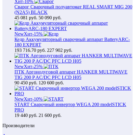
Хит
-10%
Сварог Сварочный полуавтомат REAL SMART MIG 200
(N2A5) BLACK
45 081
руб.
50 090 руб.
New
Хит
-15%
Кедр Аккумуляторный сварочный аппарат BatteryARC-
180 EXPERT
193 716.70
руб.
227 902 руб.
New
Хит
-25%
ПТК Аргонодуговой аппарат HANKER MULTIWAVE
TIG 200 P AC/DC PFC LCD H05
90 450
руб.
120 600 руб.
New
Хит
-10%
START Сварочный инвертор WEGA 200 modelSTICK
PRO
19 440
руб.
21 600 руб.
Производители