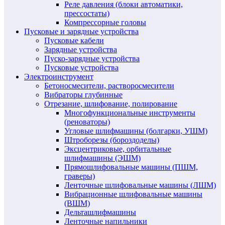
Реле давления (блоки автоматики,
прессостаты)
Компрессорные головы
Пусковые и зарядные устройства
Пусковые кабели
Зарядные устройства
Пуско-зарядные устройства
Пусковые устройства
Электроинструмент
Бетоносмесители, растворосмесители
Вибраторы глубинные
Отрезание, шлифование, полирование
Многофункциональные инструменты
(реноваторы)
Угловые шлифмашины (болгарки, УШМ)
Штроборезы (бороздоделы)
Эксцентриковые, орбитальные
шлифмашины (ЭШМ)
Прямошлифовальные машины (ПШМ,
граверы)
Ленточные шлифовальные машины (ЛШМ)
Вибрационные шлифовальные машины
(ВШМ)
Дельташлифмашины
Ленточные напильники