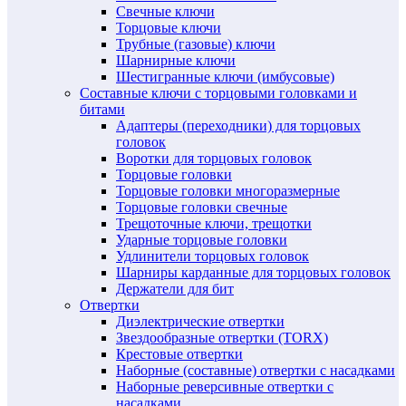
Свечные ключи
Торцовые ключи
Трубные (газовые) ключи
Шарнирные ключи
Шестигранные ключи (имбусовые)
Составные ключи с торцовыми головками и
битами
Адаптеры (переходники) для торцовых
головок
Воротки для торцовых головок
Торцовые головки
Торцовые головки многоразмерные
Торцовые головки свечные
Трещоточные ключи, трещотки
Ударные торцовые головки
Удлинители торцовых головок
Шарниры карданные для торцовых головок
Держатели для бит
Отвертки
Диэлектрические отвертки
Звездообразные отвертки (TORX)
Крестовые отвертки
Наборные (составные) отвертки с насадками
Наборные реверсивные отвертки с
насадками