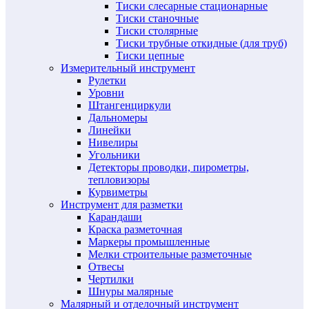
Тиски слесарные стационарные
Тиски станочные
Тиски столярные
Тиски трубные откидные (для труб)
Тиски цепные
Измерительный инструмент
Рулетки
Уровни
Штангенциркули
Дальномеры
Линейки
Нивелиры
Угольники
Детекторы проводки, пирометры,
тепловизоры
Курвиметры
Инструмент для разметки
Карандаши
Краска разметочная
Маркеры промышленные
Мелки строительные разметочные
Отвесы
Чертилки
Шнуры малярные
Малярный и отделочный инструмент