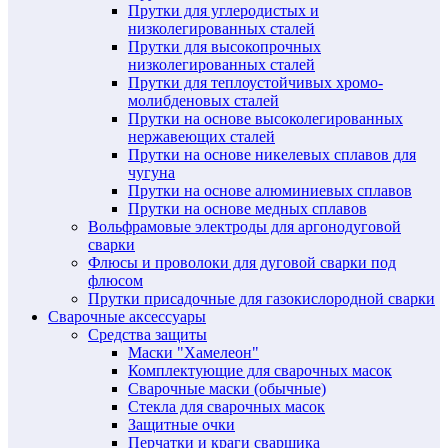
Прутки для углеродистых и
низколегированных сталей
Прутки для высокопрочных
низколегированных сталей
Прутки для теплоустойчивых хромо-
молибденовых сталей
Прутки на основе высоколегированных
нержавеющих сталей
Прутки на основе никелевых сплавов для
чугуна
Прутки на основе алюминиевых сплавов
Прутки на основе медных сплавов
Вольфрамовые электроды для аргонодуговой
сварки
Флюсы и проволоки для дуговой сварки под
флюсом
Прутки присадочные для газокислородной сварки
Сварочные аксессуары
Средства защиты
Маски "Хамелеон"
Комплектующие для сварочных масок
Сварочные маски (обычные)
Стекла для сварочных масок
Защитные очки
Перчатки и краги сварщика