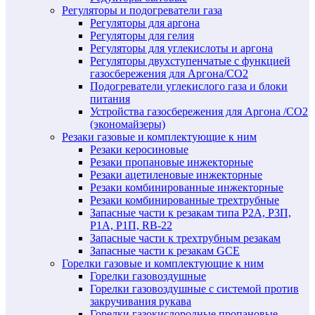
Регуляторы и подогреватели газа
Регуляторы для аргона
Регуляторы для гелия
Регуляторы для углекислоты и аргона
Регуляторы двухступенчатые c функцией
газосбережения для Аргона/СО2
Подогреватели углекислого газа и блоки
питания
Устройства газосбережения для Аргона /СО2
(экономайзеры)
Резаки газовые и комплектующие к ним
Резаки керосиновые
Резаки пропановые инжекторные
Резаки ацетиленовые инжекторные
Резаки комбинированные инжекторные
Резаки комбинированные трехтрубные
Запасные части к резакам типа Р2А, Р3П,
Р1А, Р1П, RB-22
Запасные части к трехтрубным резакам
Запасные части к резакам GCE
Горелки газовые и комплектующие к ним
Горелки газовоздушные
Горелки газовоздушные с системой против
закручивания рукава
Горелки газокислородные пропановые