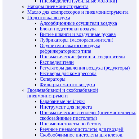
Пневмодолота (зубильные молотки)
Наборы пневмоинструмента
Масло для компрессоров и пневмоинструмента
Подготовка воздуха
Адсорбционные осушители воздуха
Блоки подготовки воздуха
Витые шланги и воздушные рукава
Лубрикаторы (маслораспылители)
Осушители сжатого воздуха
рефрижераторного типа
Пневматические фитинги, соединители
Распределители
Регуляторы давления воздуха (редукторы)
Ресиверы для компрессора
Сепараторы
Фильтры сжатого воздуха
Гвоздезабивной и скобозабивной
пневмоинструмент
Барабанные нейлеры
Инструмент для паркета
Пневматические степлеры (пневмостеплеры,
скобозабивные пистолеты)
Пневмопистолеты по бетону
Реечные пневмопистолеты для гвоздей
Скобообжимное пистолеты для клеток,