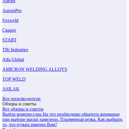
Aurora
AuroraPro
Foxweld
Сварог
START
TBi Industries
Alfa Global
AMICRON WELDING ALLOYS
TOP WELD
ASILAK
Все производители
Обзоры и советы
Все обзоры и советы
Выбор компрессора
На что необходимо обратить внимание
при выборе маски хамелеон.
Плазменная резка. Как выбрать
то, что нужно именно Вам?