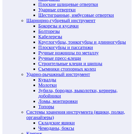
Плоские шлицевые отвертки
Ударные отвертки
Шестигранные, имбусовые отвертки
Шарнирно-губцевый инструмент
Бокорезы и кусачки
Болторезы
Кабелерезы
Круглогубцы, тонкогубцы и длинногубцы
Плоскогубцы и пассатижи
Ручные ножницы по металлу
Ручные пресс-клещи
Строительные клещи и щипцы
Съемники стопорных колец
Ударно-рычажный инструмент
Кувалды
Молотки
Зубила, бородки, выколотки, кернеры,
добойники
Ломы, монтировки
Топоры
Системы хранения инструмента (ящики, полки,
органайзеры)
Складские ящики
Чемоданы, боксы
Крепеж