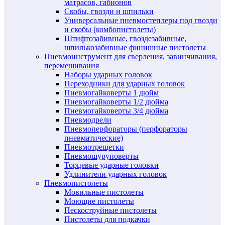
матрасов, габионов
Скобы, гвозди и шпильки
Универсальные пневмостеплеры под гвозди
и скобы (комбопистолеты)
Штифтозабивные, гвоздезабивные,
шпилькозабивные финишные пистолеты
Пневмоинструмент для сверления, завинчивания,
перемешивания
Наборы ударных головок
Переходники для ударных головок
Пневмогайковерты 1 дюйм
Пневмогайковерты 1/2 дюйма
Пневмогайковерты 3/4 дюйма
Пневмодрели
Пневмоперфораторы (перфораторы
пневматические)
Пневмотрещетки
Пневмошуруповерты
Торцевые ударные головки
Удлинители ударных головок
Пневмопистолеты
Мовильные пистолеты
Моющие пистолеты
Пескоструйные пистолеты
Пистолеты для подкачки