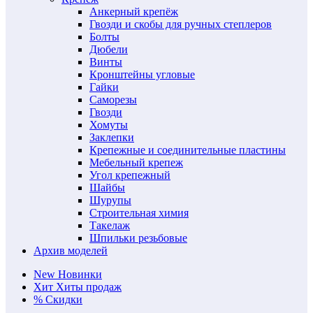
Анкерный крепёж
Гвозди и скобы для ручных степлеров
Болты
Дюбели
Винты
Кронштейны угловые
Гайки
Саморезы
Гвозди
Хомуты
Заклепки
Крепежные и соединительные пластины
Мебельный крепеж
Угол крепежный
Шайбы
Шурупы
Строительная химия
Такелаж
Шпильки резьбовые
Архив моделей
New
Новинки
Хит
Хиты продаж
%
Скидки