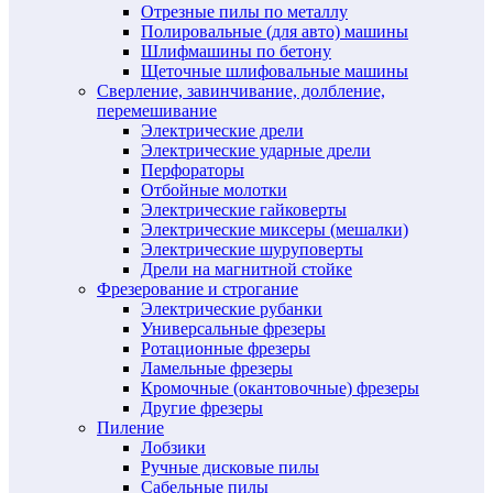
Отрезные пилы по металлу
Полировальные (для авто) машины
Шлифмашины по бетону
Щеточные шлифовальные машины
Сверление, завинчивание, долбление,
перемешивание
Электрические дрели
Электрические ударные дрели
Перфораторы
Отбойные молотки
Электрические гайковерты
Электрические миксеры (мешалки)
Электрические шуруповерты
Дрели на магнитной стойке
Фрезерование и строгание
Электрические рубанки
Универсальные фрезеры
Ротационные фрезеры
Ламельные фрезеры
Кромочные (окантовочные) фрезеры
Другие фрезеры
Пиление
Лобзики
Ручные дисковые пилы
Сабельные пилы