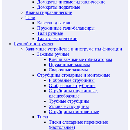
Домкраты пневмогидравлические
Домкраты подкатные
Краны гидравлические
Тали
Каретки для тали
Пружинные тали-балансиры
Тали ручные
Тали электрические
Ручной инструмент
Зажимные устройства и инструменты фиксации
Зажимы ручные
Клещи зажимные с фиксатором
Пружинные зажимы
Сварочные зажимы
Струбцины столярные и монтажные
F-образные струбцины
G-образные струбцины
Струбцины пружинные,
клещеобразные
Трубные струбцины
Угловые струбцины
Струбцины пистолетные
Тиски
Тиски слесарные переносные
(настольные)