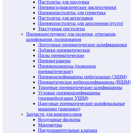
Пистолеты для продувки
Пневмогидравлические заклепочники
Пневмопистолеты для герметика
Пистолеты для антигравия
Пневмопистолеты для заполнения пустот
Текстурные пистолеты
Пневмоинструмент для пиления, отрезания,
шлифования, полирования
Ленточные пневматические шлифмашинки
Лобзики пневматические
Пилы пневматические
Пневмограверы
Пневмоножницы (ножницы
пневматические)
Пневмошлифмашины орбитальные (ЭШМ)
Пневматические виброшлифмашины (ВШМ)
Торцевые пневматические шлифмашины
Угловые пневмошлифмашины
(пневмоболгарки УШМ)
Цанговые пневматические шлифовальные
машинки (шарошки)
Запчасти для компрессоров
Воздушные фильтры
Манометры
Предохранительные клапана