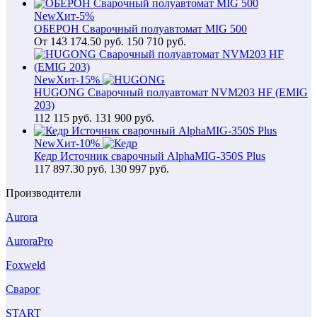
New
Хит
-5%
ОБЕРОН Сварочный полуавтомат MIG 500
От
143 174.50
руб.
150 710 руб.
New
Хит
-15%
HUGONG Сварочный полуавтомат NVM203 HF (EMIG
203)
112 115
руб.
131 900 руб.
New
Хит
-10%
Кедр Источник сварочный AlphaMIG-350S Plus
117 897.30
руб.
130 997 руб.
Производители
Aurora
AuroraPro
Foxweld
Сварог
START