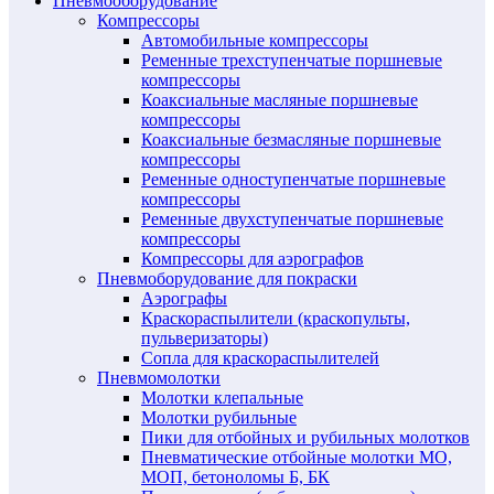
Пневмооборудование
Компрессоры
Автомобильные компрессоры
Ременные трехступенчатые поршневые
компрессоры
Коаксиальные масляные поршневые
компрессоры
Коаксиальные безмасляные поршневые
компрессоры
Ременные одноступенчатые поршневые
компрессоры
Ременные двухступенчатые поршневые
компрессоры
Компрессоры для аэрографов
Пневмоборудование для покраски
Аэрографы
Краскораспылители (краскопульты,
пульверизаторы)
Сопла для краскораспылителей
Пневмомолотки
Молотки клепальные
Молотки рубильные
Пики для отбойных и рубильных молотков
Пневматические отбойные молотки МО,
МОП, бетоноломы Б, БК