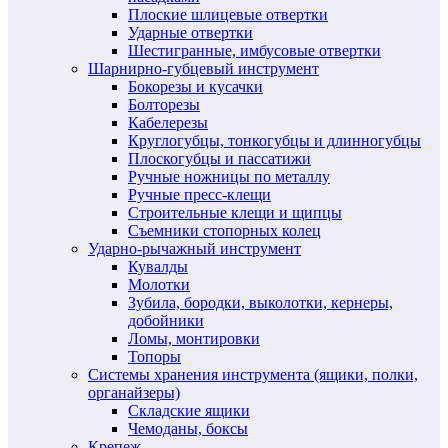
Плоские шлицевые отвертки
Ударные отвертки
Шестигранные, имбусовые отвертки
Шарнирно-губцевый инструмент
Бокорезы и кусачки
Болторезы
Кабелерезы
Круглогубцы, тонкогубцы и длинногубцы
Плоскогубцы и пассатижи
Ручные ножницы по металлу
Ручные пресс-клещи
Строительные клещи и щипцы
Съемники стопорных колец
Ударно-рычажный инструмент
Кувалды
Молотки
Зубила, бородки, выколотки, кернеры,
добойники
Ломы, монтировки
Топоры
Системы хранения инструмента (ящики, полки,
органайзеры)
Складские ящики
Чемоданы, боксы
Крепеж