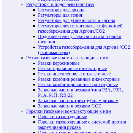
Регуляторы и подогреватели газа
Регуляторы для аргона
Регуляторы для гелия
Регуляторы для углекислоты и аргона
Регуляторы двухступенчатые c функцией
газосбережения для Аргона/СО2
Подогреватели углекислого газа и блоки
питания
Устройства газосбережения для Аргона /СО2
(экономайзеры)
Резаки газовые и комплектующие к ним
Резаки керосиновые
Резаки пропановые инжекторные
Резаки ацетиленовые инжекторные
Резаки комбинированные инжекторные
Резаки комбинированные трехтрубные
Запасные части к резакам типа Р2А, Р3П,
Р1А, Р1П, RB-22
Запасные части к трехтрубным резакам
Запасные части к резакам GCE
Горелки газовые и комплектующие к ним
Горелки газовоздушные
Горелки газовоздушные с системой против
закручивания рукава
Горелки газокислородные пропановые