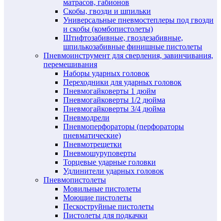
матрасов, габионов
Скобы, гвозди и шпильки
Универсальные пневмостеплеры под гвозди
и скобы (комбопистолеты)
Штифтозабивные, гвоздезабивные,
шпилькозабивные финишные пистолеты
Пневмоинструмент для сверления, завинчивания,
перемешивания
Наборы ударных головок
Переходники для ударных головок
Пневмогайковерты 1 дюйм
Пневмогайковерты 1/2 дюйма
Пневмогайковерты 3/4 дюйма
Пневмодрели
Пневмоперфораторы (перфораторы
пневматические)
Пневмотрещетки
Пневмошуруповерты
Торцевые ударные головки
Удлинители ударных головок
Пневмопистолеты
Мовильные пистолеты
Моющие пистолеты
Пескоструйные пистолеты
Пистолеты для подкачки