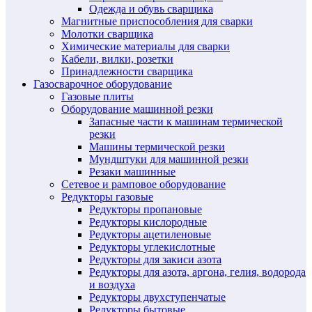
Одежда и обувь сварщика
Магнитные приспособления для сварки
Молотки сварщика
Химические материалы для сварки
Кабели, вилки, розетки
Принадлежности сварщика
Газосварочное оборудование
Газовые плиты
Оборудование машинной резки
Запасные части к машинам термической
резки
Машины термической резки
Мундштуки для машинной резки
Резаки машинные
Сетевое и рамповое оборудование
Редукторы газовые
Редукторы пропановые
Редукторы кислородные
Редукторы ацетиленовые
Редукторы углекислотные
Редукторы для закиси азота
Редукторы для азота, аргона, гелия, водорода
и воздуха
Редукторы двухступенчатые
Редукторы бытовые