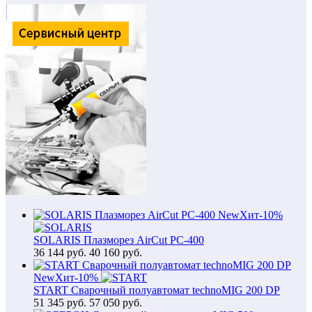
New
Хит
-10%
SOLARIS Плазморез AirCut PC-400
36 144
руб.
40 160 руб.
New
Хит
-10%
START Сварочный полуавтомат technoMIG 200 DP
51 345
руб.
57 050 руб.