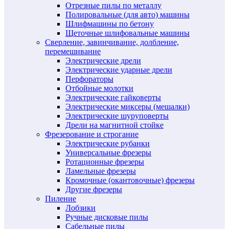
Отрезные пилы по металлу
Полировальные (для авто) машины
Шлифмашины по бетону
Щеточные шлифовальные машины
Сверление, завинчивание, долбление,
перемешивание
Электрические дрели
Электрические ударные дрели
Перфораторы
Отбойные молотки
Электрические гайковерты
Электрические миксеры (мешалки)
Электрические шуруповерты
Дрели на магнитной стойке
Фрезерование и строгание
Электрические рубанки
Универсальные фрезеры
Ротационные фрезеры
Ламельные фрезеры
Кромочные (окантовочные) фрезеры
Другие фрезеры
Пиление
Лобзики
Ручные дисковые пилы
Сабельные пилы