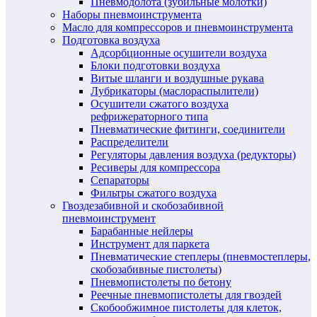
Пневмодолота (зубильные молотки)
Наборы пневмоинструмента
Масло для компрессоров и пневмоинструмента
Подготовка воздуха
Адсорбционные осушители воздуха
Блоки подготовки воздуха
Витые шланги и воздушные рукава
Лубрикаторы (маслораспылители)
Осушители сжатого воздуха
рефрижераторного типа
Пневматические фитинги, соединители
Распределители
Регуляторы давления воздуха (редукторы)
Ресиверы для компрессора
Сепараторы
Фильтры сжатого воздуха
Гвоздезабивной и скобозабивной
пневмоинструмент
Барабанные нейлеры
Инструмент для паркета
Пневматические степлеры (пневмостеплеры,
скобозабивные пистолеты)
Пневмопистолеты по бетону
Реечные пневмопистолеты для гвоздей
Скобообжимное пистолеты для клеток,