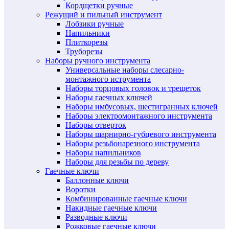
Кордщетки ручные
Режущий и пильный инструмент
Лобзики ручные
Напильники
Плиткорезы
Труборезы
Наборы ручного инструмента
Универсальные наборы слесарно-
монтажного иструмента
Наборы торцовых головок и трещеток
Наборы гаечных ключей
Наборы имбусовых, шестигранных ключей
Наборы электромонтажного инструмента
Наборы отверток
Наборы шарнирно-губцевого инструмента
Наборы резьбонарезного инструмента
Наборы напильников
Наборы для резьбы по дереву
Гаечные ключи
Баллонные ключи
Воротки
Комбинированные гаечные ключи
Накидные гаечные ключи
Разводные ключи
Рожковые гаечные ключи