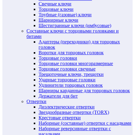
Свечные ключи
Торцовые ключи
Трубные (газовые) ключи
Шарнирные ключи
Шестигранные ключи (имбусовые)
Составные ключи с торцовыми головками и
битами
Адаптеры (переходники) для торцовых
головок
Воротки для торцовых головок
Торцовые головки
Торцовые головки многоразмерные
Торцовые головки свечные
Трещоточные ключи, трещотки
Ударные торцовые головки
Удлинители торцовых головок
Шарниры карданные для торцовых головок
Держатели для бит
Отвертки
Диэлектрические отвертки
Звездообразные отвертки (TORX)
Крестовые отвертки
Наборные (составные) отвертки с насадками
Наборные реверсивные отвертки с
насадками