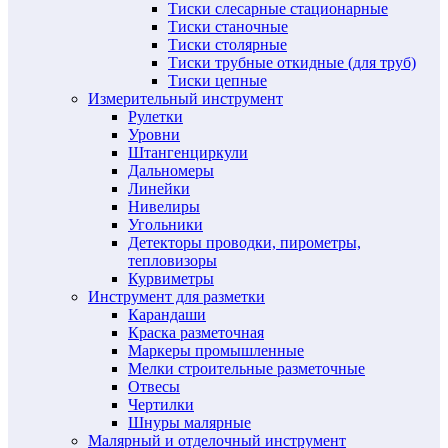
Тиски слесарные стационарные
Тиски станочные
Тиски столярные
Тиски трубные откидные (для труб)
Тиски цепные
Измерительный инструмент
Рулетки
Уровни
Штангенциркули
Дальномеры
Линейки
Нивелиры
Угольники
Детекторы проводки, пирометры,
тепловизоры
Курвиметры
Инструмент для разметки
Карандаши
Краска разметочная
Маркеры промышленные
Мелки строительные разметочные
Отвесы
Чертилки
Шнуры малярные
Малярный и отделочный инструмент