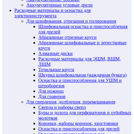
Аккумуляторные угловые дрели
Расходные материалы и оснастка для
электроинструмента
Для шлифования, отрезания и полирования
Шлифовальная оснастка и приспособления
для дрелей
Абразивные отрезные круги
Абразивные шлифовальные и лепестковые
круги
Алмазные диски
Расходные материалы для ЭШМ, ВШМ,
ЛШМ
Точильные круги
Шкурка шлифовальная (наждачная бумага)
Оснастка и приспособления для УШМ и
штроборезов
Для ножниц
Для граверов
Для сверления, долбления, перемешивания
Сверла и наборы сверл
Буры и долота для перфораторов и отбойных
молотков
Коронки, наборы коронок, хвостовики
Оснастка и приспособления для дрелей