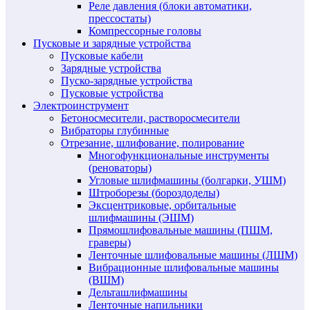
Реле давления (блоки автоматики,
прессостаты)
Компрессорные головы
Пусковые и зарядные устройства
Пусковые кабели
Зарядные устройства
Пуско-зарядные устройства
Пусковые устройства
Электроинструмент
Бетоносмесители, растворосмесители
Вибраторы глубинные
Отрезание, шлифование, полирование
Многофункциональные инструменты
(реноваторы)
Угловые шлифмашины (болгарки, УШМ)
Штроборезы (бороздоделы)
Эксцентриковые, орбитальные
шлифмашины (ЭШМ)
Прямошлифовальные машины (ПШМ,
граверы)
Ленточные шлифовальные машины (ЛШМ)
Вибрационные шлифовальные машины
(ВШМ)
Дельташлифмашины
Ленточные напильники