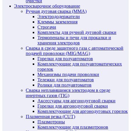
очистки
Электросварочное оборудование
Ручная дуговая сварка (MMA)
Электрододержатели
Клеммы заземления
Строгачи
Комплекты для ручной дуговой сварки
Термопеналы и печи для прокалки и
хранения электродов
Сварка в среде защитного газа с автоматической
подачей проволоки (MIG/MAG)
Горелки для полуавтоматов
Комплектующие для полуавтоматических
горелок
Механизмы подачи проволоки
Тележки для полуавтоматов
Ролики для полуавтоматов
Сварка неплавящимся электродом в среде
инертных газов (TIG)
Аксессуары для аргонодуговой сварки
Горелки для аргонодуговой сварки
Комплектующие для аргонодуговых горелок
Плазменная резка (CUT)
Плазмотроны
Комплектующие для плазмотронов