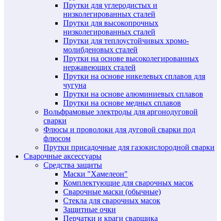
Прутки для углеродистых и
низколегированных сталей
Прутки для высокопрочных
низколегированных сталей
Прутки для теплоустойчивых хромо-
молибденовых сталей
Прутки на основе высоколегированных
нержавеющих сталей
Прутки на основе никелевых сплавов для
чугуна
Прутки на основе алюминиевых сплавов
Прутки на основе медных сплавов
Вольфрамовые электроды для аргонодуговой
сварки
Флюсы и проволоки для дуговой сварки под
флюсом
Прутки присадочные для газокислородной сварки
Сварочные аксессуары
Средства защиты
Маски "Хамелеон"
Комплектующие для сварочных масок
Сварочные маски (обычные)
Стекла для сварочных масок
Защитные очки
Перчатки и краги сварщика