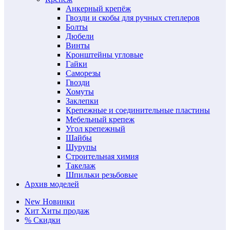
Анкерный крепёж
Гвозди и скобы для ручных степлеров
Болты
Дюбели
Винты
Кронштейны угловые
Гайки
Саморезы
Гвозди
Хомуты
Заклепки
Крепежные и соединительные пластины
Мебельный крепеж
Угол крепежный
Шайбы
Шурупы
Строительная химия
Такелаж
Шпильки резьбовые
Архив моделей
New
Новинки
Хит
Хиты продаж
%
Скидки