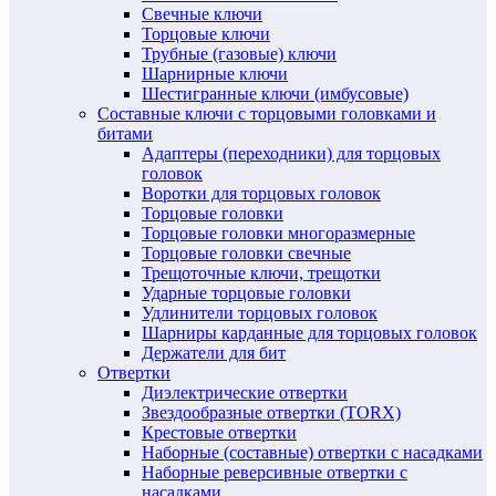
Свечные ключи
Торцовые ключи
Трубные (газовые) ключи
Шарнирные ключи
Шестигранные ключи (имбусовые)
Составные ключи с торцовыми головками и
битами
Адаптеры (переходники) для торцовых
головок
Воротки для торцовых головок
Торцовые головки
Торцовые головки многоразмерные
Торцовые головки свечные
Трещоточные ключи, трещотки
Ударные торцовые головки
Удлинители торцовых головок
Шарниры карданные для торцовых головок
Держатели для бит
Отвертки
Диэлектрические отвертки
Звездообразные отвертки (TORX)
Крестовые отвертки
Наборные (составные) отвертки с насадками
Наборные реверсивные отвертки с
насадками