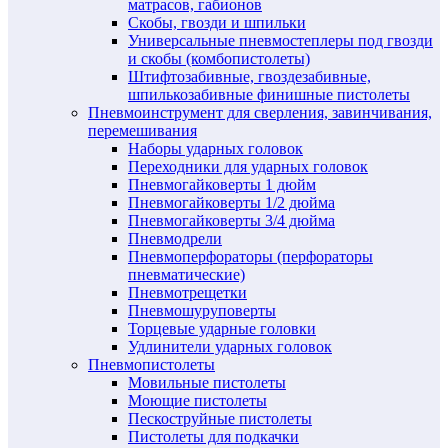
матрасов, габионов
Скобы, гвозди и шпильки
Универсальные пневмостеплеры под гвозди
и скобы (комбопистолеты)
Штифтозабивные, гвоздезабивные,
шпилькозабивные финишные пистолеты
Пневмоинструмент для сверления, завинчивания,
перемешивания
Наборы ударных головок
Переходники для ударных головок
Пневмогайковерты 1 дюйм
Пневмогайковерты 1/2 дюйма
Пневмогайковерты 3/4 дюйма
Пневмодрели
Пневмоперфораторы (перфораторы
пневматические)
Пневмотрещетки
Пневмошуруповерты
Торцевые ударные головки
Удлинители ударных головок
Пневмопистолеты
Мовильные пистолеты
Моющие пистолеты
Пескоструйные пистолеты
Пистолеты для подкачки