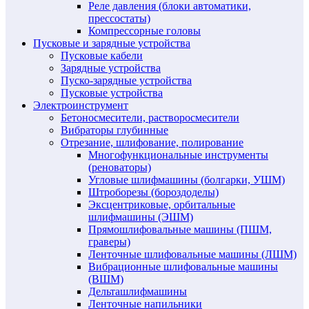
Реле давления (блоки автоматики,
прессостаты)
Компрессорные головы
Пусковые и зарядные устройства
Пусковые кабели
Зарядные устройства
Пуско-зарядные устройства
Пусковые устройства
Электроинструмент
Бетоносмесители, растворосмесители
Вибраторы глубинные
Отрезание, шлифование, полирование
Многофункциональные инструменты
(реноваторы)
Угловые шлифмашины (болгарки, УШМ)
Штроборезы (бороздоделы)
Эксцентриковые, орбитальные
шлифмашины (ЭШМ)
Прямошлифовальные машины (ПШМ,
граверы)
Ленточные шлифовальные машины (ЛШМ)
Вибрационные шлифовальные машины
(ВШМ)
Дельташлифмашины
Ленточные напильники