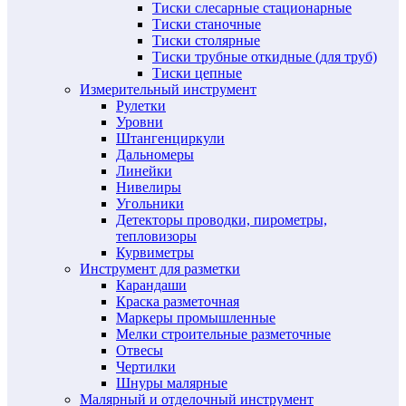
Тиски слесарные стационарные
Тиски станочные
Тиски столярные
Тиски трубные откидные (для труб)
Тиски цепные
Измерительный инструмент
Рулетки
Уровни
Штангенциркули
Дальномеры
Линейки
Нивелиры
Угольники
Детекторы проводки, пирометры,
тепловизоры
Курвиметры
Инструмент для разметки
Карандаши
Краска разметочная
Маркеры промышленные
Мелки строительные разметочные
Отвесы
Чертилки
Шнуры малярные
Малярный и отделочный инструмент