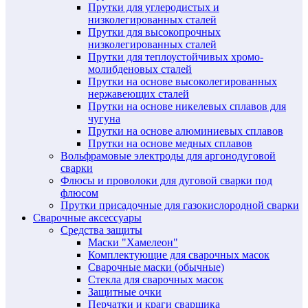
Прутки для углеродистых и
низколегированных сталей
Прутки для высокопрочных
низколегированных сталей
Прутки для теплоустойчивых хромо-
молибденовых сталей
Прутки на основе высоколегированных
нержавеющих сталей
Прутки на основе никелевых сплавов для
чугуна
Прутки на основе алюминиевых сплавов
Прутки на основе медных сплавов
Вольфрамовые электроды для аргонодуговой
сварки
Флюсы и проволоки для дуговой сварки под
флюсом
Прутки присадочные для газокислородной сварки
Сварочные аксессуары
Средства защиты
Маски "Хамелеон"
Комплектующие для сварочных масок
Сварочные маски (обычные)
Стекла для сварочных масок
Защитные очки
Перчатки и краги сварщика