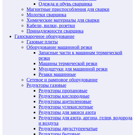
Одежда и обувь сварщика
Магнитные приспособления для сварки
Молотки сварщика
Химические материалы для сварки
Кабели, вилки, розетки
Принадлежности сварщика
Газосварочное оборудование
Газовые плиты
Оборудование машинной резки
Запасные части к машинам термической
резки
Машины термической резки
Мундштуки для машинной резки
Резаки машинные
Сетевое и рамповое оборудование
Редукторы газовые
Редукторы пропановые
Редукторы кислородные
Редукторы ацетиленовые
Редукторы углекислотные
Редукторы для закиси азота
Редукторы для азота, аргона, гелия, водорода
и воздуха
Редукторы двухступенчатые
Редукторы бытовые