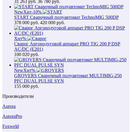
31 263
руб.
36 780 руб.
New
Хит
-10%
START Сварочный полуавтомат TechnoMIG 500DP
378 000
руб.
420 000 руб.
Хит
%
Сварог Аргонодуговой аппарат PRO TIG 200 P DSP
AC/DC (E201)
100 020
руб.
New
Хит
%
GROVERS Сварочный полуавтомат MULTIMIG-250
PFC DUAL PULSE SYN
155 000
руб.
Производители
Aurora
AuroraPro
Foxweld