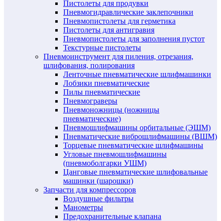
Пистолеты для продувки
Пневмогидравлические заклепочники
Пневмопистолеты для герметика
Пистолеты для антигравия
Пневмопистолеты для заполнения пустот
Текстурные пистолеты
Пневмоинструмент для пиления, отрезания,
шлифования, полирования
Ленточные пневматические шлифмашинки
Лобзики пневматические
Пилы пневматические
Пневмограверы
Пневмоножницы (ножницы
пневматические)
Пневмошлифмашины орбитальные (ЭШМ)
Пневматические виброшлифмашины (ВШМ)
Торцевые пневматические шлифмашины
Угловые пневмошлифмашины
(пневмоболгарки УШМ)
Цанговые пневматические шлифовальные
машинки (шарошки)
Запчасти для компрессоров
Воздушные фильтры
Манометры
Предохранительные клапана