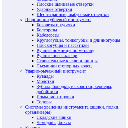
Плоские шлицевые отвертки
Ударные отвертки
Шестигранные, имбусовые отвертки
Шарнирно-губцевый инструмент
Бокорезы и кусачки
Болторезы
Кабелерезы
Круглогубцы, тонкогубцы и длинногубцы
Плоскогубцы и пассатижи
Ручные ножницы по металлу
Ручные пресс-клещи
Строительные клещи и щипцы
Съемники стопорных колец
Ударно-рычажный инструмент
Кувалды
Молотки
Зубила, бородки, выколотки, кернеры,
добойники
Ломы, монтировки
Топоры
Системы хранения инструмента (ящики, полки,
органайзеры)
Складские ящики
Чемоданы, боксы
Крепеж