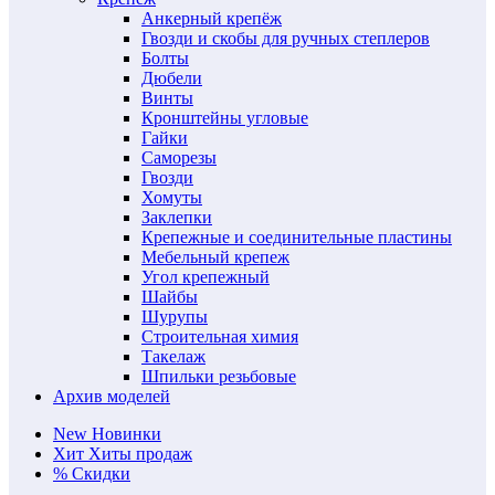
Анкерный крепёж
Гвозди и скобы для ручных степлеров
Болты
Дюбели
Винты
Кронштейны угловые
Гайки
Саморезы
Гвозди
Хомуты
Заклепки
Крепежные и соединительные пластины
Мебельный крепеж
Угол крепежный
Шайбы
Шурупы
Строительная химия
Такелаж
Шпильки резьбовые
Архив моделей
New
Новинки
Хит
Хиты продаж
%
Скидки