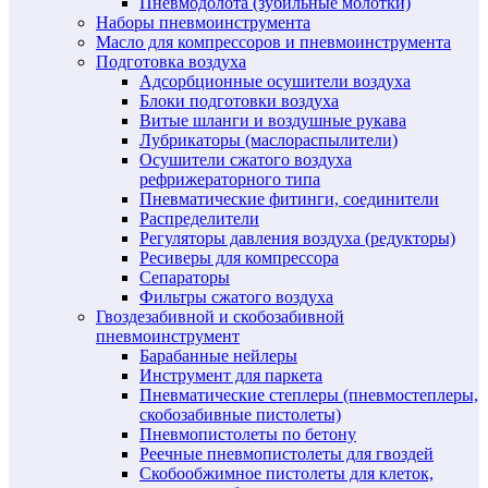
Пневмодолота (зубильные молотки)
Наборы пневмоинструмента
Масло для компрессоров и пневмоинструмента
Подготовка воздуха
Адсорбционные осушители воздуха
Блоки подготовки воздуха
Витые шланги и воздушные рукава
Лубрикаторы (маслораспылители)
Осушители сжатого воздуха
рефрижераторного типа
Пневматические фитинги, соединители
Распределители
Регуляторы давления воздуха (редукторы)
Ресиверы для компрессора
Сепараторы
Фильтры сжатого воздуха
Гвоздезабивной и скобозабивной
пневмоинструмент
Барабанные нейлеры
Инструмент для паркета
Пневматические степлеры (пневмостеплеры,
скобозабивные пистолеты)
Пневмопистолеты по бетону
Реечные пневмопистолеты для гвоздей
Скобообжимное пистолеты для клеток,