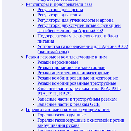
Регуляторы и подогреватели газа
Регуляторы для аргона
Регуляторы для гелия
Регуляторы для углекислоты и аргона
Регуляторы двухступенчатые c функцией
газосбережения для Аргона/СО2
Подогреватели углекислого газа и блоки
питания
Устройства газосбережения для Аргона /СО2
(экономайзеры)
Резаки газовые и комплектующие к ним
Резаки керосиновые
Резаки пропановые инжекторные
Резаки ацетиленовые инжекторные
Резаки комбинированные инжекторные
Резаки комбинированные трехтрубные
Запасные части к резакам типа Р2А, Р3П,
Р1А, Р1П, RB-22
Запасные части к трехтрубным резакам
Запасные части к резакам GCE
Горелки газовые и комплектующие к ним
Горелки газовоздушные
Горелки газовоздушные с системой против
закручивания рукава
Горелки газокислородные пропановые