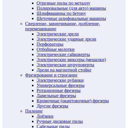
Отрезные пилы по металлу
Полировальные (для авто) машины
Шлифмашины по бетону
Щеточные шлифовальные машины
Сверление, завинчивание, долбление,
перемешивание
Электрические дрели
Электрические ударные дрели
Перфораторы
Отбойные молотки
Электрические гайковерты
Электрические миксеры (мешалки)
Электрические шуруповерты
Дрели на магнитной стойке
Фрезерование и строгание
Электрические рубанки
Универсальные фрезеры
Ротационные фрезеры
Ламельные фрезеры
Кромочные (окантовочные) фрезеры
Другие фрезеры
Пиление
Лобзики
Ручные дисковые пилы
Сабельные пилы