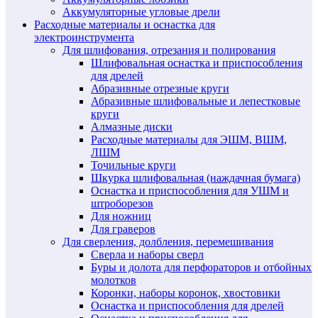
Аккумуляторные угловые дрели
Расходные материалы и оснастка для
электроинструмента
Для шлифования, отрезания и полирования
Шлифовальная оснастка и приспособления
для дрелей
Абразивные отрезные круги
Абразивные шлифовальные и лепестковые
круги
Алмазные диски
Расходные материалы для ЭШМ, ВШМ,
ЛШМ
Точильные круги
Шкурка шлифовальная (наждачная бумага)
Оснастка и приспособления для УШМ и
штроборезов
Для ножниц
Для граверов
Для сверления, долбления, перемешивания
Сверла и наборы сверл
Буры и долота для перфораторов и отбойных
молотков
Коронки, наборы коронок, хвостовики
Оснастка и приспособления для дрелей