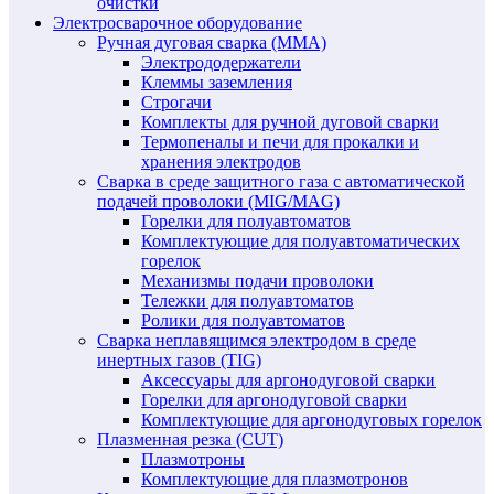
очистки
Электросварочное оборудование
Ручная дуговая сварка (MMA)
Электрододержатели
Клеммы заземления
Строгачи
Комплекты для ручной дуговой сварки
Термопеналы и печи для прокалки и
хранения электродов
Сварка в среде защитного газа с автоматической
подачей проволоки (MIG/MAG)
Горелки для полуавтоматов
Комплектующие для полуавтоматических
горелок
Механизмы подачи проволоки
Тележки для полуавтоматов
Ролики для полуавтоматов
Сварка неплавящимся электродом в среде
инертных газов (TIG)
Аксессуары для аргонодуговой сварки
Горелки для аргонодуговой сварки
Комплектующие для аргонодуговых горелок
Плазменная резка (CUT)
Плазмотроны
Комплектующие для плазмотронов