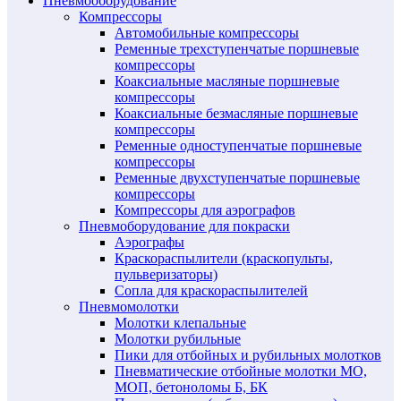
Пневмооборудование
Компрессоры
Автомобильные компрессоры
Ременные трехступенчатые поршневые
компрессоры
Коаксиальные масляные поршневые
компрессоры
Коаксиальные безмасляные поршневые
компрессоры
Ременные одноступенчатые поршневые
компрессоры
Ременные двухступенчатые поршневые
компрессоры
Компрессоры для аэрографов
Пневмоборудование для покраски
Аэрографы
Краскораспылители (краскопульты,
пульверизаторы)
Сопла для краскораспылителей
Пневмомолотки
Молотки клепальные
Молотки рубильные
Пики для отбойных и рубильных молотков
Пневматические отбойные молотки МО,
МОП, бетоноломы Б, БК