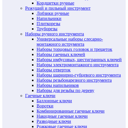
Кордщетки ручные
Режущий и пильный инструмент
Лобзики ручные
Напильники
Плиткорезы
Труборезы
Наборы ручного инструмента
Универсальные наборы слесарно-
монтажного иструмента
Наборы торцовых головок и трещеток
Наборы гаечных ключей
Наборы имбусовых, шестигранных ключей
Наборы электромонтажного инструмента
Наборы отверток
Наборы шарнирно-губцевого инструмента
Наборы резьбонарезного инструмента
Наборы напильников
Наборы для резьбы по дереву
Гаечные ключи
Баллонные ключи
Воротки
Комбинированные гаечные ключи
Накидные гаечные ключи
Разводные ключи
Рожковые гаечные ключи