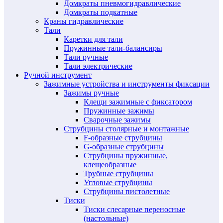
Домкраты пневмогидравлические
Домкраты подкатные
Краны гидравлические
Тали
Каретки для тали
Пружинные тали-балансиры
Тали ручные
Тали электрические
Ручной инструмент
Зажимные устройства и инструменты фиксации
Зажимы ручные
Клещи зажимные с фиксатором
Пружинные зажимы
Сварочные зажимы
Струбцины столярные и монтажные
F-образные струбцины
G-образные струбцины
Струбцины пружинные,
клещеобразные
Трубные струбцины
Угловые струбцины
Струбцины пистолетные
Тиски
Тиски слесарные переносные
(настольные)