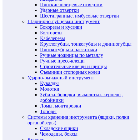
Плоские шлицевые отвертки
Ударные отвертки
Шестигранные, имбусовые отвертки
Шарнирно-губцевый инструмент
Бокорезы и кусачки
Болторезы
Кабелерезы
Круглогубцы, тонкогубцы и длинногубцы
Плоскогубцы и пассатижи
Ручные ножницы по металлу
Ручные пресс-клещи
Строительные клещи и щипцы
Съемники стопорных колец
Ударно-рычажный инструмент
Кувалды
Молотки
Зубила, бородки, выколотки, кернеры,
добойники
Ломы, монтировки
Топоры
Системы хранения инструмента (ящики, полки,
органайзеры)
Складские ящики
Чемоданы, боксы
Крепеж