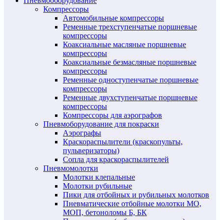
Пневмооборудование
Компрессоры
Автомобильные компрессоры
Ременные трехступенчатые поршневые
компрессоры
Коаксиальные масляные поршневые
компрессоры
Коаксиальные безмасляные поршневые
компрессоры
Ременные одноступенчатые поршневые
компрессоры
Ременные двухступенчатые поршневые
компрессоры
Компрессоры для аэрографов
Пневмоборудование для покраски
Аэрографы
Краскораспылители (краскопульты,
пульверизаторы)
Сопла для краскораспылителей
Пневмомолотки
Молотки клепальные
Молотки рубильные
Пики для отбойных и рубильных молотков
Пневматические отбойные молотки МО,
МОП, бетоноломы Б, БК