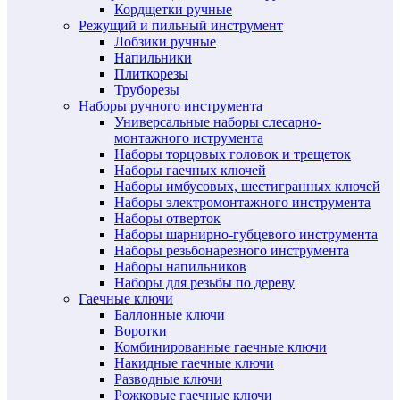
Кордщетки ручные
Режущий и пильный инструмент
Лобзики ручные
Напильники
Плиткорезы
Труборезы
Наборы ручного инструмента
Универсальные наборы слесарно-
монтажного иструмента
Наборы торцовых головок и трещеток
Наборы гаечных ключей
Наборы имбусовых, шестигранных ключей
Наборы электромонтажного инструмента
Наборы отверток
Наборы шарнирно-губцевого инструмента
Наборы резьбонарезного инструмента
Наборы напильников
Наборы для резьбы по дереву
Гаечные ключи
Баллонные ключи
Воротки
Комбинированные гаечные ключи
Накидные гаечные ключи
Разводные ключи
Рожковые гаечные ключи