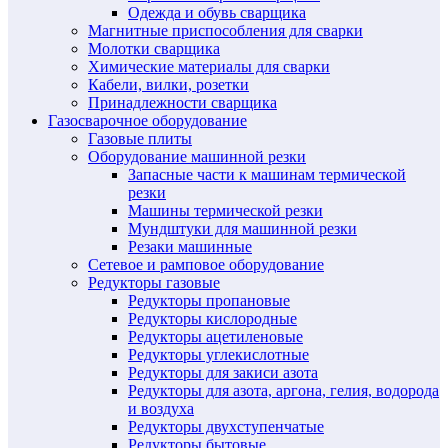
Одежда и обувь сварщика
Магнитные приспособления для сварки
Молотки сварщика
Химические материалы для сварки
Кабели, вилки, розетки
Принадлежности сварщика
Газосварочное оборудование
Газовые плиты
Оборудование машинной резки
Запасные части к машинам термической
резки
Машины термической резки
Мундштуки для машинной резки
Резаки машинные
Сетевое и рамповое оборудование
Редукторы газовые
Редукторы пропановые
Редукторы кислородные
Редукторы ацетиленовые
Редукторы углекислотные
Редукторы для закиси азота
Редукторы для азота, аргона, гелия, водорода
и воздуха
Редукторы двухступенчатые
Редукторы бытовые