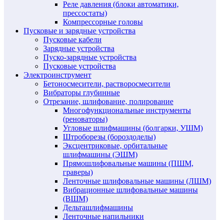
Реле давления (блоки автоматики,
прессостаты)
Компрессорные головы
Пусковые и зарядные устройства
Пусковые кабели
Зарядные устройства
Пуско-зарядные устройства
Пусковые устройства
Электроинструмент
Бетоносмесители, растворосмесители
Вибраторы глубинные
Отрезание, шлифование, полирование
Многофункциональные инструменты
(реноваторы)
Угловые шлифмашины (болгарки, УШМ)
Штроборезы (бороздоделы)
Эксцентриковые, орбитальные
шлифмашины (ЭШМ)
Прямошлифовальные машины (ПШМ,
граверы)
Ленточные шлифовальные машины (ЛШМ)
Вибрационные шлифовальные машины
(ВШМ)
Дельташлифмашины
Ленточные напильники