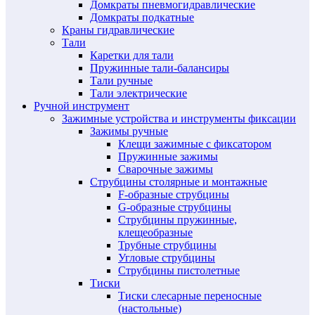
Домкраты пневмогидравлические
Домкраты подкатные
Краны гидравлические
Тали
Каретки для тали
Пружинные тали-балансиры
Тали ручные
Тали электрические
Ручной инструмент
Зажимные устройства и инструменты фиксации
Зажимы ручные
Клещи зажимные с фиксатором
Пружинные зажимы
Сварочные зажимы
Струбцины столярные и монтажные
F-образные струбцины
G-образные струбцины
Струбцины пружинные,
клещеобразные
Трубные струбцины
Угловые струбцины
Струбцины пистолетные
Тиски
Тиски слесарные переносные
(настольные)