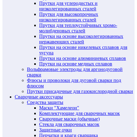
Прутки для углеродистых и
низколегированных сталей
Прутки для высокопрочных
низколегированных сталей
Прутки для теплоустойчивых хромо-
молибденовых сталей
Прутки на основе высоколегированных
нержавеющих сталей
Прутки на основе никелевых сплавов для
чугуна
Прутки на основе алюминиевых сплавов
Прутки на основе медных сплавов
Вольфрамовые электроды для аргонодуговой
сварки
Флюсы и проволоки для дуговой сварки под
флюсом
Прутки присадочные для газокислородной сварки
Сварочные аксессуары
Средства защиты
Маски "Хамелеон"
Комплектующие для сварочных масок
Сварочные маски (обычные)
Стекла для сварочных масок
Защитные очки
Перчатки и краги сварщика