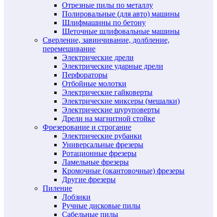
Отрезные пилы по металлу
Полировальные (для авто) машины
Шлифмашины по бетону
Щеточные шлифовальные машины
Сверление, завинчивание, долбление,
перемешивание
Электрические дрели
Электрические ударные дрели
Перфораторы
Отбойные молотки
Электрические гайковерты
Электрические миксеры (мешалки)
Электрические шуруповерты
Дрели на магнитной стойке
Фрезерование и строгание
Электрические рубанки
Универсальные фрезеры
Ротационные фрезеры
Ламельные фрезеры
Кромочные (окантовочные) фрезеры
Другие фрезеры
Пиление
Лобзики
Ручные дисковые пилы
Сабельные пилы