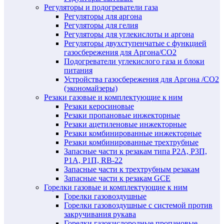
Регуляторы и подогреватели газа
Регуляторы для аргона
Регуляторы для гелия
Регуляторы для углекислоты и аргона
Регуляторы двухступенчатые c функцией
газосбережения для Аргона/СО2
Подогреватели углекислого газа и блоки
питания
Устройства газосбережения для Аргона /СО2
(экономайзеры)
Резаки газовые и комплектующие к ним
Резаки керосиновые
Резаки пропановые инжекторные
Резаки ацетиленовые инжекторные
Резаки комбинированные инжекторные
Резаки комбинированные трехтрубные
Запасные части к резакам типа Р2А, Р3П,
Р1А, Р1П, RB-22
Запасные части к трехтрубным резакам
Запасные части к резакам GCE
Горелки газовые и комплектующие к ним
Горелки газовоздушные
Горелки газовоздушные с системой против
закручивания рукава
Горелки газокислородные пропановые