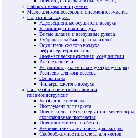
Пневмодолота (зубильные молотки)
Наборы пневмоинструмента
Масло для компрессоров и пневмоинструмента
Подготовка воздуха
Адсорбционные осушители воздуха
Блоки подготовки воздуха
Витые шланги и воздушные рукава
Лубрикаторы (маслораспылители)
Осушители сжатого воздуха
рефрижераторного типа
Пневматические фитинги, соединители
Распределители
Регуляторы давления воздуха (редукторы)
Ресиверы для компрессора
Сепараторы
Фильтры сжатого воздуха
Гвоздезабивной и скобозабивной
пневмоинструмент
Барабанные нейлеры
Инструмент для паркета
Пневматические степлеры (пневмостеплеры,
скобозабивные пистолеты)
Пневмопистолеты по бетону
Реечные пневмопистолеты для гвоздей
Скобообжимное пистолеты для клеток,