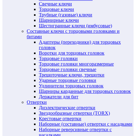
Свечные ключи
Торцовые ключи
Трубные (газовые) ключи
Шарнирные ключи
Шестигранные ключи (имбусовые)
Составные ключи с торцовыми головками и
битами
Адаптеры (переходники) для торцовых
головок
Воротки для торцовых головок
Торцовые головки
Торцовые головки многоразмерные
Торцовые головки свечные
Трещоточные ключи, трещотки
Ударные торцовые головки
Удлинители торцовых головок
Шарниры карданные для торцовых головок
Держатели для бит
Отвертки
Диэлектрические отвертки
Звездообразные отвертки (TORX)
Крестовые отвертки
Наборные (составные) отвертки с насадками
Наборные реверсивные отвертки с
насадками