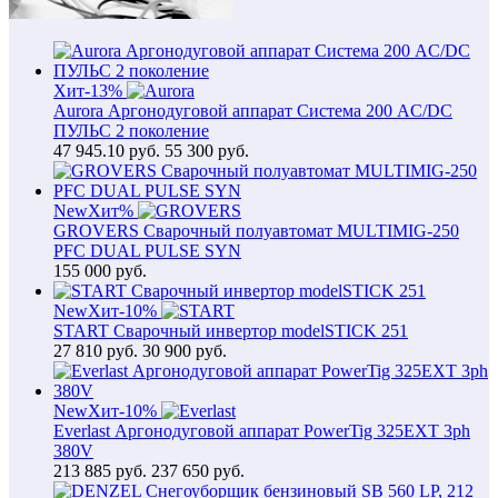
Хит
-13%
Aurora Аргонодуговой аппарат Система 200 AC/DC
ПУЛЬС 2 поколение
47 945.10
руб.
55 300 руб.
New
Хит
%
GROVERS Сварочный полуавтомат MULTIMIG-250
PFC DUAL PULSE SYN
155 000
руб.
New
Хит
-10%
START Сварочный инвертор modelSTICK 251
27 810
руб.
30 900 руб.
New
Хит
-10%
Everlast Аргонодуговой аппарат PowerTig 325EXT 3ph
380V
213 885
руб.
237 650 руб.