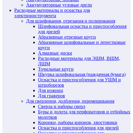
Аккумуляторные угловые дрели
Расходные материалы и оснастка для
электроинструмента
Для шлифования, отрезания и полирования
Шлифовальная оснастка и приспособления
для дрелей
Абразивные отрезные круги
Абразивные шлифовальные и лепестковые
круги
Алмазные диски
Расходные материалы для ЭШМ, ВШМ,
ЛШМ
Точильные круги
Шкурка шлифовальная (наждачная бумага)
Оснастка и приспособления для УШМ и
штроборезов
Для ножниц
Для граверов
Для сверления, долбления, перемешивания
Сверла и наборы сверл
Буры и долота для перфораторов и отбойных
молотков
Коронки, наборы коронок, хвостовики
Оснастка и приспособления для дрелей