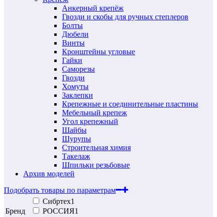
Анкерный крепёж
Гвозди и скобы для ручных степлеров
Болты
Дюбели
Винты
Кронштейны угловые
Гайки
Саморезы
Гвозди
Хомуты
Заклепки
Крепежные и соединительные пластины
Мебельный крепеж
Угол крепежный
Шайбы
Шурупы
Строительная химия
Такелаж
Шпильки резьбовые
Архив моделей
Подобрать товары по параметрам
Сибртех
1
Бренд
РОССИЯ
1