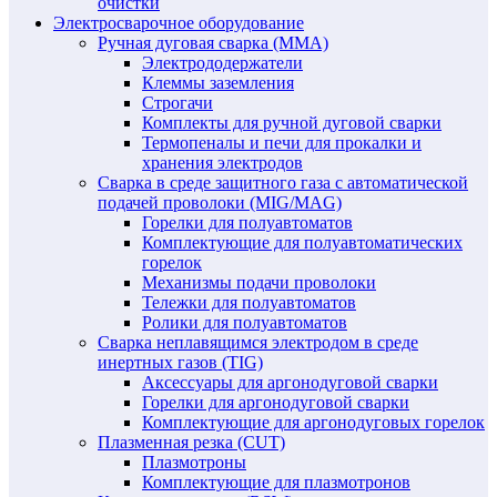
очистки
Электросварочное оборудование
Ручная дуговая сварка (MMA)
Электрододержатели
Клеммы заземления
Строгачи
Комплекты для ручной дуговой сварки
Термопеналы и печи для прокалки и
хранения электродов
Сварка в среде защитного газа с автоматической
подачей проволоки (MIG/MAG)
Горелки для полуавтоматов
Комплектующие для полуавтоматических
горелок
Механизмы подачи проволоки
Тележки для полуавтоматов
Ролики для полуавтоматов
Сварка неплавящимся электродом в среде
инертных газов (TIG)
Аксессуары для аргонодуговой сварки
Горелки для аргонодуговой сварки
Комплектующие для аргонодуговых горелок
Плазменная резка (CUT)
Плазмотроны
Комплектующие для плазмотронов