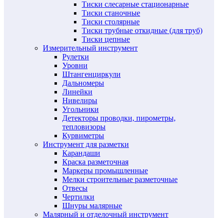
Тиски слесарные стационарные
Тиски станочные
Тиски столярные
Тиски трубные откидные (для труб)
Тиски цепные
Измерительный инструмент
Рулетки
Уровни
Штангенциркули
Дальномеры
Линейки
Нивелиры
Угольники
Детекторы проводки, пирометры,
тепловизоры
Курвиметры
Инструмент для разметки
Карандаши
Краска разметочная
Маркеры промышленные
Мелки строительные разметочные
Отвесы
Чертилки
Шнуры малярные
Малярный и отделочный инструмент