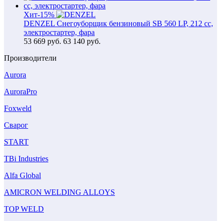
Хит
-15%
DENZEL Снегоуборщик бензиновый SB 560 LP, 212 cc,
электростартер, фара
53 669
руб.
63 140 руб.
Производители
Aurora
AuroraPro
Foxweld
Сварог
START
TBi Industries
Alfa Global
AMICRON WELDING ALLOYS
TOP WELD