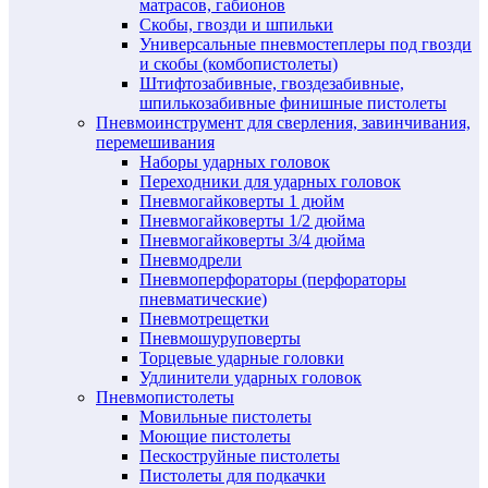
матрасов, габионов
Скобы, гвозди и шпильки
Универсальные пневмостеплеры под гвозди
и скобы (комбопистолеты)
Штифтозабивные, гвоздезабивные,
шпилькозабивные финишные пистолеты
Пневмоинструмент для сверления, завинчивания,
перемешивания
Наборы ударных головок
Переходники для ударных головок
Пневмогайковерты 1 дюйм
Пневмогайковерты 1/2 дюйма
Пневмогайковерты 3/4 дюйма
Пневмодрели
Пневмоперфораторы (перфораторы
пневматические)
Пневмотрещетки
Пневмошуруповерты
Торцевые ударные головки
Удлинители ударных головок
Пневмопистолеты
Мовильные пистолеты
Моющие пистолеты
Пескоструйные пистолеты
Пистолеты для подкачки