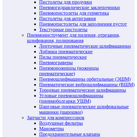
Пистолеты для продувки
Пневмогидравлические заклепочники
Пневмопистолеты для герметика
Пистолеты для антигравия
Пневмопистолеты для заполнения пустот
Текстурные пистолеты
Пневмоинструмент для пиления, отрезания,
шлифования, полирования
Ленточные пневматические шлифмашинки
Лобзики пневматические
Пилы пневматические
Пневмограверы
Пневмоножницы (ножницы
пневматические)
Пневмошлифмашины орбитальные (ЭШМ)
Пневматические виброшлифмашины (ВШМ)
Торцевые пневматические шлифмашины
Угловые пневмошлифмашины
(пневмоболгарки УШМ)
Цанговые пневматические шлифовальные
машинки (шарошки)
Запчасти для компрессоров
Воздушные фильтры
Манометры
Предохранительные клапана