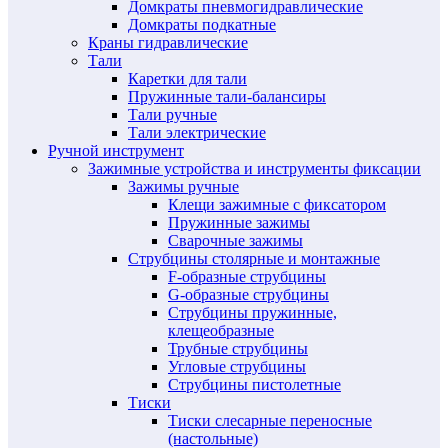
Домкраты пневмогидравлические
Домкраты подкатные
Краны гидравлические
Тали
Каретки для тали
Пружинные тали-балансиры
Тали ручные
Тали электрические
Ручной инструмент
Зажимные устройства и инструменты фиксации
Зажимы ручные
Клещи зажимные с фиксатором
Пружинные зажимы
Сварочные зажимы
Струбцины столярные и монтажные
F-образные струбцины
G-образные струбцины
Струбцины пружинные,
клещеобразные
Трубные струбцины
Угловые струбцины
Струбцины пистолетные
Тиски
Тиски слесарные переносные
(настольные)