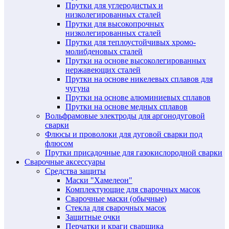
Прутки для углеродистых и
низколегированных сталей
Прутки для высокопрочных
низколегированных сталей
Прутки для теплоустойчивых хромо-
молибденовых сталей
Прутки на основе высоколегированных
нержавеющих сталей
Прутки на основе никелевых сплавов для
чугуна
Прутки на основе алюминиевых сплавов
Прутки на основе медных сплавов
Вольфрамовые электроды для аргонодуговой
сварки
Флюсы и проволоки для дуговой сварки под
флюсом
Прутки присадочные для газокислородной сварки
Сварочные аксессуары
Средства защиты
Маски "Хамелеон"
Комплектующие для сварочных масок
Сварочные маски (обычные)
Стекла для сварочных масок
Защитные очки
Перчатки и краги сварщика