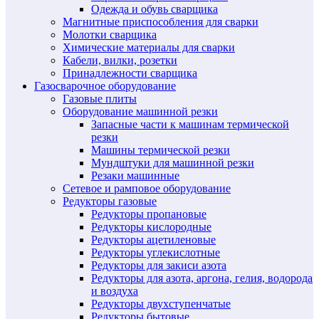
Одежда и обувь сварщика
Магнитные приспособления для сварки
Молотки сварщика
Химические материалы для сварки
Кабели, вилки, розетки
Принадлежности сварщика
Газосварочное оборудование
Газовые плиты
Оборудование машинной резки
Запасные части к машинам термической
резки
Машины термической резки
Мундштуки для машинной резки
Резаки машинные
Сетевое и рамповое оборудование
Редукторы газовые
Редукторы пропановые
Редукторы кислородные
Редукторы ацетиленовые
Редукторы углекислотные
Редукторы для закиси азота
Редукторы для азота, аргона, гелия, водорода
и воздуха
Редукторы двухступенчатые
Редукторы бытовые