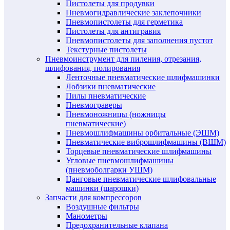
Пистолеты для продувки
Пневмогидравлические заклепочники
Пневмопистолеты для герметика
Пистолеты для антигравия
Пневмопистолеты для заполнения пустот
Текстурные пистолеты
Пневмоинструмент для пиления, отрезания,
шлифования, полирования
Ленточные пневматические шлифмашинки
Лобзики пневматические
Пилы пневматические
Пневмограверы
Пневмоножницы (ножницы
пневматические)
Пневмошлифмашины орбитальные (ЭШМ)
Пневматические виброшлифмашины (ВШМ)
Торцевые пневматические шлифмашины
Угловые пневмошлифмашины
(пневмоболгарки УШМ)
Цанговые пневматические шлифовальные
машинки (шарошки)
Запчасти для компрессоров
Воздушные фильтры
Манометры
Предохранительные клапана