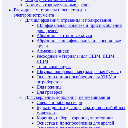
Аккумуляторные угловые дрели
Расходные материалы и оснастка для
электроинструмента
Для шлифования, отрезания и полирования
Шлифовальная оснастка и приспособления
для дрелей
Абразивные отрезные круги
Абразивные шлифовальные и лепестковые
круги
Алмазные диски
Расходные материалы для ЭШМ, ВШМ,
ЛШМ
Точильные круги
Шкурка шлифовальная (наждачная бумага)
Оснастка и приспособления для УШМ и
штроборезов
Для ножниц
Для граверов
Для сверления, долбления, перемешивания
Сверла и наборы сверл
Буры и долота для перфораторов и отбойных
молотков
Коронки, наборы коронок, хвостовики
Оснастка и приспособления для дрелей