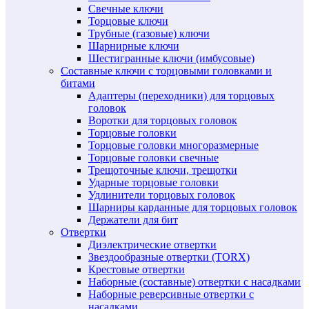
Свечные ключи
Торцовые ключи
Трубные (газовые) ключи
Шарнирные ключи
Шестигранные ключи (имбусовые)
Составные ключи с торцовыми головками и
битами
Адаптеры (переходники) для торцовых
головок
Воротки для торцовых головок
Торцовые головки
Торцовые головки многоразмерные
Торцовые головки свечные
Трещоточные ключи, трещотки
Ударные торцовые головки
Удлинители торцовых головок
Шарниры карданные для торцовых головок
Держатели для бит
Отвертки
Диэлектрические отвертки
Звездообразные отвертки (TORX)
Крестовые отвертки
Наборные (составные) отвертки с насадками
Наборные реверсивные отвертки с
насадками