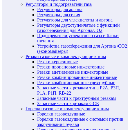
Регуляторы и подогреватели газа
Регуляторы для аргона
Регуляторы для гелия
Регуляторы для углекислоты и аргона
Регуляторы двухступенчатые c функцией
газосбережения для Аргона/СО2
Подогреватели углекислого газа и блоки
питания
Устройства газосбережения для Аргона /СО2
(экономайзеры)
Резаки газовые и комплектующие к ним
Резаки керосиновые
Резаки пропановые инжекторные
Резаки ацетиленовые инжекторные
Резаки комбинированные инжекторные
Резаки комбинированные трехтрубные
Запасные части к резакам типа Р2А, Р3П,
Р1А, Р1П, RB-22
Запасные части к трехтрубным резакам
Запасные части к резакам GCE
Горелки газовые и комплектующие к ним
Горелки газовоздушные
Горелки газовоздушные с системой против
закручивания рукава
Горелки газокислородные пропановые