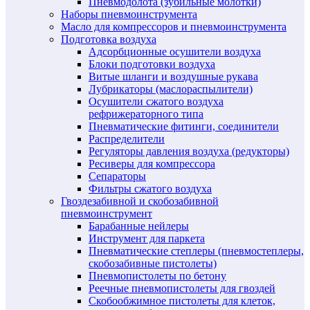
Пневмодолота (зубильные молотки)
Наборы пневмоинструмента
Масло для компрессоров и пневмоинструмента
Подготовка воздуха
Адсорбционные осушители воздуха
Блоки подготовки воздуха
Витые шланги и воздушные рукава
Лубрикаторы (маслораспылители)
Осушители сжатого воздуха
рефрижераторного типа
Пневматические фитинги, соединители
Распределители
Регуляторы давления воздуха (редукторы)
Ресиверы для компрессора
Сепараторы
Фильтры сжатого воздуха
Гвоздезабивной и скобозабивной
пневмоинструмент
Барабанные нейлеры
Инструмент для паркета
Пневматические степлеры (пневмостеплеры,
скобозабивные пистолеты)
Пневмопистолеты по бетону
Реечные пневмопистолеты для гвоздей
Скобообжимное пистолеты для клеток,