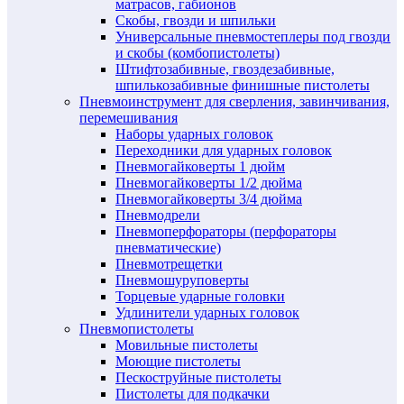
матрасов, габионов
Скобы, гвозди и шпильки
Универсальные пневмостеплеры под гвозди
и скобы (комбопистолеты)
Штифтозабивные, гвоздезабивные,
шпилькозабивные финишные пистолеты
Пневмоинструмент для сверления, завинчивания,
перемешивания
Наборы ударных головок
Переходники для ударных головок
Пневмогайковерты 1 дюйм
Пневмогайковерты 1/2 дюйма
Пневмогайковерты 3/4 дюйма
Пневмодрели
Пневмоперфораторы (перфораторы
пневматические)
Пневмотрещетки
Пневмошуруповерты
Торцевые ударные головки
Удлинители ударных головок
Пневмопистолеты
Мовильные пистолеты
Моющие пистолеты
Пескоструйные пистолеты
Пистолеты для подкачки