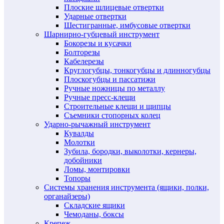
Плоские шлицевые отвертки
Ударные отвертки
Шестигранные, имбусовые отвертки
Шарнирно-губцевый инструмент
Бокорезы и кусачки
Болторезы
Кабелерезы
Круглогубцы, тонкогубцы и длинногубцы
Плоскогубцы и пассатижи
Ручные ножницы по металлу
Ручные пресс-клещи
Строительные клещи и щипцы
Съемники стопорных колец
Ударно-рычажный инструмент
Кувалды
Молотки
Зубила, бородки, выколотки, кернеры,
добойники
Ломы, монтировки
Топоры
Системы хранения инструмента (ящики, полки,
органайзеры)
Складские ящики
Чемоданы, боксы
Крепеж