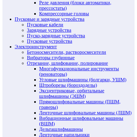
Реле давления (блоки автоматики,
прессостаты)
Компрессорные головы
Пусковые и зарядные устройства
Пусковые кабели
Зарядные устройства
Пуско-зарядные устройства
Пусковые устройства
Электроинструмент
Бетоносмесители, растворосмесители
Вибраторы глубинные
Отрезание, шлифование, полирование
Многофункциональные инструменты
(реноваторы)
Угловые шлифмашины (болгарки, УШМ)
Штроборезы (бороздоделы)
Эксцентриковые, орбитальные
шлифмашины (ЭШМ)
Прямошлифовальные машины (ПШМ,
граверы)
Ленточные шлифовальные машины (ЛШМ)
Вибрационные шлифовальные машины
(ВШМ)
Дельташлифмашины
Ленточные напильники