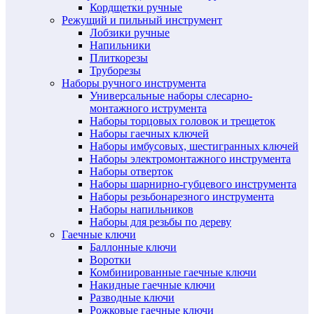
Кордщетки ручные
Режущий и пильный инструмент
Лобзики ручные
Напильники
Плиткорезы
Труборезы
Наборы ручного инструмента
Универсальные наборы слесарно-
монтажного иструмента
Наборы торцовых головок и трещеток
Наборы гаечных ключей
Наборы имбусовых, шестигранных ключей
Наборы электромонтажного инструмента
Наборы отверток
Наборы шарнирно-губцевого инструмента
Наборы резьбонарезного инструмента
Наборы напильников
Наборы для резьбы по дереву
Гаечные ключи
Баллонные ключи
Воротки
Комбинированные гаечные ключи
Накидные гаечные ключи
Разводные ключи
Рожковые гаечные ключи