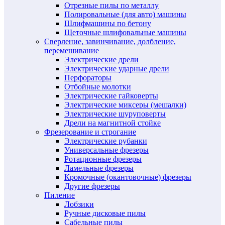
Отрезные пилы по металлу
Полировальные (для авто) машины
Шлифмашины по бетону
Щеточные шлифовальные машины
Сверление, завинчивание, долбление,
перемешивание
Электрические дрели
Электрические ударные дрели
Перфораторы
Отбойные молотки
Электрические гайковерты
Электрические миксеры (мешалки)
Электрические шуруповерты
Дрели на магнитной стойке
Фрезерование и строгание
Электрические рубанки
Универсальные фрезеры
Ротационные фрезеры
Ламельные фрезеры
Кромочные (окантовочные) фрезеры
Другие фрезеры
Пиление
Лобзики
Ручные дисковые пилы
Сабельные пилы