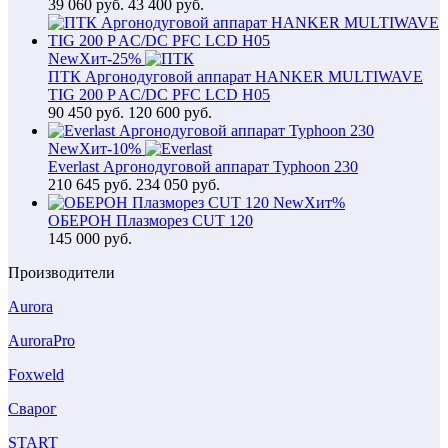
39 060
руб.
43 400 руб.
New
Хит
-25%
ПТК Аргонодуговой аппарат HANKER MULTIWAVE
TIG 200 P AC/DC PFC LCD H05
90 450
руб.
120 600 руб.
New
Хит
-10%
Everlast Аргонодуговой аппарат Typhoon 230
210 645
руб.
234 050 руб.
New
Хит
%
ОБЕРОН Плазморез CUT 120
145 000
руб.
Производители
Aurora
AuroraPro
Foxweld
Сварог
START