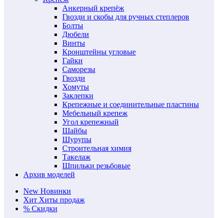
Анкерный крепёж
Гвозди и скобы для ручных степлеров
Болты
Дюбели
Винты
Кронштейны угловые
Гайки
Саморезы
Гвозди
Хомуты
Заклепки
Крепежные и соединительные пластины
Мебельный крепеж
Угол крепежный
Шайбы
Шурупы
Строительная химия
Такелаж
Шпильки резьбовые
Архив моделей
New
Новинки
Хит
Хиты продаж
%
Скидки