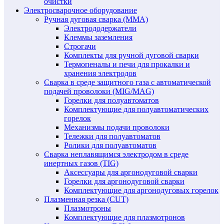
очистки
Электросварочное оборудование
Ручная дуговая сварка (MMA)
Электрододержатели
Клеммы заземления
Строгачи
Комплекты для ручной дуговой сварки
Термопеналы и печи для прокалки и
хранения электродов
Сварка в среде защитного газа с автоматической
подачей проволоки (MIG/MAG)
Горелки для полуавтоматов
Комплектующие для полуавтоматических
горелок
Механизмы подачи проволоки
Тележки для полуавтоматов
Ролики для полуавтоматов
Сварка неплавящимся электродом в среде
инертных газов (TIG)
Аксессуары для аргонодуговой сварки
Горелки для аргонодуговой сварки
Комплектующие для аргонодуговых горелок
Плазменная резка (CUT)
Плазмотроны
Комплектующие для плазмотронов