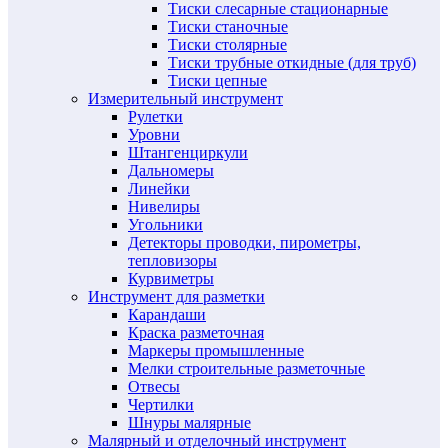
Тиски слесарные стационарные
Тиски станочные
Тиски столярные
Тиски трубные откидные (для труб)
Тиски цепные
Измерительный инструмент
Рулетки
Уровни
Штангенциркули
Дальномеры
Линейки
Нивелиры
Угольники
Детекторы проводки, пирометры,
тепловизоры
Курвиметры
Инструмент для разметки
Карандаши
Краска разметочная
Маркеры промышленные
Мелки строительные разметочные
Отвесы
Чертилки
Шнуры малярные
Малярный и отделочный инструмент