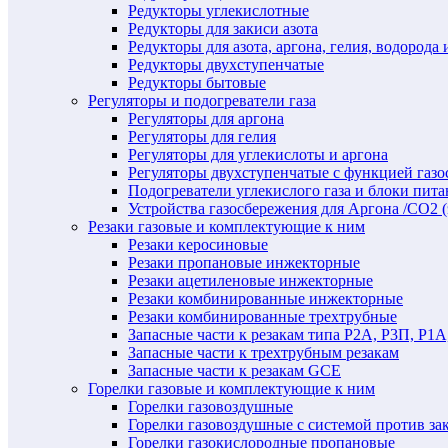
Редукторы углекислотные
Редукторы для закиси азота
Редукторы для азота, аргона, гелия, водорода 
Редукторы двухступенчатые
Редукторы бытовые
Регуляторы и подогреватели газа
Регуляторы для аргона
Регуляторы для гелия
Регуляторы для углекислоты и аргона
Регуляторы двухступенчатые c функцией газ
Подогреватели углекислого газа и блоки пита
Устройства газосбережения для Аргона /СО2 
Резаки газовые и комплектующие к ним
Резаки керосиновые
Резаки пропановые инжекторные
Резаки ацетиленовые инжекторные
Резаки комбинированные инжекторные
Резаки комбинированные трехтрубные
Запасные части к резакам типа Р2А, Р3П, Р1А
Запасные части к трехтрубным резакам
Запасные части к резакам GCE
Горелки газовые и комплектующие к ним
Горелки газовоздушные
Горелки газовоздушные с системой против за
Горелки газокислородные пропановые