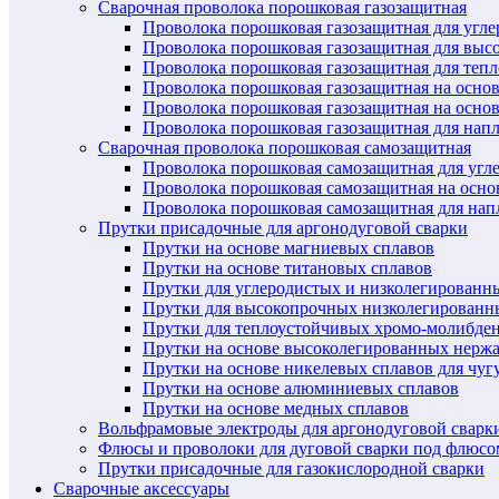
Сварочная проволока порошковая газозащитная
Проволока порошковая газозащитная для угл
Проволока порошковая газозащитная для выс
Проволока порошковая газозащитная для теп
Проволока порошковая газозащитная на осно
Проволока порошковая газозащитная на основ
Проволока порошковая газозащитная для нап
Сварочная проволока порошковая самозащитная
Проволока порошковая самозащитная для угл
Проволока порошковая самозащитная на осн
Проволока порошковая самозащитная для нап
Прутки присадочные для аргонодуговой сварки
Прутки на основе магниевых сплавов
Прутки на основе титановых сплавов
Прутки для углеродистых и низколегированн
Прутки для высокопрочных низколегированн
Прутки для теплоустойчивых хромо-молибде
Прутки на основе высоколегированных нерж
Прутки на основе никелевых сплавов для чуг
Прутки на основе алюминиевых сплавов
Прутки на основе медных сплавов
Вольфрамовые электроды для аргонодуговой сварк
Флюсы и проволоки для дуговой сварки под флюсо
Прутки присадочные для газокислородной сварки
Сварочные аксессуары