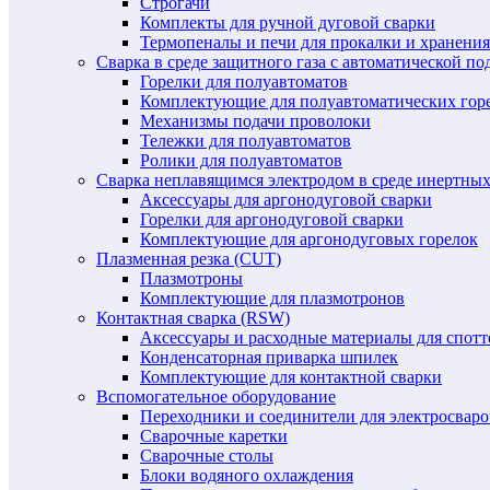
Строгачи
Комплекты для ручной дуговой сварки
Термопеналы и печи для прокалки и хранения
Сварка в среде защитного газа с автоматической 
Горелки для полуавтоматов
Комплектующие для полуавтоматических гор
Механизмы подачи проволоки
Тележки для полуавтоматов
Ролики для полуавтоматов
Сварка неплавящимся электродом в среде инертных 
Аксессуары для аргонодуговой сварки
Горелки для аргонодуговой сварки
Комплектующие для аргонодуговых горелок
Плазменная резка (CUT)
Плазмотроны
Комплектующие для плазмотронов
Контактная сварка (RSW)
Аксессуары и расходные материалы для спотт
Конденсаторная приварка шпилек
Комплектующие для контактной сварки
Вспомогательное оборудование
Переходники и соединители для электросвар
Сварочные каретки
Сварочные столы
Блоки водяного охлаждения