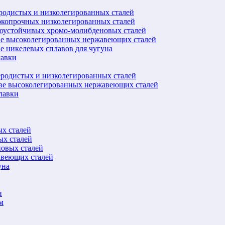
еродистых и низколегированных сталей
окопрочных низколегированных сталей
лоустойчивых хромо-молибденовых сталей
ве высоколегированных нержавеющих сталей
е никелевых сплавов для чугуна
лавки
еродистых и низколегированных сталей
ове высоколегированных нержавеющих сталей
лавки
ых сталей
ых сталей
новых сталей
авеющих сталей
уна
и
м