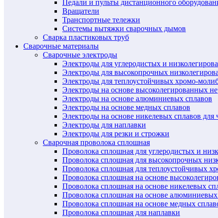
Педали и пульты дистанционного оборудован
Вращатели
Транспортные тележки
Системы вытяжки сварочных дымов
Сварка пластиковых труб
Сварочные материалы
Сварочные электроды
Электроды для углеродистых и низколегиров
Электроды для высокопрочных низколегиров
Электроды для теплоустойчивых хромо-моли
Электроды на основе высоколегированных н
Электроды на основе алюминиевых сплавов
Электроды на основе медных сплавов
Электроды на основе никелевых сплавов для 
Электроды для наплавки
Электроды для резки и строжки
Сварочная проволока сплошная
Проволока сплошная для углеродистых и низ
Проволока сплошная для высокопрочных низ
Проволока сплошная для теплоустойчивых х
Проволока сплошная на основе высоколегир
Проволока сплошная на основе никелевых спл
Проволока сплошная на основе алюминиевых
Проволока сплошная на основе медных сплав
Проволока сплошная для наплавки