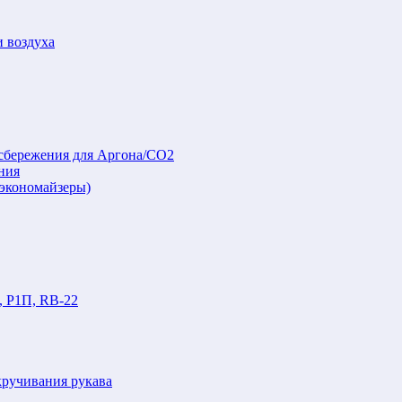
и воздуха
осбережения для Аргона/СО2
ния
(экономайзеры)
, Р1П, RB-22
кручивания рукава