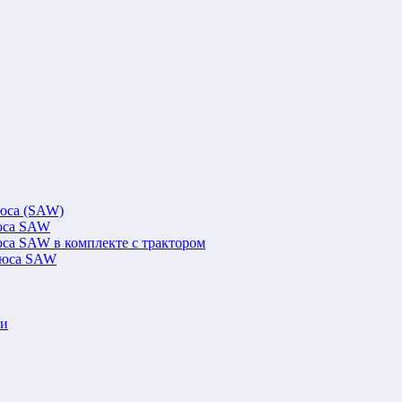
люса (SAW)
люса SAW
юса SAW в комплекте с трактором
флюса SAW
ки