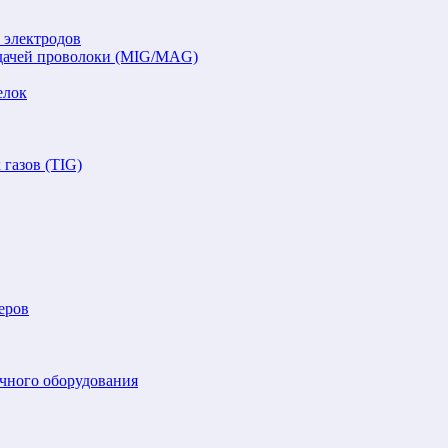
 электродов
подачей проволоки (MIG/MAG)
елок
газов (TIG)
еров
очного оборудования