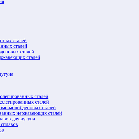
ия
анных сталей
анных сталей
бденовых сталей
ержавеющих сталей
чугуна
колегированных сталей
колегированных сталей
ромо-молибденовых сталей
ованных нержавеющих сталей
авов для чугуна
 сплавов
ов