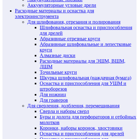
Аккумуляторные угловые дрели
Расходные материалы и оснастка для
электроинструмента
Для шлифования, отрезания и полирования
Шлифовальная оснастка и приспособления
для дрелей
Абразивные отрезные круги
Абразивные шлифовальные и лепестковые
круги
Алмазные диски
Расходные материалы для ЭШМ, ВШМ,
ЛШМ
Точильные круги
Шкурка шлифовальная (наждачная бумага)
Оснастка и приспособления для УШМ и
штроборезов
Для ножниц
Для граверов
Для сверления, долбления, перемешивания
Сверла и наборы сверл
Буры и долота для перфораторов и отбойных
молотков
Коронки, наборы коронок, хвостовики
Оснастка и приспособления для дрелей