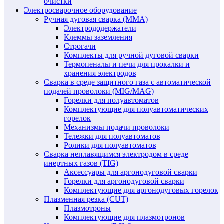
очистки
Электросварочное оборудование
Ручная дуговая сварка (MMA)
Электрододержатели
Клеммы заземления
Строгачи
Комплекты для ручной дуговой сварки
Термопеналы и печи для прокалки и
хранения электродов
Сварка в среде защитного газа с автоматической
подачей проволоки (MIG/MAG)
Горелки для полуавтоматов
Комплектующие для полуавтоматических
горелок
Механизмы подачи проволоки
Тележки для полуавтоматов
Ролики для полуавтоматов
Сварка неплавящимся электродом в среде
инертных газов (TIG)
Аксессуары для аргонодуговой сварки
Горелки для аргонодуговой сварки
Комплектующие для аргонодуговых горелок
Плазменная резка (CUT)
Плазмотроны
Комплектующие для плазмотронов