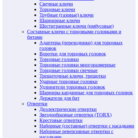
Свечные ключи
Торцовые ключи
Трубные (газовые) ключи
Шарнирные ключи
Шестигранные ключи (имбусовые)
Составные ключи с торцовыми головками и
битами
Адаптеры (переходники) для торцовых
головок
Воротки для торцовых головок
Торцовые головки
Торцовые головки многоразмерные
Торцовые головки свечные
Трещоточные ключи, трещотки
Ударные торцовые головки
Удлинители торцовых головок
Шарниры карданные для торцовых головок
Держатели для бит
Отвертки
Диэлектрические отвертки
Звездообразные отвертки (TORX)
Крестовые отвертки
Наборные (составные) отвертки с насадками
Наборные реверсивные отвертки с
насадками