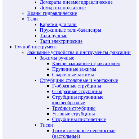
Домкраты пневмогидравлические
Домкраты подкатные
Краны гидравлические
Тали
Каретки для тали
Пружинные тали-балансиры
Тали ручные
Тали электрические
Ручной инструмент
Зажимные устройства и инструменты фиксации
Зажимы ручные
Клещи зажимные с фиксатором
Пружинные зажимы
Сварочные зажимы
Струбцины столярные и монтажные
F-образные струбцины
G-образные струбцины
Струбцины пружинные,
клещеобразные
Трубные струбцины
Угловые струбцины
Струбцины пистолетные
Тиски
Тиски слесарные переносные
(настольные)