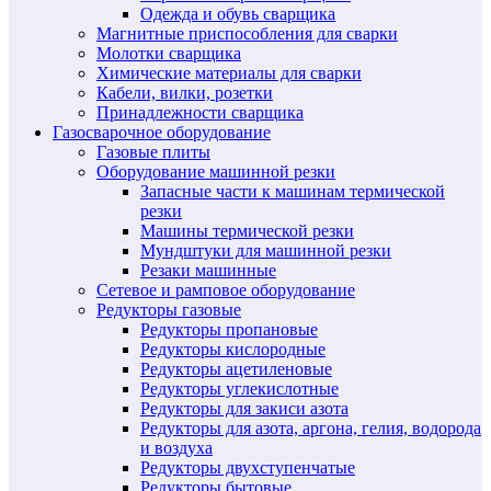
Одежда и обувь сварщика
Магнитные приспособления для сварки
Молотки сварщика
Химические материалы для сварки
Кабели, вилки, розетки
Принадлежности сварщика
Газосварочное оборудование
Газовые плиты
Оборудование машинной резки
Запасные части к машинам термической
резки
Машины термической резки
Мундштуки для машинной резки
Резаки машинные
Сетевое и рамповое оборудование
Редукторы газовые
Редукторы пропановые
Редукторы кислородные
Редукторы ацетиленовые
Редукторы углекислотные
Редукторы для закиси азота
Редукторы для азота, аргона, гелия, водорода
и воздуха
Редукторы двухступенчатые
Редукторы бытовые