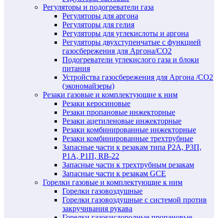
Регуляторы и подогреватели газа
Регуляторы для аргона
Регуляторы для гелия
Регуляторы для углекислоты и аргона
Регуляторы двухступенчатые c функцией
газосбережения для Аргона/СО2
Подогреватели углекислого газа и блоки
питания
Устройства газосбережения для Аргона /СО2
(экономайзеры)
Резаки газовые и комплектующие к ним
Резаки керосиновые
Резаки пропановые инжекторные
Резаки ацетиленовые инжекторные
Резаки комбинированные инжекторные
Резаки комбинированные трехтрубные
Запасные части к резакам типа Р2А, Р3П,
Р1А, Р1П, RB-22
Запасные части к трехтрубным резакам
Запасные части к резакам GCE
Горелки газовые и комплектующие к ним
Горелки газовоздушные
Горелки газовоздушные с системой против
закручивания рукава
Горелки газокислородные пропановые