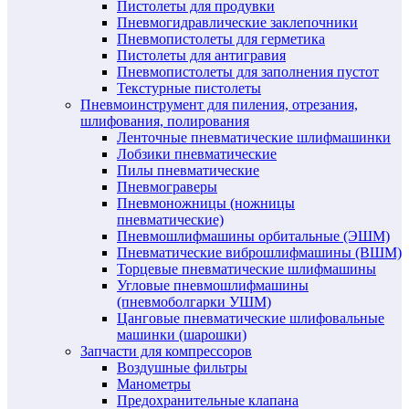
Пистолеты для продувки
Пневмогидравлические заклепочники
Пневмопистолеты для герметика
Пистолеты для антигравия
Пневмопистолеты для заполнения пустот
Текстурные пистолеты
Пневмоинструмент для пиления, отрезания,
шлифования, полирования
Ленточные пневматические шлифмашинки
Лобзики пневматические
Пилы пневматические
Пневмограверы
Пневмоножницы (ножницы
пневматические)
Пневмошлифмашины орбитальные (ЭШМ)
Пневматические виброшлифмашины (ВШМ)
Торцевые пневматические шлифмашины
Угловые пневмошлифмашины
(пневмоболгарки УШМ)
Цанговые пневматические шлифовальные
машинки (шарошки)
Запчасти для компрессоров
Воздушные фильтры
Манометры
Предохранительные клапана