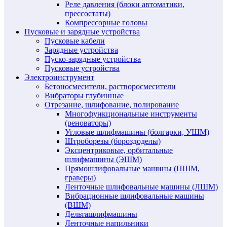
Реле давления (блоки автоматики,
прессостаты)
Компрессорные головы
Пусковые и зарядные устройства
Пусковые кабели
Зарядные устройства
Пуско-зарядные устройства
Пусковые устройства
Электроинструмент
Бетоносмесители, растворосмесители
Вибраторы глубинные
Отрезание, шлифование, полирование
Многофункциональные инструменты
(реноваторы)
Угловые шлифмашины (болгарки, УШМ)
Штроборезы (бороздоделы)
Эксцентриковые, орбитальные
шлифмашины (ЭШМ)
Прямошлифовальные машины (ПШМ,
граверы)
Ленточные шлифовальные машины (ЛШМ)
Вибрационные шлифовальные машины
(ВШМ)
Дельташлифмашины
Ленточные напильники