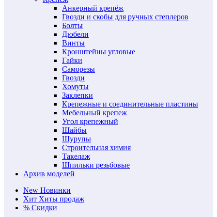
Анкерный крепёж
Гвозди и скобы для ручных степлеров
Болты
Дюбели
Винты
Кронштейны угловые
Гайки
Саморезы
Гвозди
Хомуты
Заклепки
Крепежные и соединительные пластины
Мебельный крепеж
Угол крепежный
Шайбы
Шурупы
Строительная химия
Такелаж
Шпильки резьбовые
Архив моделей
New
Новинки
Хит
Хиты продаж
%
Скидки