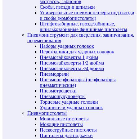
матрасов, габионов
Скобы, гвозди и шпильки
Универсальные пневмостеплеры под гвозди
и скобы (комбопистолеты)
Штифтозабивные, гвоздезабивные,
шпилькозабивные финишные пистолеты
Пневмоинструмент для сверления, завинчивания,
перемешивания
Наборы ударных головок
Переходники для ударных головок
Пневмогайковерты 1 дюйм
Пневмогайковерты 1/2 дюйма
Пневмогайковерты 3/4 дюйма
Пневмодрели
Пневмоперфораторы (перфораторы
пневматические)
Пневмотрещетки
Пневмошуруповерты
Торцевые ударные головки
Удлинители ударных головок
Пневмопистолеты
Мовильные пистолеты
Моющие пистолеты
Пескоструйные пистолеты
Пистолеты для подкачки