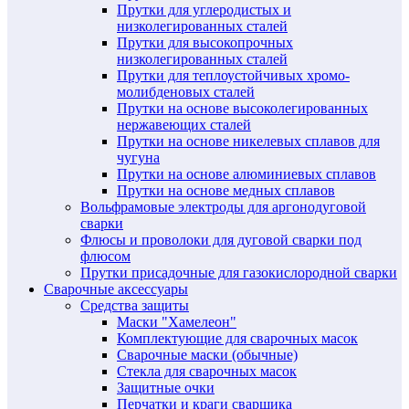
Прутки для углеродистых и
низколегированных сталей
Прутки для высокопрочных
низколегированных сталей
Прутки для теплоустойчивых хромо-
молибденовых сталей
Прутки на основе высоколегированных
нержавеющих сталей
Прутки на основе никелевых сплавов для
чугуна
Прутки на основе алюминиевых сплавов
Прутки на основе медных сплавов
Вольфрамовые электроды для аргонодуговой
сварки
Флюсы и проволоки для дуговой сварки под
флюсом
Прутки присадочные для газокислородной сварки
Сварочные аксессуары
Средства защиты
Маски "Хамелеон"
Комплектующие для сварочных масок
Сварочные маски (обычные)
Стекла для сварочных масок
Защитные очки
Перчатки и краги сварщика