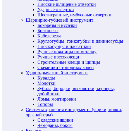
Плоские шлицевые отвертки
Ударные отвертки
Шестигранные, имбусовые отвертки
Шарнирно-губцевый инструмент
Бокорезы и кусачки
Болторезы
Кабелерезы
Круглогубцы, тонкогубцы и длинногубцы
Плоскогубцы и пассатижи
Ручные ножницы по металлу
Ручные пресс-клещи
Строительные клещи и щипцы
Съемники стопорных колец
Ударно-рычажный инструмент
Кувалды
Молотки
Зубила, бородки, выколотки, кернеры,
добойники
Ломы, монтировки
Топоры
Системы хранения инструмента (ящики, полки,
органайзеры)
Складские ящики
Чемоданы, боксы
Крепеж