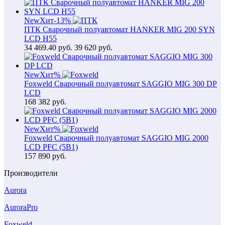
New
Хит
-13%
ПТК Сварочный полуавтомат HANKER MIG 200 SYN
LCD H55
34 469.40
руб.
39 620 руб.
New
Хит
%
Foxweld Сварочный полуавтомат SAGGIO MIG 300 DP
LCD
168 382
руб.
New
Хит
%
Foxweld Сварочный полуавтомат SAGGIO MIG 2000
LCD PFC (5В1)
157 890
руб.
Производители
Aurora
AuroraPro
Foxweld