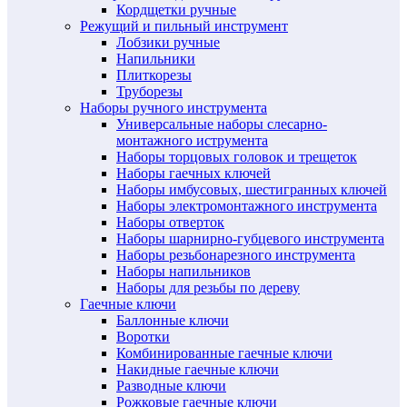
Кордщетки ручные
Режущий и пильный инструмент
Лобзики ручные
Напильники
Плиткорезы
Труборезы
Наборы ручного инструмента
Универсальные наборы слесарно-
монтажного иструмента
Наборы торцовых головок и трещеток
Наборы гаечных ключей
Наборы имбусовых, шестигранных ключей
Наборы электромонтажного инструмента
Наборы отверток
Наборы шарнирно-губцевого инструмента
Наборы резьбонарезного инструмента
Наборы напильников
Наборы для резьбы по дереву
Гаечные ключи
Баллонные ключи
Воротки
Комбинированные гаечные ключи
Накидные гаечные ключи
Разводные ключи
Рожковые гаечные ключи