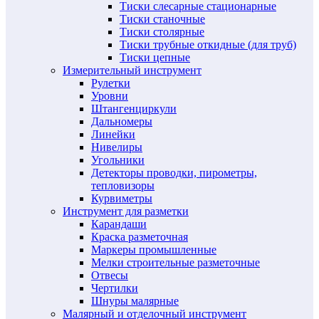
Тиски слесарные стационарные
Тиски станочные
Тиски столярные
Тиски трубные откидные (для труб)
Тиски цепные
Измерительный инструмент
Рулетки
Уровни
Штангенциркули
Дальномеры
Линейки
Нивелиры
Угольники
Детекторы проводки, пирометры,
тепловизоры
Курвиметры
Инструмент для разметки
Карандаши
Краска разметочная
Маркеры промышленные
Мелки строительные разметочные
Отвесы
Чертилки
Шнуры малярные
Малярный и отделочный инструмент