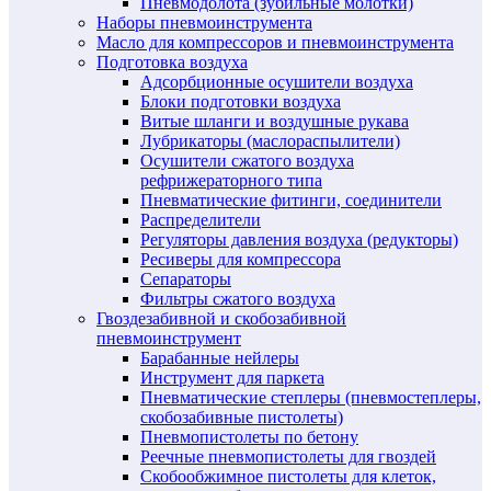
Пневмодолота (зубильные молотки)
Наборы пневмоинструмента
Масло для компрессоров и пневмоинструмента
Подготовка воздуха
Адсорбционные осушители воздуха
Блоки подготовки воздуха
Витые шланги и воздушные рукава
Лубрикаторы (маслораспылители)
Осушители сжатого воздуха
рефрижераторного типа
Пневматические фитинги, соединители
Распределители
Регуляторы давления воздуха (редукторы)
Ресиверы для компрессора
Сепараторы
Фильтры сжатого воздуха
Гвоздезабивной и скобозабивной
пневмоинструмент
Барабанные нейлеры
Инструмент для паркета
Пневматические степлеры (пневмостеплеры,
скобозабивные пистолеты)
Пневмопистолеты по бетону
Реечные пневмопистолеты для гвоздей
Скобообжимное пистолеты для клеток,