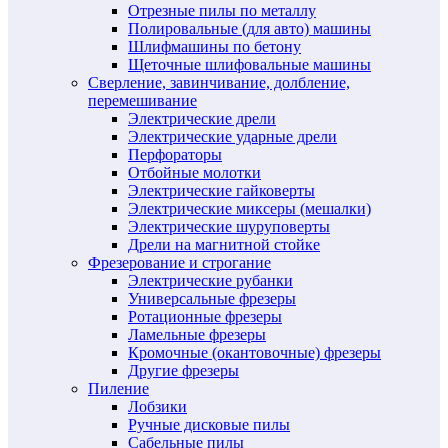
Отрезные пилы по металлу
Полировальные (для авто) машины
Шлифмашины по бетону
Щеточные шлифовальные машины
Сверление, завинчивание, долбление,
перемешивание
Электрические дрели
Электрические ударные дрели
Перфораторы
Отбойные молотки
Электрические гайковерты
Электрические миксеры (мешалки)
Электрические шуруповерты
Дрели на магнитной стойке
Фрезерование и строгание
Электрические рубанки
Универсальные фрезеры
Ротационные фрезеры
Ламельные фрезеры
Кромочные (окантовочные) фрезеры
Другие фрезеры
Пиление
Лобзики
Ручные дисковые пилы
Сабельные пилы