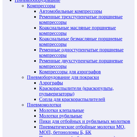
Пневмооборудование
Компрессоры
Автомобильные компрессоры
Ременные трехступенчатые поршневые
компрессоры
Коаксиальные масляные поршневые
компрессоры
Коаксиальные безмасляные поршневые
компрессоры
Ременные одноступенчатые поршневые
компрессоры
Ременные двухступенчатые поршневые
компрессоры
Компрессоры для аэрографов
Пневмоборудование для покраски
Аэрографы
Краскораспылители (краскопульты,
пульверизаторы)
Сопла для краскораспылителей
Пневмомолотки
Молотки клепальные
Молотки рубильные
Пики для отбойных и рубильных молотков
Пневматические отбойные молотки МО,
МОП, бетоноломы Б, БК