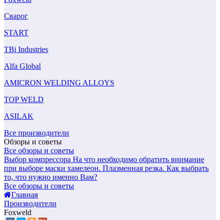
Сварог
START
TBi Industries
Alfa Global
AMICRON WELDING ALLOYS
TOP WELD
ASILAK
Все производители
Обзоры и советы
Все обзоры и советы
Выбор компрессора
На что необходимо обратить внимание
при выборе маски хамелеон.
Плазменная резка. Как выбрать
то, что нужно именно Вам?
Все обзоры и советы
Главная
Производители
Foxweld