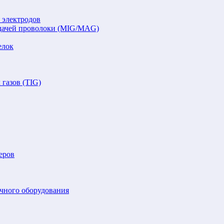
 электродов
подачей проволоки (MIG/MAG)
елок
газов (TIG)
еров
очного оборудования