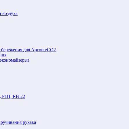
и воздуха
осбережения для Аргона/СО2
ния
(экономайзеры)
, Р1П, RB-22
кручивания рукава