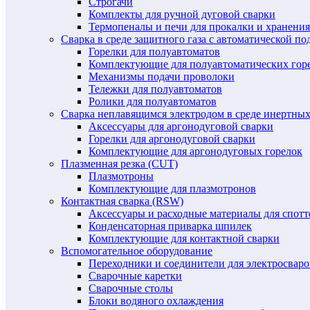
Строгачи
Комплекты для ручной дуговой сварки
Термопеналы и печи для прокалки и хранения
Сварка в среде защитного газа с автоматической 
Горелки для полуавтоматов
Комплектующие для полуавтоматических гор
Механизмы подачи проволоки
Тележки для полуавтоматов
Ролики для полуавтоматов
Сварка неплавящимся электродом в среде инертных 
Аксессуары для аргонодуговой сварки
Горелки для аргонодуговой сварки
Комплектующие для аргонодуговых горелок
Плазменная резка (CUT)
Плазмотроны
Комплектующие для плазмотронов
Контактная сварка (RSW)
Аксессуары и расходные материалы для спотт
Конденсаторная приварка шпилек
Комплектующие для контактной сварки
Вспомогательное оборудование
Переходники и соединители для электросвар
Сварочные каретки
Сварочные столы
Блоки водяного охлаждения