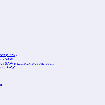
люса (SAW)
люса SAW
юса SAW в комплекте с трактором
флюса SAW
ки