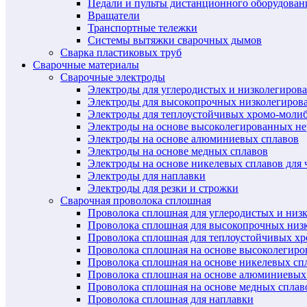
Педали и пульты дистанционного оборудован
Вращатели
Транспортные тележки
Системы вытяжки сварочных дымов
Сварка пластиковых труб
Сварочные материалы
Сварочные электроды
Электроды для углеродистых и низколегиров
Электроды для высокопрочных низколегиров
Электроды для теплоустойчивых хромо-моли
Электроды на основе высоколегированных н
Электроды на основе алюминиевых сплавов
Электроды на основе медных сплавов
Электроды на основе никелевых сплавов для 
Электроды для наплавки
Электроды для резки и строжки
Сварочная проволока сплошная
Проволока сплошная для углеродистых и низ
Проволока сплошная для высокопрочных низ
Проволока сплошная для теплоустойчивых х
Проволока сплошная на основе высоколегир
Проволока сплошная на основе никелевых спл
Проволока сплошная на основе алюминиевых
Проволока сплошная на основе медных сплав
Проволока сплошная для наплавки