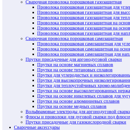
Сварочная проволока порошковая газозащитная
Проволока порошковая газозащитная для угл
Проволока порошковая газозащитная для выс
Проволока порошковая газозащитная для теп
Проволока порошковая газозащитная на осно
Проволока порошковая газозащитная на основ
Проволока порошковая газозащитная для нап
Сварочная проволока порошковая самозащитная
Проволока порошковая самозащитная для угл
Проволока порошковая самозащитная на осн
Проволока порошковая самозащитная для нап
Прутки присадочные для аргонодуговой сварки
Прутки на основе магниевых сплавов
Прутки на основе титановых сплавов
Прутки для углеродистых и низколегированн
Прутки для высокопрочных низколегированн
Прутки для теплоустойчивых хромо-молибде
Прутки на основе высоколегированных нерж
Прутки на основе никелевых сплавов для чуг
Прутки на основе алюминиевых сплавов
Прутки на основе медных сплавов
Вольфрамовые электроды для аргонодуговой сварк
Флюсы и проволоки для дуговой сварки под флюсо
Прутки присадочные для газокислородной сварки
Сварочные аксессуары