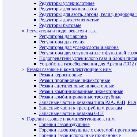
Редукторы углекислотные
Редукторы для закиси азота
Редукторы для азота, аргона, гелия, водорода 
Редукторы двухступенчатые
Редукторы бытовые
Регуляторы и подогреватели газа
Регуляторы для аргона
Регуляторы для гелия
Регуляторы для углекислоты и аргона
Регуляторы двухступенчатые c функцией газ
Подогреватели углекислого газа и блоки пита
Устройства газосбережения для Аргона /СО2 
Резаки газовые и комплектующие к ним
Резаки керосиновые
Резаки пропановые инжекторные
Резаки ацетиленовые инжекторные
Резаки комбинированные инжекторные
Резаки комбинированные трехтрубные
Запасные части к резакам типа Р2А, Р3П, Р1А
Запасные части к трехтрубным резакам
Запасные части к резакам GCE
Горелки газовые и комплектующие к ним
Горелки газовоздушные
Горелки газовоздушные с системой против за
Горелки газокислородные пропановые