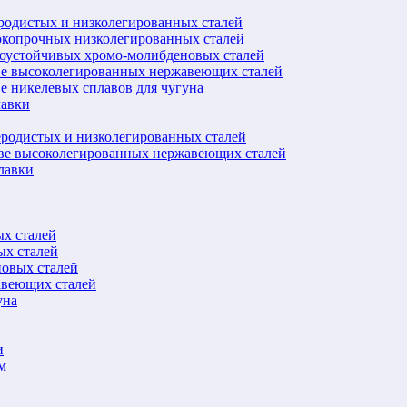
еродистых и низколегированных сталей
окопрочных низколегированных сталей
лоустойчивых хромо-молибденовых сталей
ве высоколегированных нержавеющих сталей
е никелевых сплавов для чугуна
лавки
еродистых и низколегированных сталей
ове высоколегированных нержавеющих сталей
лавки
ых сталей
ых сталей
новых сталей
авеющих сталей
уна
и
м