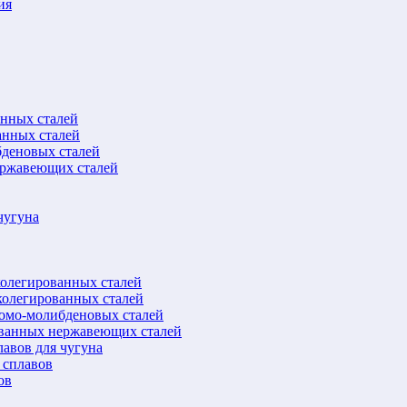
ия
анных сталей
анных сталей
бденовых сталей
ержавеющих сталей
чугуна
колегированных сталей
колегированных сталей
ромо-молибденовых сталей
ованных нержавеющих сталей
авов для чугуна
 сплавов
ов