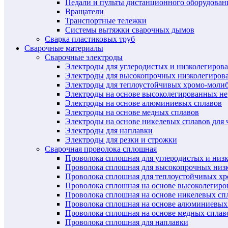
Педали и пульты дистанционного оборудован
Вращатели
Транспортные тележки
Системы вытяжки сварочных дымов
Сварка пластиковых труб
Сварочные материалы
Сварочные электроды
Электроды для углеродистых и низколегиров
Электроды для высокопрочных низколегиров
Электроды для теплоустойчивых хромо-моли
Электроды на основе высоколегированных н
Электроды на основе алюминиевых сплавов
Электроды на основе медных сплавов
Электроды на основе никелевых сплавов для 
Электроды для наплавки
Электроды для резки и строжки
Сварочная проволока сплошная
Проволока сплошная для углеродистых и низ
Проволока сплошная для высокопрочных низ
Проволока сплошная для теплоустойчивых х
Проволока сплошная на основе высоколегир
Проволока сплошная на основе никелевых спл
Проволока сплошная на основе алюминиевых
Проволока сплошная на основе медных сплав
Проволока сплошная для наплавки