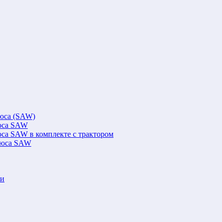
люса (SAW)
люса SAW
юса SAW в комплекте с трактором
флюса SAW
ки