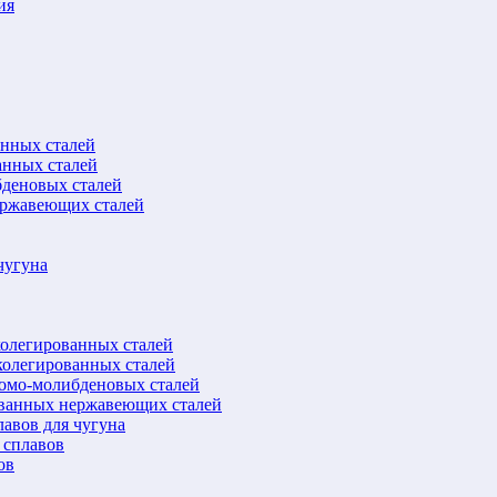
ия
анных сталей
анных сталей
бденовых сталей
ержавеющих сталей
чугуна
колегированных сталей
колегированных сталей
ромо-молибденовых сталей
ованных нержавеющих сталей
авов для чугуна
 сплавов
ов