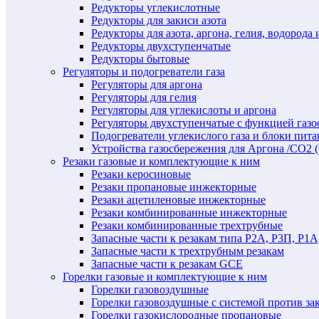
Редукторы углекислотные
Редукторы для закиси азота
Редукторы для азота, аргона, гелия, водорода 
Редукторы двухступенчатые
Редукторы бытовые
Регуляторы и подогреватели газа
Регуляторы для аргона
Регуляторы для гелия
Регуляторы для углекислоты и аргона
Регуляторы двухступенчатые c функцией газ
Подогреватели углекислого газа и блоки пита
Устройства газосбережения для Аргона /СО2 
Резаки газовые и комплектующие к ним
Резаки керосиновые
Резаки пропановые инжекторные
Резаки ацетиленовые инжекторные
Резаки комбинированные инжекторные
Резаки комбинированные трехтрубные
Запасные части к резакам типа Р2А, Р3П, Р1А
Запасные части к трехтрубным резакам
Запасные части к резакам GCE
Горелки газовые и комплектующие к ним
Горелки газовоздушные
Горелки газовоздушные с системой против за
Горелки газокислородные пропановые