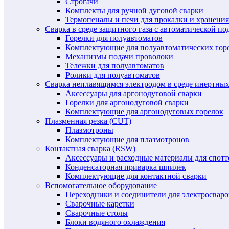
Строгачи
Комплекты для ручной дуговой сварки
Термопеналы и печи для прокалки и хранения
Сварка в среде защитного газа с автоматической 
Горелки для полуавтоматов
Комплектующие для полуавтоматических гор
Механизмы подачи проволоки
Тележки для полуавтоматов
Ролики для полуавтоматов
Сварка неплавящимся электродом в среде инертных 
Аксессуары для аргонодуговой сварки
Горелки для аргонодуговой сварки
Комплектующие для аргонодуговых горелок
Плазменная резка (CUT)
Плазмотроны
Комплектующие для плазмотронов
Контактная сварка (RSW)
Аксессуары и расходные материалы для спотт
Конденсаторная приварка шпилек
Комплектующие для контактной сварки
Вспомогательное оборудование
Переходники и соединители для электросвар
Сварочные каретки
Сварочные столы
Блоки водяного охлаждения