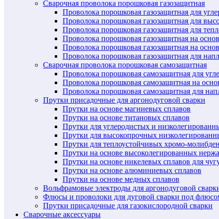
Сварочная проволока порошковая газозащитная
Проволока порошковая газозащитная для угл
Проволока порошковая газозащитная для выс
Проволока порошковая газозащитная для теп
Проволока порошковая газозащитная на осно
Проволока порошковая газозащитная на основ
Проволока порошковая газозащитная для нап
Сварочная проволока порошковая самозащитная
Проволока порошковая самозащитная для угл
Проволока порошковая самозащитная на осн
Проволока порошковая самозащитная для нап
Прутки присадочные для аргонодуговой сварки
Прутки на основе магниевых сплавов
Прутки на основе титановых сплавов
Прутки для углеродистых и низколегированн
Прутки для высокопрочных низколегированн
Прутки для теплоустойчивых хромо-молибде
Прутки на основе высоколегированных нерж
Прутки на основе никелевых сплавов для чуг
Прутки на основе алюминиевых сплавов
Прутки на основе медных сплавов
Вольфрамовые электроды для аргонодуговой сварк
Флюсы и проволоки для дуговой сварки под флюсо
Прутки присадочные для газокислородной сварки
Сварочные аксессуары