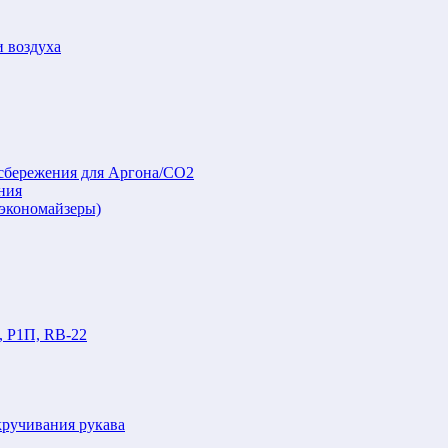
и воздуха
осбережения для Аргона/СО2
ния
(экономайзеры)
, Р1П, RB-22
кручивания рукава