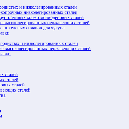
еродистых и низколегированных сталей
окопрочных низколегированных сталей
лоустойчивых хромо-молибденовых сталей
ве высоколегированных нержавеющих сталей
е никелевых сплавов для чугуна
лавки
еродистых и низколегированных сталей
ове высоколегированных нержавеющих сталей
лавки
ых сталей
ых сталей
новых сталей
авеющих сталей
уна
и
м