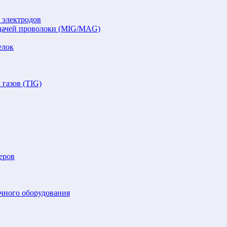
 электродов
подачей проволоки (MIG/MAG)
елок
газов (TIG)
еров
очного оборудования