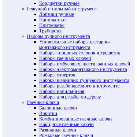
Кордщетки ручные
Режущий и пильный инструмент
Лобзики ручные
Напильники
Плиткорезы
Труборезы
Наборы ручного инструмента
Универсальные наборы слесарно-
монтажного иструмента
Наборы торцовых головок и трещеток
Наборы гаечных ключей
Наборы имбусовых, шестигранных ключей
Наборы электромонтажного инструмента
Наборы отверток
Наборы шарнирно-губцевого инструмента
Наборы резьбонарезного инструмента
Наборы напильников
Наборы для резьбы по дереву
Гаечные ключи
Баллонные ключи
Воротки
Комбинированные гаечные ключи
Накидные гаечные ключи
Разводные ключи
Рожковые гаечные ключи