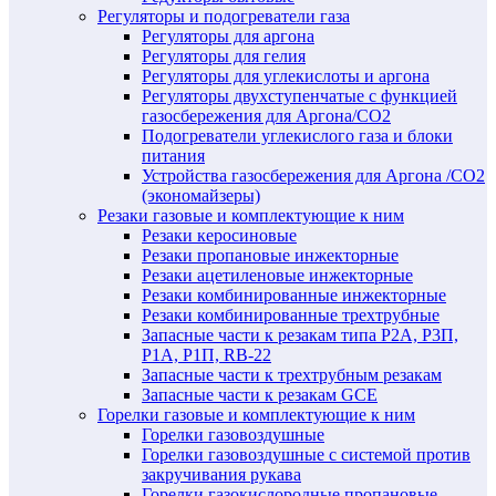
Регуляторы и подогреватели газа
Регуляторы для аргона
Регуляторы для гелия
Регуляторы для углекислоты и аргона
Регуляторы двухступенчатые c функцией
газосбережения для Аргона/СО2
Подогреватели углекислого газа и блоки
питания
Устройства газосбережения для Аргона /СО2
(экономайзеры)
Резаки газовые и комплектующие к ним
Резаки керосиновые
Резаки пропановые инжекторные
Резаки ацетиленовые инжекторные
Резаки комбинированные инжекторные
Резаки комбинированные трехтрубные
Запасные части к резакам типа Р2А, Р3П,
Р1А, Р1П, RB-22
Запасные части к трехтрубным резакам
Запасные части к резакам GCE
Горелки газовые и комплектующие к ним
Горелки газовоздушные
Горелки газовоздушные с системой против
закручивания рукава
Горелки газокислородные пропановые