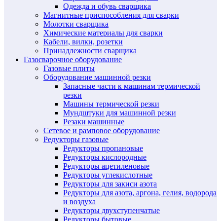
Одежда и обувь сварщика
Магнитные приспособления для сварки
Молотки сварщика
Химические материалы для сварки
Кабели, вилки, розетки
Принадлежности сварщика
Газосварочное оборудование
Газовые плиты
Оборудование машинной резки
Запасные части к машинам термической
резки
Машины термической резки
Мундштуки для машинной резки
Резаки машинные
Сетевое и рамповое оборудование
Редукторы газовые
Редукторы пропановые
Редукторы кислородные
Редукторы ацетиленовые
Редукторы углекислотные
Редукторы для закиси азота
Редукторы для азота, аргона, гелия, водорода
и воздуха
Редукторы двухступенчатые
Редукторы бытовые