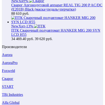
New
Хит
%
Сварог Аргонодуговой аппарат REAL TIG 200 P AC/DC
(E201B) Black (маска+педаль+перчатки)
88 610
руб.
New
Хит
-13%
ПТК Сварочный полуавтомат HANKER MIG 200 SYN
LCD H55
34 469.40
руб.
39 620 руб.
Производители
Aurora
AuroraPro
Foxweld
Сварог
START
TBi Industries
Alfa Global