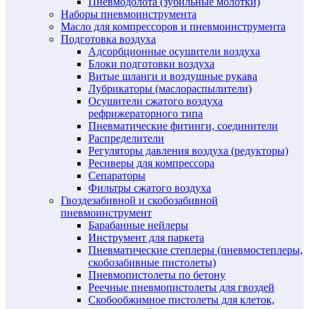
Пневмодолота (зубильные молотки)
Наборы пневмоинструмента
Масло для компрессоров и пневмоинструмента
Подготовка воздуха
Адсорбционные осушители воздуха
Блоки подготовки воздуха
Витые шланги и воздушные рукава
Лубрикаторы (маслораспылители)
Осушители сжатого воздуха
рефрижераторного типа
Пневматические фитинги, соединители
Распределители
Регуляторы давления воздуха (редукторы)
Ресиверы для компрессора
Сепараторы
Фильтры сжатого воздуха
Гвоздезабивной и скобозабивной
пневмоинструмент
Барабанные нейлеры
Инструмент для паркета
Пневматические степлеры (пневмостеплеры,
скобозабивные пистолеты)
Пневмопистолеты по бетону
Реечные пневмопистолеты для гвоздей
Скобообжимное пистолеты для клеток,