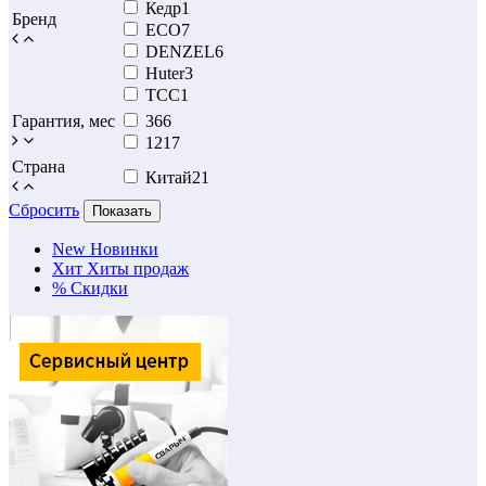
Кедр
1
Бренд
ECO
7
DENZEL
6
Huter
3
ТСС
1
Гарантия, мес
36
6
12
17
Страна
Китай
21
Сбросить
Показать
New
Новинки
Хит
Хиты продаж
%
Скидки