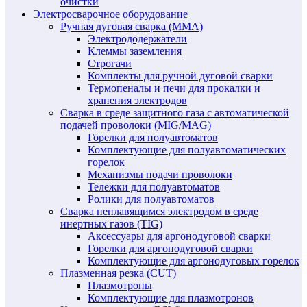
очистки
Электросварочное оборудование
Ручная дуговая сварка (MMA)
Электрододержатели
Клеммы заземления
Строгачи
Комплекты для ручной дуговой сварки
Термопеналы и печи для прокалки и
хранения электродов
Сварка в среде защитного газа с автоматической
подачей проволоки (MIG/MAG)
Горелки для полуавтоматов
Комплектующие для полуавтоматических
горелок
Механизмы подачи проволоки
Тележки для полуавтоматов
Ролики для полуавтоматов
Сварка неплавящимся электродом в среде
инертных газов (TIG)
Аксессуары для аргонодуговой сварки
Горелки для аргонодуговой сварки
Комплектующие для аргонодуговых горелок
Плазменная резка (CUT)
Плазмотроны
Комплектующие для плазмотронов