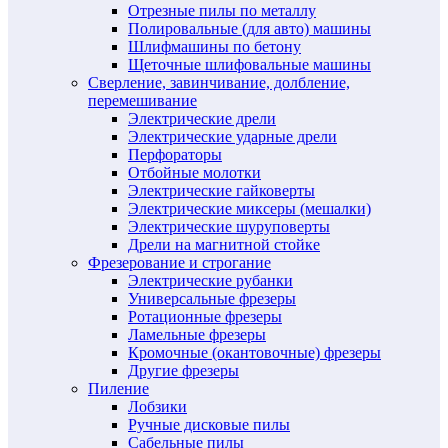
Отрезные пилы по металлу
Полировальные (для авто) машины
Шлифмашины по бетону
Щеточные шлифовальные машины
Сверление, завинчивание, долбление,
перемешивание
Электрические дрели
Электрические ударные дрели
Перфораторы
Отбойные молотки
Электрические гайковерты
Электрические миксеры (мешалки)
Электрические шуруповерты
Дрели на магнитной стойке
Фрезерование и строгание
Электрические рубанки
Универсальные фрезеры
Ротационные фрезеры
Ламельные фрезеры
Кромочные (окантовочные) фрезеры
Другие фрезеры
Пиление
Лобзики
Ручные дисковые пилы
Сабельные пилы