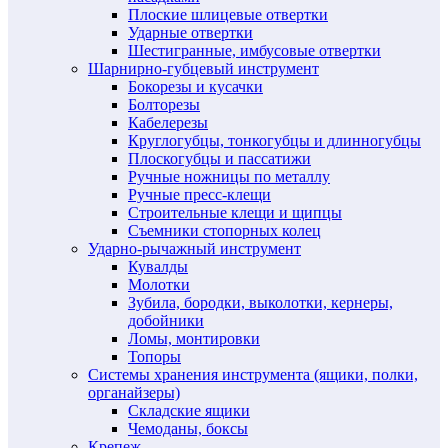
Плоские шлицевые отвертки
Ударные отвертки
Шестигранные, имбусовые отвертки
Шарнирно-губцевый инструмент
Бокорезы и кусачки
Болторезы
Кабелерезы
Круглогубцы, тонкогубцы и длинногубцы
Плоскогубцы и пассатижи
Ручные ножницы по металлу
Ручные пресс-клещи
Строительные клещи и щипцы
Съемники стопорных колец
Ударно-рычажный инструмент
Кувалды
Молотки
Зубила, бородки, выколотки, кернеры,
добойники
Ломы, монтировки
Топоры
Системы хранения инструмента (ящики, полки,
органайзеры)
Складские ящики
Чемоданы, боксы
Крепеж