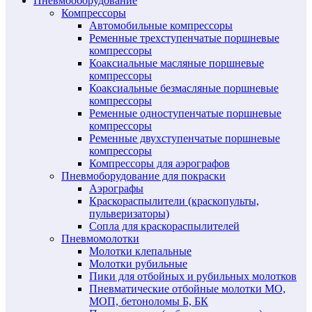
Пневмооборудование
Компрессоры
Автомобильные компрессоры
Ременные трехступенчатые поршневые
компрессоры
Коаксиальные масляные поршневые
компрессоры
Коаксиальные безмасляные поршневые
компрессоры
Ременные одноступенчатые поршневые
компрессоры
Ременные двухступенчатые поршневые
компрессоры
Компрессоры для аэрографов
Пневмоборудование для покраски
Аэрографы
Краскораспылители (краскопульты,
пульверизаторы)
Сопла для краскораспылителей
Пневмомолотки
Молотки клепальные
Молотки рубильные
Пики для отбойных и рубильных молотков
Пневматические отбойные молотки МО,
МОП, бетоноломы Б, БК