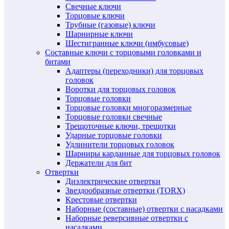
Свечные ключи
Торцовые ключи
Трубные (газовые) ключи
Шарнирные ключи
Шестигранные ключи (имбусовые)
Составные ключи с торцовыми головками и
битами
Адаптеры (переходники) для торцовых
головок
Воротки для торцовых головок
Торцовые головки
Торцовые головки многоразмерные
Торцовые головки свечные
Трещоточные ключи, трещотки
Ударные торцовые головки
Удлинители торцовых головок
Шарниры карданные для торцовых головок
Держатели для бит
Отвертки
Диэлектрические отвертки
Звездообразные отвертки (TORX)
Крестовые отвертки
Наборные (составные) отвертки с насадками
Наборные реверсивные отвертки с
насадками