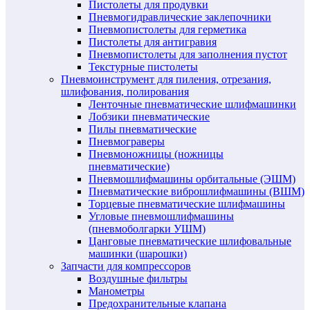
Пистолеты для продувки
Пневмогидравлические заклепочники
Пневмопистолеты для герметика
Пистолеты для антигравия
Пневмопистолеты для заполнения пустот
Текстурные пистолеты
Пневмоинструмент для пиления, отрезания,
шлифования, полирования
Ленточные пневматические шлифмашинки
Лобзики пневматические
Пилы пневматические
Пневмограверы
Пневмоножницы (ножницы
пневматические)
Пневмошлифмашины орбитальные (ЭШМ)
Пневматические виброшлифмашины (ВШМ)
Торцевые пневматические шлифмашины
Угловые пневмошлифмашины
(пневмоболгарки УШМ)
Цанговые пневматические шлифовальные
машинки (шарошки)
Запчасти для компрессоров
Воздушные фильтры
Манометры
Предохранительные клапана