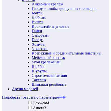
Анкерный крепёж
Гвозди и скобы для ручных степлеров
Болты
Дюбели
Винты
Кронштейны угловые
Гайки
Саморезы
Гвозди
Хомуты
Заклепки
Крепежные и соединительные пластины
Мебельный крепеж
Угол крепежный
Шайбы
Шурупы
Строительная химия
Такелаж
Шпильки резьбовые
Архив моделей
Подобрать товары по параметрам
Foxweld
4
Aurora
3