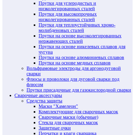
Прутки для углеродистых и
низколегированных сталей
Прутки для высокопрочных
низколегированных сталей
Прутки для теплоустойчивых хромо-
молибденовых сталей
Прутки на основе высоколегированных
нержавеющих сталей
Прутки на основе никелевых сплавов для
чугуна
Прутки на основе алюминиевых сплавов
Прутки на основе медных сплавов
Вольфрамовые электроды для аргонодуговой
сварки
Флюсы и проволоки для дуговой сварки под
флюсом
Прутки присадочные для газокислородной сварки
Сварочные аксессуары
Средства защиты
Маски "Хамелеон"
Комплектующие для сварочных масок
Сварочные маски (обычные)
Стекла для сварочных масок
Защитные очки
Перчатки и краги сварщика