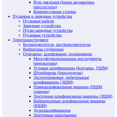
Реле давления (блоки автоматики,
прессостаты)
Компрессорные головы
Пусковые и зарядные устройства
Пусковые кабели
Зарядные устройства
Пуско-зарядные устройства
Пусковые устройства
Электроинструмент
Бетоносмесители, растворосмесители
Вибраторы глубинные
Отрезание, шлифование, полирование
Многофункциональные инструменты
(реноваторы)
Угловые шлифмашины (болгарки, УШМ)
Штроборезы (бороздоделы)
Эксцентриковые, орбитальные
шлифмашины (ЭШМ)
Прямошлифовальные машины (ПШМ,
граверы)
Ленточные шлифовальные машины (ЛШМ)
Вибрационные шлифовальные машины
(ВШМ)
Дельташлифмашины
Ленточные напильники