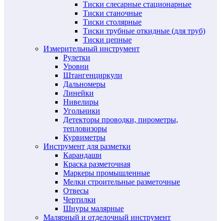
Тиски слесарные стационарные
Тиски станочные
Тиски столярные
Тиски трубные откидные (для труб)
Тиски цепные
Измерительный инструмент
Рулетки
Уровни
Штангенциркули
Дальномеры
Линейки
Нивелиры
Угольники
Детекторы проводки, пирометры,
тепловизоры
Курвиметры
Инструмент для разметки
Карандаши
Краска разметочная
Маркеры промышленные
Мелки строительные разметочные
Отвесы
Чертилки
Шнуры малярные
Малярный и отделочный инструмент