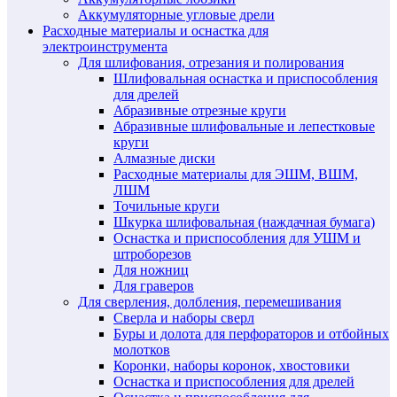
Аккумуляторные угловые дрели
Расходные материалы и оснастка для
электроинструмента
Для шлифования, отрезания и полирования
Шлифовальная оснастка и приспособления
для дрелей
Абразивные отрезные круги
Абразивные шлифовальные и лепестковые
круги
Алмазные диски
Расходные материалы для ЭШМ, ВШМ,
ЛШМ
Точильные круги
Шкурка шлифовальная (наждачная бумага)
Оснастка и приспособления для УШМ и
штроборезов
Для ножниц
Для граверов
Для сверления, долбления, перемешивания
Сверла и наборы сверл
Буры и долота для перфораторов и отбойных
молотков
Коронки, наборы коронок, хвостовики
Оснастка и приспособления для дрелей