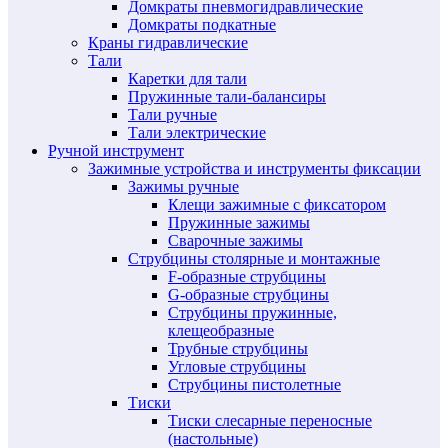
Домкраты пневмогидравлические
Домкраты подкатные
Краны гидравлические
Тали
Каретки для тали
Пружинные тали-балансиры
Тали ручные
Тали электрические
Ручной инструмент
Зажимные устройства и инструменты фиксации
Зажимы ручные
Клещи зажимные с фиксатором
Пружинные зажимы
Сварочные зажимы
Струбцины столярные и монтажные
F-образные струбцины
G-образные струбцины
Струбцины пружинные,
клещеобразные
Трубные струбцины
Угловые струбцины
Струбцины пистолетные
Тиски
Тиски слесарные переносные
(настольные)