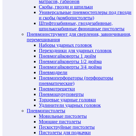
матрасов, габионов
Скобы, гвозди и шпильки
Универсальные пневмостеплеры под гвозди
и скобы (комбопистолеты)
Штифтозабивные, гвоздезабивные,
шпилькозабивные финишные пистолеты
Пневмоинструмент для сверления, завинчивания,
перемешивания
Наборы ударных головок
Переходники для ударных головок
Пневмогайковерты 1 дюйм
Пневмогайковерты 1/2 дюйма
Пневмогайковерты 3/4 дюйма
Пневмодрели
Пневмоперфораторы (перфораторы
пневматические)
Пневмотрещетки
Пневмошуруповерты
Торцевые ударные головки
Удлинители ударных головок
Пневмопистолеты
Мовильные пистолеты
Моющие пистолеты
Пескоструйные пистолеты
Пистолеты для подкачки