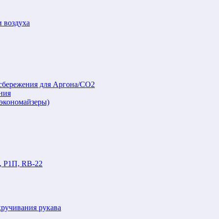
и воздуха
осбережения для Аргона/СО2
ния
(экономайзеры)
, Р1П, RB-22
кручивания рукава