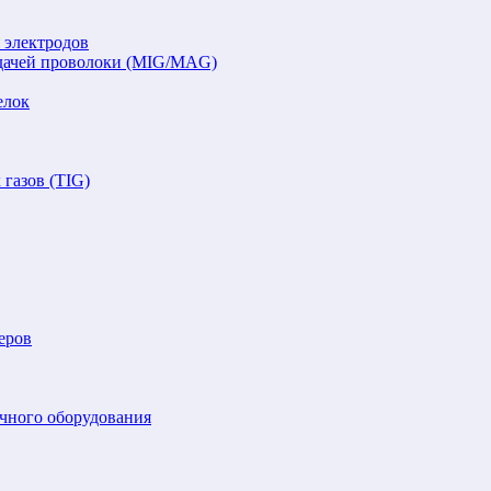
 электродов
подачей проволоки (MIG/MAG)
елок
газов (TIG)
еров
очного оборудования