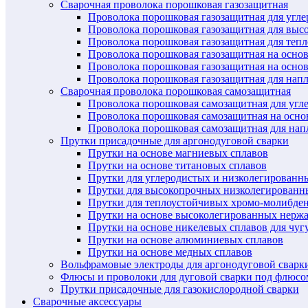
Сварочная проволока порошковая газозащитная
Проволока порошковая газозащитная для угл
Проволока порошковая газозащитная для выс
Проволока порошковая газозащитная для теп
Проволока порошковая газозащитная на осно
Проволока порошковая газозащитная на основ
Проволока порошковая газозащитная для нап
Сварочная проволока порошковая самозащитная
Проволока порошковая самозащитная для угл
Проволока порошковая самозащитная на осн
Проволока порошковая самозащитная для нап
Прутки присадочные для аргонодуговой сварки
Прутки на основе магниевых сплавов
Прутки на основе титановых сплавов
Прутки для углеродистых и низколегированн
Прутки для высокопрочных низколегированн
Прутки для теплоустойчивых хромо-молибде
Прутки на основе высоколегированных нерж
Прутки на основе никелевых сплавов для чуг
Прутки на основе алюминиевых сплавов
Прутки на основе медных сплавов
Вольфрамовые электроды для аргонодуговой сварк
Флюсы и проволоки для дуговой сварки под флюсо
Прутки присадочные для газокислородной сварки
Сварочные аксессуары