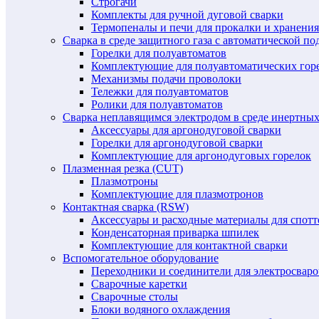
Строгачи
Комплекты для ручной дуговой сварки
Термопеналы и печи для прокалки и хранения
Сварка в среде защитного газа с автоматической 
Горелки для полуавтоматов
Комплектующие для полуавтоматических гор
Механизмы подачи проволоки
Тележки для полуавтоматов
Ролики для полуавтоматов
Сварка неплавящимся электродом в среде инертных 
Аксессуары для аргонодуговой сварки
Горелки для аргонодуговой сварки
Комплектующие для аргонодуговых горелок
Плазменная резка (CUT)
Плазмотроны
Комплектующие для плазмотронов
Контактная сварка (RSW)
Аксессуары и расходные материалы для спотт
Конденсаторная приварка шпилек
Комплектующие для контактной сварки
Вспомогательное оборудование
Переходники и соединители для электросвар
Сварочные каретки
Сварочные столы
Блоки водяного охлаждения