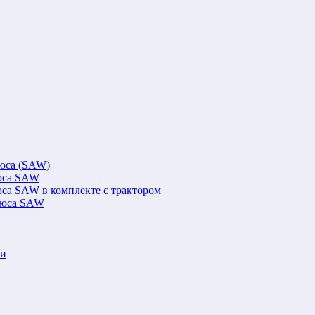
люса (SAW)
люса SAW
юса SAW в комплекте с трактором
флюса SAW
ки