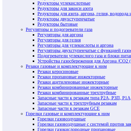
Редукторы углекислотные
Редукторы для закиси азота
Редукторы для азота, аргона, гелия, водорода 
Редукторы двухступенчатые
Редукторы бытовые
Регуляторы и подогреватели газа
Регуляторы для аргона
Регуляторы для гелия
Регуляторы для углекислоты и аргона
Регуляторы двухступенчатые c функцией газ
Подогреватели углекислого газа и блоки пита
Устройства газосбережения для Аргона /СО2 
Резаки газовые и комплектующие к ним
Резаки керосиновые
Резаки пропановые инжекторные
Резаки ацетиленовые инжекторные
Резаки комбинированные инжекторные
Резаки комбинированные трехтрубные
Запасные части к резакам типа Р2А, Р3П, Р1А
Запасные части к трехтрубным резакам
Запасные части к резакам GCE
Горелки газовые и комплектующие к ним
Горелки газовоздушные
Горелки газовоздушные с системой против за
Горелки газокислородные пропановые