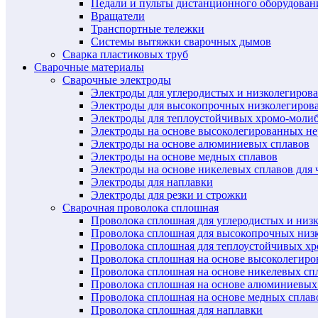
Педали и пульты дистанционного оборудован
Вращатели
Транспортные тележки
Системы вытяжки сварочных дымов
Сварка пластиковых труб
Сварочные материалы
Сварочные электроды
Электроды для углеродистых и низколегиров
Электроды для высокопрочных низколегиров
Электроды для теплоустойчивых хромо-моли
Электроды на основе высоколегированных н
Электроды на основе алюминиевых сплавов
Электроды на основе медных сплавов
Электроды на основе никелевых сплавов для 
Электроды для наплавки
Электроды для резки и строжки
Сварочная проволока сплошная
Проволока сплошная для углеродистых и низ
Проволока сплошная для высокопрочных низ
Проволока сплошная для теплоустойчивых х
Проволока сплошная на основе высоколегир
Проволока сплошная на основе никелевых спл
Проволока сплошная на основе алюминиевых
Проволока сплошная на основе медных сплав
Проволока сплошная для наплавки