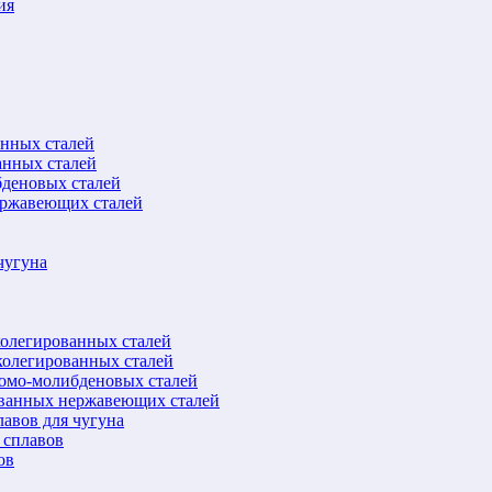
ия
анных сталей
анных сталей
бденовых сталей
ержавеющих сталей
чугуна
колегированных сталей
колегированных сталей
ромо-молибденовых сталей
ованных нержавеющих сталей
авов для чугуна
 сплавов
ов