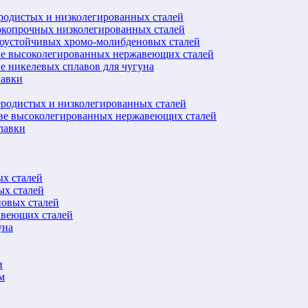
еродистых и низколегированных сталей
окопрочных низколегированных сталей
лоустойчивых хромо-молибденовых сталей
ве высоколегированных нержавеющих сталей
е никелевых сплавов для чугуна
лавки
еродистых и низколегированных сталей
ове высоколегированных нержавеющих сталей
лавки
ых сталей
ых сталей
новых сталей
авеющих сталей
уна
и
м