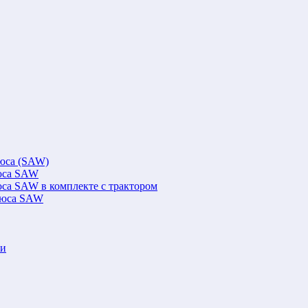
люса (SAW)
люса SAW
юса SAW в комплекте с трактором
флюса SAW
ки