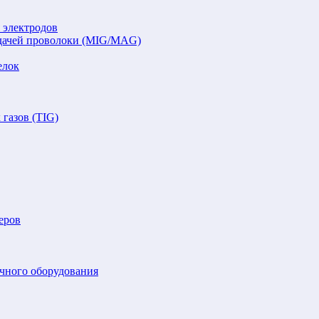
 электродов
подачей проволоки (MIG/MAG)
елок
газов (TIG)
еров
очного оборудования