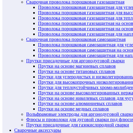
Сварочная проволока порошковая газозащитная
Проволока порошковая газозащитная для угл
Проволока порошковая газозащитная для выс
Проволока порошковая газозащитная для теп
Проволока порошковая газозащитная на осно
Проволока порошковая газозащитная на основ
Проволока порошковая газозащитная для нап
Сварочная проволока порошковая самозащитная
Проволока порошковая самозащитная для угл
Проволока порошковая самозащитная на осн
Проволока порошковая самозащитная для нап
Прутки присадочные для аргонодуговой сварки
Прутки на основе магниевых сплавов
Прутки на основе титановых сплавов
Прутки для углеродистых и низколегированн
Прутки для высокопрочных низколегированн
Прутки для теплоустойчивых хромо-молибде
Прутки на основе высоколегированных нерж
Прутки на основе никелевых сплавов для чуг
Прутки на основе алюминиевых сплавов
Прутки на основе медных сплавов
Вольфрамовые электроды для аргонодуговой сварк
Флюсы и проволоки для дуговой сварки под флюсо
Прутки присадочные для газокислородной сварки
Сварочные аксессуары