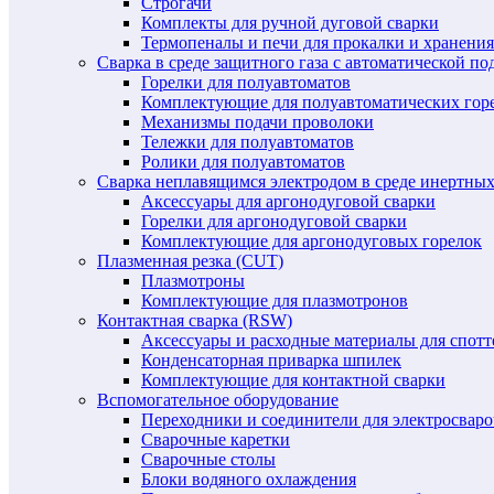
Строгачи
Комплекты для ручной дуговой сварки
Термопеналы и печи для прокалки и хранения
Сварка в среде защитного газа с автоматической 
Горелки для полуавтоматов
Комплектующие для полуавтоматических гор
Механизмы подачи проволоки
Тележки для полуавтоматов
Ролики для полуавтоматов
Сварка неплавящимся электродом в среде инертных 
Аксессуары для аргонодуговой сварки
Горелки для аргонодуговой сварки
Комплектующие для аргонодуговых горелок
Плазменная резка (CUT)
Плазмотроны
Комплектующие для плазмотронов
Контактная сварка (RSW)
Аксессуары и расходные материалы для спотт
Конденсаторная приварка шпилек
Комплектующие для контактной сварки
Вспомогательное оборудование
Переходники и соединители для электросвар
Сварочные каретки
Сварочные столы
Блоки водяного охлаждения