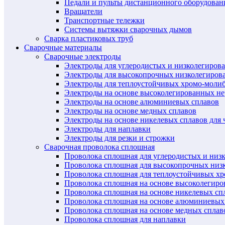
Педали и пульты дистанционного оборудован
Вращатели
Транспортные тележки
Системы вытяжки сварочных дымов
Сварка пластиковых труб
Сварочные материалы
Сварочные электроды
Электроды для углеродистых и низколегиров
Электроды для высокопрочных низколегиров
Электроды для теплоустойчивых хромо-моли
Электроды на основе высоколегированных н
Электроды на основе алюминиевых сплавов
Электроды на основе медных сплавов
Электроды на основе никелевых сплавов для 
Электроды для наплавки
Электроды для резки и строжки
Сварочная проволока сплошная
Проволока сплошная для углеродистых и низ
Проволока сплошная для высокопрочных низ
Проволока сплошная для теплоустойчивых х
Проволока сплошная на основе высоколегир
Проволока сплошная на основе никелевых спл
Проволока сплошная на основе алюминиевых
Проволока сплошная на основе медных сплав
Проволока сплошная для наплавки