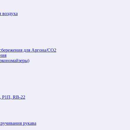
и воздуха
осбережения для Аргона/СО2
ния
(экономайзеры)
, Р1П, RB-22
кручивания рукава