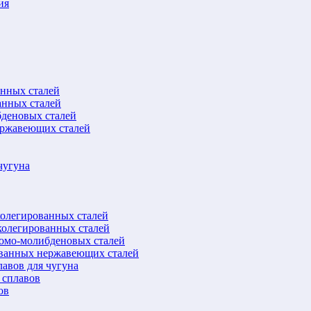
ия
анных сталей
анных сталей
бденовых сталей
ержавеющих сталей
чугуна
колегированных сталей
колегированных сталей
ромо-молибденовых сталей
ованных нержавеющих сталей
авов для чугуна
 сплавов
ов