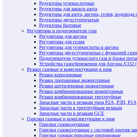
Редукторы углекислотные
Редукторы для закиси азота
Редукторы для азота, аргона, гелия, водорода 
Редукторы двухступенчатые
Редукторы бытовые
Регуляторы и подогреватели газа
Регуляторы для аргона
Регуляторы для гелия
Регуляторы для углекислоты и аргона
Регуляторы двухступенчатые c функцией газ
Подогреватели углекислого газа и блоки пита
Устройства газосбережения для Аргона /СО2 
Резаки газовые и комплектующие к ним
Резаки керосиновые
Резаки пропановые инжекторные
Резаки ацетиленовые инжекторные
Резаки комбинированные инжекторные
Резаки комбинированные трехтрубные
Запасные части к резакам типа Р2А, Р3П, Р1А
Запасные части к трехтрубным резакам
Запасные части к резакам GCE
Горелки газовые и комплектующие к ним
Горелки газовоздушные
Горелки газовоздушные с системой против за
Горелки газокислородные пропановые