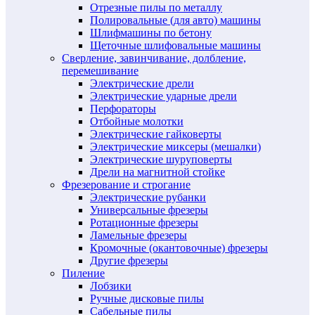
Отрезные пилы по металлу
Полировальные (для авто) машины
Шлифмашины по бетону
Щеточные шлифовальные машины
Сверление, завинчивание, долбление,
перемешивание
Электрические дрели
Электрические ударные дрели
Перфораторы
Отбойные молотки
Электрические гайковерты
Электрические миксеры (мешалки)
Электрические шуруповерты
Дрели на магнитной стойке
Фрезерование и строгание
Электрические рубанки
Универсальные фрезеры
Ротационные фрезеры
Ламельные фрезеры
Кромочные (окантовочные) фрезеры
Другие фрезеры
Пиление
Лобзики
Ручные дисковые пилы
Сабельные пилы