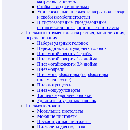
матрасов, габионов
Скобы, гвозди и шпильки
Универсальные пневмостеплеры под гвозди
и скобы (комбопистолеты)
Штифтозабивные, гвоздезабивные,
шпилькозабивные финишные пистолеты
Пневмоинструмент для сверления, завинчивания,
перемешивания
Наборы ударных головок
Переходники для ударных головок
Пневмогайковерты 1 дюйм
Пневмогайковерты 1/2 дюйма
Пневмогайковерты 3/4 дюйма
Пневмодрели
Пневмоперфораторы (перфораторы
пневматические)
Пневмотрещетки
Пневмошуруповерты
Торцевые ударные головки
Удлинители ударных головок
Пневмопистолеты
Мовильные пистолеты
Моющие пистолеты
Пескоструйные пистолеты
Пистолеты для подкачки