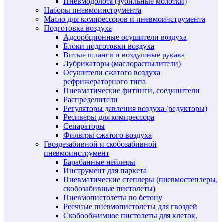
Пневмодолота (зубильные молотки)
Наборы пневмоинструмента
Масло для компрессоров и пневмоинструмента
Подготовка воздуха
Адсорбционные осушители воздуха
Блоки подготовки воздуха
Витые шланги и воздушные рукава
Лубрикаторы (маслораспылители)
Осушители сжатого воздуха
рефрижераторного типа
Пневматические фитинги, соединители
Распределители
Регуляторы давления воздуха (редукторы)
Ресиверы для компрессора
Сепараторы
Фильтры сжатого воздуха
Гвоздезабивной и скобозабивной
пневмоинструмент
Барабанные нейлеры
Инструмент для паркета
Пневматические степлеры (пневмостеплеры,
скобозабивные пистолеты)
Пневмопистолеты по бетону
Реечные пневмопистолеты для гвоздей
Скобообжимное пистолеты для клеток,