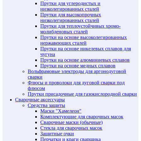
Прутки для углеродистых и
низколегированных сталей
Прутки для высокопрочных
низколегированных сталей
Прутки для теплоустойчивых хромо-
молибденовых сталей
Прутки на основе высоколегированных
нержавеющих сталей
Прутки на основе никелевых сплавов для
чугуна
Прутки на основе алюминиевых сплавов
Прутки на основе медных сплавов
Вольфрамовые электроды для аргонодуговой
сварки
Флюсы и проволоки для дуговой сварки под
флюсом
Прутки присадочные для газокислородной сварки
Сварочные аксессуары
Средства защиты
Маски "Хамелеон"
Комплектующие для сварочных масок
Сварочные маски (обычные)
Стекла для сварочных масок
Защитные очки
Перчатки и краги сварщика