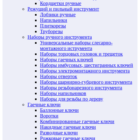
Кордщетки ручные
Режущий и пильный инструмент
Лобзики ручные
Напильники
Плиткорезы
Труборезы
Наборы ручного инструмента
Универсальные наборы слесарно-
монтажного иструмента
Наборы торцовых головок и трещеток
Наборы гаечных ключей
Наборы имбусовых, шестигранных ключей
Наборы электромонтажного инструмента
Наборы отверток
Наборы шарнирно-губцевого инструмента
Наборы резьбонарезного инструмента
Наборы напильников
Наборы для резьбы по дереву
Гаечные ключи
Баллонные ключи
Воротки
Комбинированные гаечные ключи
Накидные гаечные ключи
Разводные ключи
Рожковые гаечные ключи