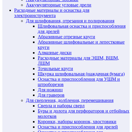
Аккумуляторные угловые дрели
Расходные материалы и оснастка для
электроинструмента
Для шлифования, отрезания и полирования
Шлифовальная оснастка и приспособления
для дрелей
Абразивные отрезные круги
Абразивные шлифовальные и лепестковые
круги
Алмазные диски
Расходные материалы для ЭШМ, ВШМ,
ЛШМ
Точильные круги
Шкурка шлифовальная (наждачная бумага)
Оснастка и приспособления для УШМ и
штроборезов
Для ножниц
Для граверов
Для сверления, долбления, перемешивания
Сверла и наборы сверл
Буры и долота для перфораторов и отбойных
молотков
Коронки, наборы коронок, хвостовики
Оснастка и приспособления для дрелей