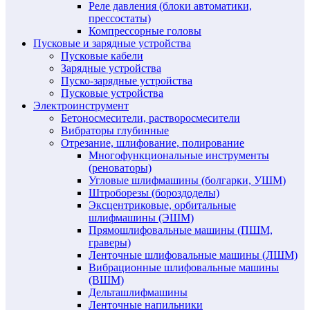
Реле давления (блоки автоматики,
прессостаты)
Компрессорные головы
Пусковые и зарядные устройства
Пусковые кабели
Зарядные устройства
Пуско-зарядные устройства
Пусковые устройства
Электроинструмент
Бетоносмесители, растворосмесители
Вибраторы глубинные
Отрезание, шлифование, полирование
Многофункциональные инструменты
(реноваторы)
Угловые шлифмашины (болгарки, УШМ)
Штроборезы (бороздоделы)
Эксцентриковые, орбитальные
шлифмашины (ЭШМ)
Прямошлифовальные машины (ПШМ,
граверы)
Ленточные шлифовальные машины (ЛШМ)
Вибрационные шлифовальные машины
(ВШМ)
Дельташлифмашины
Ленточные напильники