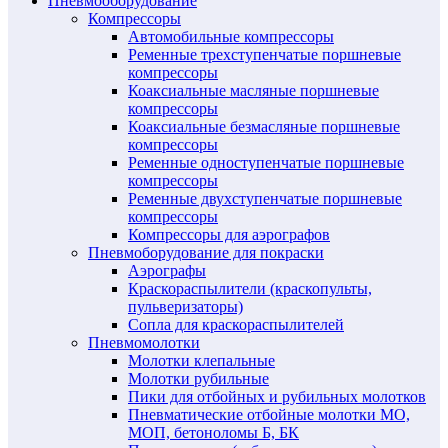
Пневмооборудование
Компрессоры
Автомобильные компрессоры
Ременные трехступенчатые поршневые
компрессоры
Коаксиальные масляные поршневые
компрессоры
Коаксиальные безмасляные поршневые
компрессоры
Ременные одноступенчатые поршневые
компрессоры
Ременные двухступенчатые поршневые
компрессоры
Компрессоры для аэрографов
Пневмоборудование для покраски
Аэрографы
Краскораспылители (краскопульты,
пульверизаторы)
Сопла для краскораспылителей
Пневмомолотки
Молотки клепальные
Молотки рубильные
Пики для отбойных и рубильных молотков
Пневматические отбойные молотки МО,
МОП, бетоноломы Б, БК