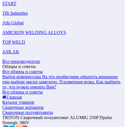
START
TBi Industries
Alfa Global
AMICRON WELDING ALLOYS
TOP WELD
ASILAK
Все производители
Обзоры и советы
Все обзоры и советы
Выбор компрессора
На что необходимо обратить внимание
при выборе маски хамелеон.
Плазменная резка. Как выбрать
то, что нужно именно Вам?
Все обзоры и советы
Главная
Каталог товаров
Сварочные аппараты
Сварочные полуавтоматы
TRITON Сварочный полуавтомат ALUMIG 250P Dpulse
Synergic 380V