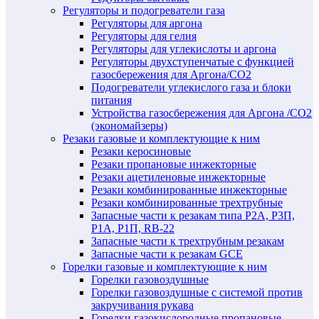
Регуляторы и подогреватели газа
Регуляторы для аргона
Регуляторы для гелия
Регуляторы для углекислоты и аргона
Регуляторы двухступенчатые c функцией
газосбережения для Аргона/СО2
Подогреватели углекислого газа и блоки
питания
Устройства газосбережения для Аргона /СО2
(экономайзеры)
Резаки газовые и комплектующие к ним
Резаки керосиновые
Резаки пропановые инжекторные
Резаки ацетиленовые инжекторные
Резаки комбинированные инжекторные
Резаки комбинированные трехтрубные
Запасные части к резакам типа Р2А, Р3П,
Р1А, Р1П, RB-22
Запасные части к трехтрубным резакам
Запасные части к резакам GCE
Горелки газовые и комплектующие к ним
Горелки газовоздушные
Горелки газовоздушные с системой против
закручивания рукава
Горелки газокислородные пропановые