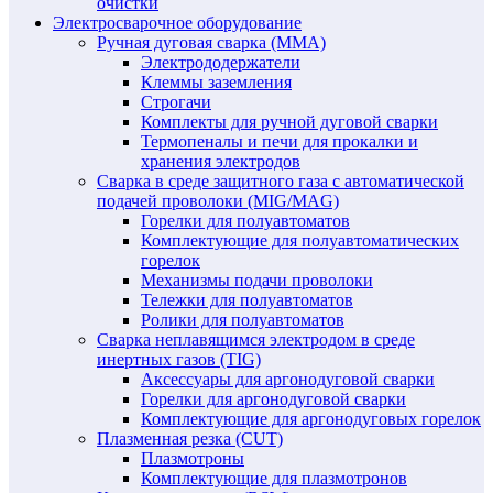
очистки
Электросварочное оборудование
Ручная дуговая сварка (MMA)
Электрододержатели
Клеммы заземления
Строгачи
Комплекты для ручной дуговой сварки
Термопеналы и печи для прокалки и
хранения электродов
Сварка в среде защитного газа с автоматической
подачей проволоки (MIG/MAG)
Горелки для полуавтоматов
Комплектующие для полуавтоматических
горелок
Механизмы подачи проволоки
Тележки для полуавтоматов
Ролики для полуавтоматов
Сварка неплавящимся электродом в среде
инертных газов (TIG)
Аксессуары для аргонодуговой сварки
Горелки для аргонодуговой сварки
Комплектующие для аргонодуговых горелок
Плазменная резка (CUT)
Плазмотроны
Комплектующие для плазмотронов