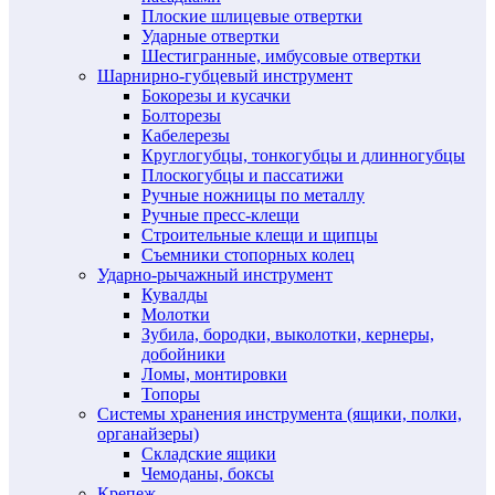
Плоские шлицевые отвертки
Ударные отвертки
Шестигранные, имбусовые отвертки
Шарнирно-губцевый инструмент
Бокорезы и кусачки
Болторезы
Кабелерезы
Круглогубцы, тонкогубцы и длинногубцы
Плоскогубцы и пассатижи
Ручные ножницы по металлу
Ручные пресс-клещи
Строительные клещи и щипцы
Съемники стопорных колец
Ударно-рычажный инструмент
Кувалды
Молотки
Зубила, бородки, выколотки, кернеры,
добойники
Ломы, монтировки
Топоры
Системы хранения инструмента (ящики, полки,
органайзеры)
Складские ящики
Чемоданы, боксы
Крепеж