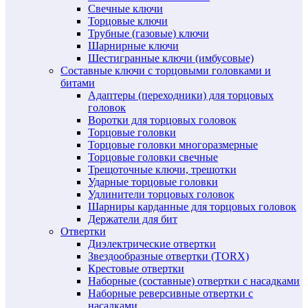
Свечные ключи
Торцовые ключи
Трубные (газовые) ключи
Шарнирные ключи
Шестигранные ключи (имбусовые)
Составные ключи с торцовыми головками и
битами
Адаптеры (переходники) для торцовых
головок
Воротки для торцовых головок
Торцовые головки
Торцовые головки многоразмерные
Торцовые головки свечные
Трещоточные ключи, трещотки
Ударные торцовые головки
Удлинители торцовых головок
Шарниры карданные для торцовых головок
Держатели для бит
Отвертки
Диэлектрические отвертки
Звездообразные отвертки (TORX)
Крестовые отвертки
Наборные (составные) отвертки с насадками
Наборные реверсивные отвертки с
насадками