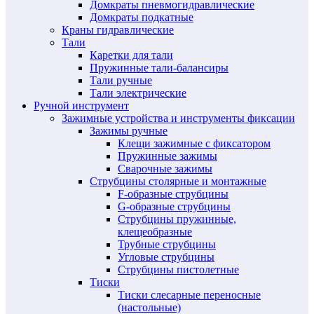
Домкраты пневмогидравлические
Домкраты подкатные
Краны гидравлические
Тали
Каретки для тали
Пружинные тали-балансиры
Тали ручные
Тали электрические
Ручной инструмент
Зажимные устройства и инструменты фиксации
Зажимы ручные
Клещи зажимные с фиксатором
Пружинные зажимы
Сварочные зажимы
Струбцины столярные и монтажные
F-образные струбцины
G-образные струбцины
Струбцины пружинные,
клещеобразные
Трубные струбцины
Угловые струбцины
Струбцины пистолетные
Тиски
Тиски слесарные переносные
(настольные)