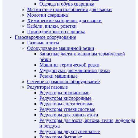
Одежда и обувь сварщика
Магнитные приспособления для сварки
Молотки сварщика
Химические материалы для сварки
Кабели, вилки, розетки
Принадлежности сварщика
Газосварочное оборудование
Газовые плиты
Оборудование машинной резки
Запасные части к машинам термической
резки
Машины термической резки
Мундштуки для машинной резки
Резаки машинные
Сетевое и рамповое оборудование
Редукторы газовые
Редукторы пропановые
Редукторы кислородные
Редукторы ацетиленовые
Редукторы углекислотные
Редукторы для закиси азота
Редукторы для азота, аргона, гелия, водорода
и воздуха
Редукторы двухступенчатые
Редукторы бытовые