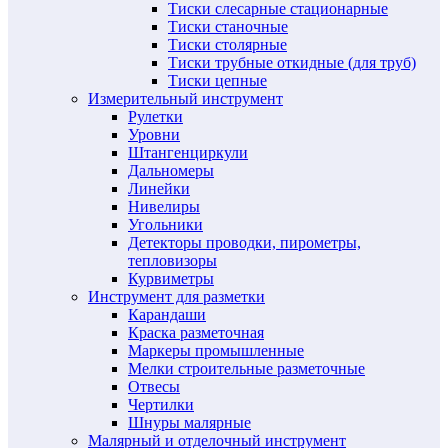
Тиски слесарные стационарные
Тиски станочные
Тиски столярные
Тиски трубные откидные (для труб)
Тиски цепные
Измерительный инструмент
Рулетки
Уровни
Штангенциркули
Дальномеры
Линейки
Нивелиры
Угольники
Детекторы проводки, пирометры,
тепловизоры
Курвиметры
Инструмент для разметки
Карандаши
Краска разметочная
Маркеры промышленные
Мелки строительные разметочные
Отвесы
Чертилки
Шнуры малярные
Малярный и отделочный инструмент