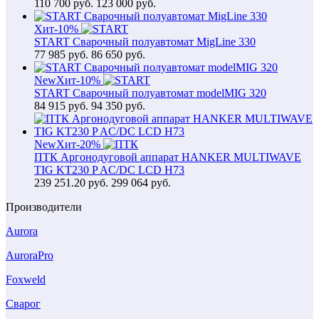
110 700
руб.
123 000 руб.
Хит
-10%
START Сварочный полуавтомат MigLine 330
77 985
руб.
86 650 руб.
New
Хит
-10%
START Сварочный полуавтомат modelMIG 320
84 915
руб.
94 350 руб.
New
Хит
-20%
ПТК Аргонодуговой аппарат HANKER MULTIWAVE
TIG KT230 P AC/DC LCD H73
239 251.20
руб.
299 064 руб.
Производители
Aurora
AuroraPro
Foxweld
Сварог