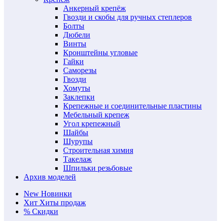
Анкерный крепёж
Гвозди и скобы для ручных степлеров
Болты
Дюбели
Винты
Кронштейны угловые
Гайки
Саморезы
Гвозди
Хомуты
Заклепки
Крепежные и соединительные пластины
Мебельный крепеж
Угол крепежный
Шайбы
Шурупы
Строительная химия
Такелаж
Шпильки резьбовые
Архив моделей
New
Новинки
Хит
Хиты продаж
%
Скидки