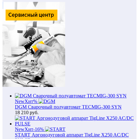
New
Хит
%
DGM Сварочный полуавтомат TECMIG-300 SYN
18 210
руб.
New
Хит
-16%
START Аргонодуговой аппарат TigLine X250 AC/DC