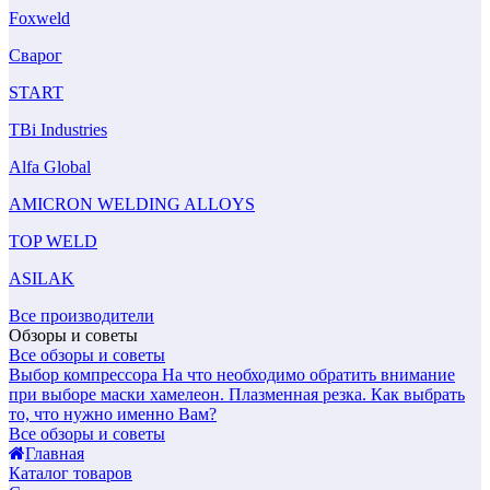
Foxweld
Сварог
START
TBi Industries
Alfa Global
AMICRON WELDING ALLOYS
TOP WELD
ASILAK
Все производители
Обзоры и советы
Все обзоры и советы
Выбор компрессора
На что необходимо обратить внимание
при выборе маски хамелеон.
Плазменная резка. Как выбрать
то, что нужно именно Вам?
Все обзоры и советы
Главная
Каталог товаров