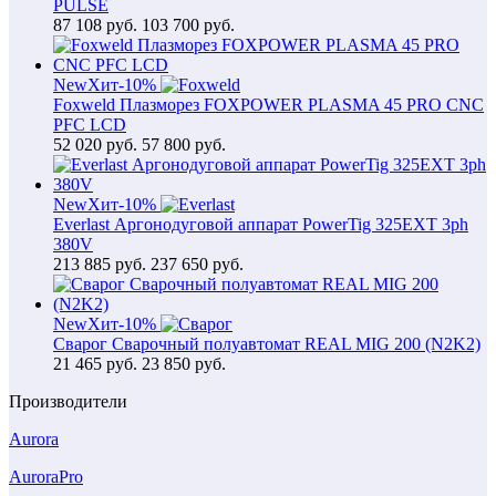
PULSE
87 108
руб.
103 700 руб.
New
Хит
-10%
Foxweld Плазморез FOXPOWER PLASMA 45 PRO CNC
PFC LCD
52 020
руб.
57 800 руб.
New
Хит
-10%
Everlast Аргонодуговой аппарат PowerTig 325EXT 3ph
380V
213 885
руб.
237 650 руб.
New
Хит
-10%
Сварог Сварочный полуавтомат REAL MIG 200 (N2K2)
21 465
руб.
23 850 руб.
Производители
Aurora
AuroraPro