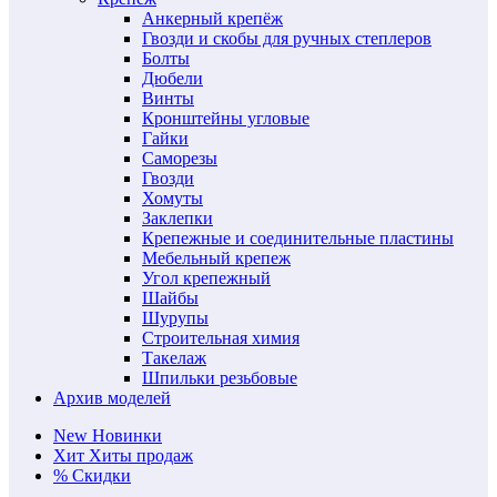
Анкерный крепёж
Гвозди и скобы для ручных степлеров
Болты
Дюбели
Винты
Кронштейны угловые
Гайки
Саморезы
Гвозди
Хомуты
Заклепки
Крепежные и соединительные пластины
Мебельный крепеж
Угол крепежный
Шайбы
Шурупы
Строительная химия
Такелаж
Шпильки резьбовые
Архив моделей
New
Новинки
Хит
Хиты продаж
%
Скидки