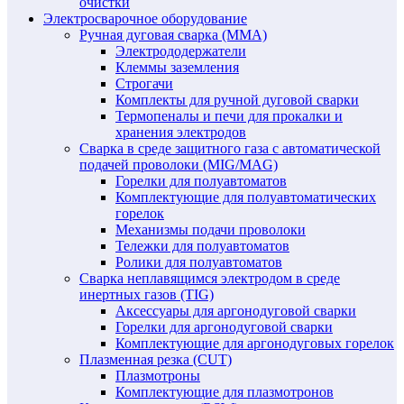
очистки
Электросварочное оборудование
Ручная дуговая сварка (MMA)
Электрододержатели
Клеммы заземления
Строгачи
Комплекты для ручной дуговой сварки
Термопеналы и печи для прокалки и
хранения электродов
Сварка в среде защитного газа с автоматической
подачей проволоки (MIG/MAG)
Горелки для полуавтоматов
Комплектующие для полуавтоматических
горелок
Механизмы подачи проволоки
Тележки для полуавтоматов
Ролики для полуавтоматов
Сварка неплавящимся электродом в среде
инертных газов (TIG)
Аксессуары для аргонодуговой сварки
Горелки для аргонодуговой сварки
Комплектующие для аргонодуговых горелок
Плазменная резка (CUT)
Плазмотроны
Комплектующие для плазмотронов