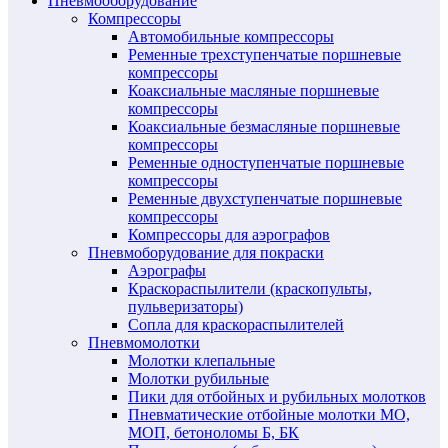
Пневмооборудование
Компрессоры
Автомобильные компрессоры
Ременные трехступенчатые поршневые
компрессоры
Коаксиальные масляные поршневые
компрессоры
Коаксиальные безмасляные поршневые
компрессоры
Ременные одноступенчатые поршневые
компрессоры
Ременные двухступенчатые поршневые
компрессоры
Компрессоры для аэрографов
Пневмоборудование для покраски
Аэрографы
Краскораспылители (краскопульты,
пульверизаторы)
Сопла для краскораспылителей
Пневмомолотки
Молотки клепальные
Молотки рубильные
Пики для отбойных и рубильных молотков
Пневматические отбойные молотки МО,
МОП, бетоноломы Б, БК