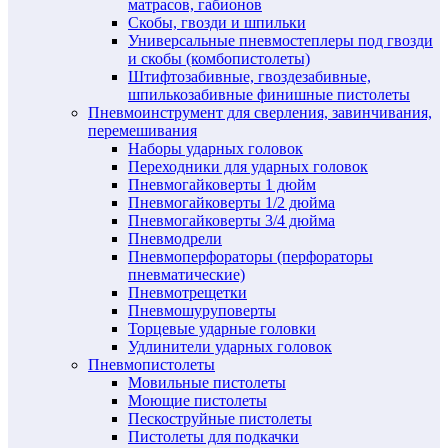
матрасов, габионов
Скобы, гвозди и шпильки
Универсальные пневмостеплеры под гвозди
и скобы (комбопистолеты)
Штифтозабивные, гвоздезабивные,
шпилькозабивные финишные пистолеты
Пневмоинструмент для сверления, завинчивания,
перемешивания
Наборы ударных головок
Переходники для ударных головок
Пневмогайковерты 1 дюйм
Пневмогайковерты 1/2 дюйма
Пневмогайковерты 3/4 дюйма
Пневмодрели
Пневмоперфораторы (перфораторы
пневматические)
Пневмотрещетки
Пневмошуруповерты
Торцевые ударные головки
Удлинители ударных головок
Пневмопистолеты
Мовильные пистолеты
Моющие пистолеты
Пескоструйные пистолеты
Пистолеты для подкачки