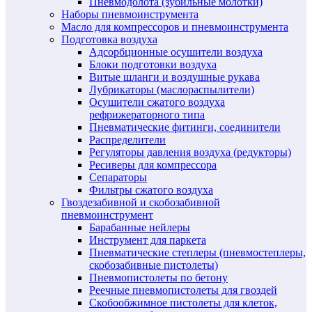
Пневмодолота (зубильные молотки)
Наборы пневмоинструмента
Масло для компрессоров и пневмоинструмента
Подготовка воздуха
Адсорбционные осушители воздуха
Блоки подготовки воздуха
Витые шланги и воздушные рукава
Лубрикаторы (маслораспылители)
Осушители сжатого воздуха
рефрижераторного типа
Пневматические фитинги, соединители
Распределители
Регуляторы давления воздуха (редукторы)
Ресиверы для компрессора
Сепараторы
Фильтры сжатого воздуха
Гвоздезабивной и скобозабивной
пневмоинструмент
Барабанные нейлеры
Инструмент для паркета
Пневматические степлеры (пневмостеплеры,
скобозабивные пистолеты)
Пневмопистолеты по бетону
Реечные пневмопистолеты для гвоздей
Скобообжимное пистолеты для клеток,