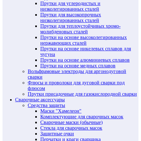
Прутки для углеродистых и
низколегированных сталей
Прутки для высокопрочных
низколегированных сталей
Прутки для теплоустойчивых хромо-
молибденовых сталей
Прутки на основе высоколегированных
нержавеющих сталей
Прутки на основе никелевых сплавов для
чугуна
Прутки на основе алюминиевых сплавов
Прутки на основе медных сплавов
Вольфрамовые электроды для аргонодуговой
сварки
Флюсы и проволоки для дуговой сварки под
флюсом
Прутки присадочные для газокислородной сварки
Сварочные аксессуары
Средства защиты
Маски "Хамелеон"
Комплектующие для сварочных масок
Сварочные маски (обычные)
Стекла для сварочных масок
Защитные очки
Перчатки и краги сварщика