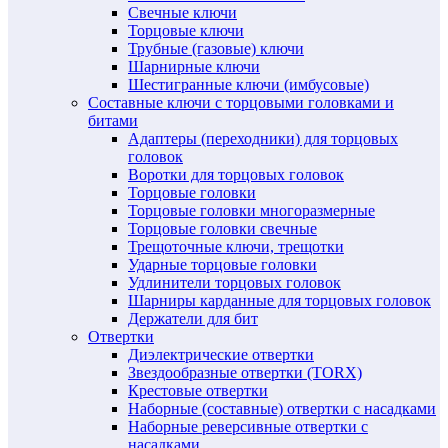
Свечные ключи
Торцовые ключи
Трубные (газовые) ключи
Шарнирные ключи
Шестигранные ключи (имбусовые)
Составные ключи с торцовыми головками и
битами
Адаптеры (переходники) для торцовых
головок
Воротки для торцовых головок
Торцовые головки
Торцовые головки многоразмерные
Торцовые головки свечные
Трещоточные ключи, трещотки
Ударные торцовые головки
Удлинители торцовых головок
Шарниры карданные для торцовых головок
Держатели для бит
Отвертки
Диэлектрические отвертки
Звездообразные отвертки (TORX)
Крестовые отвертки
Наборные (составные) отвертки с насадками
Наборные реверсивные отвертки с
насадками