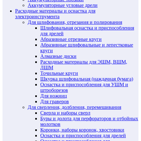
Аккумуляторные угловые дрели
Расходные материалы и оснастка для
электроинструмента
Для шлифования, отрезания и полирования
Шлифовальная оснастка и приспособления
для дрелей
Абразивные отрезные круги
Абразивные шлифовальные и лепестковые
круги
Алмазные диски
Расходные материалы для ЭШМ, ВШМ,
ЛШМ
Точильные круги
Шкурка шлифовальная (наждачная бумага)
Оснастка и приспособления для УШМ и
штроборезов
Для ножниц
Для граверов
Для сверления, долбления, перемешивания
Сверла и наборы сверл
Буры и долота для перфораторов и отбойных
молотков
Коронки, наборы коронок, хвостовики
Оснастка и приспособления для дрелей