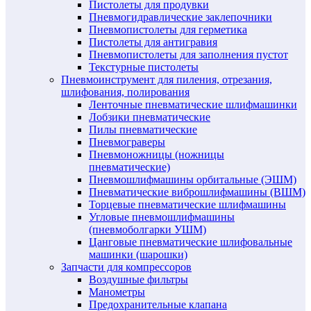
Пистолеты для продувки
Пневмогидравлические заклепочники
Пневмопистолеты для герметика
Пистолеты для антигравия
Пневмопистолеты для заполнения пустот
Текстурные пистолеты
Пневмоинструмент для пиления, отрезания,
шлифования, полирования
Ленточные пневматические шлифмашинки
Лобзики пневматические
Пилы пневматические
Пневмограверы
Пневмоножницы (ножницы
пневматические)
Пневмошлифмашины орбитальные (ЭШМ)
Пневматические виброшлифмашины (ВШМ)
Торцевые пневматические шлифмашины
Угловые пневмошлифмашины
(пневмоболгарки УШМ)
Цанговые пневматические шлифовальные
машинки (шарошки)
Запчасти для компрессоров
Воздушные фильтры
Манометры
Предохранительные клапана