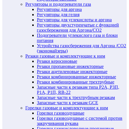
Регуляторы и подогреватели газа
Регуляторы для аргона
Регуляторы для гелия
Регуляторы для углекислоты и аргона
Регуляторы двухступенчатые c функцией
газосбережения для Аргона/СО2
Подогреватели углекислого газа и блоки
питания
Устройства газосбережения для Аргона /СО2
(экономайзеры)
Резаки газовые и комплектующие к ним
Резаки керосиновые
Резаки пропановые инжекторные
Резаки ацетиленовые инжекторные
Резаки комбинированные инжекторные
Резаки комбинированные трехтрубные
Запасные части к резакам типа Р2А, Р3П,
Р1А, Р1П, RB-22
Запасные части к трехтрубным резакам
Запасные части к резакам GCE
Горелки газовые и комплектующие к ним
Горелки газовоздушные
Горелки газовоздушные с системой против
закручивания рукава
Горелки газокислородные пропановые