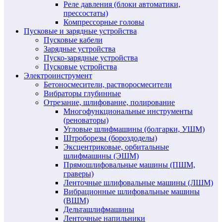
Реле давления (блоки автоматики,
прессостаты)
Компрессорные головы
Пусковые и зарядные устройства
Пусковые кабели
Зарядные устройства
Пуско-зарядные устройства
Пусковые устройства
Электроинструмент
Бетоносмесители, растворосмесители
Вибраторы глубинные
Отрезание, шлифование, полирование
Многофункциональные инструменты
(реноваторы)
Угловые шлифмашины (болгарки, УШМ)
Штроборезы (бороздоделы)
Эксцентриковые, орбитальные
шлифмашины (ЭШМ)
Прямошлифовальные машины (ПШМ,
граверы)
Ленточные шлифовальные машины (ЛШМ)
Вибрационные шлифовальные машины
(ВШМ)
Дельташлифмашины
Ленточные напильники