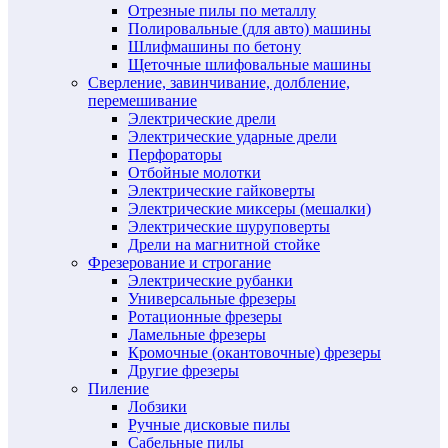
Отрезные пилы по металлу
Полировальные (для авто) машины
Шлифмашины по бетону
Щеточные шлифовальные машины
Сверление, завинчивание, долбление,
перемешивание
Электрические дрели
Электрические ударные дрели
Перфораторы
Отбойные молотки
Электрические гайковерты
Электрические миксеры (мешалки)
Электрические шуруповерты
Дрели на магнитной стойке
Фрезерование и строгание
Электрические рубанки
Универсальные фрезеры
Ротационные фрезеры
Ламельные фрезеры
Кромочные (окантовочные) фрезеры
Другие фрезеры
Пиление
Лобзики
Ручные дисковые пилы
Сабельные пилы