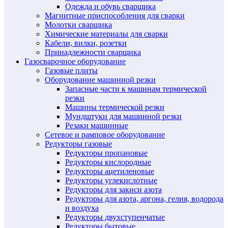
Одежда и обувь сварщика
Магнитные приспособления для сварки
Молотки сварщика
Химические материалы для сварки
Кабели, вилки, розетки
Принадлежности сварщика
Газосварочное оборудование
Газовые плиты
Оборудование машинной резки
Запасные части к машинам термической
резки
Машины термической резки
Мундштуки для машинной резки
Резаки машинные
Сетевое и рамповое оборудование
Редукторы газовые
Редукторы пропановые
Редукторы кислородные
Редукторы ацетиленовые
Редукторы углекислотные
Редукторы для закиси азота
Редукторы для азота, аргона, гелия, водорода
и воздуха
Редукторы двухступенчатые
Редукторы бытовые