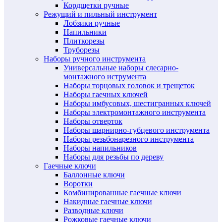
Кордщетки ручные
Режущий и пильный инструмент
Лобзики ручные
Напильники
Плиткорезы
Труборезы
Наборы ручного инструмента
Универсальные наборы слесарно-
монтажного иструмента
Наборы торцовых головок и трещеток
Наборы гаечных ключей
Наборы имбусовых, шестигранных ключей
Наборы электромонтажного инструмента
Наборы отверток
Наборы шарнирно-губцевого инструмента
Наборы резьбонарезного инструмента
Наборы напильников
Наборы для резьбы по дереву
Гаечные ключи
Баллонные ключи
Воротки
Комбинированные гаечные ключи
Накидные гаечные ключи
Разводные ключи
Рожковые гаечные ключи