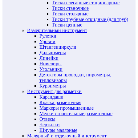
Тиски слесарные стационарные
Тиски станочные
Тиски столярные
Тиски трубные откидные (для труб)
Тиски цепные
Измерительный инструмент
Рулетки
Уровни
Штангенциркули
Дальномеры
Линейки
Нивелиры
Угольники
Детекторы проводки, пирометры,
тепловизоры
Курвиметры
Инструмент для разметки
Карандаши
Краска разметочная
Маркеры промышленные
Мелки строительные разметочные
Отвесы
Чертилки
Шнуры малярные
Малярный и отделочный инструмент