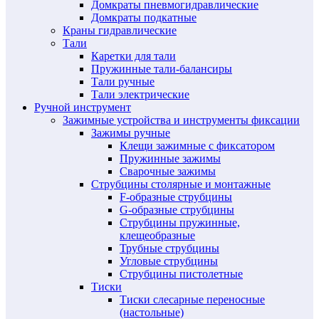
Домкраты пневмогидравлические
Домкраты подкатные
Краны гидравлические
Тали
Каретки для тали
Пружинные тали-балансиры
Тали ручные
Тали электрические
Ручной инструмент
Зажимные устройства и инструменты фиксации
Зажимы ручные
Клещи зажимные с фиксатором
Пружинные зажимы
Сварочные зажимы
Струбцины столярные и монтажные
F-образные струбцины
G-образные струбцины
Струбцины пружинные,
клещеобразные
Трубные струбцины
Угловые струбцины
Струбцины пистолетные
Тиски
Тиски слесарные переносные
(настольные)