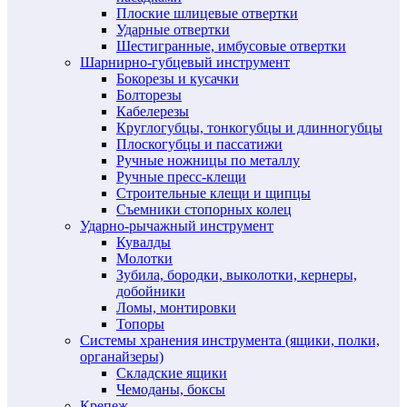
Плоские шлицевые отвертки
Ударные отвертки
Шестигранные, имбусовые отвертки
Шарнирно-губцевый инструмент
Бокорезы и кусачки
Болторезы
Кабелерезы
Круглогубцы, тонкогубцы и длинногубцы
Плоскогубцы и пассатижи
Ручные ножницы по металлу
Ручные пресс-клещи
Строительные клещи и щипцы
Съемники стопорных колец
Ударно-рычажный инструмент
Кувалды
Молотки
Зубила, бородки, выколотки, кернеры,
добойники
Ломы, монтировки
Топоры
Системы хранения инструмента (ящики, полки,
органайзеры)
Складские ящики
Чемоданы, боксы
Крепеж