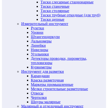
Тиски слесарные стационарные
Тиски станочные
Тиски столярные
Тиски трубные откидные (для труб)
Тиски цепные
Измерительный инструмент
Рулетки
Уровни
Штангенциркули
Дальномеры
Линейки
Нивелиры
Угольники
Детекторы проводки, пирометры,
тепловизоры
Курвиметры
Инструмент для разметки
Карандаши
Краска разметочная
Маркеры промышленные
Мелки строительные разметочные
Отвесы
Чертилки
Шнуры малярные
Малярный и отделочный инструмент