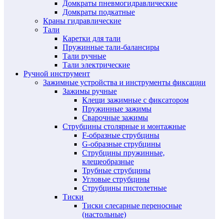
Домкраты пневмогидравлические
Домкраты подкатные
Краны гидравлические
Тали
Каретки для тали
Пружинные тали-балансиры
Тали ручные
Тали электрические
Ручной инструмент
Зажимные устройства и инструменты фиксации
Зажимы ручные
Клещи зажимные с фиксатором
Пружинные зажимы
Сварочные зажимы
Струбцины столярные и монтажные
F-образные струбцины
G-образные струбцины
Струбцины пружинные,
клещеобразные
Трубные струбцины
Угловые струбцины
Струбцины пистолетные
Тиски
Тиски слесарные переносные
(настольные)