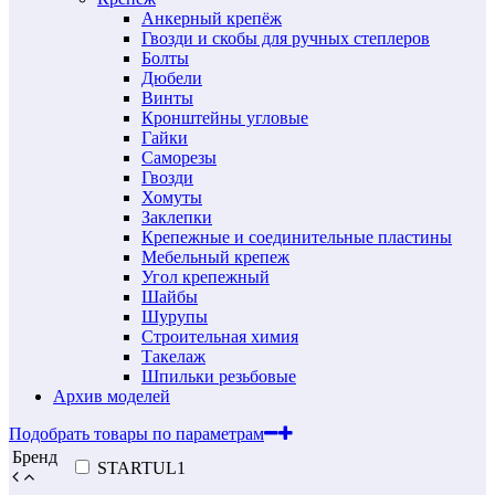
Анкерный крепёж
Гвозди и скобы для ручных степлеров
Болты
Дюбели
Винты
Кронштейны угловые
Гайки
Саморезы
Гвозди
Хомуты
Заклепки
Крепежные и соединительные пластины
Мебельный крепеж
Угол крепежный
Шайбы
Шурупы
Строительная химия
Такелаж
Шпильки резьбовые
Архив моделей
Подобрать товары по параметрам
Бренд
STARTUL
1