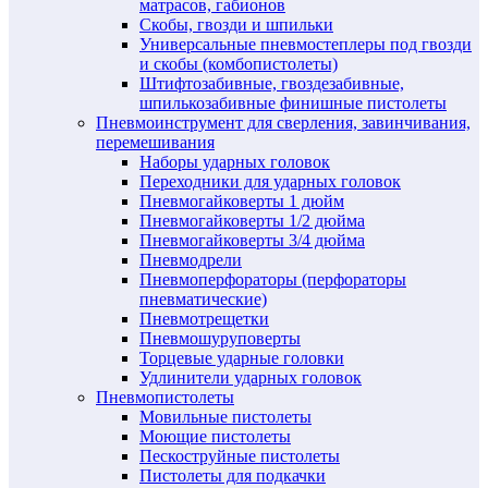
матрасов, габионов
Скобы, гвозди и шпильки
Универсальные пневмостеплеры под гвозди
и скобы (комбопистолеты)
Штифтозабивные, гвоздезабивные,
шпилькозабивные финишные пистолеты
Пневмоинструмент для сверления, завинчивания,
перемешивания
Наборы ударных головок
Переходники для ударных головок
Пневмогайковерты 1 дюйм
Пневмогайковерты 1/2 дюйма
Пневмогайковерты 3/4 дюйма
Пневмодрели
Пневмоперфораторы (перфораторы
пневматические)
Пневмотрещетки
Пневмошуруповерты
Торцевые ударные головки
Удлинители ударных головок
Пневмопистолеты
Мовильные пистолеты
Моющие пистолеты
Пескоструйные пистолеты
Пистолеты для подкачки