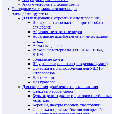
Аккумуляторные угловые дрели
Расходные материалы и оснастка для
электроинструмента
Для шлифования, отрезания и полирования
Шлифовальная оснастка и приспособления
для дрелей
Абразивные отрезные круги
Абразивные шлифовальные и лепестковые
круги
Алмазные диски
Расходные материалы для ЭШМ, ВШМ,
ЛШМ
Точильные круги
Шкурка шлифовальная (наждачная бумага)
Оснастка и приспособления для УШМ и
штроборезов
Для ножниц
Для граверов
Для сверления, долбления, перемешивания
Сверла и наборы сверл
Буры и долота для перфораторов и отбойных
молотков
Коронки, наборы коронок, хвостовики
Оснастка и приспособления для дрелей