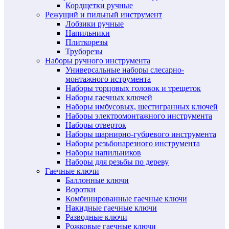
Кордщетки ручные
Режущий и пильный инструмент
Лобзики ручные
Напильники
Плиткорезы
Труборезы
Наборы ручного инструмента
Универсальные наборы слесарно-
монтажного иструмента
Наборы торцовых головок и трещеток
Наборы гаечных ключей
Наборы имбусовых, шестигранных ключей
Наборы электромонтажного инструмента
Наборы отверток
Наборы шарнирно-губцевого инструмента
Наборы резьбонарезного инструмента
Наборы напильников
Наборы для резьбы по дереву
Гаечные ключи
Баллонные ключи
Воротки
Комбинированные гаечные ключи
Накидные гаечные ключи
Разводные ключи
Рожковые гаечные ключи