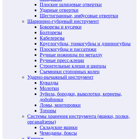
Плоские шлицевые отвертки
Ударные отвертки
Шестигранные, имбусовые отвертки
Шарнирно-губцевый инструмент
Бокорезы и кусачки
Болторезы
Кабелерезы
Круглогубцы, тонкогубцы и длинногубцы
Плоскогубцы и пассатижи
Ручные ножницы по металлу
Ручные пресс-клещи
Строительные клещи и щипцы
Съемники стопорных колец
Ударно-рычажный инструмент
Кувалды
Молотки
Зубила, бородки, выколотки, кернеры,
добойники
Ломы, монтировки
Топоры
Системы хранения инструмента (ящики, полки,
органайзеры)
Складские ящики
Чемоданы, боксы
Крепеж