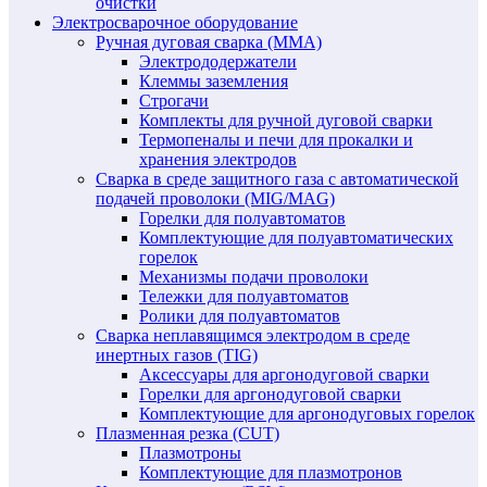
очистки
Электросварочное оборудование
Ручная дуговая сварка (MMA)
Электрододержатели
Клеммы заземления
Строгачи
Комплекты для ручной дуговой сварки
Термопеналы и печи для прокалки и
хранения электродов
Сварка в среде защитного газа с автоматической
подачей проволоки (MIG/MAG)
Горелки для полуавтоматов
Комплектующие для полуавтоматических
горелок
Механизмы подачи проволоки
Тележки для полуавтоматов
Ролики для полуавтоматов
Сварка неплавящимся электродом в среде
инертных газов (TIG)
Аксессуары для аргонодуговой сварки
Горелки для аргонодуговой сварки
Комплектующие для аргонодуговых горелок
Плазменная резка (CUT)
Плазмотроны
Комплектующие для плазмотронов