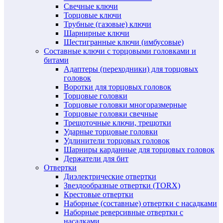
Свечные ключи
Торцовые ключи
Трубные (газовые) ключи
Шарнирные ключи
Шестигранные ключи (имбусовые)
Составные ключи с торцовыми головками и
битами
Адаптеры (переходники) для торцовых
головок
Воротки для торцовых головок
Торцовые головки
Торцовые головки многоразмерные
Торцовые головки свечные
Трещоточные ключи, трещотки
Ударные торцовые головки
Удлинители торцовых головок
Шарниры карданные для торцовых головок
Держатели для бит
Отвертки
Диэлектрические отвертки
Звездообразные отвертки (TORX)
Крестовые отвертки
Наборные (составные) отвертки с насадками
Наборные реверсивные отвертки с
насадками