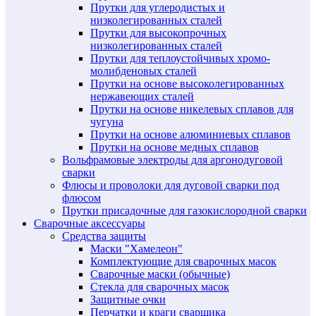
Прутки для углеродистых и
низколегированных сталей
Прутки для высокопрочных
низколегированных сталей
Прутки для теплоустойчивых хромо-
молибденовых сталей
Прутки на основе высоколегированных
нержавеющих сталей
Прутки на основе никелевых сплавов для
чугуна
Прутки на основе алюминиевых сплавов
Прутки на основе медных сплавов
Вольфрамовые электроды для аргонодуговой
сварки
Флюсы и проволоки для дуговой сварки под
флюсом
Прутки присадочные для газокислородной сварки
Сварочные аксессуары
Средства защиты
Маски "Хамелеон"
Комплектующие для сварочных масок
Сварочные маски (обычные)
Стекла для сварочных масок
Защитные очки
Перчатки и краги сварщика