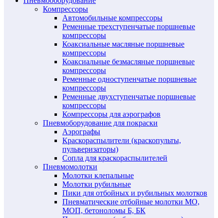
Пневмооборудование
Компрессоры
Автомобильные компрессоры
Ременные трехступенчатые поршневые
компрессоры
Коаксиальные масляные поршневые
компрессоры
Коаксиальные безмасляные поршневые
компрессоры
Ременные одноступенчатые поршневые
компрессоры
Ременные двухступенчатые поршневые
компрессоры
Компрессоры для аэрографов
Пневмоборудование для покраски
Аэрографы
Краскораспылители (краскопульты,
пульверизаторы)
Сопла для краскораспылителей
Пневмомолотки
Молотки клепальные
Молотки рубильные
Пики для отбойных и рубильных молотков
Пневматические отбойные молотки МО,
МОП, бетоноломы Б, БК