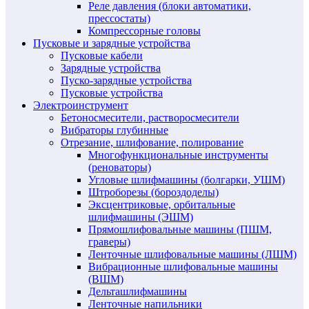
Реле давления (блоки автоматики,
прессостаты)
Компрессорные головы
Пусковые и зарядные устройства
Пусковые кабели
Зарядные устройства
Пуско-зарядные устройства
Пусковые устройства
Электроинструмент
Бетоносмесители, растворосмесители
Вибраторы глубинные
Отрезание, шлифование, полирование
Многофункциональные инструменты
(реноваторы)
Угловые шлифмашины (болгарки, УШМ)
Штроборезы (бороздоделы)
Эксцентриковые, орбитальные
шлифмашины (ЭШМ)
Прямошлифовальные машины (ПШМ,
граверы)
Ленточные шлифовальные машины (ЛШМ)
Вибрационные шлифовальные машины
(ВШМ)
Дельташлифмашины
Ленточные напильники