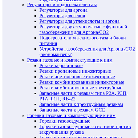
Регуляторы и подогреватели газа
Регуляторы для аргона
Регуляторы для гелия
Регуляторы для углекислоты и аргона
Регуляторы двухступенчатые c функцией
газосбережения для Аргона/СО2
Подогреватели углекислого газа и блоки
питания
Устройства газосбережения для Аргона /СО2
(экономайзеры)
Резаки газовые и комплектующие к ним
Резаки керосиновые
Резаки пропановые инжекторные
Резаки ацетиленовые инжекторные
Резаки комбинированные инжекторные
Резаки комбинированные трехтрубные
Запасные части к резакам типа Р2А, Р3П,
Р1А, Р1П, RB-22
Запасные части к трехтрубным резакам
Запасные части к резакам GCE
Горелки газовые и комплектующие к ним
Горелки газовоздушные
Горелки газовоздушные с системой против
закручивания рукава
Горелки газокислородные пропановые