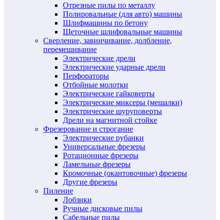
Отрезные пилы по металлу
Полировальные (для авто) машины
Шлифмашины по бетону
Щеточные шлифовальные машины
Сверление, завинчивание, долбление,
перемешивание
Электрические дрели
Электрические ударные дрели
Перфораторы
Отбойные молотки
Электрические гайковерты
Электрические миксеры (мешалки)
Электрические шуруповерты
Дрели на магнитной стойке
Фрезерование и строгание
Электрические рубанки
Универсальные фрезеры
Ротационные фрезеры
Ламельные фрезеры
Кромочные (окантовочные) фрезеры
Другие фрезеры
Пиление
Лобзики
Ручные дисковые пилы
Сабельные пилы