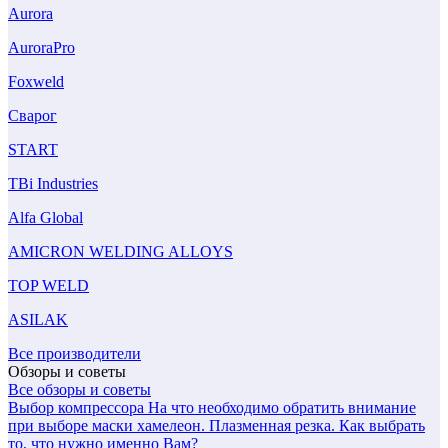
Aurora
AuroraPro
Foxweld
Сварог
START
TBi Industries
Alfa Global
AMICRON WELDING ALLOYS
TOP WELD
ASILAK
Все производители
Обзоры и советы
Все обзоры и советы
Выбор компрессора
На что необходимо обратить внимание
при выборе маски хамелеон.
Плазменная резка. Как выбрать
то, что нужно именно Вам?