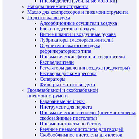
Пневмодолота (зубильные молотки)
Наборы пневмоинструмента
Масло для компрессоров и пневмоинструмента
Подготовка воздуха
Адсорбционные осушители воздуха
Блоки подготовки воздуха
Витые шланги и воздушные рукава
Лубрикаторы (маслораспылители)
Осушители сжатого воздуха
рефрижераторного типа
Пневматические фитинги, соединители
Распределители
Регуляторы давления воздуха (редукторы)
Ресиверы для компрессора
Сепараторы
Фильтры сжатого воздуха
Гвоздезабивной и скобозабивной
пневмоинструмент
Барабанные нейлеры
Инструмент для паркета
Пневматические степлеры (пневмостеплеры,
скобозабивные пистолеты)
Пневмопистолеты по бетону
Реечные пневмопистолеты для гвоздей
Скобообжимное пистолеты для клеток,