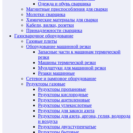
Одежда и обувь сварщика
Магнитные приспособления для сварки
Молотки сварщика
Химические материалы для сварки
Кабели, вилки, розетки
Принадлежности сварщика
Газосварочное оборудование
Газовые плиты
Оборудование машинной резки
Запасные части к машинам термической
резки
Машины термической резки
Мундштуки для машинной резки
Резаки машинные
Сетевое и рамповое оборудование
Редукторы газовые
Редукторы пропановые
Редукторы кислородные
Редукторы ацетиленовые
Редукторы углекислотные
Редукторы для закиси азота
Редукторы для азота, аргона, гелия, водорода
и воздуха
Редукторы двухступенчатые
Редукторы бытовые