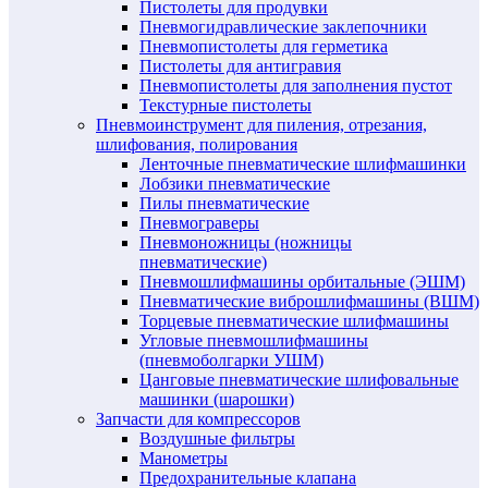
Пистолеты для продувки
Пневмогидравлические заклепочники
Пневмопистолеты для герметика
Пистолеты для антигравия
Пневмопистолеты для заполнения пустот
Текстурные пистолеты
Пневмоинструмент для пиления, отрезания,
шлифования, полирования
Ленточные пневматические шлифмашинки
Лобзики пневматические
Пилы пневматические
Пневмограверы
Пневмоножницы (ножницы
пневматические)
Пневмошлифмашины орбитальные (ЭШМ)
Пневматические виброшлифмашины (ВШМ)
Торцевые пневматические шлифмашины
Угловые пневмошлифмашины
(пневмоболгарки УШМ)
Цанговые пневматические шлифовальные
машинки (шарошки)
Запчасти для компрессоров
Воздушные фильтры
Манометры
Предохранительные клапана