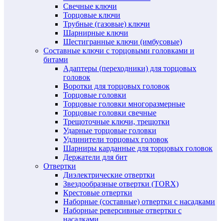
Свечные ключи
Торцовые ключи
Трубные (газовые) ключи
Шарнирные ключи
Шестигранные ключи (имбусовые)
Составные ключи с торцовыми головками и
битами
Адаптеры (переходники) для торцовых
головок
Воротки для торцовых головок
Торцовые головки
Торцовые головки многоразмерные
Торцовые головки свечные
Трещоточные ключи, трещотки
Ударные торцовые головки
Удлинители торцовых головок
Шарниры карданные для торцовых головок
Держатели для бит
Отвертки
Диэлектрические отвертки
Звездообразные отвертки (TORX)
Крестовые отвертки
Наборные (составные) отвертки с насадками
Наборные реверсивные отвертки с
насадками