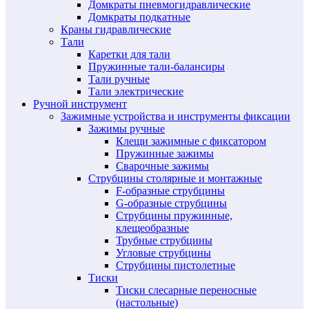
Домкраты пневмогидравлические
Домкраты подкатные
Краны гидравлические
Тали
Каретки для тали
Пружинные тали-балансиры
Тали ручные
Тали электрические
Ручной инструмент
Зажимные устройства и инструменты фиксации
Зажимы ручные
Клещи зажимные с фиксатором
Пружинные зажимы
Сварочные зажимы
Струбцины столярные и монтажные
F-образные струбцины
G-образные струбцины
Струбцины пружинные,
клещеобразные
Трубные струбцины
Угловые струбцины
Струбцины пистолетные
Тиски
Тиски слесарные переносные
(настольные)