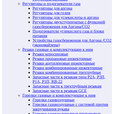
Регуляторы и подогреватели газа
Регуляторы для аргона
Регуляторы для гелия
Регуляторы для углекислоты и аргона
Регуляторы двухступенчатые c функцией
газосбережения для Аргона/СО2
Подогреватели углекислого газа и блоки
питания
Устройства газосбережения для Аргона /СО2
(экономайзеры)
Резаки газовые и комплектующие к ним
Резаки керосиновые
Резаки пропановые инжекторные
Резаки ацетиленовые инжекторные
Резаки комбинированные инжекторные
Резаки комбинированные трехтрубные
Запасные части к резакам типа Р2А, Р3П,
Р1А, Р1П, RB-22
Запасные части к трехтрубным резакам
Запасные части к резакам GCE
Горелки газовые и комплектующие к ним
Горелки газовоздушные
Горелки газовоздушные с системой против
закручивания рукава
Горелки газокислородные пропановые