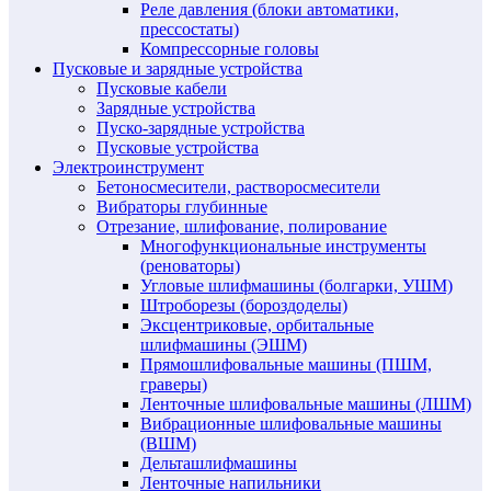
Реле давления (блоки автоматики,
прессостаты)
Компрессорные головы
Пусковые и зарядные устройства
Пусковые кабели
Зарядные устройства
Пуско-зарядные устройства
Пусковые устройства
Электроинструмент
Бетоносмесители, растворосмесители
Вибраторы глубинные
Отрезание, шлифование, полирование
Многофункциональные инструменты
(реноваторы)
Угловые шлифмашины (болгарки, УШМ)
Штроборезы (бороздоделы)
Эксцентриковые, орбитальные
шлифмашины (ЭШМ)
Прямошлифовальные машины (ПШМ,
граверы)
Ленточные шлифовальные машины (ЛШМ)
Вибрационные шлифовальные машины
(ВШМ)
Дельташлифмашины
Ленточные напильники