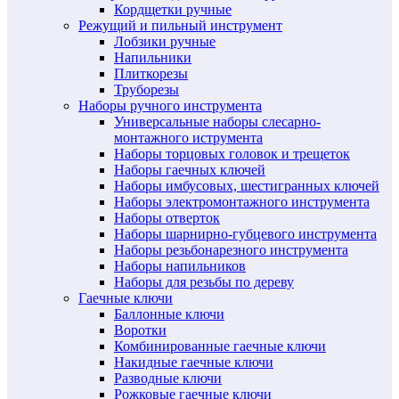
Кордщетки ручные
Режущий и пильный инструмент
Лобзики ручные
Напильники
Плиткорезы
Труборезы
Наборы ручного инструмента
Универсальные наборы слесарно-
монтажного иструмента
Наборы торцовых головок и трещеток
Наборы гаечных ключей
Наборы имбусовых, шестигранных ключей
Наборы электромонтажного инструмента
Наборы отверток
Наборы шарнирно-губцевого инструмента
Наборы резьбонарезного инструмента
Наборы напильников
Наборы для резьбы по дереву
Гаечные ключи
Баллонные ключи
Воротки
Комбинированные гаечные ключи
Накидные гаечные ключи
Разводные ключи
Рожковые гаечные ключи