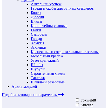
Анкерный крепёж
Гвозди и скобы для ручных степлеров
Болты
Дюбели
Винты
Кронштейны угловые
Гайки
Саморезы
Гвозди
Хомуты
Заклепки
Крепежные и соединительные пластины
Мебельный крепеж
Угол крепежный
Шайбы
Шурупы
Строительная химия
Такелаж
Шпильки резьбовые
Архив моделей
Подобрать товары по параметрам
Foxweld
8
Aurora
2