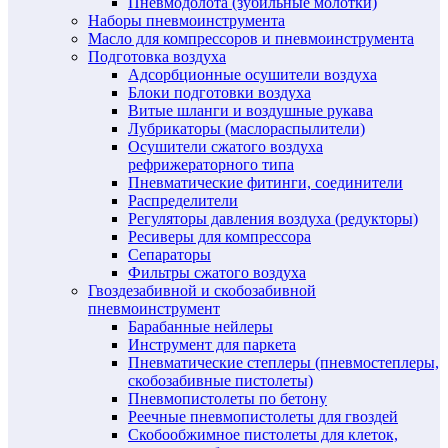
Пневмодолота (зубильные молотки)
Наборы пневмоинструмента
Масло для компрессоров и пневмоинструмента
Подготовка воздуха
Адсорбционные осушители воздуха
Блоки подготовки воздуха
Витые шланги и воздушные рукава
Лубрикаторы (маслораспылители)
Осушители сжатого воздуха
рефрижераторного типа
Пневматические фитинги, соединители
Распределители
Регуляторы давления воздуха (редукторы)
Ресиверы для компрессора
Сепараторы
Фильтры сжатого воздуха
Гвоздезабивной и скобозабивной
пневмоинструмент
Барабанные нейлеры
Инструмент для паркета
Пневматические степлеры (пневмостеплеры,
скобозабивные пистолеты)
Пневмопистолеты по бетону
Реечные пневмопистолеты для гвоздей
Скобообжимное пистолеты для клеток,