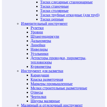
Тиски слесарные стационарные
Тиски станочные
Тиски столярные
Тиски трубные откидные (для труб)
Тиски цепные
Измерительный инструмент
Рулетки
Уровни
Штангенциркули
Дальномеры
Линейки
Нивелиры
Угольники
Детекторы проводки, пирометры,
тепловизоры
Курвиметры
Инструмент для разметки
Карандаши
Краска разметочная
Маркеры промышленные
Мелки строительные разметочные
Отвесы
Чертилки
Шнуры малярные
Малярный и отделочный инструмент