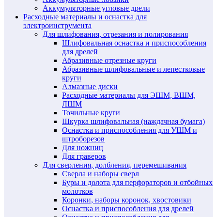
Аккумуляторные угловые дрели
Расходные материалы и оснастка для
электроинструмента
Для шлифования, отрезания и полирования
Шлифовальная оснастка и приспособления
для дрелей
Абразивные отрезные круги
Абразивные шлифовальные и лепестковые
круги
Алмазные диски
Расходные материалы для ЭШМ, ВШМ,
ЛШМ
Точильные круги
Шкурка шлифовальная (наждачная бумага)
Оснастка и приспособления для УШМ и
штроборезов
Для ножниц
Для граверов
Для сверления, долбления, перемешивания
Сверла и наборы сверл
Буры и долота для перфораторов и отбойных
молотков
Коронки, наборы коронок, хвостовики
Оснастка и приспособления для дрелей