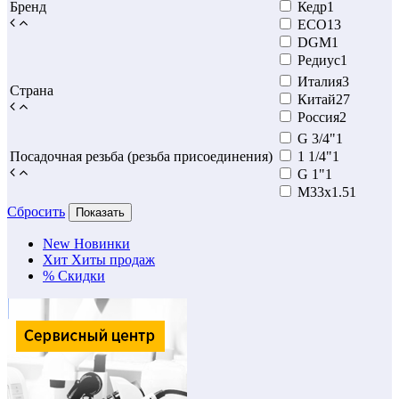
Бренд
Кедр
1
ECO
13
DGM
1
Редиус
1
Италия
3
Страна
Китай
27
Россия
2
G 3/4"
1
Посадочная резьба (резьба присоединения)
1 1/4"
1
G 1"
1
М33х1.5
1
Сбросить
Показать
New
Новинки
Хит
Хиты продаж
%
Скидки