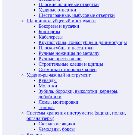
Плоские шлицевые отвертки
Ударные отвертки
Шестигранные, имбусовые отвертки
Шарнирно-губцевый инструмент
Бокорезы и кусачки
Болторезы
Кабелерезы
Круглогубцы, тонкогубцы и длинногубцы
Плоскогубцы и пассатижи
Ручные ножницы по металлу
Ручные пресс-клещи
Строительные клещи и щипцы
Съемники стопорных колец
Ударно-рычажный инструмент
Кувалды
Молотки
Зубила, бородки, выколотки, кернеры,
добойники
Ломы, монтировки
Топоры
Системы хранения инструмента (ящики, полки,
органайзеры)
Складские ящики
Чемоданы, боксы
Крепеж