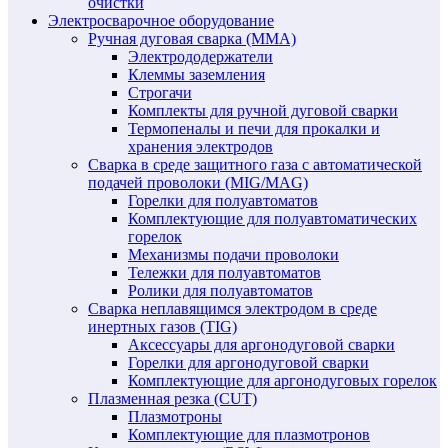
очистки
Электросварочное оборудование
Ручная дуговая сварка (MMA)
Электрододержатели
Клеммы заземления
Строгачи
Комплекты для ручной дуговой сварки
Термопеналы и печи для прокалки и
хранения электродов
Сварка в среде защитного газа с автоматической
подачей проволоки (MIG/MAG)
Горелки для полуавтоматов
Комплектующие для полуавтоматических
горелок
Механизмы подачи проволоки
Тележки для полуавтоматов
Ролики для полуавтоматов
Сварка неплавящимся электродом в среде
инертных газов (TIG)
Аксессуары для аргонодуговой сварки
Горелки для аргонодуговой сварки
Комплектующие для аргонодуговых горелок
Плазменная резка (CUT)
Плазмотроны
Комплектующие для плазмотронов