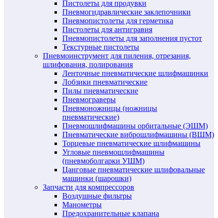
Пистолеты для продувки
Пневмогидравлические заклепочники
Пневмопистолеты для герметика
Пистолеты для антигравия
Пневмопистолеты для заполнения пустот
Текстурные пистолеты
Пневмоинструмент для пиления, отрезания,
шлифования, полирования
Ленточные пневматические шлифмашинки
Лобзики пневматические
Пилы пневматические
Пневмограверы
Пневмоножницы (ножницы
пневматические)
Пневмошлифмашины орбитальные (ЭШМ)
Пневматические виброшлифмашины (ВШМ)
Торцевые пневматические шлифмашины
Угловые пневмошлифмашины
(пневмоболгарки УШМ)
Цанговые пневматические шлифовальные
машинки (шарошки)
Запчасти для компрессоров
Воздушные фильтры
Манометры
Предохранительные клапана