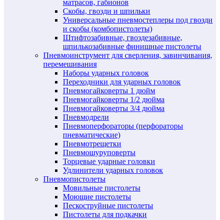
матрасов, габионов
Скобы, гвозди и шпильки
Универсальные пневмостеплеры под гвозди
и скобы (комбопистолеты)
Штифтозабивные, гвоздезабивные,
шпилькозабивные финишные пистолеты
Пневмоинструмент для сверления, завинчивания,
перемешивания
Наборы ударных головок
Переходники для ударных головок
Пневмогайковерты 1 дюйм
Пневмогайковерты 1/2 дюйма
Пневмогайковерты 3/4 дюйма
Пневмодрели
Пневмоперфораторы (перфораторы
пневматические)
Пневмотрещетки
Пневмошуруповерты
Торцевые ударные головки
Удлинители ударных головок
Пневмопистолеты
Мовильные пистолеты
Моющие пистолеты
Пескоструйные пистолеты
Пистолеты для подкачки