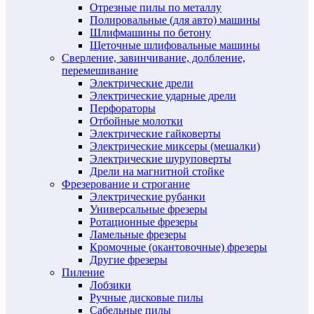
Отрезные пилы по металлу
Полировальные (для авто) машины
Шлифмашины по бетону
Щеточные шлифовальные машины
Сверление, завинчивание, долбление,
перемешивание
Электрические дрели
Электрические ударные дрели
Перфораторы
Отбойные молотки
Электрические гайковерты
Электрические миксеры (мешалки)
Электрические шуруповерты
Дрели на магнитной стойке
Фрезерование и строгание
Электрические рубанки
Универсальные фрезеры
Ротационные фрезеры
Ламельные фрезеры
Кромочные (окантовочные) фрезеры
Другие фрезеры
Пиление
Лобзики
Ручные дисковые пилы
Сабельные пилы