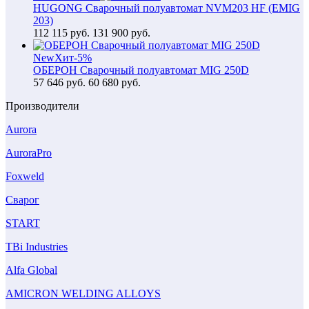
HUGONG Сварочный полуавтомат NVM203 HF (EMIG
203)
112 115
руб.
131 900 руб.
New
Хит
-5%
ОБЕРОН Сварочный полуавтомат MIG 250D
57 646
руб.
60 680 руб.
Производители
Aurora
AuroraPro
Foxweld
Сварог
START
TBi Industries
Alfa Global
AMICRON WELDING ALLOYS