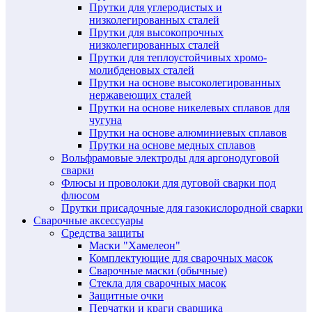
Прутки для углеродистых и
низколегированных сталей
Прутки для высокопрочных
низколегированных сталей
Прутки для теплоустойчивых хромо-
молибденовых сталей
Прутки на основе высоколегированных
нержавеющих сталей
Прутки на основе никелевых сплавов для
чугуна
Прутки на основе алюминиевых сплавов
Прутки на основе медных сплавов
Вольфрамовые электроды для аргонодуговой
сварки
Флюсы и проволоки для дуговой сварки под
флюсом
Прутки присадочные для газокислородной сварки
Сварочные аксессуары
Средства защиты
Маски "Хамелеон"
Комплектующие для сварочных масок
Сварочные маски (обычные)
Стекла для сварочных масок
Защитные очки
Перчатки и краги сварщика