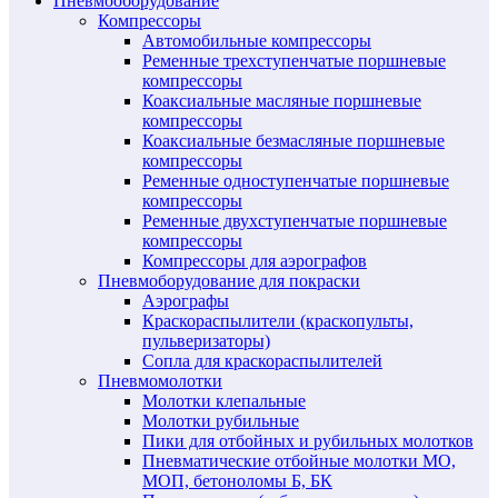
Пневмооборудование
Компрессоры
Автомобильные компрессоры
Ременные трехступенчатые поршневые
компрессоры
Коаксиальные масляные поршневые
компрессоры
Коаксиальные безмасляные поршневые
компрессоры
Ременные одноступенчатые поршневые
компрессоры
Ременные двухступенчатые поршневые
компрессоры
Компрессоры для аэрографов
Пневмоборудование для покраски
Аэрографы
Краскораспылители (краскопульты,
пульверизаторы)
Сопла для краскораспылителей
Пневмомолотки
Молотки клепальные
Молотки рубильные
Пики для отбойных и рубильных молотков
Пневматические отбойные молотки МО,
МОП, бетоноломы Б, БК