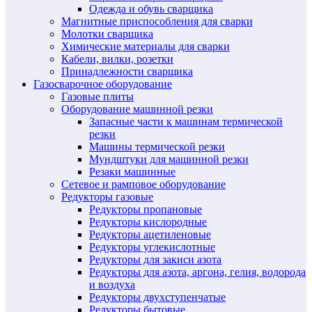
Одежда и обувь сварщика
Магнитные приспособления для сварки
Молотки сварщика
Химические материалы для сварки
Кабели, вилки, розетки
Принадлежности сварщика
Газосварочное оборудование
Газовые плиты
Оборудование машинной резки
Запасные части к машинам термической
резки
Машины термической резки
Мундштуки для машинной резки
Резаки машинные
Сетевое и рамповое оборудование
Редукторы газовые
Редукторы пропановые
Редукторы кислородные
Редукторы ацетиленовые
Редукторы углекислотные
Редукторы для закиси азота
Редукторы для азота, аргона, гелия, водорода
и воздуха
Редукторы двухступенчатые
Редукторы бытовые