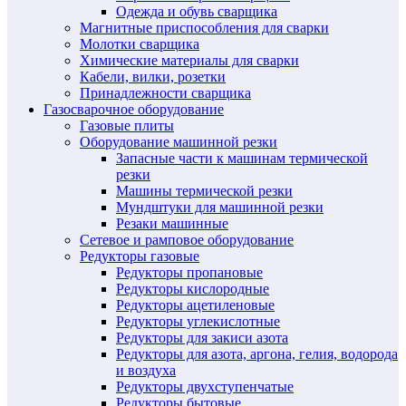
Одежда и обувь сварщика
Магнитные приспособления для сварки
Молотки сварщика
Химические материалы для сварки
Кабели, вилки, розетки
Принадлежности сварщика
Газосварочное оборудование
Газовые плиты
Оборудование машинной резки
Запасные части к машинам термической
резки
Машины термической резки
Мундштуки для машинной резки
Резаки машинные
Сетевое и рамповое оборудование
Редукторы газовые
Редукторы пропановые
Редукторы кислородные
Редукторы ацетиленовые
Редукторы углекислотные
Редукторы для закиси азота
Редукторы для азота, аргона, гелия, водорода
и воздуха
Редукторы двухступенчатые
Редукторы бытовые