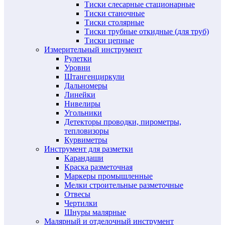
Тиски слесарные стационарные
Тиски станочные
Тиски столярные
Тиски трубные откидные (для труб)
Тиски цепные
Измерительный инструмент
Рулетки
Уровни
Штангенциркули
Дальномеры
Линейки
Нивелиры
Угольники
Детекторы проводки, пирометры,
тепловизоры
Курвиметры
Инструмент для разметки
Карандаши
Краска разметочная
Маркеры промышленные
Мелки строительные разметочные
Отвесы
Чертилки
Шнуры малярные
Малярный и отделочный инструмент