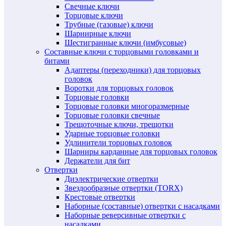
Свечные ключи
Торцовые ключи
Трубные (газовые) ключи
Шарнирные ключи
Шестигранные ключи (имбусовые)
Составные ключи с торцовыми головками и
битами
Адаптеры (переходники) для торцовых
головок
Воротки для торцовых головок
Торцовые головки
Торцовые головки многоразмерные
Торцовые головки свечные
Трещоточные ключи, трещотки
Ударные торцовые головки
Удлинители торцовых головок
Шарниры карданные для торцовых головок
Держатели для бит
Отвертки
Диэлектрические отвертки
Звездообразные отвертки (TORX)
Крестовые отвертки
Наборные (составные) отвертки с насадками
Наборные реверсивные отвертки с
насадками