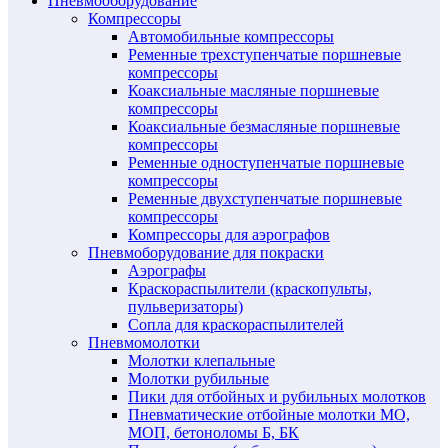
Пневмооборудование
Компрессоры
Автомобильные компрессоры
Ременные трехступенчатые поршневые
компрессоры
Коаксиальные масляные поршневые
компрессоры
Коаксиальные безмасляные поршневые
компрессоры
Ременные одноступенчатые поршневые
компрессоры
Ременные двухступенчатые поршневые
компрессоры
Компрессоры для аэрографов
Пневмоборудование для покраски
Аэрографы
Краскораспылители (краскопульты,
пульверизаторы)
Сопла для краскораспылителей
Пневмомолотки
Молотки клепальные
Молотки рубильные
Пики для отбойных и рубильных молотков
Пневматические отбойные молотки МО,
МОП, бетоноломы Б, БК