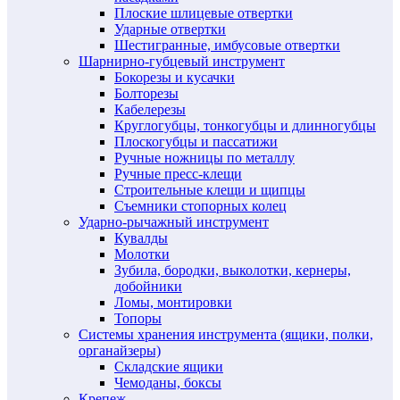
Плоские шлицевые отвертки
Ударные отвертки
Шестигранные, имбусовые отвертки
Шарнирно-губцевый инструмент
Бокорезы и кусачки
Болторезы
Кабелерезы
Круглогубцы, тонкогубцы и длинногубцы
Плоскогубцы и пассатижи
Ручные ножницы по металлу
Ручные пресс-клещи
Строительные клещи и щипцы
Съемники стопорных колец
Ударно-рычажный инструмент
Кувалды
Молотки
Зубила, бородки, выколотки, кернеры,
добойники
Ломы, монтировки
Топоры
Системы хранения инструмента (ящики, полки,
органайзеры)
Складские ящики
Чемоданы, боксы
Крепеж