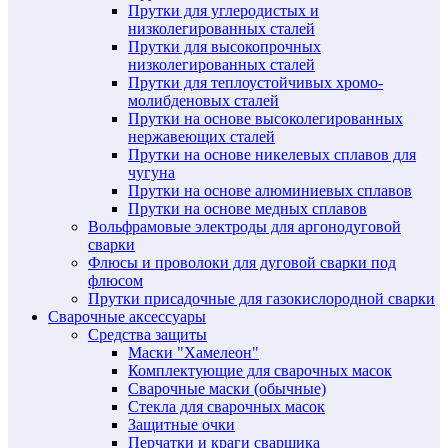
Прутки для углеродистых и
низколегированных сталей
Прутки для высокопрочных
низколегированных сталей
Прутки для теплоустойчивых хромо-
молибденовых сталей
Прутки на основе высоколегированных
нержавеющих сталей
Прутки на основе никелевых сплавов для
чугуна
Прутки на основе алюминиевых сплавов
Прутки на основе медных сплавов
Вольфрамовые электроды для аргонодуговой
сварки
Флюсы и проволоки для дуговой сварки под
флюсом
Прутки присадочные для газокислородной сварки
Сварочные аксессуары
Средства защиты
Маски "Хамелеон"
Комплектующие для сварочных масок
Сварочные маски (обычные)
Стекла для сварочных масок
Защитные очки
Перчатки и краги сварщика