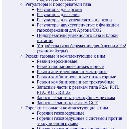
Регуляторы и подогреватели газа
Регуляторы для аргона
Регуляторы для гелия
Регуляторы для углекислоты и аргона
Регуляторы двухступенчатые c функцией
газосбережения для Аргона/СО2
Подогреватели углекислого газа и блоки
питания
Устройства газосбережения для Аргона /СО2
(экономайзеры)
Резаки газовые и комплектующие к ним
Резаки керосиновые
Резаки пропановые инжекторные
Резаки ацетиленовые инжекторные
Резаки комбинированные инжекторные
Резаки комбинированные трехтрубные
Запасные части к резакам типа Р2А, Р3П,
Р1А, Р1П, RB-22
Запасные части к трехтрубным резакам
Запасные части к резакам GCE
Горелки газовые и комплектующие к ним
Горелки газовоздушные
Горелки газовоздушные с системой против
закручивания рукава
Горелки газокислородные пропановые