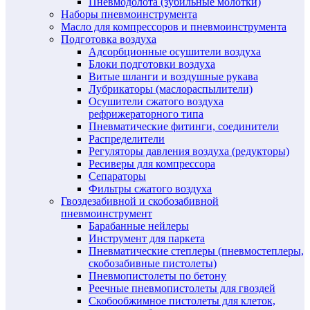
Пневмодолота (зубильные молотки)
Наборы пневмоинструмента
Масло для компрессоров и пневмоинструмента
Подготовка воздуха
Адсорбционные осушители воздуха
Блоки подготовки воздуха
Витые шланги и воздушные рукава
Лубрикаторы (маслораспылители)
Осушители сжатого воздуха
рефрижераторного типа
Пневматические фитинги, соединители
Распределители
Регуляторы давления воздуха (редукторы)
Ресиверы для компрессора
Сепараторы
Фильтры сжатого воздуха
Гвоздезабивной и скобозабивной
пневмоинструмент
Барабанные нейлеры
Инструмент для паркета
Пневматические степлеры (пневмостеплеры,
скобозабивные пистолеты)
Пневмопистолеты по бетону
Реечные пневмопистолеты для гвоздей
Скобообжимное пистолеты для клеток,