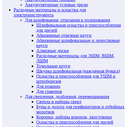
Аккумуляторные угловые дрели
Расходные материалы и оснастка для
электроинструмента
Для шлифования, отрезания и полирования
Шлифовальная оснастка и приспособления
для дрелей
Абразивные отрезные круги
Абразивные шлифовальные и лепестковые
круги
Алмазные диски
Расходные материалы для ЭШМ, ВШМ,
ЛШМ
Точильные круги
Шкурка шлифовальная (наждачная бумага)
Оснастка и приспособления для УШМ и
штроборезов
Для ножниц
Для граверов
Для сверления, долбления, перемешивания
Сверла и наборы сверл
Буры и долота для перфораторов и отбойных
молотков
Коронки, наборы коронок, хвостовики
Оснастка и приспособления для дрелей