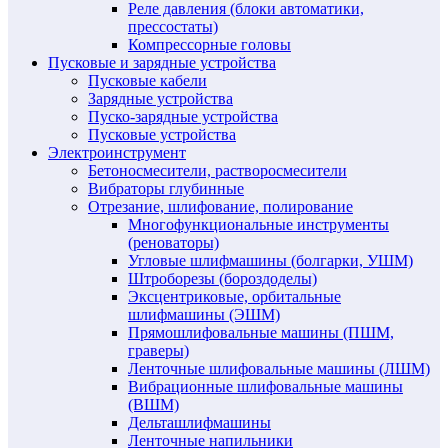
Реле давления (блоки автоматики,
прессостаты)
Компрессорные головы
Пусковые и зарядные устройства
Пусковые кабели
Зарядные устройства
Пуско-зарядные устройства
Пусковые устройства
Электроинструмент
Бетоносмесители, растворосмесители
Вибраторы глубинные
Отрезание, шлифование, полирование
Многофункциональные инструменты
(реноваторы)
Угловые шлифмашины (болгарки, УШМ)
Штроборезы (бороздоделы)
Эксцентриковые, орбитальные
шлифмашины (ЭШМ)
Прямошлифовальные машины (ПШМ,
граверы)
Ленточные шлифовальные машины (ЛШМ)
Вибрационные шлифовальные машины
(ВШМ)
Дельташлифмашины
Ленточные напильники