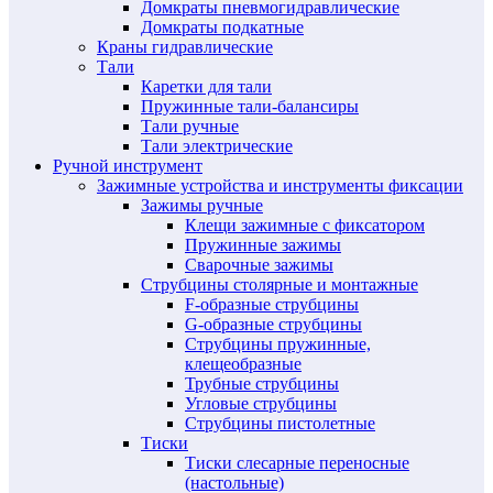
Домкраты пневмогидравлические
Домкраты подкатные
Краны гидравлические
Тали
Каретки для тали
Пружинные тали-балансиры
Тали ручные
Тали электрические
Ручной инструмент
Зажимные устройства и инструменты фиксации
Зажимы ручные
Клещи зажимные с фиксатором
Пружинные зажимы
Сварочные зажимы
Струбцины столярные и монтажные
F-образные струбцины
G-образные струбцины
Струбцины пружинные,
клещеобразные
Трубные струбцины
Угловые струбцины
Струбцины пистолетные
Тиски
Тиски слесарные переносные
(настольные)