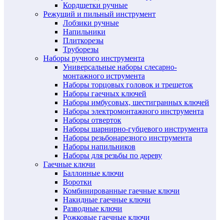
Кордщетки ручные
Режущий и пильный инструмент
Лобзики ручные
Напильники
Плиткорезы
Труборезы
Наборы ручного инструмента
Универсальные наборы слесарно-
монтажного иструмента
Наборы торцовых головок и трещеток
Наборы гаечных ключей
Наборы имбусовых, шестигранных ключей
Наборы электромонтажного инструмента
Наборы отверток
Наборы шарнирно-губцевого инструмента
Наборы резьбонарезного инструмента
Наборы напильников
Наборы для резьбы по дереву
Гаечные ключи
Баллонные ключи
Воротки
Комбинированные гаечные ключи
Накидные гаечные ключи
Разводные ключи
Рожковые гаечные ключи