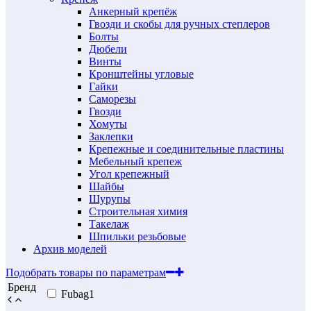
Анкерный крепёж
Гвозди и скобы для ручных степлеров
Болты
Дюбели
Винты
Кронштейны угловые
Гайки
Саморезы
Гвозди
Хомуты
Заклепки
Крепежные и соединительные пластины
Мебельный крепеж
Угол крепежный
Шайбы
Шурупы
Строительная химия
Такелаж
Шпильки резьбовые
Архив моделей
Подобрать товары по параметрам
Бренд
Fubag
1