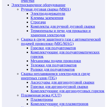
очистки
Электросварочное оборудование
Ручная дуговая сварка (MMA)
Электрододержатели
Клеммы заземления
Строгачи
Комплекты для ручной дуговой сварки
Термопеналы и печи для прокалки и
хранения электродов
Сварка в среде защитного газа с автоматической
подачей проволоки (MIG/MAG)
Горелки для полуавтоматов
Комплектующие для полуавтоматических
горелок
Механизмы подачи проволоки
Тележки для полуавтоматов
Ролики для полуавтоматов
Сварка неплавящимся электродом в среде
инертных газов (TIG)
Аксессуары для аргонодуговой сварки
Горелки для аргонодуговой сварки
Комплектующие для аргонодуговых горелок
Плазменная резка (CUT)
Плазмотроны
Комплектующие для плазмотронов