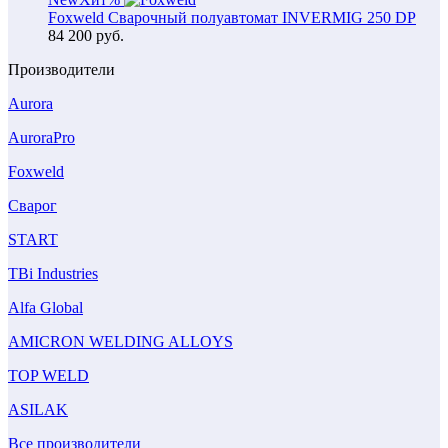
Foxweld Сварочный полуавтомат INVERMIG 250 DP
84 200
руб.
Производители
Aurora
AuroraPro
Foxweld
Сварог
START
TBi Industries
Alfa Global
AMICRON WELDING ALLOYS
TOP WELD
ASILAK
Все производители