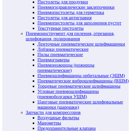
Пистолеты для продувки
Пневмогидравлические заклепочники
Пневмопистолеты для герметика
Пистолеты для антигравия
Пневмопистолеты для заполнения пустот
Текстурные пистолеты
Пневмоинструмент для пиления, отрезания,
шлифования, полирования
Ленточные пневматические шлифмашинки
Лобзики пневматические
Пилы пневматические
Пневмограверы
Пневмоножницы (ножницы
пневматические)
Пневмошлифмашины орбитальные (ЭШМ)
Пневматические виброшлифмашины (ВШМ)
Торцевые пневматические шлифмашины
Угловые пневмошлифмашины
(пневмоболгарки УШМ)
Цанговые пневматические шлифовальные
машинки (шарошки)
Запчасти для компрессоров
Воздушные фильтры
Манометры
Предохранительные клапана