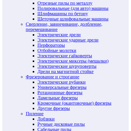
Отрезные пилы по металлу
Полировальные (для авто) машины
Шлифмашины по бетону
Щеточные шлифовальные машины
Сверление, завинчивание, долбление,
перемешивание
Электрические дрели
Электрические ударные дрели
Перфораторы
Отбойные молотки
Электрические гайковерты
Электрические миксеры (мешалки)
Электрические шуруповерты
Дрели на магнитной стойке
Фрезерование и строгание
Электрические рубанки
Универсальные фрезеры
Ротационные фрезеры
Ламельные фрезеры
Кромочные (окантовочные) фрезеры
Другие фрезеры
Пиление
Лобзики
Ручные дисковые пилы
Сабельные пилы