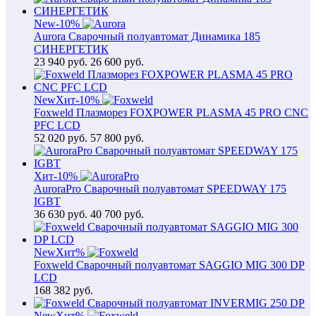
New
-10%
Aurora Сварочный полуавтомат Динамика 185
СИНЕРГЕТИК
23 940
руб.
26 600 руб.
New
Хит
-10%
Foxweld Плазморез FOXPOWER PLASMA 45 PRO CNC
PFC LCD
52 020
руб.
57 800 руб.
Хит
-10%
AuroraPro Сварочный полуавтомат SPEEDWAY 175
IGBT
36 630
руб.
40 700 руб.
New
Хит
%
Foxweld Сварочный полуавтомат SAGGIO MIG 300 DP
LCD
168 382
руб.
New
Хит
%