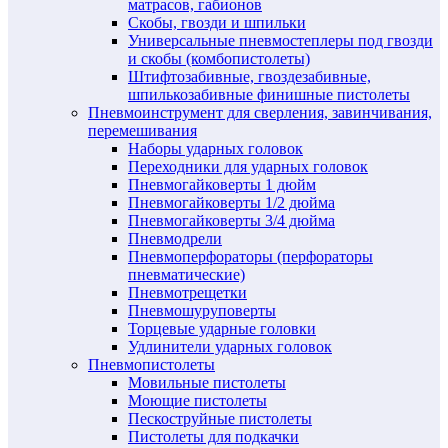
матрасов, габионов
Скобы, гвозди и шпильки
Универсальные пневмостеплеры под гвозди
и скобы (комбопистолеты)
Штифтозабивные, гвоздезабивные,
шпилькозабивные финишные пистолеты
Пневмоинструмент для сверления, завинчивания,
перемешивания
Наборы ударных головок
Переходники для ударных головок
Пневмогайковерты 1 дюйм
Пневмогайковерты 1/2 дюйма
Пневмогайковерты 3/4 дюйма
Пневмодрели
Пневмоперфораторы (перфораторы
пневматические)
Пневмотрещетки
Пневмошуруповерты
Торцевые ударные головки
Удлинители ударных головок
Пневмопистолеты
Мовильные пистолеты
Моющие пистолеты
Пескоструйные пистолеты
Пистолеты для подкачки