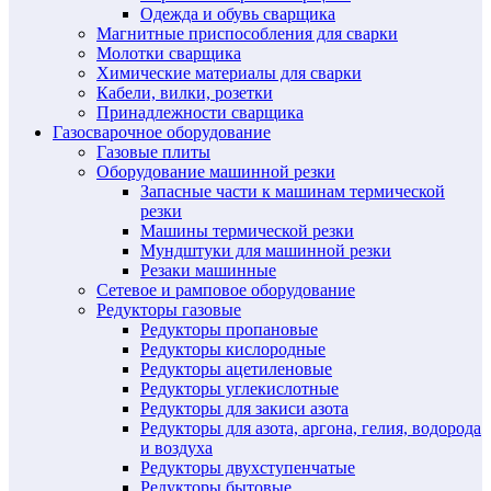
Одежда и обувь сварщика
Магнитные приспособления для сварки
Молотки сварщика
Химические материалы для сварки
Кабели, вилки, розетки
Принадлежности сварщика
Газосварочное оборудование
Газовые плиты
Оборудование машинной резки
Запасные части к машинам термической
резки
Машины термической резки
Мундштуки для машинной резки
Резаки машинные
Сетевое и рамповое оборудование
Редукторы газовые
Редукторы пропановые
Редукторы кислородные
Редукторы ацетиленовые
Редукторы углекислотные
Редукторы для закиси азота
Редукторы для азота, аргона, гелия, водорода
и воздуха
Редукторы двухступенчатые
Редукторы бытовые