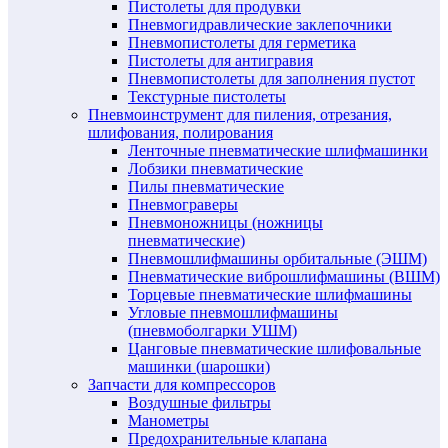
Пистолеты для продувки
Пневмогидравлические заклепочники
Пневмопистолеты для герметика
Пистолеты для антигравия
Пневмопистолеты для заполнения пустот
Текстурные пистолеты
Пневмоинструмент для пиления, отрезания,
шлифования, полирования
Ленточные пневматические шлифмашинки
Лобзики пневматические
Пилы пневматические
Пневмограверы
Пневмоножницы (ножницы
пневматические)
Пневмошлифмашины орбитальные (ЭШМ)
Пневматические виброшлифмашины (ВШМ)
Торцевые пневматические шлифмашины
Угловые пневмошлифмашины
(пневмоболгарки УШМ)
Цанговые пневматические шлифовальные
машинки (шарошки)
Запчасти для компрессоров
Воздушные фильтры
Манометры
Предохранительные клапана