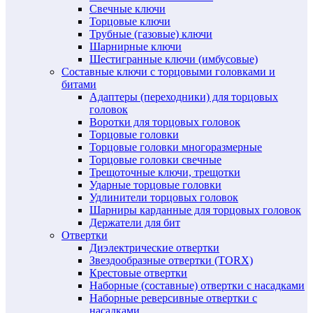
Свечные ключи
Торцовые ключи
Трубные (газовые) ключи
Шарнирные ключи
Шестигранные ключи (имбусовые)
Составные ключи с торцовыми головками и
битами
Адаптеры (переходники) для торцовых
головок
Воротки для торцовых головок
Торцовые головки
Торцовые головки многоразмерные
Торцовые головки свечные
Трещоточные ключи, трещотки
Ударные торцовые головки
Удлинители торцовых головок
Шарниры карданные для торцовых головок
Держатели для бит
Отвертки
Диэлектрические отвертки
Звездообразные отвертки (TORX)
Крестовые отвертки
Наборные (составные) отвертки с насадками
Наборные реверсивные отвертки с
насадками