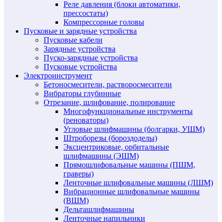
Реле давления (блоки автоматики,
прессостаты)
Компрессорные головы
Пусковые и зарядные устройства
Пусковые кабели
Зарядные устройства
Пуско-зарядные устройства
Пусковые устройства
Электроинструмент
Бетоносмесители, растворосмесители
Вибраторы глубинные
Отрезание, шлифование, полирование
Многофункциональные инструменты
(реноваторы)
Угловые шлифмашины (болгарки, УШМ)
Штроборезы (бороздоделы)
Эксцентриковые, орбитальные
шлифмашины (ЭШМ)
Прямошлифовальные машины (ПШМ,
граверы)
Ленточные шлифовальные машины (ЛШМ)
Вибрационные шлифовальные машины
(ВШМ)
Дельташлифмашины
Ленточные напильники