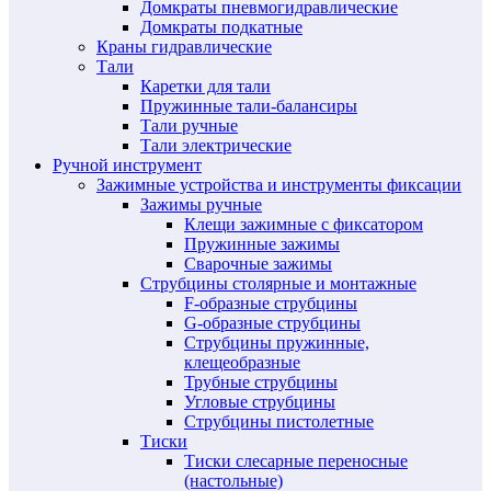
Домкраты пневмогидравлические
Домкраты подкатные
Краны гидравлические
Тали
Каретки для тали
Пружинные тали-балансиры
Тали ручные
Тали электрические
Ручной инструмент
Зажимные устройства и инструменты фиксации
Зажимы ручные
Клещи зажимные с фиксатором
Пружинные зажимы
Сварочные зажимы
Струбцины столярные и монтажные
F-образные струбцины
G-образные струбцины
Струбцины пружинные,
клещеобразные
Трубные струбцины
Угловые струбцины
Струбцины пистолетные
Тиски
Тиски слесарные переносные
(настольные)