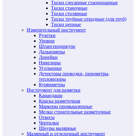
Тиски слесарные стационарные
Тиски станочные
Тиски столярные
Тиски трубные откидные (для труб)
Тиски цепные
Измерительный инструмент
Рулетки
Уровни
Штангенциркули
Дальномеры
Линейки
Нивелиры
Угольники
Детекторы проводки, пирометры,
тепловизоры
Курвиметры
Инструмент для разметки
Карандаши
Краска разметочная
Маркеры промышленные
Мелки строительные разметочные
Отвесы
Чертилки
Шнуры малярные
Малярный и отделочный инструмент