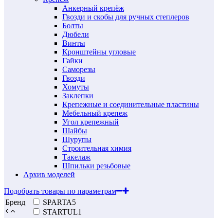
Анкерный крепёж
Гвозди и скобы для ручных степлеров
Болты
Дюбели
Винты
Кронштейны угловые
Гайки
Саморезы
Гвозди
Хомуты
Заклепки
Крепежные и соединительные пластины
Мебельный крепеж
Угол крепежный
Шайбы
Шурупы
Строительная химия
Такелаж
Шпильки резьбовые
Архив моделей
Подобрать товары по параметрам
Бренд
SPARTA
5
STARTUL
1