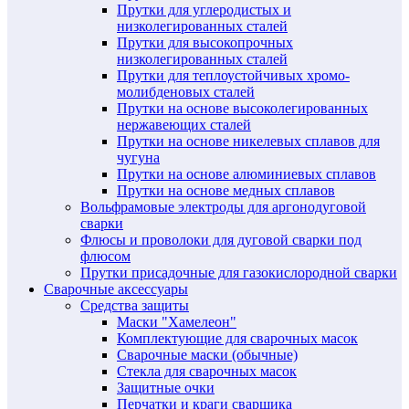
Прутки для углеродистых и
низколегированных сталей
Прутки для высокопрочных
низколегированных сталей
Прутки для теплоустойчивых хромо-
молибденовых сталей
Прутки на основе высоколегированных
нержавеющих сталей
Прутки на основе никелевых сплавов для
чугуна
Прутки на основе алюминиевых сплавов
Прутки на основе медных сплавов
Вольфрамовые электроды для аргонодуговой
сварки
Флюсы и проволоки для дуговой сварки под
флюсом
Прутки присадочные для газокислородной сварки
Сварочные аксессуары
Средства защиты
Маски "Хамелеон"
Комплектующие для сварочных масок
Сварочные маски (обычные)
Стекла для сварочных масок
Защитные очки
Перчатки и краги сварщика