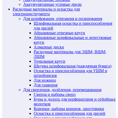
Аккумуляторные угловые дрели
Расходные материалы и оснастка для
электроинструмента
Для шлифования, отрезания и полирования
Шлифовальная оснастка и приспособления
для дрелей
Абразивные отрезные круги
Абразивные шлифовальные и лепестковые
круги
Алмазные диски
Расходные материалы для ЭШМ, ВШМ,
ЛШМ
Точильные круги
Шкурка шлифовальная (наждачная бумага)
Оснастка и приспособления для УШМ и
штроборезов
Для ножниц
Для граверов
Для сверления, долбления, перемешивания
Сверла и наборы сверл
Буры и долота для перфораторов и отбойных
молотков
Коронки, наборы коронок, хвостовики
Оснастка и приспособления для дрелей