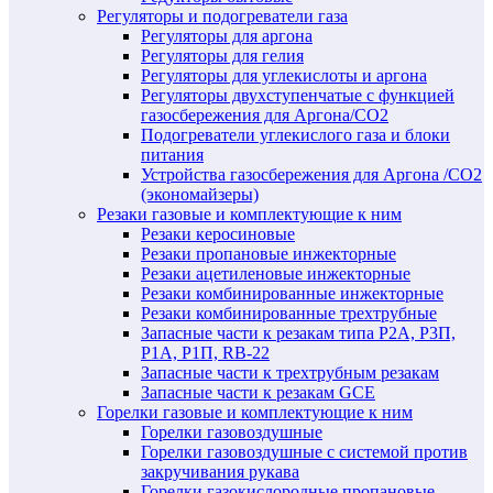
Регуляторы и подогреватели газа
Регуляторы для аргона
Регуляторы для гелия
Регуляторы для углекислоты и аргона
Регуляторы двухступенчатые c функцией
газосбережения для Аргона/СО2
Подогреватели углекислого газа и блоки
питания
Устройства газосбережения для Аргона /СО2
(экономайзеры)
Резаки газовые и комплектующие к ним
Резаки керосиновые
Резаки пропановые инжекторные
Резаки ацетиленовые инжекторные
Резаки комбинированные инжекторные
Резаки комбинированные трехтрубные
Запасные части к резакам типа Р2А, Р3П,
Р1А, Р1П, RB-22
Запасные части к трехтрубным резакам
Запасные части к резакам GCE
Горелки газовые и комплектующие к ним
Горелки газовоздушные
Горелки газовоздушные с системой против
закручивания рукава
Горелки газокислородные пропановые