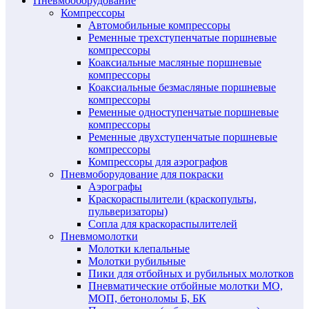
Пневмооборудование
Компрессоры
Автомобильные компрессоры
Ременные трехступенчатые поршневые
компрессоры
Коаксиальные масляные поршневые
компрессоры
Коаксиальные безмасляные поршневые
компрессоры
Ременные одноступенчатые поршневые
компрессоры
Ременные двухступенчатые поршневые
компрессоры
Компрессоры для аэрографов
Пневмоборудование для покраски
Аэрографы
Краскораспылители (краскопульты,
пульверизаторы)
Сопла для краскораспылителей
Пневмомолотки
Молотки клепальные
Молотки рубильные
Пики для отбойных и рубильных молотков
Пневматические отбойные молотки МО,
МОП, бетоноломы Б, БК