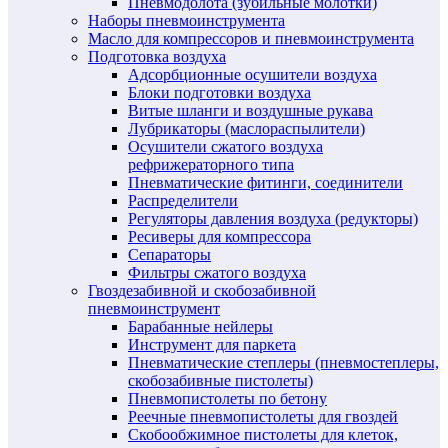
Пневмодолота (зубильные молотки)
Наборы пневмоинструмента
Масло для компрессоров и пневмоинструмента
Подготовка воздуха
Адсорбционные осушители воздуха
Блоки подготовки воздуха
Витые шланги и воздушные рукава
Лубрикаторы (маслораспылители)
Осушители сжатого воздуха
рефрижераторного типа
Пневматические фитинги, соединители
Распределители
Регуляторы давления воздуха (редукторы)
Ресиверы для компрессора
Сепараторы
Фильтры сжатого воздуха
Гвоздезабивной и скобозабивной
пневмоинструмент
Барабанные нейлеры
Инструмент для паркета
Пневматические степлеры (пневмостеплеры,
скобозабивные пистолеты)
Пневмопистолеты по бетону
Реечные пневмопистолеты для гвоздей
Скобообжимное пистолеты для клеток,