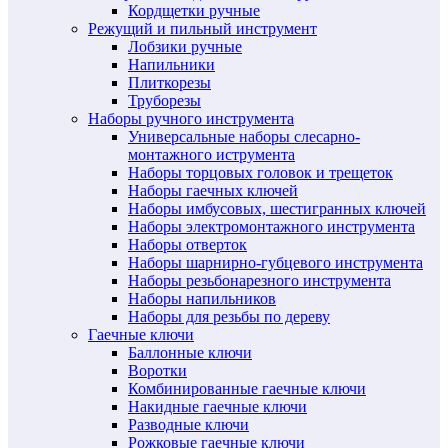
Кордщетки ручные
Режущий и пильный инструмент
Лобзики ручные
Напильники
Плиткорезы
Труборезы
Наборы ручного инструмента
Универсальные наборы слесарно-
монтажного иструмента
Наборы торцовых головок и трещеток
Наборы гаечных ключей
Наборы имбусовых, шестигранных ключей
Наборы электромонтажного инструмента
Наборы отверток
Наборы шарнирно-губцевого инструмента
Наборы резьбонарезного инструмента
Наборы напильников
Наборы для резьбы по дереву
Гаечные ключи
Баллонные ключи
Воротки
Комбинированные гаечные ключи
Накидные гаечные ключи
Разводные ключи
Рожковые гаечные ключи