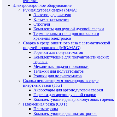
очистки
Электросварочное оборудование
Ручная дуговая сварка (MMA)
Электрододержатели
Клеммы заземления
Строгачи
Комплекты для ручной дуговой сварки
Термопеналы и печи для прокалки и
хранения электродов
Сварка в среде защитного газа с автоматической
подачей проволоки (MIG/MAG)
Горелки для полуавтоматов
Комплектующие для полуавтоматических
горелок
Механизмы подачи проволоки
Тележки для полуавтоматов
Ролики для полуавтоматов
Сварка неплавящимся электродом в среде
инертных газов (TIG)
Аксессуары для аргонодуговой сварки
Горелки для аргонодуговой сварки
Комплектующие для аргонодуговых горелок
Плазменная резка (CUT)
Плазмотроны
Комплектующие для плазмотронов