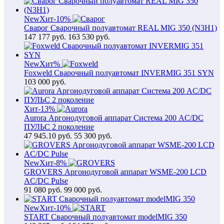
New
Хит
-10%
Сварог Сварочный полуавтомат REAL MIG 350 (N3H1)
147 177
руб.
163 530 руб.
New
Хит
%
Foxweld Сварочный полуавтомат INVERMIG 351 SYN
103 000
руб.
Хит
-13%
Aurora Аргонодуговой аппарат Система 200 AC/DC
ПУЛЬС 2 поколение
47 945.10
руб.
55 300 руб.
New
Хит
-8%
GROVERS Аргонодуговой аппарат WSME-200 LCD
AC/DC Pulse
91 080
руб.
99 000 руб.
New
Хит
-10%
START Сварочный полуавтомат modelMIG 350