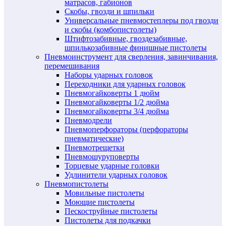
матрасов, габионов
Скобы, гвозди и шпильки
Универсальные пневмостеплеры под гвозди
и скобы (комбопистолеты)
Штифтозабивные, гвоздезабивные,
шпилькозабивные финишные пистолеты
Пневмоинструмент для сверления, завинчивания,
перемешивания
Наборы ударных головок
Переходники для ударных головок
Пневмогайковерты 1 дюйм
Пневмогайковерты 1/2 дюйма
Пневмогайковерты 3/4 дюйма
Пневмодрели
Пневмоперфораторы (перфораторы
пневматические)
Пневмотрещетки
Пневмошуруповерты
Торцевые ударные головки
Удлинители ударных головок
Пневмопистолеты
Мовильные пистолеты
Моющие пистолеты
Пескоструйные пистолеты
Пистолеты для подкачки