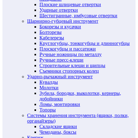
Плоские шлицевые отвертки
Ударные отвертки
Шестигранные, имбусовые отвертки
Шарнирно-губцевый инструмент
Бокорезы и кусачки
Болторезы
Кабелерезы
Круглогубцы, тонкогубцы и длинногубцы
Плоскогубцы и пассатижи
Ручные ножницы по металлу
Ручные пресс-клещи
Строительные клещи и щипцы
Съемники стопорных колец
Ударно-рычажный инструмент
Кувалды
Молотки
Зубила, бородки, выколотки, кернеры,
добойники
Ломы, монтировки
Топоры
Системы хранения инструмента (ящики, полки,
органайзеры)
Складские ящики
Чемоданы, боксы
Крепеж