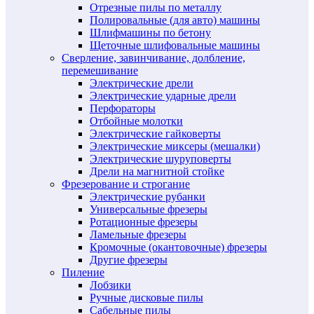
Отрезные пилы по металлу
Полировальные (для авто) машины
Шлифмашины по бетону
Щеточные шлифовальные машины
Сверление, завинчивание, долбление,
перемешивание
Электрические дрели
Электрические ударные дрели
Перфораторы
Отбойные молотки
Электрические гайковерты
Электрические миксеры (мешалки)
Электрические шуруповерты
Дрели на магнитной стойке
Фрезерование и строгание
Электрические рубанки
Универсальные фрезеры
Ротационные фрезеры
Ламельные фрезеры
Кромочные (окантовочные) фрезеры
Другие фрезеры
Пиление
Лобзики
Ручные дисковые пилы
Сабельные пилы