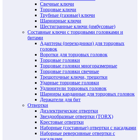
Свечные ключи
Торцовые ключи
Трубные (газовые) ключи
Шарнирные ключи
Шестигранные ключи (имбусовые)
Составные ключи с торцовыми головками и
битами
Адаптеры (переходники) для торцовых
головок
Воротки для торцовых головок
Торцовые головки
Торцовые головки многоразмерные
Торцовые головки свечные
Трещоточные ключи, трещотки
Ударные торцовые головки
Удлинители торцовых головок
Шарниры карданные для торцовых головок
Держатели для бит
Отвертки
Диэлектрические отвертки
Звездообразные отвертки (TORX)
Крестовые отвертки
Наборные (составные) отвертки с насадками
Наборные реверсивные отвертки с
насадками