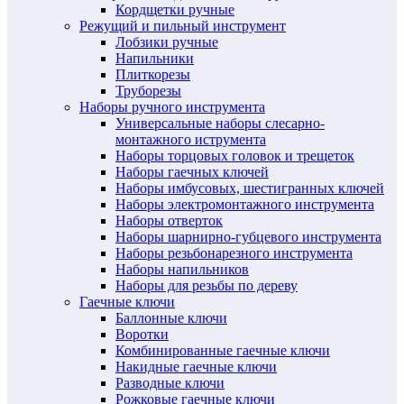
Кордщетки ручные
Режущий и пильный инструмент
Лобзики ручные
Напильники
Плиткорезы
Труборезы
Наборы ручного инструмента
Универсальные наборы слесарно-
монтажного иструмента
Наборы торцовых головок и трещеток
Наборы гаечных ключей
Наборы имбусовых, шестигранных ключей
Наборы электромонтажного инструмента
Наборы отверток
Наборы шарнирно-губцевого инструмента
Наборы резьбонарезного инструмента
Наборы напильников
Наборы для резьбы по дереву
Гаечные ключи
Баллонные ключи
Воротки
Комбинированные гаечные ключи
Накидные гаечные ключи
Разводные ключи
Рожковые гаечные ключи