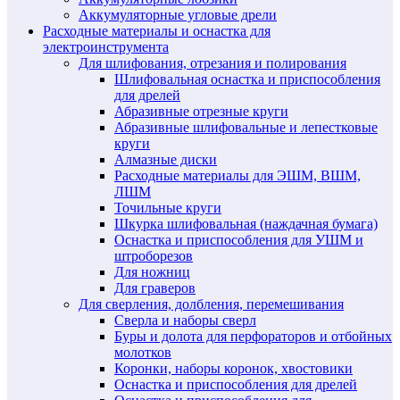
Аккумуляторные угловые дрели
Расходные материалы и оснастка для
электроинструмента
Для шлифования, отрезания и полирования
Шлифовальная оснастка и приспособления
для дрелей
Абразивные отрезные круги
Абразивные шлифовальные и лепестковые
круги
Алмазные диски
Расходные материалы для ЭШМ, ВШМ,
ЛШМ
Точильные круги
Шкурка шлифовальная (наждачная бумага)
Оснастка и приспособления для УШМ и
штроборезов
Для ножниц
Для граверов
Для сверления, долбления, перемешивания
Сверла и наборы сверл
Буры и долота для перфораторов и отбойных
молотков
Коронки, наборы коронок, хвостовики
Оснастка и приспособления для дрелей