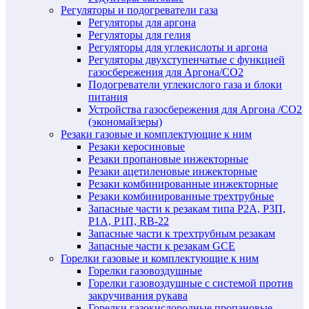
Регуляторы и подогреватели газа
Регуляторы для аргона
Регуляторы для гелия
Регуляторы для углекислоты и аргона
Регуляторы двухступенчатые c функцией
газосбережения для Аргона/СО2
Подогреватели углекислого газа и блоки
питания
Устройства газосбережения для Аргона /СО2
(экономайзеры)
Резаки газовые и комплектующие к ним
Резаки керосиновые
Резаки пропановые инжекторные
Резаки ацетиленовые инжекторные
Резаки комбинированные инжекторные
Резаки комбинированные трехтрубные
Запасные части к резакам типа Р2А, Р3П,
Р1А, Р1П, RB-22
Запасные части к трехтрубным резакам
Запасные части к резакам GCE
Горелки газовые и комплектующие к ним
Горелки газовоздушные
Горелки газовоздушные с системой против
закручивания рукава
Горелки газокислородные пропановые