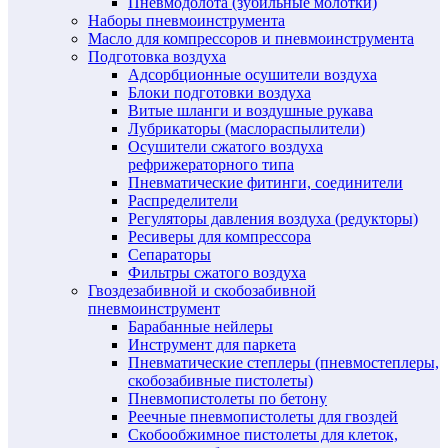
Пневмодолота (зубильные молотки)
Наборы пневмоинструмента
Масло для компрессоров и пневмоинструмента
Подготовка воздуха
Адсорбционные осушители воздуха
Блоки подготовки воздуха
Витые шланги и воздушные рукава
Лубрикаторы (маслораспылители)
Осушители сжатого воздуха
рефрижераторного типа
Пневматические фитинги, соединители
Распределители
Регуляторы давления воздуха (редукторы)
Ресиверы для компрессора
Сепараторы
Фильтры сжатого воздуха
Гвоздезабивной и скобозабивной
пневмоинструмент
Барабанные нейлеры
Инструмент для паркета
Пневматические степлеры (пневмостеплеры,
скобозабивные пистолеты)
Пневмопистолеты по бетону
Реечные пневмопистолеты для гвоздей
Скобообжимное пистолеты для клеток,