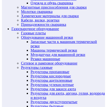
Одежда и обувь сварщика
Магнитные приспособления для сварки
Молотки сварщика
Химические материалы для сварки
Кабели, вилки, розетки
Принадлежности сварщика
Газосварочное оборудование
Газовые плиты
Оборудование машинной резки
Запасные части к машинам термической
резки
Машины термической резки
Мундштуки для машинной резки
Резаки машинные
Сетевое и рамповое оборудование
Редукторы газовые
Редукторы пропановые
Редукторы кислородные
Редукторы ацетиленовые
Редукторы углекислотные
Редукторы для закиси азота
Редукторы для азота, аргона, гелия, водорода
и воздуха
Редукторы двухступенчатые
Редукторы бытовые