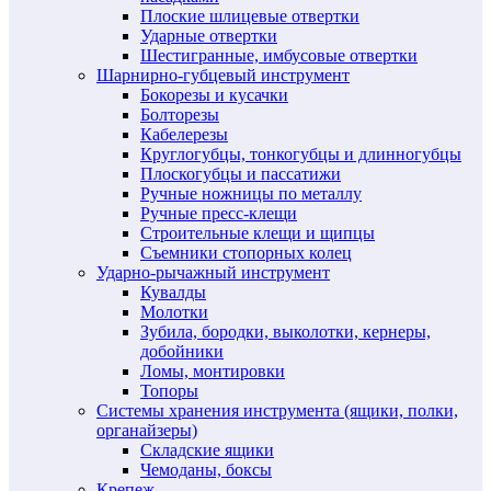
Плоские шлицевые отвертки
Ударные отвертки
Шестигранные, имбусовые отвертки
Шарнирно-губцевый инструмент
Бокорезы и кусачки
Болторезы
Кабелерезы
Круглогубцы, тонкогубцы и длинногубцы
Плоскогубцы и пассатижи
Ручные ножницы по металлу
Ручные пресс-клещи
Строительные клещи и щипцы
Съемники стопорных колец
Ударно-рычажный инструмент
Кувалды
Молотки
Зубила, бородки, выколотки, кернеры,
добойники
Ломы, монтировки
Топоры
Системы хранения инструмента (ящики, полки,
органайзеры)
Складские ящики
Чемоданы, боксы
Крепеж