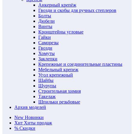
Анкерный крепёж
Гвозди и скобы для ручных степлеров
Болты
Дюбели
Винты
Кронштейны угловые
Гайки
Саморезы
Гвозди
Хомуты
Заклепки
Крепежные и соединительные пластины
Мебельный крепеж
Угол крепежный
Шайбы
Шурупы
Строительная химия
Такелаж
Шпильки резьбовые
Архив моделей
New
Новинки
Хит
Хиты продаж
%
Скидки