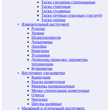
Тиски слесарные стационарные
Тиски станочные
Тиски столярные
Тиски трубные откидные (для труб)
Тиски цепные
Измерительный инструмент
Рулетки
Уровни
Штангенциркули
Дальномеры
Линейки
Нивелиры
Угольники
Детекторы проводки, пирометры,
тепловизоры
Курвиметры
Инструмент для разметки
Карандаши
Краска разметочная
Маркеры промышленные
Мелки строительные разметочные
Отвесы
Чертилки
Шнуры малярные
Малярный и отделочный инструмент