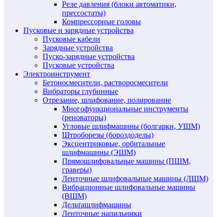
Реле давления (блоки автоматики,
прессостаты)
Компрессорные головы
Пусковые и зарядные устройства
Пусковые кабели
Зарядные устройства
Пуско-зарядные устройства
Пусковые устройства
Электроинструмент
Бетоносмесители, растворосмесители
Вибраторы глубинные
Отрезание, шлифование, полирование
Многофункциональные инструменты
(реноваторы)
Угловые шлифмашины (болгарки, УШМ)
Штроборезы (бороздоделы)
Эксцентриковые, орбитальные
шлифмашины (ЭШМ)
Прямошлифовальные машины (ПШМ,
граверы)
Ленточные шлифовальные машины (ЛШМ)
Вибрационные шлифовальные машины
(ВШМ)
Дельташлифмашины
Ленточные напильники