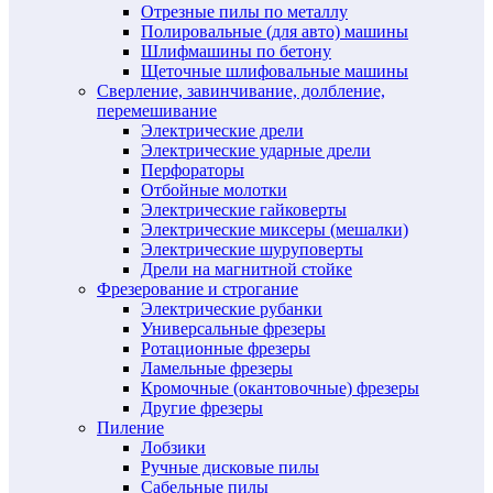
Отрезные пилы по металлу
Полировальные (для авто) машины
Шлифмашины по бетону
Щеточные шлифовальные машины
Сверление, завинчивание, долбление,
перемешивание
Электрические дрели
Электрические ударные дрели
Перфораторы
Отбойные молотки
Электрические гайковерты
Электрические миксеры (мешалки)
Электрические шуруповерты
Дрели на магнитной стойке
Фрезерование и строгание
Электрические рубанки
Универсальные фрезеры
Ротационные фрезеры
Ламельные фрезеры
Кромочные (окантовочные) фрезеры
Другие фрезеры
Пиление
Лобзики
Ручные дисковые пилы
Сабельные пилы