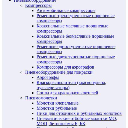
Пневмооборудование
Компрессоры
Автомобильные компрессоры
Ременные трехступенчатые поршневые
компрессоры
Коаксиальные масляные поршневые
компрессоры
Коаксиальные безмасляные поршневые
компрессоры
Ременные одноступенчатые поршневые
компрессоры
Ременные двухступенчатые поршневые
компрессоры
Компрессоры для аэрографов
Пневмоборудование для покраски
Аэрографы
Краскораспылители (краскопульты,
пульверизаторы)
Сопла для краскораспылителей
Пневмомолотки
Молотки клепальные
Молотки рубильные
Пики для отбойных и рубильных молотков
Пневматические отбойные молотки МО,
МОП, бетоноломы Б, БК