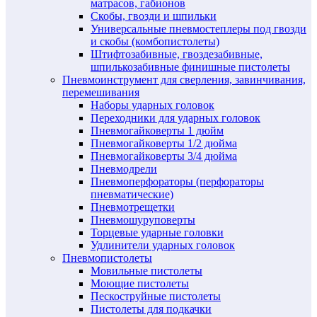
матрасов, габионов
Скобы, гвозди и шпильки
Универсальные пневмостеплеры под гвозди
и скобы (комбопистолеты)
Штифтозабивные, гвоздезабивные,
шпилькозабивные финишные пистолеты
Пневмоинструмент для сверления, завинчивания,
перемешивания
Наборы ударных головок
Переходники для ударных головок
Пневмогайковерты 1 дюйм
Пневмогайковерты 1/2 дюйма
Пневмогайковерты 3/4 дюйма
Пневмодрели
Пневмоперфораторы (перфораторы
пневматические)
Пневмотрещетки
Пневмошуруповерты
Торцевые ударные головки
Удлинители ударных головок
Пневмопистолеты
Мовильные пистолеты
Моющие пистолеты
Пескоструйные пистолеты
Пистолеты для подкачки