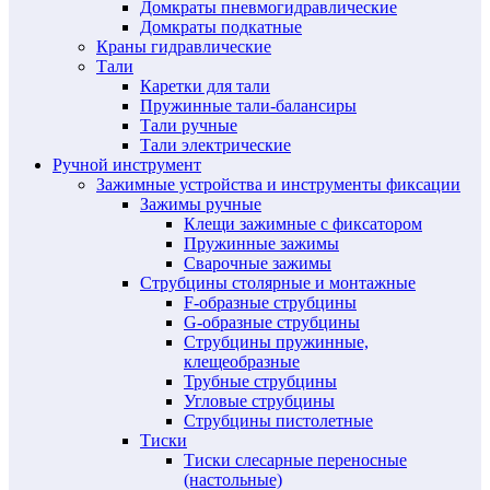
Домкраты пневмогидравлические
Домкраты подкатные
Краны гидравлические
Тали
Каретки для тали
Пружинные тали-балансиры
Тали ручные
Тали электрические
Ручной инструмент
Зажимные устройства и инструменты фиксации
Зажимы ручные
Клещи зажимные с фиксатором
Пружинные зажимы
Сварочные зажимы
Струбцины столярные и монтажные
F-образные струбцины
G-образные струбцины
Струбцины пружинные,
клещеобразные
Трубные струбцины
Угловые струбцины
Струбцины пистолетные
Тиски
Тиски слесарные переносные
(настольные)