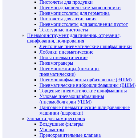
Пистолеты для продувки
Пневмогидравлические заклепочники
Пневмопистолеты для герметика
Пистолеты для антигравия
Пневмопистолеты для заполнения пустот
Текстурные пистолеты
Пневмоинструмент для пиления, отрезания,
шлифования, полирования
Ленточные пневматические шлифмашинки
Лобзики пневматические
Пилы пневматические
Пневмограверы
Пневмоножницы (ножницы
пневматические)
Пневмошлифмашины орбитальные (ЭШМ)
Пневматические виброшлифмашины (ВШМ)
Торцевые пневматические шлифмашины
Угловые пневмошлифмашины
(пневмоболгарки УШМ)
Цанговые пневматические шлифовальные
машинки (шарошки)
Запчасти для компрессоров
Воздушные фильтры
Манометры
Предохранительные клапана