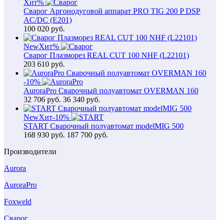
Хит
%
Сварог Аргонодуговой аппарат PRO TIG 200 P DSP
AC/DC (E201)
100 020
руб.
New
Хит
%
Сварог Плазморез REAL CUT 100 NHF (L22101)
203 610
руб.
-10%
AuroraPro Сварочный полуавтомат OVERMAN 160
32 706
руб.
36 340 руб.
New
Хит
-10%
START Сварочный полуавтомат modelMIG 500
168 930
руб.
187 700 руб.
Производители
Aurora
AuroraPro
Foxweld
Сварог