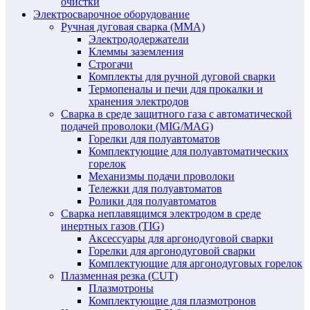
очистки
Электросварочное оборудование
Ручная дуговая сварка (MMA)
Электрододержатели
Клеммы заземления
Строгачи
Комплекты для ручной дуговой сварки
Термопеналы и печи для прокалки и
хранения электродов
Сварка в среде защитного газа с автоматической
подачей проволоки (MIG/MAG)
Горелки для полуавтоматов
Комплектующие для полуавтоматических
горелок
Механизмы подачи проволоки
Тележки для полуавтоматов
Ролики для полуавтоматов
Сварка неплавящимся электродом в среде
инертных газов (TIG)
Аксессуары для аргонодуговой сварки
Горелки для аргонодуговой сварки
Комплектующие для аргонодуговых горелок
Плазменная резка (CUT)
Плазмотроны
Комплектующие для плазмотронов