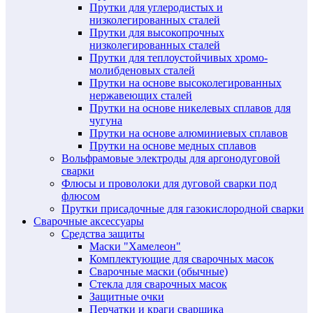
Прутки для углеродистых и
низколегированных сталей
Прутки для высокопрочных
низколегированных сталей
Прутки для теплоустойчивых хромо-
молибденовых сталей
Прутки на основе высоколегированных
нержавеющих сталей
Прутки на основе никелевых сплавов для
чугуна
Прутки на основе алюминиевых сплавов
Прутки на основе медных сплавов
Вольфрамовые электроды для аргонодуговой
сварки
Флюсы и проволоки для дуговой сварки под
флюсом
Прутки присадочные для газокислородной сварки
Сварочные аксессуары
Средства защиты
Маски "Хамелеон"
Комплектующие для сварочных масок
Сварочные маски (обычные)
Стекла для сварочных масок
Защитные очки
Перчатки и краги сварщика