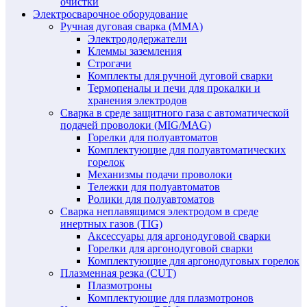
очистки
Электросварочное оборудование
Ручная дуговая сварка (MMA)
Электрододержатели
Клеммы заземления
Строгачи
Комплекты для ручной дуговой сварки
Термопеналы и печи для прокалки и
хранения электродов
Сварка в среде защитного газа с автоматической
подачей проволоки (MIG/MAG)
Горелки для полуавтоматов
Комплектующие для полуавтоматических
горелок
Механизмы подачи проволоки
Тележки для полуавтоматов
Ролики для полуавтоматов
Сварка неплавящимся электродом в среде
инертных газов (TIG)
Аксессуары для аргонодуговой сварки
Горелки для аргонодуговой сварки
Комплектующие для аргонодуговых горелок
Плазменная резка (CUT)
Плазмотроны
Комплектующие для плазмотронов