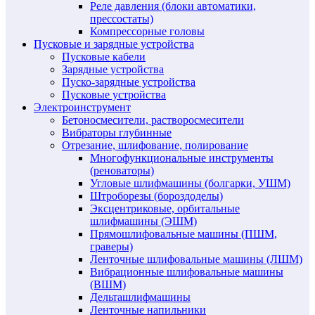
Реле давления (блоки автоматики,
прессостаты)
Компрессорные головы
Пусковые и зарядные устройства
Пусковые кабели
Зарядные устройства
Пуско-зарядные устройства
Пусковые устройства
Электроинструмент
Бетоносмесители, растворосмесители
Вибраторы глубинные
Отрезание, шлифование, полирование
Многофункциональные инструменты
(реноваторы)
Угловые шлифмашины (болгарки, УШМ)
Штроборезы (бороздоделы)
Эксцентриковые, орбитальные
шлифмашины (ЭШМ)
Прямошлифовальные машины (ПШМ,
граверы)
Ленточные шлифовальные машины (ЛШМ)
Вибрационные шлифовальные машины
(ВШМ)
Дельташлифмашины
Ленточные напильники