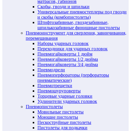
матрасов, габионов
Скобы, гвозди и шпильки
Универсальные пневмостеплеры под гвозди
и скобы (комбопистолеты)
Штифтозабивные, гвоздезабивные,
шпилькозабивные финишные пистолеты
Пневмоинструмент для сверления, завинчивания,
перемешивания
Наборы ударных головок
Переходники для ударных головок
Пневмогайковерты 1 дюйм
Пневмогайковерты 1/2 дюйма
Пневмогайковерты 3/4 дюйма
Пневмодрели
Пневмоперфораторы (перфораторы
пневматические)
Пневмотрещетки
Пневмошуруповерты
Торцевые ударные головки
Удлинители ударных головок
Пневмопистолеты
Мовильные пистолеты
Моющие пистолеты
Пескоструйные пистолеты
Пистолеты для подкачки