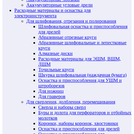
Аккумуляторные угловые дрели
Расходные материалы и оснастка для
электроинструмента
Для шлифования, отрезания и полирования
Шлифовальная оснастка и приспособления
для дрелей
Абразивные отрезные круги
Абразивные шлифовальные и лепестковые
круги
Алмазные диски
Расходные материалы для ЭШМ, ВШМ,
ЛШМ
Точильные круги
Шкурка шлифовальная (наждачная бумага)
Оснастка и приспособления для УШМ и
штроборезов
Для ножниц
Для граверов
Для сверления, долбления, перемешивания
Сверла и наборы сверл
Буры и долота для перфораторов и отбойных
молотков
Коронки, наборы коронок, хвостовики
Оснастка и приспособления для дрелей