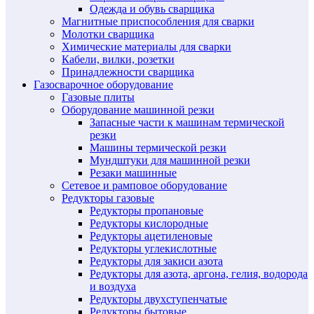
Одежда и обувь сварщика
Магнитные приспособления для сварки
Молотки сварщика
Химические материалы для сварки
Кабели, вилки, розетки
Принадлежности сварщика
Газосварочное оборудование
Газовые плиты
Оборудование машинной резки
Запасные части к машинам термической
резки
Машины термической резки
Мундштуки для машинной резки
Резаки машинные
Сетевое и рамповое оборудование
Редукторы газовые
Редукторы пропановые
Редукторы кислородные
Редукторы ацетиленовые
Редукторы углекислотные
Редукторы для закиси азота
Редукторы для азота, аргона, гелия, водорода
и воздуха
Редукторы двухступенчатые
Редукторы бытовые