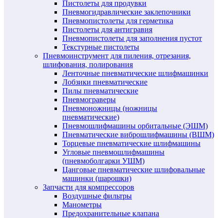
Пистолеты для продувки
Пневмогидравлические заклепочники
Пневмопистолеты для герметика
Пистолеты для антигравия
Пневмопистолеты для заполнения пустот
Текстурные пистолеты
Пневмоинструмент для пиления, отрезания,
шлифования, полирования
Ленточные пневматические шлифмашинки
Лобзики пневматические
Пилы пневматические
Пневмограверы
Пневмоножницы (ножницы
пневматические)
Пневмошлифмашины орбитальные (ЭШМ)
Пневматические виброшлифмашины (ВШМ)
Торцевые пневматические шлифмашины
Угловые пневмошлифмашины
(пневмоболгарки УШМ)
Цанговые пневматические шлифовальные
машинки (шарошки)
Запчасти для компрессоров
Воздушные фильтры
Манометры
Предохранительные клапана