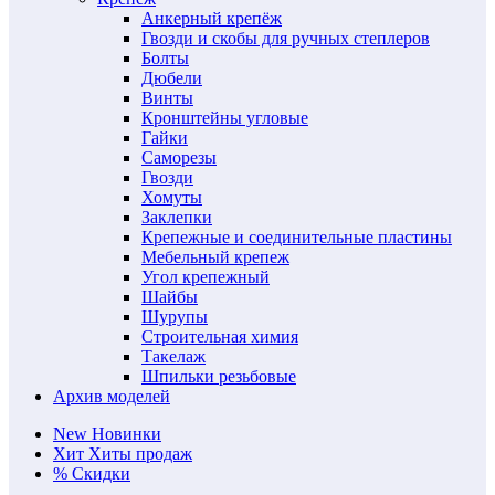
Анкерный крепёж
Гвозди и скобы для ручных степлеров
Болты
Дюбели
Винты
Кронштейны угловые
Гайки
Саморезы
Гвозди
Хомуты
Заклепки
Крепежные и соединительные пластины
Мебельный крепеж
Угол крепежный
Шайбы
Шурупы
Строительная химия
Такелаж
Шпильки резьбовые
Архив моделей
New
Новинки
Хит
Хиты продаж
%
Скидки