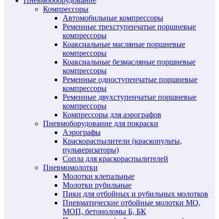
Пневмооборудование
Компрессоры
Автомобильные компрессоры
Ременные трехступенчатые поршневые
компрессоры
Коаксиальные масляные поршневые
компрессоры
Коаксиальные безмасляные поршневые
компрессоры
Ременные одноступенчатые поршневые
компрессоры
Ременные двухступенчатые поршневые
компрессоры
Компрессоры для аэрографов
Пневмоборудование для покраски
Аэрографы
Краскораспылители (краскопульты,
пульверизаторы)
Сопла для краскораспылителей
Пневмомолотки
Молотки клепальные
Молотки рубильные
Пики для отбойных и рубильных молотков
Пневматические отбойные молотки МО,
МОП, бетоноломы Б, БК