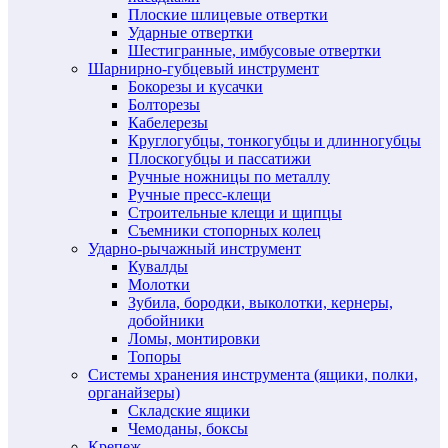
Плоские шлицевые отвертки
Ударные отвертки
Шестигранные, имбусовые отвертки
Шарнирно-губцевый инструмент
Бокорезы и кусачки
Болторезы
Кабелерезы
Круглогубцы, тонкогубцы и длинногубцы
Плоскогубцы и пассатижи
Ручные ножницы по металлу
Ручные пресс-клещи
Строительные клещи и щипцы
Съемники стопорных колец
Ударно-рычажный инструмент
Кувалды
Молотки
Зубила, бородки, выколотки, кернеры,
добойники
Ломы, монтировки
Топоры
Системы хранения инструмента (ящики, полки,
органайзеры)
Складские ящики
Чемоданы, боксы
Крепеж