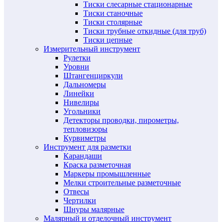
Тиски слесарные стационарные
Тиски станочные
Тиски столярные
Тиски трубные откидные (для труб)
Тиски цепные
Измерительный инструмент
Рулетки
Уровни
Штангенциркули
Дальномеры
Линейки
Нивелиры
Угольники
Детекторы проводки, пирометры,
тепловизоры
Курвиметры
Инструмент для разметки
Карандаши
Краска разметочная
Маркеры промышленные
Мелки строительные разметочные
Отвесы
Чертилки
Шнуры малярные
Малярный и отделочный инструмент