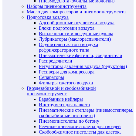
Пневмодолота (зубильные молотки)
Наборы пневмоинструмента
Масло для компрессоров и пневмоинструмента
Подготовка воздуха
Адсорбционные осушители воздуха
Блоки подготовки воздуха
Витые шланги и воздушные рукава
Лубрикаторы (маслораспылители)
Осушители сжатого воздуха
рефрижераторного типа
Пневматические фитинги, соединители
Распределители
Регуляторы давления воздуха (редукторы)
Ресиверы для компрессора
Сепараторы
Фильтры сжатого воздуха
Гвоздезабивной и скобозабивной
пневмоинструмент
Барабанные нейлеры
Инструмент для паркета
Пневматические степлеры (пневмостеплеры,
скобозабивные пистолеты)
Пневмопистолеты по бетону
Реечные пневмопистолеты для гвоздей
Скобообжимное пистолеты для клеток,