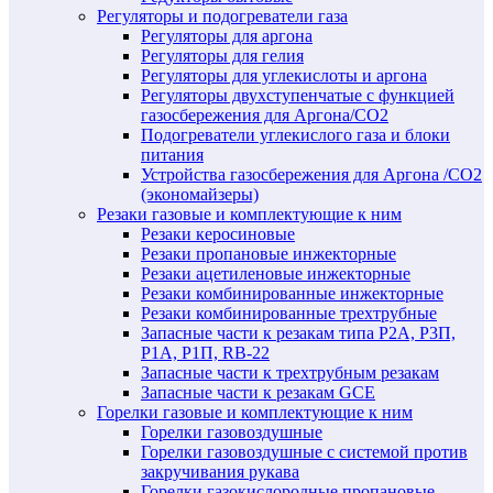
Регуляторы и подогреватели газа
Регуляторы для аргона
Регуляторы для гелия
Регуляторы для углекислоты и аргона
Регуляторы двухступенчатые c функцией
газосбережения для Аргона/СО2
Подогреватели углекислого газа и блоки
питания
Устройства газосбережения для Аргона /СО2
(экономайзеры)
Резаки газовые и комплектующие к ним
Резаки керосиновые
Резаки пропановые инжекторные
Резаки ацетиленовые инжекторные
Резаки комбинированные инжекторные
Резаки комбинированные трехтрубные
Запасные части к резакам типа Р2А, Р3П,
Р1А, Р1П, RB-22
Запасные части к трехтрубным резакам
Запасные части к резакам GCE
Горелки газовые и комплектующие к ним
Горелки газовоздушные
Горелки газовоздушные с системой против
закручивания рукава
Горелки газокислородные пропановые