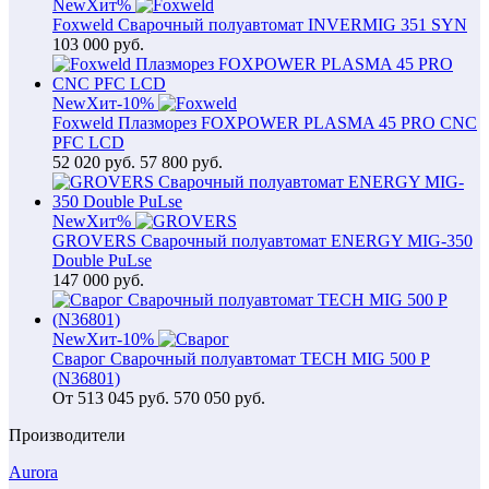
New
Хит
%
Foxweld Сварочный полуавтомат INVERMIG 351 SYN
103 000
руб.
New
Хит
-10%
Foxweld Плазморез FOXPOWER PLASMA 45 PRO CNC
PFC LCD
52 020
руб.
57 800 руб.
New
Хит
%
GROVERS Сварочный полуавтомат ENERGY MIG-350
Double PuLse
147 000
руб.
New
Хит
-10%
Сварог Сварочный полуавтомат TECH MIG 500 P
(N36801)
От
513 045
руб.
570 050 руб.
Производители
Aurora