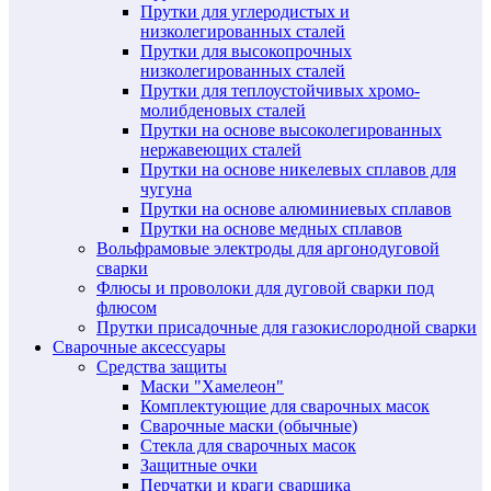
Прутки для углеродистых и
низколегированных сталей
Прутки для высокопрочных
низколегированных сталей
Прутки для теплоустойчивых хромо-
молибденовых сталей
Прутки на основе высоколегированных
нержавеющих сталей
Прутки на основе никелевых сплавов для
чугуна
Прутки на основе алюминиевых сплавов
Прутки на основе медных сплавов
Вольфрамовые электроды для аргонодуговой
сварки
Флюсы и проволоки для дуговой сварки под
флюсом
Прутки присадочные для газокислородной сварки
Сварочные аксессуары
Средства защиты
Маски "Хамелеон"
Комплектующие для сварочных масок
Сварочные маски (обычные)
Стекла для сварочных масок
Защитные очки
Перчатки и краги сварщика