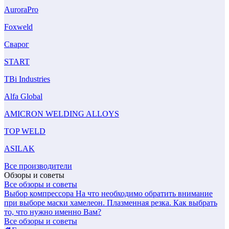
AuroraPro
Foxweld
Сварог
START
TBi Industries
Alfa Global
AMICRON WELDING ALLOYS
TOP WELD
ASILAK
Все производители
Обзоры и советы
Все обзоры и советы
Выбор компрессора
На что необходимо обратить внимание
при выборе маски хамелеон.
Плазменная резка. Как выбрать
то, что нужно именно Вам?
Все обзоры и советы