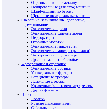
Отрезные пилы по металлу
Полировальные (для авто) машины
Шлифмашины по бетону
Щеточные шлифовальные машины
Сверление, завинчивание, долбление,
перемешивание
Электрические дрели
Электрические ударные дрели
Перфораторы
Отбойные молотки
Электрические гайковерты
Электрические миксеры (мешалки)
Электрические шуруповерты
Дрели на магнитной стойке
Фрезерование и строгание
Электрические рубанки
Универсальные фрезеры
Ротационные фрезеры
Ламельные фрезеры
Кромочные (окантовочные) фрезеры
Другие фрезеры
Пиление
Лобзики
Ручные дисковые пилы
Сабельные пилы