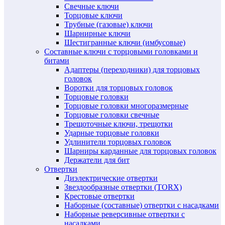
Свечные ключи
Торцовые ключи
Трубные (газовые) ключи
Шарнирные ключи
Шестигранные ключи (имбусовые)
Составные ключи с торцовыми головками и
битами
Адаптеры (переходники) для торцовых
головок
Воротки для торцовых головок
Торцовые головки
Торцовые головки многоразмерные
Торцовые головки свечные
Трещоточные ключи, трещотки
Ударные торцовые головки
Удлинители торцовых головок
Шарниры карданные для торцовых головок
Держатели для бит
Отвертки
Диэлектрические отвертки
Звездообразные отвертки (TORX)
Крестовые отвертки
Наборные (составные) отвертки с насадками
Наборные реверсивные отвертки с
насадками