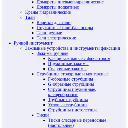
Домкраты пневмогидравлические
Домкраты подкатные
Краны гидравлические
Тали
Каретки для тали
Пружинные тали-балансиры
Тали ручные
Тали электрические
Ручной инструмент
Зажимные устройства и инструменты фиксации
Зажимы ручные
Клещи зажимные с фиксатором
Пружинные зажимы
Сварочные зажимы
Струбцины столярные и монтажные
F-образные струбцины
G-образные струбцины
Струбцины пружинные,
клещеобразные
Трубные струбцины
Угловые струбцины
Струбцины пистолетные
Тиски
Тиски слесарные переносные
(настольные)