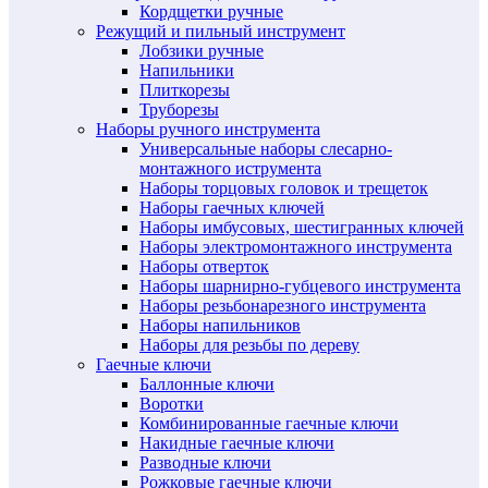
Кордщетки ручные
Режущий и пильный инструмент
Лобзики ручные
Напильники
Плиткорезы
Труборезы
Наборы ручного инструмента
Универсальные наборы слесарно-
монтажного иструмента
Наборы торцовых головок и трещеток
Наборы гаечных ключей
Наборы имбусовых, шестигранных ключей
Наборы электромонтажного инструмента
Наборы отверток
Наборы шарнирно-губцевого инструмента
Наборы резьбонарезного инструмента
Наборы напильников
Наборы для резьбы по дереву
Гаечные ключи
Баллонные ключи
Воротки
Комбинированные гаечные ключи
Накидные гаечные ключи
Разводные ключи
Рожковые гаечные ключи