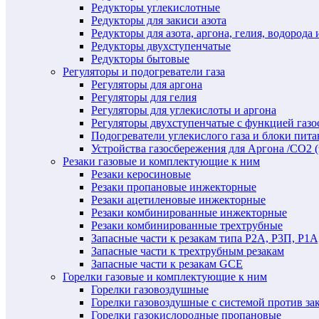
Редукторы углекислотные
Редукторы для закиси азота
Редукторы для азота, аргона, гелия, водорода 
Редукторы двухступенчатые
Редукторы бытовые
Регуляторы и подогреватели газа
Регуляторы для аргона
Регуляторы для гелия
Регуляторы для углекислоты и аргона
Регуляторы двухступенчатые c функцией газ
Подогреватели углекислого газа и блоки пита
Устройства газосбережения для Аргона /СО2 
Резаки газовые и комплектующие к ним
Резаки керосиновые
Резаки пропановые инжекторные
Резаки ацетиленовые инжекторные
Резаки комбинированные инжекторные
Резаки комбинированные трехтрубные
Запасные части к резакам типа Р2А, Р3П, Р1А
Запасные части к трехтрубным резакам
Запасные части к резакам GCE
Горелки газовые и комплектующие к ним
Горелки газовоздушные
Горелки газовоздушные с системой против за
Горелки газокислородные пропановые