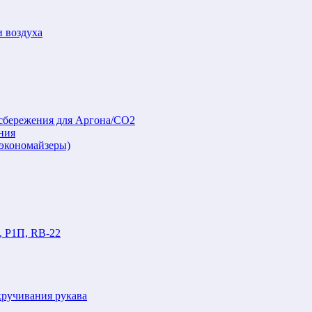
и воздуха
осбережения для Аргона/СО2
ния
(экономайзеры)
, Р1П, RB-22
кручивания рукава