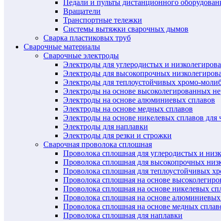
Педали и пульты дистанционного оборудован
Вращатели
Транспортные тележки
Системы вытяжки сварочных дымов
Сварка пластиковых труб
Сварочные материалы
Сварочные электроды
Электроды для углеродистых и низколегиров
Электроды для высокопрочных низколегиров
Электроды для теплоустойчивых хромо-моли
Электроды на основе высоколегированных н
Электроды на основе алюминиевых сплавов
Электроды на основе медных сплавов
Электроды на основе никелевых сплавов для 
Электроды для наплавки
Электроды для резки и строжки
Сварочная проволока сплошная
Проволока сплошная для углеродистых и низ
Проволока сплошная для высокопрочных низ
Проволока сплошная для теплоустойчивых х
Проволока сплошная на основе высоколегир
Проволока сплошная на основе никелевых спл
Проволока сплошная на основе алюминиевых
Проволока сплошная на основе медных сплав
Проволока сплошная для наплавки