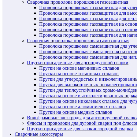
Сварочная проволока порошковая газозащитная
Проволока порошковая газозащитная для угл
Проволока порошковая газозащитная для выс
Проволока порошковая газозащитная для теп
Проволока порошковая газозащитная на осно
Проволока порошковая газозащитная на основ
Проволока порошковая газозащитная для нап
Сварочная проволока порошковая самозащитная
Проволока порошковая самозащитная для угл
Проволока порошковая самозащитная на осн
Проволока порошковая самозащитная для нап
Прутки присадочные для аргонодуговой сварки
Прутки на основе магниевых сплавов
Прутки на основе титановых сплавов
Прутки для углеродистых и низколегированн
Прутки для высокопрочных низколегированн
Прутки для теплоустойчивых хромо-молибде
Прутки на основе высоколегированных нерж
Прутки на основе никелевых сплавов для чуг
Прутки на основе алюминиевых сплавов
Прутки на основе медных сплавов
Вольфрамовые электроды для аргонодуговой сварк
Флюсы и проволоки для дуговой сварки под флюсо
Прутки присадочные для газокислородной сварки
Сварочные аксессуары