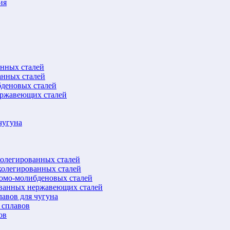
ия
анных сталей
анных сталей
бденовых сталей
ержавеющих сталей
чугуна
колегированных сталей
колегированных сталей
ромо-молибденовых сталей
ованных нержавеющих сталей
авов для чугуна
 сплавов
ов