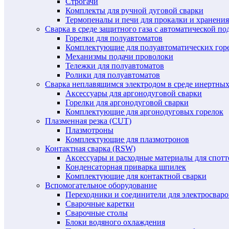
Строгачи
Комплекты для ручной дуговой сварки
Термопеналы и печи для прокалки и хранения
Сварка в среде защитного газа с автоматической 
Горелки для полуавтоматов
Комплектующие для полуавтоматических гор
Механизмы подачи проволоки
Тележки для полуавтоматов
Ролики для полуавтоматов
Сварка неплавящимся электродом в среде инертных 
Аксессуары для аргонодуговой сварки
Горелки для аргонодуговой сварки
Комплектующие для аргонодуговых горелок
Плазменная резка (CUT)
Плазмотроны
Комплектующие для плазмотронов
Контактная сварка (RSW)
Аксессуары и расходные материалы для спотт
Конденсаторная приварка шпилек
Комплектующие для контактной сварки
Вспомогательное оборудование
Переходники и соединители для электросвар
Сварочные каретки
Сварочные столы
Блоки водяного охлаждения