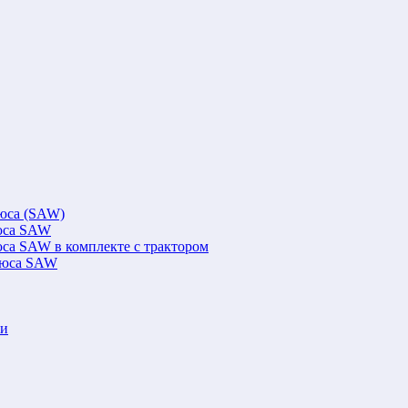
люса (SAW)
люса SAW
юса SAW в комплекте с трактором
флюса SAW
ки