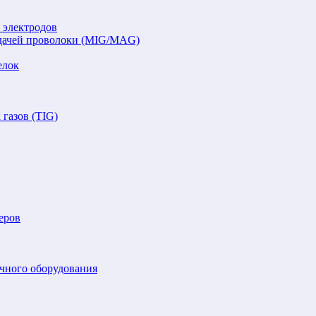
 электродов
подачей проволоки (MIG/MAG)
елок
газов (TIG)
еров
очного оборудования