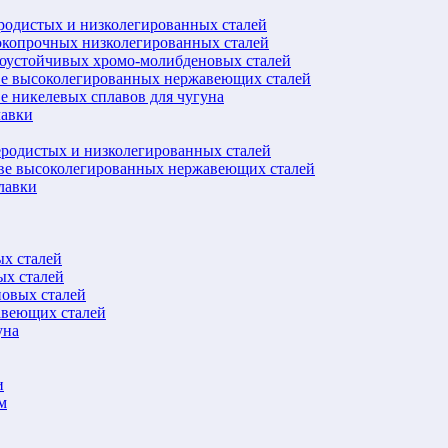
еродистых и низколегированных сталей
окопрочных низколегированных сталей
лоустойчивых хромо-молибденовых сталей
ве высоколегированных нержавеющих сталей
е никелевых сплавов для чугуна
лавки
еродистых и низколегированных сталей
ове высоколегированных нержавеющих сталей
лавки
ых сталей
ых сталей
новых сталей
авеющих сталей
уна
и
м