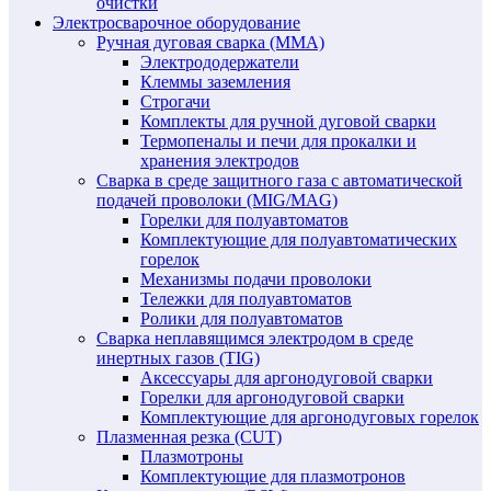
очистки
Электросварочное оборудование
Ручная дуговая сварка (MMA)
Электрододержатели
Клеммы заземления
Строгачи
Комплекты для ручной дуговой сварки
Термопеналы и печи для прокалки и
хранения электродов
Сварка в среде защитного газа с автоматической
подачей проволоки (MIG/MAG)
Горелки для полуавтоматов
Комплектующие для полуавтоматических
горелок
Механизмы подачи проволоки
Тележки для полуавтоматов
Ролики для полуавтоматов
Сварка неплавящимся электродом в среде
инертных газов (TIG)
Аксессуары для аргонодуговой сварки
Горелки для аргонодуговой сварки
Комплектующие для аргонодуговых горелок
Плазменная резка (CUT)
Плазмотроны
Комплектующие для плазмотронов