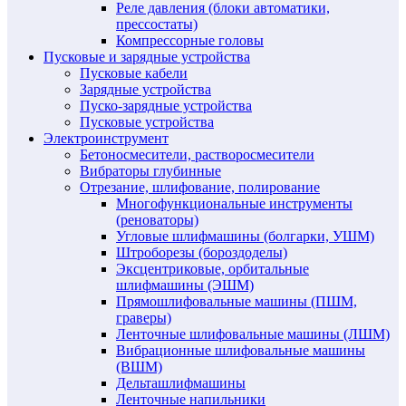
Реле давления (блоки автоматики,
прессостаты)
Компрессорные головы
Пусковые и зарядные устройства
Пусковые кабели
Зарядные устройства
Пуско-зарядные устройства
Пусковые устройства
Электроинструмент
Бетоносмесители, растворосмесители
Вибраторы глубинные
Отрезание, шлифование, полирование
Многофункциональные инструменты
(реноваторы)
Угловые шлифмашины (болгарки, УШМ)
Штроборезы (бороздоделы)
Эксцентриковые, орбитальные
шлифмашины (ЭШМ)
Прямошлифовальные машины (ПШМ,
граверы)
Ленточные шлифовальные машины (ЛШМ)
Вибрационные шлифовальные машины
(ВШМ)
Дельташлифмашины
Ленточные напильники