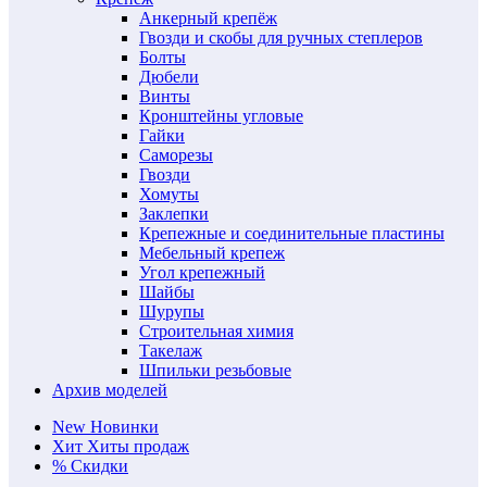
Анкерный крепёж
Гвозди и скобы для ручных степлеров
Болты
Дюбели
Винты
Кронштейны угловые
Гайки
Саморезы
Гвозди
Хомуты
Заклепки
Крепежные и соединительные пластины
Мебельный крепеж
Угол крепежный
Шайбы
Шурупы
Строительная химия
Такелаж
Шпильки резьбовые
Архив моделей
New
Новинки
Хит
Хиты продаж
%
Скидки