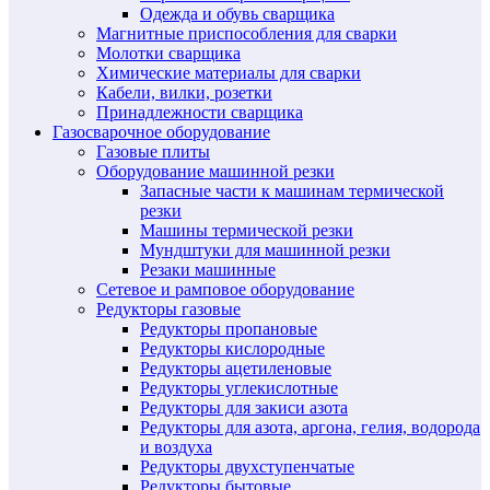
Одежда и обувь сварщика
Магнитные приспособления для сварки
Молотки сварщика
Химические материалы для сварки
Кабели, вилки, розетки
Принадлежности сварщика
Газосварочное оборудование
Газовые плиты
Оборудование машинной резки
Запасные части к машинам термической
резки
Машины термической резки
Мундштуки для машинной резки
Резаки машинные
Сетевое и рамповое оборудование
Редукторы газовые
Редукторы пропановые
Редукторы кислородные
Редукторы ацетиленовые
Редукторы углекислотные
Редукторы для закиси азота
Редукторы для азота, аргона, гелия, водорода
и воздуха
Редукторы двухступенчатые
Редукторы бытовые