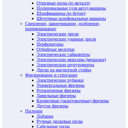
Отрезные пилы по металлу
Полировальные (для авто) машины
Шлифмашины по бетону
Щеточные шлифовальные машины
Сверление, завинчивание, долбление,
перемешивание
Электрические дрели
Электрические ударные дрели
Перфораторы
Отбойные молотки
Электрические гайковерты
Электрические миксеры (мешалки)
Электрические шуруповерты
Дрели на магнитной стойке
Фрезерование и строгание
Электрические рубанки
Универсальные фрезеры
Ротационные фрезеры
Ламельные фрезеры
Кромочные (окантовочные) фрезеры
Другие фрезеры
Пиление
Лобзики
Ручные дисковые пилы
Сабельные пилы