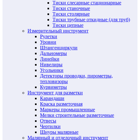
Тиски слесарные стационарные
Тиски станочные
Тиски столярные
Тиски трубные откидные (для труб)
Тиски цепные
Измерительный инструмент
Рулетки
Уровни
Штангенциркули
Дальномеры
Линейки
Нивелиры
Угольники
Детекторы проводки, пирометры,
тепловизоры
Курвиметры
Инструмент для разметки
Карандаши
Краска разметочная
Маркеры промышленные
Мелки строительные разметочные
Отвесы
Чертилки
Шнуры малярные
Малярный и отделочный инструмент