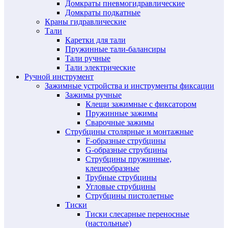
Домкраты пневмогидравлические
Домкраты подкатные
Краны гидравлические
Тали
Каретки для тали
Пружинные тали-балансиры
Тали ручные
Тали электрические
Ручной инструмент
Зажимные устройства и инструменты фиксации
Зажимы ручные
Клещи зажимные с фиксатором
Пружинные зажимы
Сварочные зажимы
Струбцины столярные и монтажные
F-образные струбцины
G-образные струбцины
Струбцины пружинные,
клещеобразные
Трубные струбцины
Угловые струбцины
Струбцины пистолетные
Тиски
Тиски слесарные переносные
(настольные)