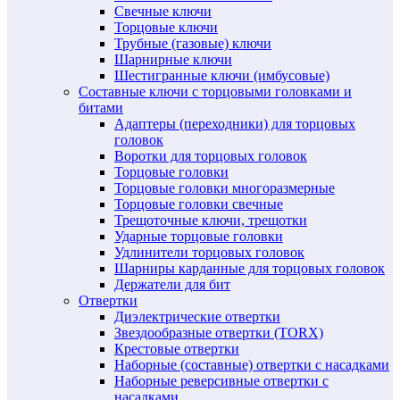
Свечные ключи
Торцовые ключи
Трубные (газовые) ключи
Шарнирные ключи
Шестигранные ключи (имбусовые)
Составные ключи с торцовыми головками и
битами
Адаптеры (переходники) для торцовых
головок
Воротки для торцовых головок
Торцовые головки
Торцовые головки многоразмерные
Торцовые головки свечные
Трещоточные ключи, трещотки
Ударные торцовые головки
Удлинители торцовых головок
Шарниры карданные для торцовых головок
Держатели для бит
Отвертки
Диэлектрические отвертки
Звездообразные отвертки (TORX)
Крестовые отвертки
Наборные (составные) отвертки с насадками
Наборные реверсивные отвертки с
насадками