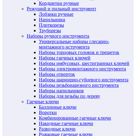
Кордщетки ручные
Режущий и пильный инструмент
Лобзики ручные
Напильники
Плиткорезы
Труборезы
Наборы ручного инструмента
Универсальные наборы слесарно-
монтажного иструмента
Наборы торцовых головок и трещеток
Наборы гаечных ключей
Наборы имбусовых, шестигранных ключей
Наборы электромонтажного инструмента
Наборы отверток
Наборы шарнирно-губцевого инструмента
Наборы резьбонарезного инструмента
Наборы напильников
Наборы для резьбы по дереву
Гаечные ключи
Баллонные ключи
Воротки
Комбинированные гаечные ключи
Накидные гаечные ключи
Разводные ключи
Рожковые гаечные ключи