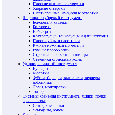
Плоские шлицевые отвертки
Ударные отвертки
Шестигранные, имбусовые отвертки
Шарнирно-губцевый инструмент
Бокорезы и кусачки
Болторезы
Кабелерезы
Круглогубцы, тонкогубцы и длинногубцы
Плоскогубцы и пассатижи
Ручные ножницы по металлу
Ручные пресс-клещи
Строительные клещи и щипцы
Съемники стопорных колец
Ударно-рычажный инструмент
Кувалды
Молотки
Зубила, бородки, выколотки, кернеры,
добойники
Ломы, монтировки
Топоры
Системы хранения инструмента (ящики, полки,
органайзеры)
Складские ящики
Чемоданы, боксы
Крепеж