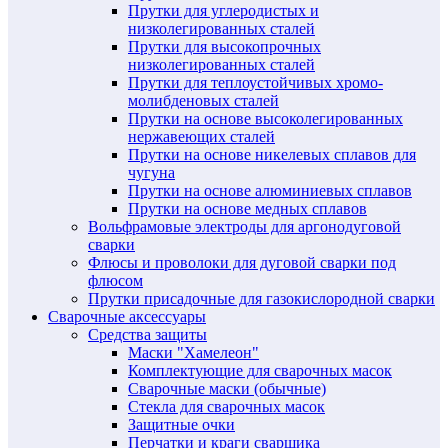
Прутки для углеродистых и
низколегированных сталей
Прутки для высокопрочных
низколегированных сталей
Прутки для теплоустойчивых хромо-
молибденовых сталей
Прутки на основе высоколегированных
нержавеющих сталей
Прутки на основе никелевых сплавов для
чугуна
Прутки на основе алюминиевых сплавов
Прутки на основе медных сплавов
Вольфрамовые электроды для аргонодуговой
сварки
Флюсы и проволоки для дуговой сварки под
флюсом
Прутки присадочные для газокислородной сварки
Сварочные аксессуары
Средства защиты
Маски "Хамелеон"
Комплектующие для сварочных масок
Сварочные маски (обычные)
Стекла для сварочных масок
Защитные очки
Перчатки и краги сварщика