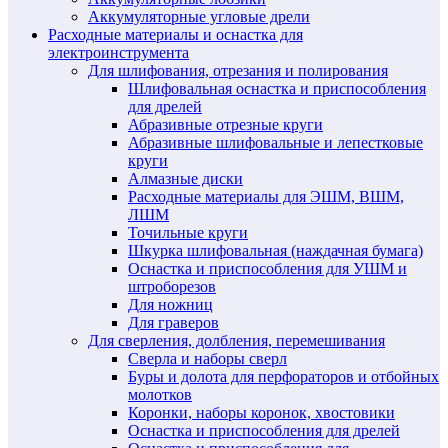
Аккумуляторные угловые дрели
Расходные материалы и оснастка для
электроинструмента
Для шлифования, отрезания и полирования
Шлифовальная оснастка и приспособления
для дрелей
Абразивные отрезные круги
Абразивные шлифовальные и лепестковые
круги
Алмазные диски
Расходные материалы для ЭШМ, ВШМ,
ЛШМ
Точильные круги
Шкурка шлифовальная (наждачная бумага)
Оснастка и приспособления для УШМ и
штроборезов
Для ножниц
Для граверов
Для сверления, долбления, перемешивания
Сверла и наборы сверл
Буры и долота для перфораторов и отбойных
молотков
Коронки, наборы коронок, хвостовики
Оснастка и приспособления для дрелей