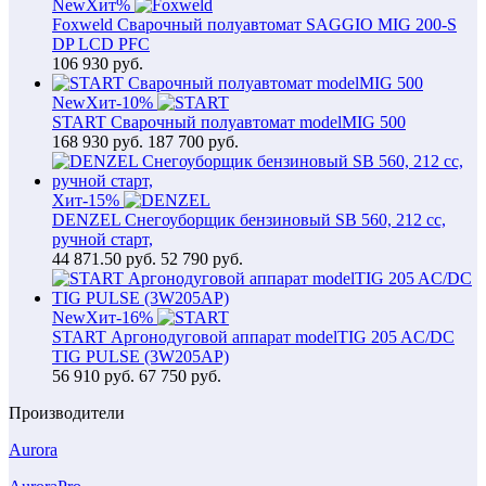
New
Хит
%
Foxweld Сварочный полуавтомат SAGGIO MIG 200-S
DP LCD PFC
106 930
руб.
New
Хит
-10%
START Сварочный полуавтомат modelMIG 500
168 930
руб.
187 700 руб.
Хит
-15%
DENZEL Снегоуборщик бензиновый SB 560, 212 cc,
ручной старт,
44 871.50
руб.
52 790 руб.
New
Хит
-16%
START Аргонодуговой аппарат modelTIG 205 AC/DC
TIG PULSE (3W205AP)
56 910
руб.
67 750 руб.
Производители
Aurora