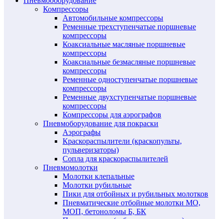
Пневмооборудование
Компрессоры
Автомобильные компрессоры
Ременные трехступенчатые поршневые
компрессоры
Коаксиальные масляные поршневые
компрессоры
Коаксиальные безмасляные поршневые
компрессоры
Ременные одноступенчатые поршневые
компрессоры
Ременные двухступенчатые поршневые
компрессоры
Компрессоры для аэрографов
Пневмоборудование для покраски
Аэрографы
Краскораспылители (краскопульты,
пульверизаторы)
Сопла для краскораспылителей
Пневмомолотки
Молотки клепальные
Молотки рубильные
Пики для отбойных и рубильных молотков
Пневматические отбойные молотки МО,
МОП, бетоноломы Б, БК