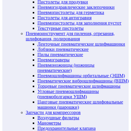
Пистолеты для продувки
Пневмогидравлические заклепочники
Пневмопистолеты для герметика
Пистолеты для антигравия
Пневмопистолеты для заполнения пустот
Текстурные пистолеты
Пневмоинструмент для пиления, отрезания,
шлифования, полирования
Ленточные пневматические шлифмашинки
Лобзики пневматические
Пилы пневматические
Пневмограверы
Пневмоножницы (ножницы
пневматические)
Пневмошлифмашины орбитальные (ЭШМ)
Пневматические виброшлифмашины (ВШМ)
Торцевые пневматические шлифмашины
Угловые пневмошлифмашины
(пневмоболгарки УШМ)
Цанговые пневматические шлифовальные
машинки (шарошки)
Запчасти для компрессоров
Воздушные фильтры
Манометры
Предохранительные клапана