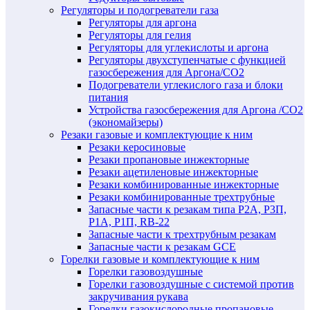
Регуляторы и подогреватели газа
Регуляторы для аргона
Регуляторы для гелия
Регуляторы для углекислоты и аргона
Регуляторы двухступенчатые c функцией
газосбережения для Аргона/СО2
Подогреватели углекислого газа и блоки
питания
Устройства газосбережения для Аргона /СО2
(экономайзеры)
Резаки газовые и комплектующие к ним
Резаки керосиновые
Резаки пропановые инжекторные
Резаки ацетиленовые инжекторные
Резаки комбинированные инжекторные
Резаки комбинированные трехтрубные
Запасные части к резакам типа Р2А, Р3П,
Р1А, Р1П, RB-22
Запасные части к трехтрубным резакам
Запасные части к резакам GCE
Горелки газовые и комплектующие к ним
Горелки газовоздушные
Горелки газовоздушные с системой против
закручивания рукава
Горелки газокислородные пропановые