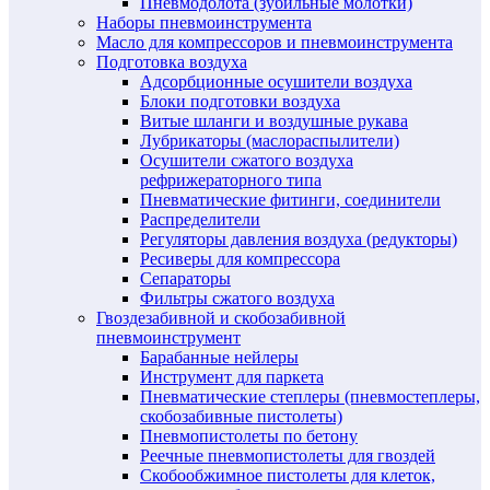
Пневмодолота (зубильные молотки)
Наборы пневмоинструмента
Масло для компрессоров и пневмоинструмента
Подготовка воздуха
Адсорбционные осушители воздуха
Блоки подготовки воздуха
Витые шланги и воздушные рукава
Лубрикаторы (маслораспылители)
Осушители сжатого воздуха
рефрижераторного типа
Пневматические фитинги, соединители
Распределители
Регуляторы давления воздуха (редукторы)
Ресиверы для компрессора
Сепараторы
Фильтры сжатого воздуха
Гвоздезабивной и скобозабивной
пневмоинструмент
Барабанные нейлеры
Инструмент для паркета
Пневматические степлеры (пневмостеплеры,
скобозабивные пистолеты)
Пневмопистолеты по бетону
Реечные пневмопистолеты для гвоздей
Скобообжимное пистолеты для клеток,