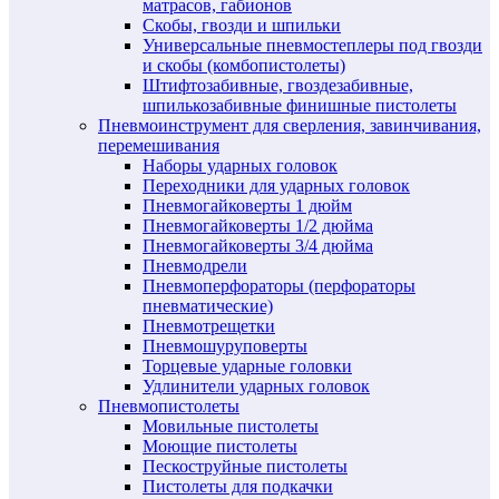
матрасов, габионов
Скобы, гвозди и шпильки
Универсальные пневмостеплеры под гвозди
и скобы (комбопистолеты)
Штифтозабивные, гвоздезабивные,
шпилькозабивные финишные пистолеты
Пневмоинструмент для сверления, завинчивания,
перемешивания
Наборы ударных головок
Переходники для ударных головок
Пневмогайковерты 1 дюйм
Пневмогайковерты 1/2 дюйма
Пневмогайковерты 3/4 дюйма
Пневмодрели
Пневмоперфораторы (перфораторы
пневматические)
Пневмотрещетки
Пневмошуруповерты
Торцевые ударные головки
Удлинители ударных головок
Пневмопистолеты
Мовильные пистолеты
Моющие пистолеты
Пескоструйные пистолеты
Пистолеты для подкачки