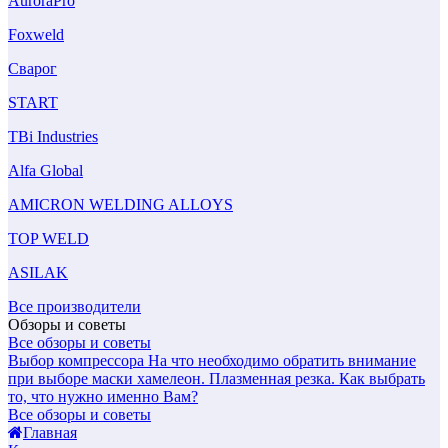
AuroraPro
Foxweld
Сварог
START
TBi Industries
Alfa Global
AMICRON WELDING ALLOYS
TOP WELD
ASILAK
Все производители
Обзоры и советы
Все обзоры и советы
Выбор компрессора
На что необходимо обратить внимание
при выборе маски хамелеон.
Плазменная резка. Как выбрать
то, что нужно именно Вам?
Все обзоры и советы
Главная