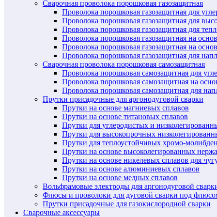
Сварочная проволока порошковая газозащитная
Проволока порошковая газозащитная для угл
Проволока порошковая газозащитная для выс
Проволока порошковая газозащитная для теп
Проволока порошковая газозащитная на осно
Проволока порошковая газозащитная на основ
Проволока порошковая газозащитная для нап
Сварочная проволока порошковая самозащитная
Проволока порошковая самозащитная для угл
Проволока порошковая самозащитная на осн
Проволока порошковая самозащитная для нап
Прутки присадочные для аргонодуговой сварки
Прутки на основе магниевых сплавов
Прутки на основе титановых сплавов
Прутки для углеродистых и низколегированн
Прутки для высокопрочных низколегированн
Прутки для теплоустойчивых хромо-молибде
Прутки на основе высоколегированных нерж
Прутки на основе никелевых сплавов для чуг
Прутки на основе алюминиевых сплавов
Прутки на основе медных сплавов
Вольфрамовые электроды для аргонодуговой сварк
Флюсы и проволоки для дуговой сварки под флюсо
Прутки присадочные для газокислородной сварки
Сварочные аксессуары