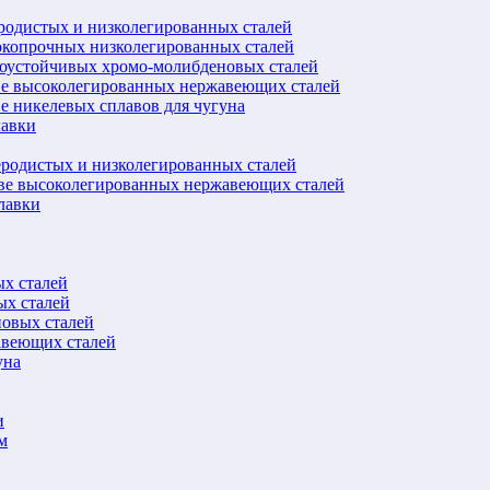
еродистых и низколегированных сталей
окопрочных низколегированных сталей
лоустойчивых хромо-молибденовых сталей
ве высоколегированных нержавеющих сталей
е никелевых сплавов для чугуна
лавки
еродистых и низколегированных сталей
ове высоколегированных нержавеющих сталей
лавки
ых сталей
ых сталей
новых сталей
авеющих сталей
уна
и
м