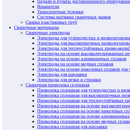
Педали и пульты дистанционного оборудован
Вращатели
Транспортные тележки
Системы вытяжки сварочных дымов
Сварка пластиковых труб
Сварочные материалы
Сварочные электроды
Электроды для углеродистых и низколегиров
Электроды для высокопрочных низколегиров
Электроды для теплоустойчивых хромо-моли
Электроды на основе высоколегированных н
Электроды на основе алюминиевых сплавов
Электроды на основе медных сплавов
Электроды на основе никелевых сплавов для 
Электроды для наплавки
Электроды для резки и строжки
Сварочная проволока сплошная
Проволока сплошная для углеродистых и низ
Проволока сплошная для высокопрочных низ
Проволока сплошная для теплоустойчивых х
Проволока сплошная на основе высоколегир
Проволока сплошная на основе никелевых спл
Проволока сплошная на основе алюминиевых
Проволока сплошная на основе медных сплав
Проволока сплошная для наплавки