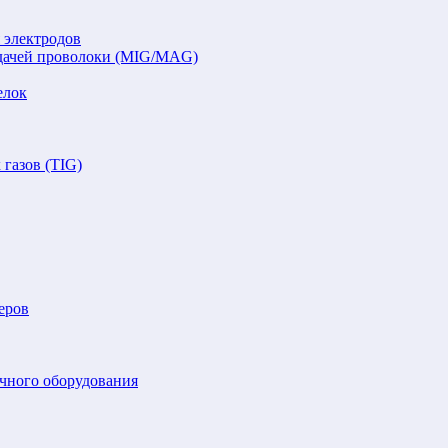
 электродов
подачей проволоки (MIG/MAG)
елок
газов (TIG)
еров
очного оборудования