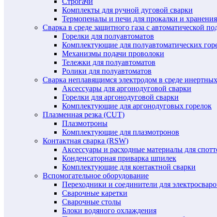
Строгачи
Комплекты для ручной дуговой сварки
Термопеналы и печи для прокалки и хранения
Сварка в среде защитного газа с автоматической 
Горелки для полуавтоматов
Комплектующие для полуавтоматических гор
Механизмы подачи проволоки
Тележки для полуавтоматов
Ролики для полуавтоматов
Сварка неплавящимся электродом в среде инертных 
Аксессуары для аргонодуговой сварки
Горелки для аргонодуговой сварки
Комплектующие для аргонодуговых горелок
Плазменная резка (CUT)
Плазмотроны
Комплектующие для плазмотронов
Контактная сварка (RSW)
Аксессуары и расходные материалы для спотт
Конденсаторная приварка шпилек
Комплектующие для контактной сварки
Вспомогательное оборудование
Переходники и соединители для электросвар
Сварочные каретки
Сварочные столы
Блоки водяного охлаждения