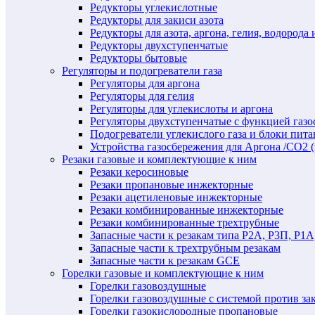
Редукторы углекислотные
Редукторы для закиси азота
Редукторы для азота, аргона, гелия, водорода 
Редукторы двухступенчатые
Редукторы бытовые
Регуляторы и подогреватели газа
Регуляторы для аргона
Регуляторы для гелия
Регуляторы для углекислоты и аргона
Регуляторы двухступенчатые c функцией газ
Подогреватели углекислого газа и блоки пита
Устройства газосбережения для Аргона /СО2 
Резаки газовые и комплектующие к ним
Резаки керосиновые
Резаки пропановые инжекторные
Резаки ацетиленовые инжекторные
Резаки комбинированные инжекторные
Резаки комбинированные трехтрубные
Запасные части к резакам типа Р2А, Р3П, Р1А
Запасные части к трехтрубным резакам
Запасные части к резакам GCE
Горелки газовые и комплектующие к ним
Горелки газовоздушные
Горелки газовоздушные с системой против за
Горелки газокислородные пропановые