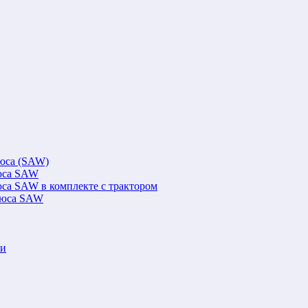
люса (SAW)
люса SAW
юса SAW в комплекте с трактором
флюса SAW
ки