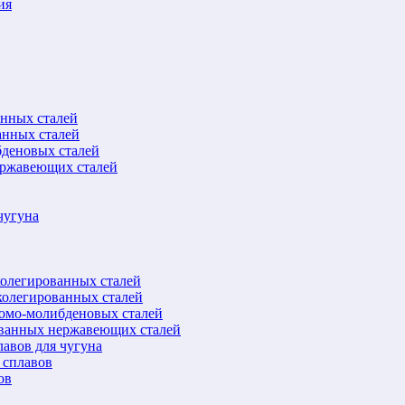
ия
анных сталей
анных сталей
бденовых сталей
ержавеющих сталей
чугуна
колегированных сталей
колегированных сталей
ромо-молибденовых сталей
ованных нержавеющих сталей
авов для чугуна
 сплавов
ов