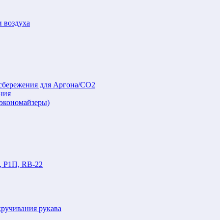
и воздуха
осбережения для Аргона/СО2
ния
(экономайзеры)
, Р1П, RB-22
кручивания рукава