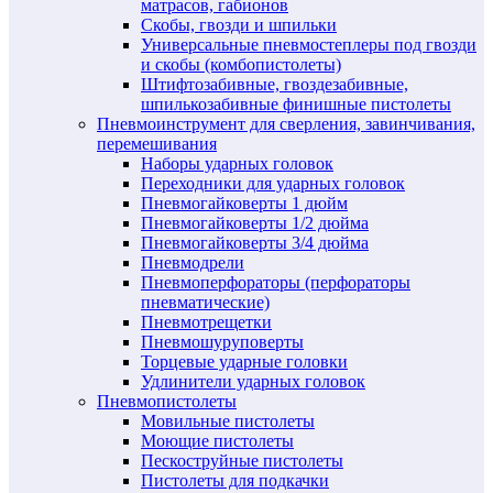
матрасов, габионов
Скобы, гвозди и шпильки
Универсальные пневмостеплеры под гвозди
и скобы (комбопистолеты)
Штифтозабивные, гвоздезабивные,
шпилькозабивные финишные пистолеты
Пневмоинструмент для сверления, завинчивания,
перемешивания
Наборы ударных головок
Переходники для ударных головок
Пневмогайковерты 1 дюйм
Пневмогайковерты 1/2 дюйма
Пневмогайковерты 3/4 дюйма
Пневмодрели
Пневмоперфораторы (перфораторы
пневматические)
Пневмотрещетки
Пневмошуруповерты
Торцевые ударные головки
Удлинители ударных головок
Пневмопистолеты
Мовильные пистолеты
Моющие пистолеты
Пескоструйные пистолеты
Пистолеты для подкачки