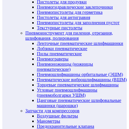
Пистолеты для продувки
Пневмогидравлические заклепочники
Пневмопистолеты для герметика
Пистолеты для антигравия
Пневмопистолеты для заполнения пустот
Текстурные пистолеты
Пневмоинструмент для пиления, отрезания,
шлифования, полирования
Ленточные пневматические шлифмашинки
Лобзики пневматические
Пилы пневматические
Пневмограверы
Пневмоножницы (ножницы
пневматические)
Пневмошлифмашины орбитальные (ЭШМ)
Пневматические виброшлифмашины (ВШМ)
Торцевые пневматические шлифмашины
Угловые пневмошлифмашины
(пневмоболгарки УШМ)
Цанговые пневматические шлифовальные
машинки (шарошки)
Запчасти для компрессоров
Воздушные фильтры
Манометры
Предохранительные клапана