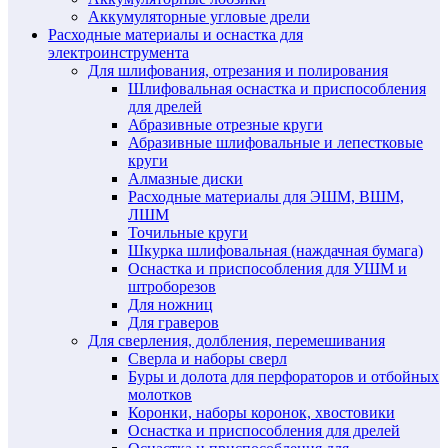
Аккумуляторные угловые дрели
Расходные материалы и оснастка для
электроинструмента
Для шлифования, отрезания и полирования
Шлифовальная оснастка и приспособления
для дрелей
Абразивные отрезные круги
Абразивные шлифовальные и лепестковые
круги
Алмазные диски
Расходные материалы для ЭШМ, ВШМ,
ЛШМ
Точильные круги
Шкурка шлифовальная (наждачная бумага)
Оснастка и приспособления для УШМ и
штроборезов
Для ножниц
Для граверов
Для сверления, долбления, перемешивания
Сверла и наборы сверл
Буры и долота для перфораторов и отбойных
молотков
Коронки, наборы коронок, хвостовики
Оснастка и приспособления для дрелей