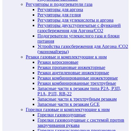
Регуляторы и подогреватели газа
Регуляторы для аргона
Регуляторы для гелия
Регуляторы для углекислоты и аргона
Регуляторы двухступенчатые c функцией
газосбережения для Аргона/СО2
Подогреватели углекислого газа и блоки
питания
Устройства газосбережения для Аргона /СО2
(экономайзеры)
Резаки газовые и комплектующие к ним
Резаки керосиновые
Резаки пропановые инжекторные
Резаки ацетиленовые инжекторные
Резаки комбинированные инжекторные
Резаки комбинированные трехтрубные
Запасные части к резакам типа Р2А, Р3П,
Р1А, Р1П, RB-22
Запасные части к трехтрубным резакам
Запасные части к резакам GCE
Горелки газовые и комплектующие к ним
Горелки газовоздушные
Горелки газовоздушные с системой против
закручивания рукава
Горелки газокислородные пропановые