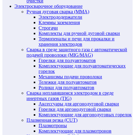
очистки
Электросварочное оборудование
Ручная дуговая сварка (MMA)
Электрододержатели
Клеммы заземления
Строгачи
Комплекты для ручной дуговой сварки
Термопеналы и печи для прокалки и
хранения электродов
Сварка в среде защитного газа с автоматической
подачей проволоки (MIG/MAG)
Горелки для полуавтоматов
Комплектующие для полуавтоматических
горелок
Механизмы подачи проволоки
Тележки для полуавтоматов
Ролики для полуавтоматов
Сварка неплавящимся электродом в среде
инертных газов (TIG)
Аксессуары для аргонодуговой сварки
Горелки для аргонодуговой сварки
Комплектующие для аргонодуговых горелок
Плазменная резка (CUT)
Плазмотроны
Комплектующие для плазмотронов