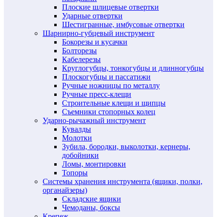
Плоские шлицевые отвертки
Ударные отвертки
Шестигранные, имбусовые отвертки
Шарнирно-губцевый инструмент
Бокорезы и кусачки
Болторезы
Кабелерезы
Круглогубцы, тонкогубцы и длинногубцы
Плоскогубцы и пассатижи
Ручные ножницы по металлу
Ручные пресс-клещи
Строительные клещи и щипцы
Съемники стопорных колец
Ударно-рычажный инструмент
Кувалды
Молотки
Зубила, бородки, выколотки, кернеры,
добойники
Ломы, монтировки
Топоры
Системы хранения инструмента (ящики, полки,
органайзеры)
Складские ящики
Чемоданы, боксы
Крепеж