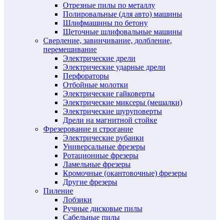
Отрезные пилы по металлу
Полировальные (для авто) машины
Шлифмашины по бетону
Щеточные шлифовальные машины
Сверление, завинчивание, долбление,
перемешивание
Электрические дрели
Электрические ударные дрели
Перфораторы
Отбойные молотки
Электрические гайковерты
Электрические миксеры (мешалки)
Электрические шуруповерты
Дрели на магнитной стойке
Фрезерование и строгание
Электрические рубанки
Универсальные фрезеры
Ротационные фрезеры
Ламельные фрезеры
Кромочные (окантовочные) фрезеры
Другие фрезеры
Пиление
Лобзики
Ручные дисковые пилы
Сабельные пилы