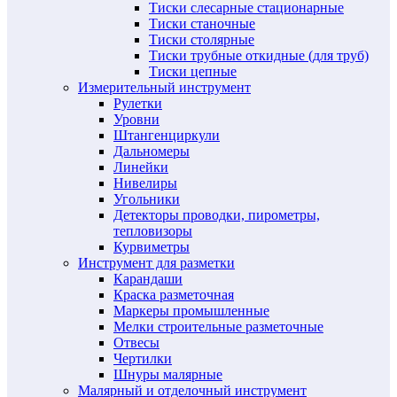
Тиски слесарные стационарные
Тиски станочные
Тиски столярные
Тиски трубные откидные (для труб)
Тиски цепные
Измерительный инструмент
Рулетки
Уровни
Штангенциркули
Дальномеры
Линейки
Нивелиры
Угольники
Детекторы проводки, пирометры,
тепловизоры
Курвиметры
Инструмент для разметки
Карандаши
Краска разметочная
Маркеры промышленные
Мелки строительные разметочные
Отвесы
Чертилки
Шнуры малярные
Малярный и отделочный инструмент