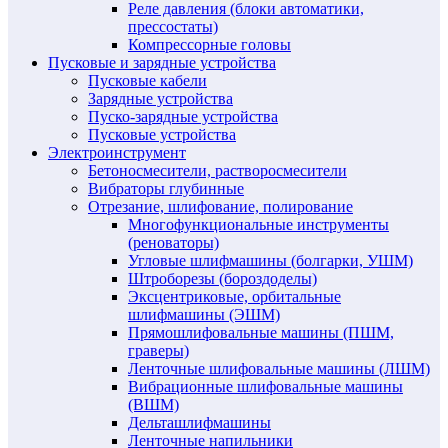
Реле давления (блоки автоматики,
прессостаты)
Компрессорные головы
Пусковые и зарядные устройства
Пусковые кабели
Зарядные устройства
Пуско-зарядные устройства
Пусковые устройства
Электроинструмент
Бетоносмесители, растворосмесители
Вибраторы глубинные
Отрезание, шлифование, полирование
Многофункциональные инструменты
(реноваторы)
Угловые шлифмашины (болгарки, УШМ)
Штроборезы (бороздоделы)
Эксцентриковые, орбитальные
шлифмашины (ЭШМ)
Прямошлифовальные машины (ПШМ,
граверы)
Ленточные шлифовальные машины (ЛШМ)
Вибрационные шлифовальные машины
(ВШМ)
Дельташлифмашины
Ленточные напильники