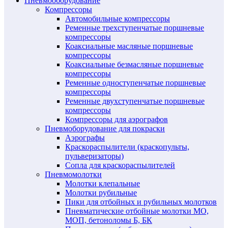
Пневмооборудование
Компрессоры
Автомобильные компрессоры
Ременные трехступенчатые поршневые
компрессоры
Коаксиальные масляные поршневые
компрессоры
Коаксиальные безмасляные поршневые
компрессоры
Ременные одноступенчатые поршневые
компрессоры
Ременные двухступенчатые поршневые
компрессоры
Компрессоры для аэрографов
Пневмоборудование для покраски
Аэрографы
Краскораспылители (краскопульты,
пульверизаторы)
Сопла для краскораспылителей
Пневмомолотки
Молотки клепальные
Молотки рубильные
Пики для отбойных и рубильных молотков
Пневматические отбойные молотки МО,
МОП, бетоноломы Б, БК