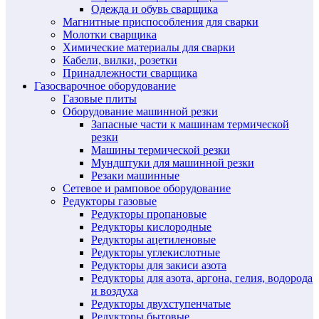
Одежда и обувь сварщика
Магнитные приспособления для сварки
Молотки сварщика
Химические материалы для сварки
Кабели, вилки, розетки
Принадлежности сварщика
Газосварочное оборудование
Газовые плиты
Оборудование машинной резки
Запасные части к машинам термической
резки
Машины термической резки
Мундштуки для машинной резки
Резаки машинные
Сетевое и рамповое оборудование
Редукторы газовые
Редукторы пропановые
Редукторы кислородные
Редукторы ацетиленовые
Редукторы углекислотные
Редукторы для закиси азота
Редукторы для азота, аргона, гелия, водорода
и воздуха
Редукторы двухступенчатые
Редукторы бытовые