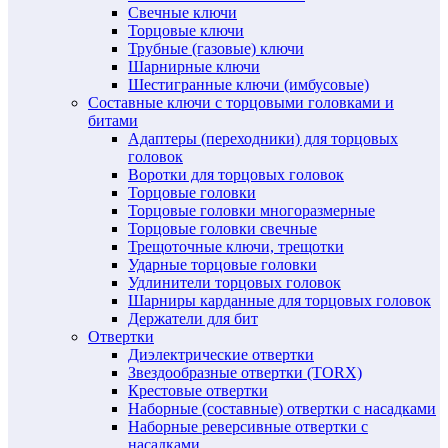
Свечные ключи
Торцовые ключи
Трубные (газовые) ключи
Шарнирные ключи
Шестигранные ключи (имбусовые)
Составные ключи с торцовыми головками и
битами
Адаптеры (переходники) для торцовых
головок
Воротки для торцовых головок
Торцовые головки
Торцовые головки многоразмерные
Торцовые головки свечные
Трещоточные ключи, трещотки
Ударные торцовые головки
Удлинители торцовых головок
Шарниры карданные для торцовых головок
Держатели для бит
Отвертки
Диэлектрические отвертки
Звездообразные отвертки (TORX)
Крестовые отвертки
Наборные (составные) отвертки с насадками
Наборные реверсивные отвертки с
насадками