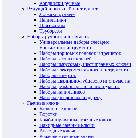
Кордщетки ручные
Режущий и пильный инструмент
Лобзики ручные
Напильники
Плиткорезы
Труборезы
Наборы ручного инструмента
Универсальные наборы слесарно-
монтажного иструмента
Наборы торцовых головок и трещеток
Наборы гаечных ключей
Наборы имбусовых, шестигранных ключей
Наборы электромонтажного инструмента
Наборы отверток
Наборы шарнирно-губцевого инструмента
Наборы резьбонарезного инструмента
Наборы напильников
Наборы для резьбы по дереву
Гаечные ключи
Баллонные ключи
Воротки
Комбинированные гаечные ключи
Накидные гаечные ключи
Разводные ключи
Рожковые гаечные ключи