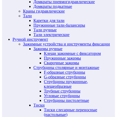
Домкраты пневмогидравлические
Домкраты подкатные
Краны гидравлические
Тали
Каретки для тали
Пружинные тали-балансиры
Тали ручные
Тали электрические
Ручной инструмент
Зажимные устройства и инструменты фиксации
Зажимы ручные
Клещи зажимные с фиксатором
Пружинные зажимы
Сварочные зажимы
Струбцины столярные и монтажные
F-образные струбцины
G-образные струбцины
Струбцины пружинные,
клещеобразные
Трубные струбцины
Угловые струбцины
Струбцины пистолетные
Тиски
Тиски слесарные переносные
(настольные)