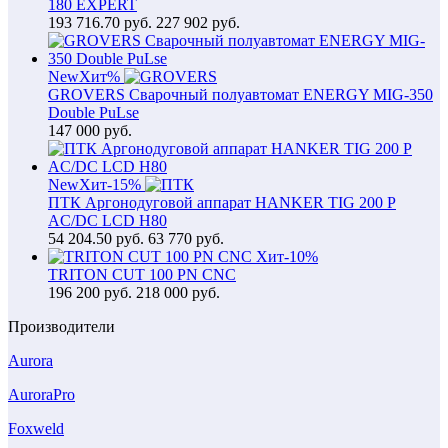
180 EXPERT
193 716.70
руб.
227 902 руб.
New
Хит
%
GROVERS Сварочный полуавтомат ENERGY MIG-350
Double PuLse
147 000
руб.
New
Хит
-15%
ПТК Аргонодуговой аппарат HANKER TIG 200 P
AC/DC LCD H80
54 204.50
руб.
63 770 руб.
Хит
-10%
TRITON CUT 100 PN CNC
196 200
руб.
218 000 руб.
Производители
Aurora
AuroraPro
Foxweld