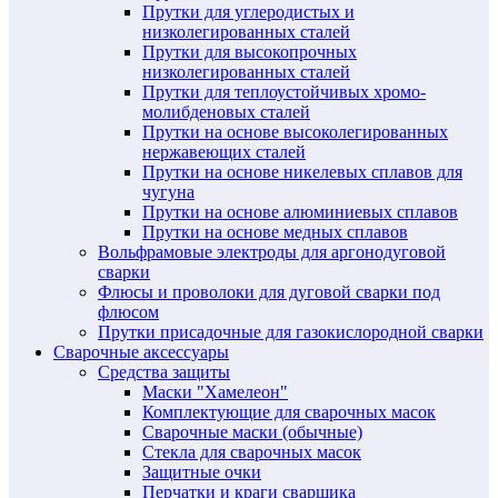
Прутки для углеродистых и
низколегированных сталей
Прутки для высокопрочных
низколегированных сталей
Прутки для теплоустойчивых хромо-
молибденовых сталей
Прутки на основе высоколегированных
нержавеющих сталей
Прутки на основе никелевых сплавов для
чугуна
Прутки на основе алюминиевых сплавов
Прутки на основе медных сплавов
Вольфрамовые электроды для аргонодуговой
сварки
Флюсы и проволоки для дуговой сварки под
флюсом
Прутки присадочные для газокислородной сварки
Сварочные аксессуары
Средства защиты
Маски "Хамелеон"
Комплектующие для сварочных масок
Сварочные маски (обычные)
Стекла для сварочных масок
Защитные очки
Перчатки и краги сварщика