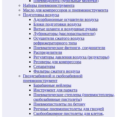
Пневмодолота (зубильные молотки)
Наборы пневмоинструмента
Масло для компрессоров и пневмоинструмента
Подготовка воздуха
Адсорбционные осушители воздуха
Блоки подготовки воздуха
Витые шланги и воздушные рукава
Лубрикаторы (маслораспылители)
Осушители сжатого воздуха
рефрижераторного типа
Пневматические фитинги, соединители
Распределители
Регуляторы давления воздуха (редукторы)
Ресиверы для компрессора
Сепараторы
Фильтры сжатого воздуха
Гвоздезабивной и скобозабивной
пневмоинструмент
Барабанные нейлеры
Инструмент для паркета
Пневматические степлеры (пневмостеплеры,
скобозабивные пистолеты)
Пневмопистолеты по бетону
Реечные пневмопистолеты для гвоздей
Скобообжимное пистолеты для клеток,