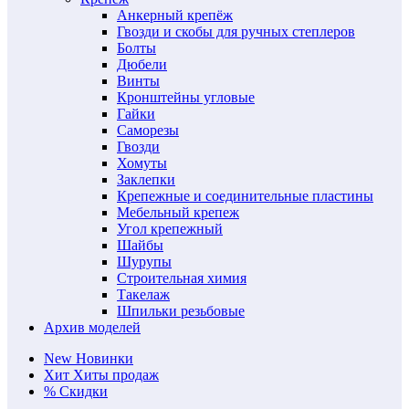
Анкерный крепёж
Гвозди и скобы для ручных степлеров
Болты
Дюбели
Винты
Кронштейны угловые
Гайки
Саморезы
Гвозди
Хомуты
Заклепки
Крепежные и соединительные пластины
Мебельный крепеж
Угол крепежный
Шайбы
Шурупы
Строительная химия
Такелаж
Шпильки резьбовые
Архив моделей
New
Новинки
Хит
Хиты продаж
%
Скидки