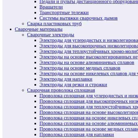
Педали и пульты дистанционного оборудован
Вращатели
Транспортные тележки
Системы вытяжки сварочных дымов
Сварка пластиковых труб
Сварочные материалы
Сварочные электроды
Электроды для углеродистых и низколегиров
Электроды для высокопрочных низколегиров
Электроды для теплоустойчивых хромо-моли
Электроды на основе высоколегированных н
Электроды на основе алюминиевых сплавов
Электроды на основе медных сплавов
Электроды на основе никелевых сплавов для 
Электроды для наплавки
Электроды для резки и строжки
Сварочная проволока сплошная
Проволока сплошная для углеродистых и низ
Проволока сплошная для высокопрочных низ
Проволока сплошная для теплоустойчивых х
Проволока сплошная на основе высоколегир
Проволока сплошная на основе никелевых спл
Проволока сплошная на основе алюминиевых
Проволока сплошная на основе медных сплав
Проволока сплошная для наплавки