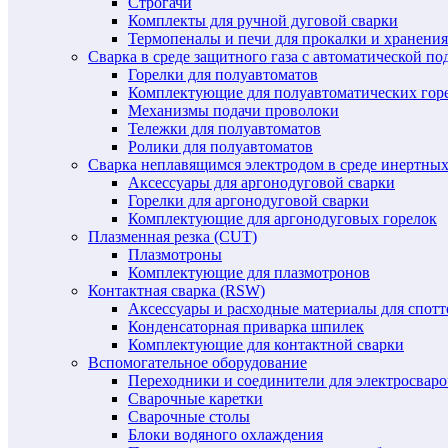
Строгачи
Комплекты для ручной дуговой сварки
Термопеналы и печи для прокалки и хранения
Сварка в среде защитного газа с автоматической 
Горелки для полуавтоматов
Комплектующие для полуавтоматических гор
Механизмы подачи проволоки
Тележки для полуавтоматов
Ролики для полуавтоматов
Сварка неплавящимся электродом в среде инертных 
Аксессуары для аргонодуговой сварки
Горелки для аргонодуговой сварки
Комплектующие для аргонодуговых горелок
Плазменная резка (CUT)
Плазмотроны
Комплектующие для плазмотронов
Контактная сварка (RSW)
Аксессуары и расходные материалы для спотт
Конденсаторная приварка шпилек
Комплектующие для контактной сварки
Вспомогательное оборудование
Переходники и соединители для электросвар
Сварочные каретки
Сварочные столы
Блоки водяного охлаждения