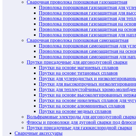
Сварочная проволока порошковая газозащитная
Проволока порошковая газозащитная для угл
Проволока порошковая газозащитная для выс
Проволока порошковая газозащитная для теп
Проволока порошковая газозащитная на осно
Проволока порошковая газозащитная на основ
Проволока порошковая газозащитная для нап
Сварочная проволока порошковая самозащитная
Проволока порошковая самозащитная для угл
Проволока порошковая самозащитная на осн
Проволока порошковая самозащитная для нап
Прутки присадочные для аргонодуговой сварки
Прутки на основе магниевых сплавов
Прутки на основе титановых сплавов
Прутки для углеродистых и низколегированн
Прутки для высокопрочных низколегированн
Прутки для теплоустойчивых хромо-молибде
Прутки на основе высоколегированных нерж
Прутки на основе никелевых сплавов для чуг
Прутки на основе алюминиевых сплавов
Прутки на основе медных сплавов
Вольфрамовые электроды для аргонодуговой сварк
Флюсы и проволоки для дуговой сварки под флюсо
Прутки присадочные для газокислородной сварки
Сварочные аксессуары