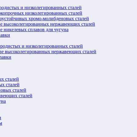
еродистых и низколегированных сталей
окопрочных низколегированных сталей
лоустойчивых хромо-молибденовых сталей
ве высоколегированных нержавеющих сталей
е никелевых сплавов для чугуна
лавки
еродистых и низколегированных сталей
ове высоколегированных нержавеющих сталей
лавки
ых сталей
ых сталей
новых сталей
авеющих сталей
уна
и
м