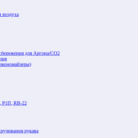
и воздуха
осбережения для Аргона/СО2
ния
(экономайзеры)
, Р1П, RB-22
кручивания рукава