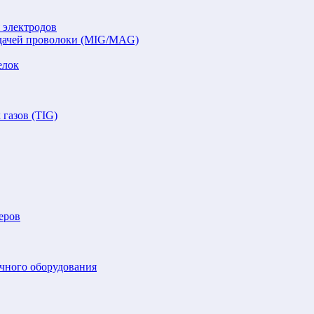
 электродов
подачей проволоки (MIG/MAG)
елок
газов (TIG)
еров
очного оборудования