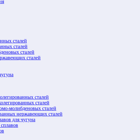
ия
анных сталей
анных сталей
бденовых сталей
ержавеющих сталей
чугуна
колегированных сталей
колегированных сталей
ромо-молибденовых сталей
ованных нержавеющих сталей
авов для чугуна
 сплавов
ов