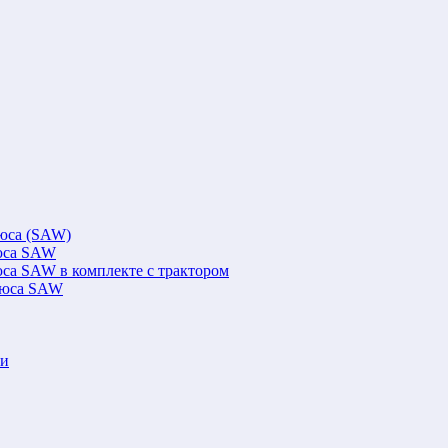
люса (SAW)
люса SAW
юса SAW в комплекте с трактором
флюса SAW
ки