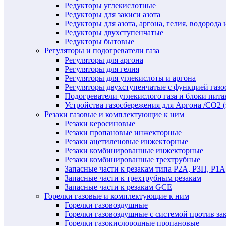
Редукторы углекислотные
Редукторы для закиси азота
Редукторы для азота, аргона, гелия, водорода 
Редукторы двухступенчатые
Редукторы бытовые
Регуляторы и подогреватели газа
Регуляторы для аргона
Регуляторы для гелия
Регуляторы для углекислоты и аргона
Регуляторы двухступенчатые c функцией газ
Подогреватели углекислого газа и блоки пита
Устройства газосбережения для Аргона /СО2 
Резаки газовые и комплектующие к ним
Резаки керосиновые
Резаки пропановые инжекторные
Резаки ацетиленовые инжекторные
Резаки комбинированные инжекторные
Резаки комбинированные трехтрубные
Запасные части к резакам типа Р2А, Р3П, Р1А
Запасные части к трехтрубным резакам
Запасные части к резакам GCE
Горелки газовые и комплектующие к ним
Горелки газовоздушные
Горелки газовоздушные с системой против за
Горелки газокислородные пропановые