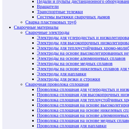
Педали и пульты дистанционного оборудован
Вращатели
Транспортные тележки
Системы вытяжки сварочных дымов
Сварка пластиковых труб
Сварочные материалы
Сварочные электроды
Электроды для углеродистых и низколегиров
Электроды для высокопрочных низколегиров
Электроды для теплоустойчивых хромо-моли
Электроды на основе высоколегированных н
Электроды на основе алюминиевых сплавов
Электроды на основе медных сплавов
Электроды на основе никелевых сплавов для 
Электроды для наплавки
Электроды для резки и строжки
Сварочная проволока сплошная
Проволока сплошная для углеродистых и низ
Проволока сплошная для высокопрочных низ
Проволока сплошная для теплоустойчивых х
Проволока сплошная на основе высоколегир
Проволока сплошная на основе никелевых спл
Проволока сплошная на основе алюминиевых
Проволока сплошная на основе медных сплав
Проволока сплошная для наплавки