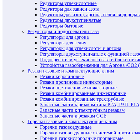
Редукторы углекислотные
Редукторы для закиси азота
Редукторы для азота, аргона, гелия, водорода 
Редукторы двухступенчатые
Редукторы бытовые
Регуляторы и подогреватели газа
Регуляторы для аргона
Регуляторы для гелия
Регуляторы для углекислоты и аргона
Регуляторы двухступенчатые c функцией газ
Подогреватели углекислого газа и блоки пита
Устройства газосбережения для Аргона /СО2 
Резаки газовые и комплектующие к ним
Резаки керосиновые
Резаки пропановые инжекторные
Резаки ацетиленовые инжекторные
Резаки комбинированные инжекторные
Резаки комбинированные трехтрубные
Запасные части к резакам типа Р2А, Р3П, Р1А
Запасные части к трехтрубным резакам
Запасные части к резакам GCE
Горелки газовые и комплектующие к ним
Горелки газовоздушные
Горелки газовоздушные с системой против за
Горелки газокислородные пропановые