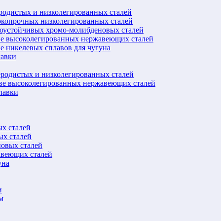
еродистых и низколегированных сталей
окопрочных низколегированных сталей
лоустойчивых хромо-молибденовых сталей
ве высоколегированных нержавеющих сталей
е никелевых сплавов для чугуна
лавки
еродистых и низколегированных сталей
ове высоколегированных нержавеющих сталей
лавки
ых сталей
ых сталей
новых сталей
авеющих сталей
уна
и
м