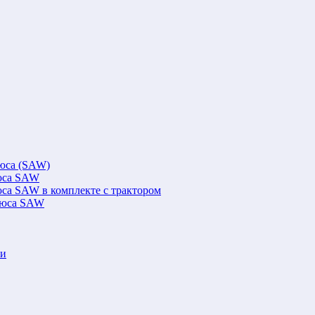
люса (SAW)
люса SAW
юса SAW в комплекте с трактором
флюса SAW
ки