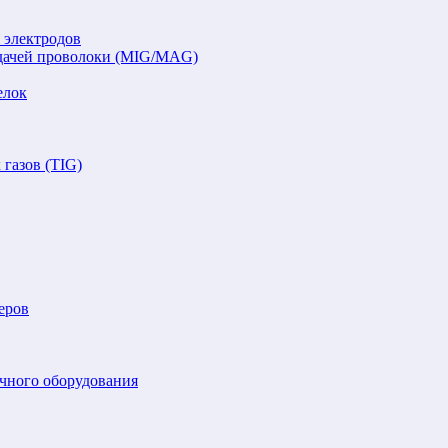
 электродов
подачей проволоки (MIG/MAG)
елок
газов (TIG)
еров
очного оборудования