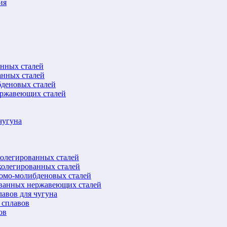
ия
анных сталей
анных сталей
бденовых сталей
ержавеющих сталей
чугуна
колегированных сталей
колегированных сталей
ромо-молибденовых сталей
ованных нержавеющих сталей
авов для чугуна
 сплавов
ов