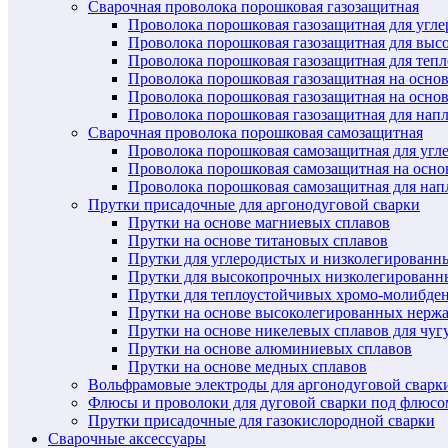
Сварочная проволока порошковая газозащитная
Проволока порошковая газозащитная для угл
Проволока порошковая газозащитная для выс
Проволока порошковая газозащитная для теп
Проволока порошковая газозащитная на осно
Проволока порошковая газозащитная на основ
Проволока порошковая газозащитная для нап
Сварочная проволока порошковая самозащитная
Проволока порошковая самозащитная для угл
Проволока порошковая самозащитная на осн
Проволока порошковая самозащитная для нап
Прутки присадочные для аргонодуговой сварки
Прутки на основе магниевых сплавов
Прутки на основе титановых сплавов
Прутки для углеродистых и низколегированн
Прутки для высокопрочных низколегированн
Прутки для теплоустойчивых хромо-молибде
Прутки на основе высоколегированных нерж
Прутки на основе никелевых сплавов для чуг
Прутки на основе алюминиевых сплавов
Прутки на основе медных сплавов
Вольфрамовые электроды для аргонодуговой сварк
Флюсы и проволоки для дуговой сварки под флюсо
Прутки присадочные для газокислородной сварки
Сварочные аксессуары