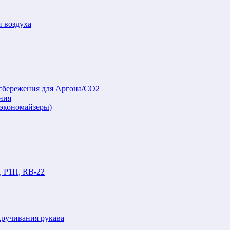
и воздуха
осбережения для Аргона/СО2
ния
(экономайзеры)
, Р1П, RB-22
кручивания рукава