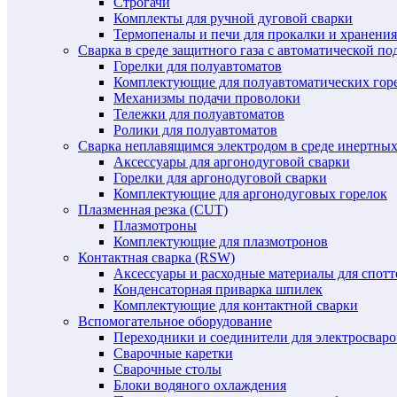
Строгачи
Комплекты для ручной дуговой сварки
Термопеналы и печи для прокалки и хранения
Сварка в среде защитного газа с автоматической 
Горелки для полуавтоматов
Комплектующие для полуавтоматических гор
Механизмы подачи проволоки
Тележки для полуавтоматов
Ролики для полуавтоматов
Сварка неплавящимся электродом в среде инертных 
Аксессуары для аргонодуговой сварки
Горелки для аргонодуговой сварки
Комплектующие для аргонодуговых горелок
Плазменная резка (CUT)
Плазмотроны
Комплектующие для плазмотронов
Контактная сварка (RSW)
Аксессуары и расходные материалы для спотт
Конденсаторная приварка шпилек
Комплектующие для контактной сварки
Вспомогательное оборудование
Переходники и соединители для электросвар
Сварочные каретки
Сварочные столы
Блоки водяного охлаждения