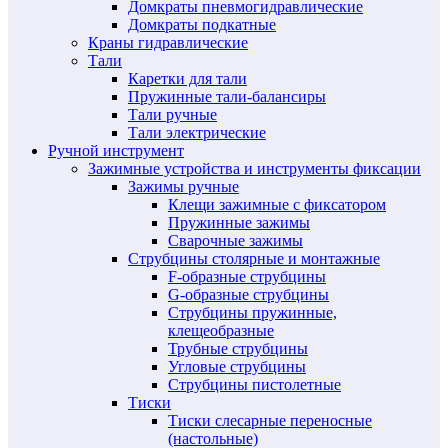
Домкраты пневмогидравлические
Домкраты подкатные
Краны гидравлические
Тали
Каретки для тали
Пружинные тали-балансиры
Тали ручные
Тали электрические
Ручной инструмент
Зажимные устройства и инструменты фиксации
Зажимы ручные
Клещи зажимные с фиксатором
Пружинные зажимы
Сварочные зажимы
Струбцины столярные и монтажные
F-образные струбцины
G-образные струбцины
Струбцины пружинные,
клещеобразные
Трубные струбцины
Угловые струбцины
Струбцины пистолетные
Тиски
Тиски слесарные переносные
(настольные)