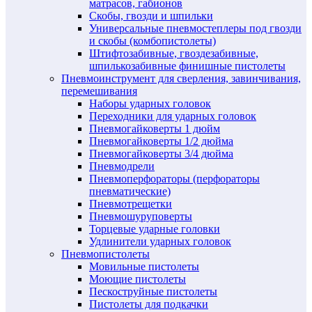
матрасов, габионов
Скобы, гвозди и шпильки
Универсальные пневмостеплеры под гвозди
и скобы (комбопистолеты)
Штифтозабивные, гвоздезабивные,
шпилькозабивные финишные пистолеты
Пневмоинструмент для сверления, завинчивания,
перемешивания
Наборы ударных головок
Переходники для ударных головок
Пневмогайковерты 1 дюйм
Пневмогайковерты 1/2 дюйма
Пневмогайковерты 3/4 дюйма
Пневмодрели
Пневмоперфораторы (перфораторы
пневматические)
Пневмотрещетки
Пневмошуруповерты
Торцевые ударные головки
Удлинители ударных головок
Пневмопистолеты
Мовильные пистолеты
Моющие пистолеты
Пескоструйные пистолеты
Пистолеты для подкачки