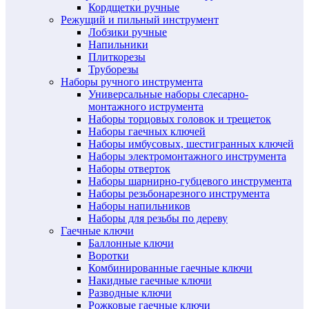
Кордщетки ручные
Режущий и пильный инструмент
Лобзики ручные
Напильники
Плиткорезы
Труборезы
Наборы ручного инструмента
Универсальные наборы слесарно-
монтажного иструмента
Наборы торцовых головок и трещеток
Наборы гаечных ключей
Наборы имбусовых, шестигранных ключей
Наборы электромонтажного инструмента
Наборы отверток
Наборы шарнирно-губцевого инструмента
Наборы резьбонарезного инструмента
Наборы напильников
Наборы для резьбы по дереву
Гаечные ключи
Баллонные ключи
Воротки
Комбинированные гаечные ключи
Накидные гаечные ключи
Разводные ключи
Рожковые гаечные ключи