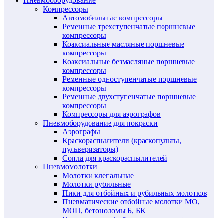
Пневмооборудование
Компрессоры
Автомобильные компрессоры
Ременные трехступенчатые поршневые
компрессоры
Коаксиальные масляные поршневые
компрессоры
Коаксиальные безмасляные поршневые
компрессоры
Ременные одноступенчатые поршневые
компрессоры
Ременные двухступенчатые поршневые
компрессоры
Компрессоры для аэрографов
Пневмоборудование для покраски
Аэрографы
Краскораспылители (краскопульты,
пульверизаторы)
Сопла для краскораспылителей
Пневмомолотки
Молотки клепальные
Молотки рубильные
Пики для отбойных и рубильных молотков
Пневматические отбойные молотки МО,
МОП, бетоноломы Б, БК