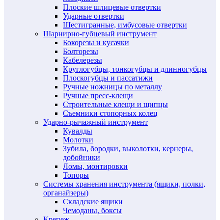
Плоские шлицевые отвертки
Ударные отвертки
Шестигранные, имбусовые отвертки
Шарнирно-губцевый инструмент
Бокорезы и кусачки
Болторезы
Кабелерезы
Круглогубцы, тонкогубцы и длинногубцы
Плоскогубцы и пассатижи
Ручные ножницы по металлу
Ручные пресс-клещи
Строительные клещи и щипцы
Съемники стопорных колец
Ударно-рычажный инструмент
Кувалды
Молотки
Зубила, бородки, выколотки, кернеры,
добойники
Ломы, монтировки
Топоры
Системы хранения инструмента (ящики, полки,
органайзеры)
Складские ящики
Чемоданы, боксы
Крепеж