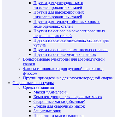
Прутки для углеродистых и
низколегированных сталей
Прутки для высокопрочных
низколегированных сталей
Прутки для теплоустойчивых хромо-
молибденовых сталей
Прутки на основе высоколегированных
нержавеющих сталей
Прутки на основе никелевых сплавов для
чугуна
Прутки на основе алюминиевых сплавов
Прутки на основе медных сплавов
Вольфрамовые электроды для аргонодуговой
сварки
Флюсы и проволоки для дуговой сварки под
флюсом
Прутки присадочные для газокислородной сварки
Сварочные аксессуары
Средства защиты
Маски "Хамелеон"
Комплектующие для сварочных масок
Сварочные маски (обычные)
Стекла для сварочных масок
Защитные очки
Перчатки и краги сварщика