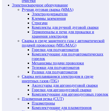
очистки
Электросварочное оборудование
Ручная дуговая сварка (MMA)
Электрододержатели
Клеммы заземления
Строгачи
Комплекты для ручной дуговой сварки
Термопеналы и печи для прокалки и
хранения электродов
Сварка в среде защитного газа с автоматической
подачей проволоки (MIG/MAG)
Горелки для полуавтоматов
Комплектующие для полуавтоматических
горелок
Механизмы подачи проволоки
Тележки для полуавтоматов
Ролики для полуавтоматов
Сварка неплавящимся электродом в среде
инертных газов (TIG)
Аксессуары для аргонодуговой сварки
Горелки для аргонодуговой сварки
Комплектующие для аргонодуговых горелок
Плазменная резка (CUT)
Плазмотроны
Комплектующие для плазмотронов