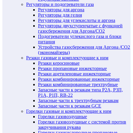
Регуляторы и подогреватели газа
Регуляторы для аргона
Регуляторы для гелия
Регуляторы для углекислоты и аргона
Регуляторы двухступенчатые c функцией
газосбережения для Аргона/СО2
Подогреватели углекислого газа и блоки
питания
Устройства газосбережения для Аргона /СО2
(экономайзеры)
Резаки газовые и комплектующие к ним
Резаки керосиновые
Резаки пропановые инжекторные
Резаки ацетиленовые инжекторные
Резаки комбинированные инжекторные
Резаки комбинированные трехтрубные
Запасные части к резакам типа Р2А, Р3П,
Р1А, Р1П, RB-22
Запасные части к трехтрубным резакам
Запасные части к резакам GCE
Горелки газовые и комплектующие к ним
Горелки газовоздушные
Горелки газовоздушные с системой против
закручивания рукава
Горелки газокислородные пропановые