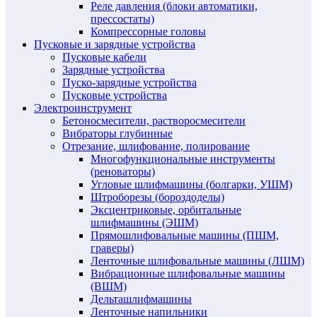
Реле давления (блоки автоматики,
прессостаты)
Компрессорные головы
Пусковые и зарядные устройства
Пусковые кабели
Зарядные устройства
Пуско-зарядные устройства
Пусковые устройства
Электроинструмент
Бетоносмесители, растворосмесители
Вибраторы глубинные
Отрезание, шлифование, полирование
Многофункциональные инструменты
(реноваторы)
Угловые шлифмашины (болгарки, УШМ)
Штроборезы (бороздоделы)
Эксцентриковые, орбитальные
шлифмашины (ЭШМ)
Прямошлифовальные машины (ПШМ,
граверы)
Ленточные шлифовальные машины (ЛШМ)
Вибрационные шлифовальные машины
(ВШМ)
Дельташлифмашины
Ленточные напильники