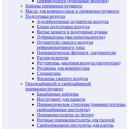
Пневмодолота (зубильные молотки)
Наборы пневмоинструмента
Масло для компрессоров и пневмоинструмента
Подготовка воздуха
Адсорбционные осушители воздуха
Блоки подготовки воздуха
Витые шланги и воздушные рукава
Лубрикаторы (маслораспылители)
Осушители сжатого воздуха
рефрижераторного типа
Пневматические фитинги, соединители
Распределители
Регуляторы давления воздуха (редукторы)
Ресиверы для компрессора
Сепараторы
Фильтры сжатого воздуха
Гвоздезабивной и скобозабивной
пневмоинструмент
Барабанные нейлеры
Инструмент для паркета
Пневматические степлеры (пневмостеплеры,
скобозабивные пистолеты)
Пневмопистолеты по бетону
Реечные пневмопистолеты для гвоздей
Скобообжимное пистолеты для клеток,