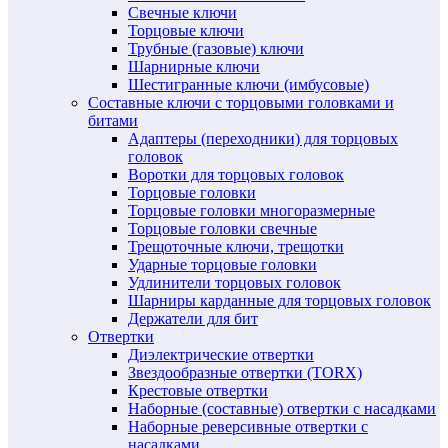
Свечные ключи
Торцовые ключи
Трубные (газовые) ключи
Шарнирные ключи
Шестигранные ключи (имбусовые)
Составные ключи с торцовыми головками и
битами
Адаптеры (переходники) для торцовых
головок
Воротки для торцовых головок
Торцовые головки
Торцовые головки многоразмерные
Торцовые головки свечные
Трещоточные ключи, трещотки
Ударные торцовые головки
Удлинители торцовых головок
Шарниры карданные для торцовых головок
Держатели для бит
Отвертки
Диэлектрические отвертки
Звездообразные отвертки (TORX)
Крестовые отвертки
Наборные (составные) отвертки с насадками
Наборные реверсивные отвертки с
насадками