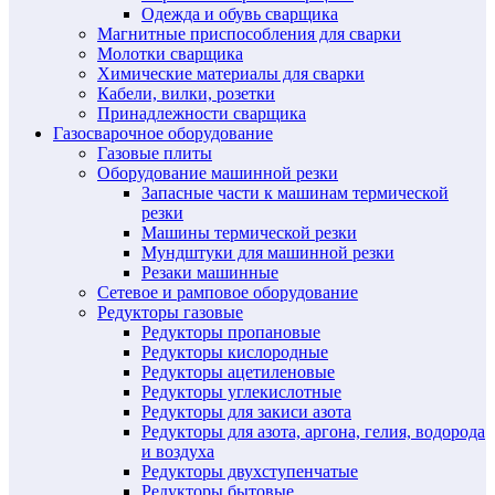
Одежда и обувь сварщика
Магнитные приспособления для сварки
Молотки сварщика
Химические материалы для сварки
Кабели, вилки, розетки
Принадлежности сварщика
Газосварочное оборудование
Газовые плиты
Оборудование машинной резки
Запасные части к машинам термической
резки
Машины термической резки
Мундштуки для машинной резки
Резаки машинные
Сетевое и рамповое оборудование
Редукторы газовые
Редукторы пропановые
Редукторы кислородные
Редукторы ацетиленовые
Редукторы углекислотные
Редукторы для закиси азота
Редукторы для азота, аргона, гелия, водорода
и воздуха
Редукторы двухступенчатые
Редукторы бытовые