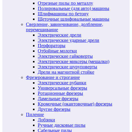
Отрезные пилы по металлу
Полировальные (для авто) машины
Шлифмашины по бетону
Щеточные шлифовальные машины
Сверление, завинчивание, долбление,
перемешивание
Электрические дрели
Электрические ударные дрели
Перфораторы
Отбойные молотки
Электрические гайковерты
Электрические миксеры (мешалки)
Электрические шуруповерты
Дрели на магнитной стойке
Фрезерование и строгание
Электрические рубанки
Универсальные фрезеры
Ротационные фрезеры
Ламельные фрезеры
Кромочные (окантовочные) фрезеры
Другие фрезеры
Пиление
Лобзики
Ручные дисковые пилы
Сабельные пилы