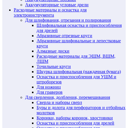
Аккумуляторные угловые дрели
Расходные материалы и оснастка для
электроинструмента
Для шлифования, отрезания и полирования
Шлифовальная оснастка и приспособления
для дрелей
Абразивные отрезные круги
Абразивные шлифовальные и лепестковые
круги
Алмазные диски
Расходные материалы для ЭШМ, ВШМ,
ЛШМ
Точильные круги
Шкурка шлифовальная (наждачная бумага)
Оснастка и приспособления для УШМ и
штроборезов
Для ножниц
Для граверов
Для сверления, долбления, перемешивания
Сверла и наборы сверл
Буры и долота для перфораторов и отбойных
молотков
Коронки, наборы коронок, хвостовики
Оснастка и приспособления для дрелей