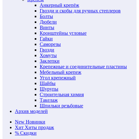
Анкерный крепёж
Гвозди и скобы для ручных степлеров
Болты
Дюбели
Винты
Кронштейны угловые
Гайки
Саморезы
Гвозди
Хомуты
Заклепки
Крепежные и соединительные пластины
Мебельный крепеж
Угол крепежный
Шайбы
Шурупы
Строительная химия
Такелаж
Шпильки резьбовые
Архив моделей
New
Новинки
Хит
Хиты продаж
%
Скидки