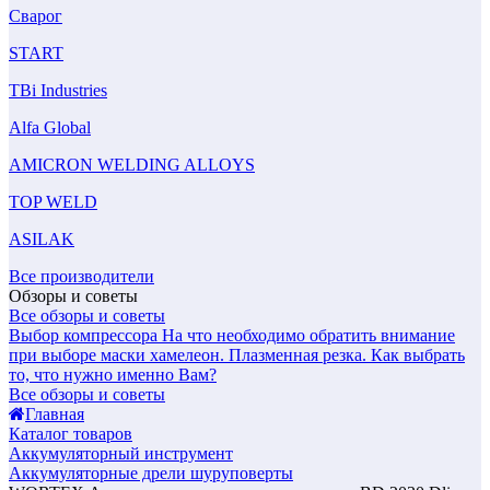
Сварог
START
TBi Industries
Alfa Global
AMICRON WELDING ALLOYS
TOP WELD
ASILAK
Все производители
Обзоры и советы
Все обзоры и советы
Выбор компрессора
На что необходимо обратить внимание
при выборе маски хамелеон.
Плазменная резка. Как выбрать
то, что нужно именно Вам?
Все обзоры и советы
Главная
Каталог товаров
Аккумуляторный инструмент
Аккумуляторные дрели шуруповерты