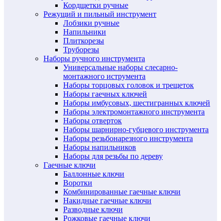
Кордщетки ручные
Режущий и пильный инструмент
Лобзики ручные
Напильники
Плиткорезы
Труборезы
Наборы ручного инструмента
Универсальные наборы слесарно-
монтажного иструмента
Наборы торцовых головок и трещеток
Наборы гаечных ключей
Наборы имбусовых, шестигранных ключей
Наборы электромонтажного инструмента
Наборы отверток
Наборы шарнирно-губцевого инструмента
Наборы резьбонарезного инструмента
Наборы напильников
Наборы для резьбы по дереву
Гаечные ключи
Баллонные ключи
Воротки
Комбинированные гаечные ключи
Накидные гаечные ключи
Разводные ключи
Рожковые гаечные ключи