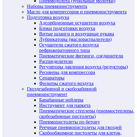
Пневмодолота (зубильные молотки)
Наборы пневмоинструмента
Масло для компрессоров и пневмоинструмента
Подготовка воздуха
Адсорбционные осушители воздуха
Блоки подготовки воздуха
Витые шланги и воздушные рукава
Лубрикаторы (маслораспылители)
Осушители сжатого воздуха
рефрижераторного типа
Пневматические фитинги, соединители
Распределители
Регуляторы давления воздуха (редукторы)
Ресиверы для компрессора
Сепараторы
Фильтры сжатого воздуха
Гвоздезабивной и скобозабивной
пневмоинструмент
Барабанные нейлеры
Инструмент для паркета
Пневматические степлеры (пневмостеплеры,
скобозабивные пистолеты)
Пневмопистолеты по бетону
Реечные пневмопистолеты для гвоздей
Скобообжимное пистолеты для клеток,