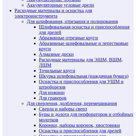
Аккумуляторные угловые дрели
Расходные материалы и оснастка для
электроинструмента
Для шлифования, отрезания и полирования
Шлифовальная оснастка и приспособления
для дрелей
Абразивные отрезные круги
Абразивные шлифовальные и лепестковые
круги
Алмазные диски
Расходные материалы для ЭШМ, ВШМ,
ЛШМ
Точильные круги
Шкурка шлифовальная (наждачная бумага)
Оснастка и приспособления для УШМ и
штроборезов
Для ножниц
Для граверов
Для сверления, долбления, перемешивания
Сверла и наборы сверл
Буры и долота для перфораторов и отбойных
молотков
Коронки, наборы коронок, хвостовики
Оснастка и приспособления для дрелей