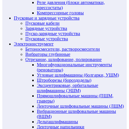
Реле давления (блоки автоматики,
прессостаты)
Компрессорные головы
Пусковые и зарядные устройства
Пусковые кабели
Зарядные устройства
Пуско-зарядные устройства
Пусковые устройства
Электроинструмент
Бетоносмесители, растворосмесители
Вибраторы глубинные
Отрезание, шлифование, полирование
Многофункциональные инструменты
(реноваторы)
Угловые шлифмашины (болгарки, УШМ)
Штроборезы (бороздоделы)
Эксцентриковые, орбитальные
шлифмашины (ЭШМ)
Прямошлифовальные машины (ПШМ,
граверы)
Ленточные шлифовальные машины (ЛШМ)
Вибрационные шлифовальные машины
(ВШМ)
Дельташлифмашины
Ленточные напильники