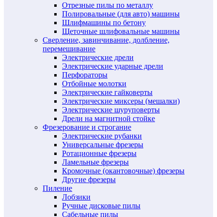
Отрезные пилы по металлу
Полировальные (для авто) машины
Шлифмашины по бетону
Щеточные шлифовальные машины
Сверление, завинчивание, долбление,
перемешивание
Электрические дрели
Электрические ударные дрели
Перфораторы
Отбойные молотки
Электрические гайковерты
Электрические миксеры (мешалки)
Электрические шуруповерты
Дрели на магнитной стойке
Фрезерование и строгание
Электрические рубанки
Универсальные фрезеры
Ротационные фрезеры
Ламельные фрезеры
Кромочные (окантовочные) фрезеры
Другие фрезеры
Пиление
Лобзики
Ручные дисковые пилы
Сабельные пилы