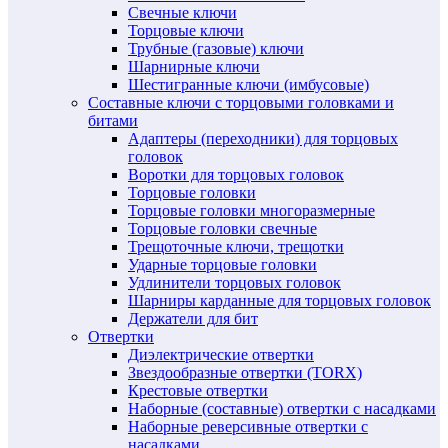
Свечные ключи
Торцовые ключи
Трубные (газовые) ключи
Шарнирные ключи
Шестигранные ключи (имбусовые)
Составные ключи с торцовыми головками и
битами
Адаптеры (переходники) для торцовых
головок
Воротки для торцовых головок
Торцовые головки
Торцовые головки многоразмерные
Торцовые головки свечные
Трещоточные ключи, трещотки
Ударные торцовые головки
Удлинители торцовых головок
Шарниры карданные для торцовых головок
Держатели для бит
Отвертки
Диэлектрические отвертки
Звездообразные отвертки (TORX)
Крестовые отвертки
Наборные (составные) отвертки с насадками
Наборные реверсивные отвертки с
насадками