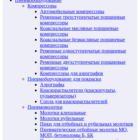
Пневмооборудование
Компрессоры
Автомобильные компрессоры
Ременные трехступенчатые поршневые
компрессоры
Коаксиальные масляные поршневые
компрессоры
Коаксиальные безмасляные поршневые
компрессоры
Ременные одноступенчатые поршневые
компрессоры
Ременные двухступенчатые поршневые
компрессоры
Компрессоры для аэрографов
Пневмоборудование для покраски
Аэрографы
Краскораспылители (краскопульты,
пульверизаторы)
Сопла для краскораспылителей
Пневмомолотки
Молотки клепальные
Молотки рубильные
Пики для отбойных и рубильных молотков
Пневматические отбойные молотки МО,
МОП, бетоноломы Б, БК