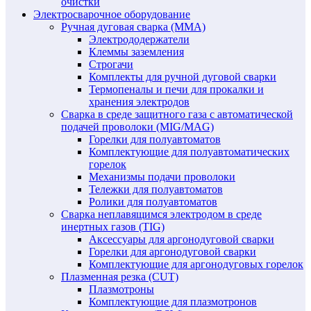
очистки
Электросварочное оборудование
Ручная дуговая сварка (MMA)
Электрододержатели
Клеммы заземления
Строгачи
Комплекты для ручной дуговой сварки
Термопеналы и печи для прокалки и
хранения электродов
Сварка в среде защитного газа с автоматической
подачей проволоки (MIG/MAG)
Горелки для полуавтоматов
Комплектующие для полуавтоматических
горелок
Механизмы подачи проволоки
Тележки для полуавтоматов
Ролики для полуавтоматов
Сварка неплавящимся электродом в среде
инертных газов (TIG)
Аксессуары для аргонодуговой сварки
Горелки для аргонодуговой сварки
Комплектующие для аргонодуговых горелок
Плазменная резка (CUT)
Плазмотроны
Комплектующие для плазмотронов