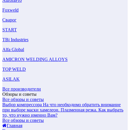
AuroraPro
Foxweld
Сварог
START
TBi Industries
Alfa Global
AMICRON WELDING ALLOYS
TOP WELD
ASILAK
Все производители
Обзоры и советы
Все обзоры и советы
Выбор компрессора
На что необходимо обратить внимание
при выборе маски хамелеон.
Плазменная резка. Как выбрать
то, что нужно именно Вам?
Все обзоры и советы
Главная