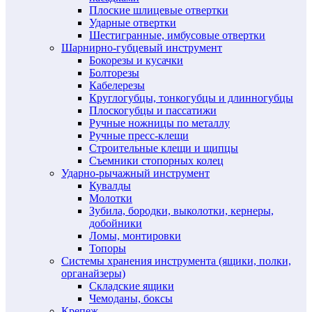
Плоские шлицевые отвертки
Ударные отвертки
Шестигранные, имбусовые отвертки
Шарнирно-губцевый инструмент
Бокорезы и кусачки
Болторезы
Кабелерезы
Круглогубцы, тонкогубцы и длинногубцы
Плоскогубцы и пассатижи
Ручные ножницы по металлу
Ручные пресс-клещи
Строительные клещи и щипцы
Съемники стопорных колец
Ударно-рычажный инструмент
Кувалды
Молотки
Зубила, бородки, выколотки, кернеры,
добойники
Ломы, монтировки
Топоры
Системы хранения инструмента (ящики, полки,
органайзеры)
Складские ящики
Чемоданы, боксы
Крепеж