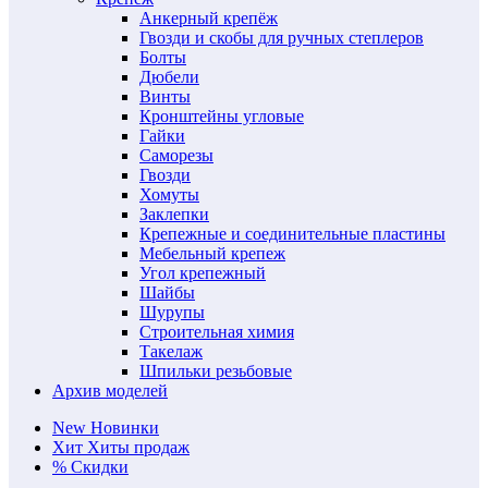
Анкерный крепёж
Гвозди и скобы для ручных степлеров
Болты
Дюбели
Винты
Кронштейны угловые
Гайки
Саморезы
Гвозди
Хомуты
Заклепки
Крепежные и соединительные пластины
Мебельный крепеж
Угол крепежный
Шайбы
Шурупы
Строительная химия
Такелаж
Шпильки резьбовые
Архив моделей
New
Новинки
Хит
Хиты продаж
%
Скидки