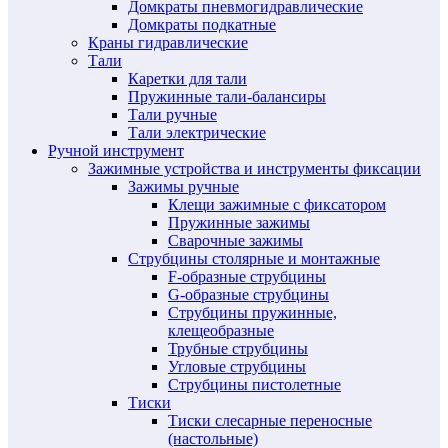
Домкраты пневмогидравлические
Домкраты подкатные
Краны гидравлические
Тали
Каретки для тали
Пружинные тали-балансиры
Тали ручные
Тали электрические
Ручной инструмент
Зажимные устройства и инструменты фиксации
Зажимы ручные
Клещи зажимные с фиксатором
Пружинные зажимы
Сварочные зажимы
Струбцины столярные и монтажные
F-образные струбцины
G-образные струбцины
Струбцины пружинные,
клещеобразные
Трубные струбцины
Угловые струбцины
Струбцины пистолетные
Тиски
Тиски слесарные переносные
(настольные)