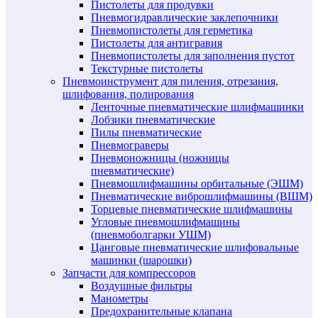
Пистолеты для продувки
Пневмогидравлические заклепочники
Пневмопистолеты для герметика
Пистолеты для антигравия
Пневмопистолеты для заполнения пустот
Текстурные пистолеты
Пневмоинструмент для пиления, отрезания,
шлифования, полирования
Ленточные пневматические шлифмашинки
Лобзики пневматические
Пилы пневматические
Пневмограверы
Пневмоножницы (ножницы
пневматические)
Пневмошлифмашины орбитальные (ЭШМ)
Пневматические виброшлифмашины (ВШМ)
Торцевые пневматические шлифмашины
Угловые пневмошлифмашины
(пневмоболгарки УШМ)
Цанговые пневматические шлифовальные
машинки (шарошки)
Запчасти для компрессоров
Воздушные фильтры
Манометры
Предохранительные клапана