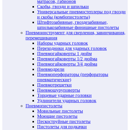
матрасов, габионов
Скобы, гвозди и шпильки
Универсальные пневмостеплеры под гвозди
и скобы (комбопистолеты)
Штифтозабивные, гвоздезабивные,
шпилькозабивные финишные пистолеты
Пневмоинструмент для сверления, завинчивания,
перемешивания
Наборы ударных головок
Переходники для ударных головок
Пневмогайковерты 1 дюйм
Пневмогайковерты 1/2 дюйма
Пневмогайковерты 3/4 дюйма
Пневмодрели
Пневмоперфораторы (перфораторы
пневматические)
Пневмотрещетки
Пневмошуруповерты
Торцевые ударные головки
Удлинители ударных головок
Пневмопистолеты
Мовильные пистолеты
Моющие пистолеты
Пескоструйные пистолеты
Пистолеты для подкачки