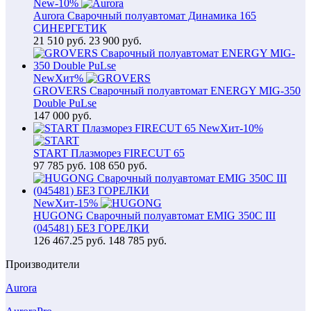
New
-10%
Aurora Сварочный полуавтомат Динамика 165
СИНЕРГЕТИК
21 510
руб.
23 900 руб.
New
Хит
%
GROVERS Сварочный полуавтомат ENERGY MIG-350
Double PuLse
147 000
руб.
New
Хит
-10%
START Плазморез FIRECUT 65
97 785
руб.
108 650 руб.
New
Хит
-15%
HUGONG Сварочный полуавтомат EMIG 350C III
(045481) БЕЗ ГОРЕЛКИ
126 467.25
руб.
148 785 руб.
Производители
Aurora