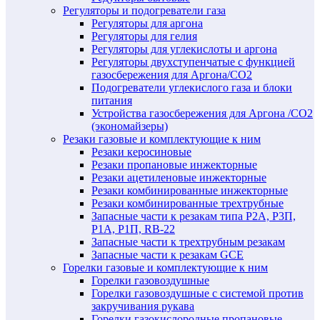
Регуляторы и подогреватели газа
Регуляторы для аргона
Регуляторы для гелия
Регуляторы для углекислоты и аргона
Регуляторы двухступенчатые c функцией
газосбережения для Аргона/СО2
Подогреватели углекислого газа и блоки
питания
Устройства газосбережения для Аргона /СО2
(экономайзеры)
Резаки газовые и комплектующие к ним
Резаки керосиновые
Резаки пропановые инжекторные
Резаки ацетиленовые инжекторные
Резаки комбинированные инжекторные
Резаки комбинированные трехтрубные
Запасные части к резакам типа Р2А, Р3П,
Р1А, Р1П, RB-22
Запасные части к трехтрубным резакам
Запасные части к резакам GCE
Горелки газовые и комплектующие к ним
Горелки газовоздушные
Горелки газовоздушные с системой против
закручивания рукава
Горелки газокислородные пропановые