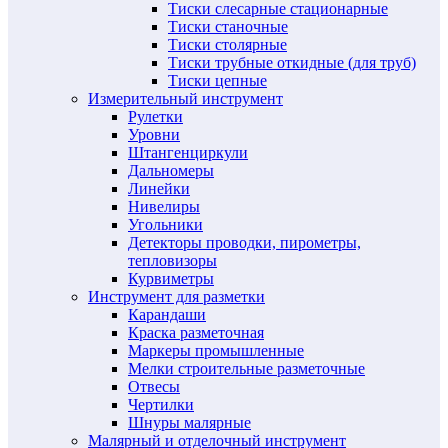
Тиски слесарные стационарные
Тиски станочные
Тиски столярные
Тиски трубные откидные (для труб)
Тиски цепные
Измерительный инструмент
Рулетки
Уровни
Штангенциркули
Дальномеры
Линейки
Нивелиры
Угольники
Детекторы проводки, пирометры,
тепловизоры
Курвиметры
Инструмент для разметки
Карандаши
Краска разметочная
Маркеры промышленные
Мелки строительные разметочные
Отвесы
Чертилки
Шнуры малярные
Малярный и отделочный инструмент