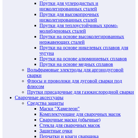
Прутки для углеродистых и
низколегированных сталей
Прутки для высокопрочных
низколегированных сталей
Прутки для теплоустойчивых хромо-
молибденовых сталей
Прутки на основе высоколегированных
нержавеющих сталей
Прутки на основе никелевых сплавов для
чугуна
Прутки на основе алюминиевых сплавов
Прутки на основе медных сплавов
Вольфрамовые электроды для аргонодуговой
сварки
Флюсы и проволоки для дуговой сварки под
флюсом
Прутки присадочные для газокислородной сварки
Сварочные аксессуары
Средства защиты
Маски "Хамелеон"
Комплектующие для сварочных масок
Сварочные маски (обычные)
Стекла для сварочных масок
Защитные очки
Перчатки и краги сварщика