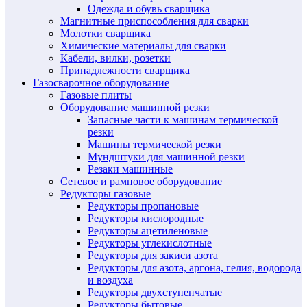
Одежда и обувь сварщика
Магнитные приспособления для сварки
Молотки сварщика
Химические материалы для сварки
Кабели, вилки, розетки
Принадлежности сварщика
Газосварочное оборудование
Газовые плиты
Оборудование машинной резки
Запасные части к машинам термической
резки
Машины термической резки
Мундштуки для машинной резки
Резаки машинные
Сетевое и рамповое оборудование
Редукторы газовые
Редукторы пропановые
Редукторы кислородные
Редукторы ацетиленовые
Редукторы углекислотные
Редукторы для закиси азота
Редукторы для азота, аргона, гелия, водорода
и воздуха
Редукторы двухступенчатые
Редукторы бытовые