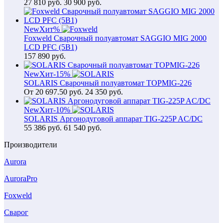
27 810
руб.
30 900 руб.
New
Хит
%
Foxweld Сварочный полуавтомат SAGGIO MIG 2000
LCD PFC (5В1)
157 890
руб.
New
Хит
-15%
SOLARIS Сварочный полуавтомат TOPMIG-226
От
20 697.50
руб.
24 350 руб.
New
Хит
-10%
SOLARIS Аргонодуговой аппарат TIG-225P AC/DC
55 386
руб.
61 540 руб.
Производители
Aurora
AuroraPro
Foxweld
Сварог