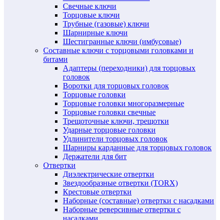
Свечные ключи
Торцовые ключи
Трубные (газовые) ключи
Шарнирные ключи
Шестигранные ключи (имбусовые)
Составные ключи с торцовыми головками и
битами
Адаптеры (переходники) для торцовых
головок
Воротки для торцовых головок
Торцовые головки
Торцовые головки многоразмерные
Торцовые головки свечные
Трещоточные ключи, трещотки
Ударные торцовые головки
Удлинители торцовых головок
Шарниры карданные для торцовых головок
Держатели для бит
Отвертки
Диэлектрические отвертки
Звездообразные отвертки (TORX)
Крестовые отвертки
Наборные (составные) отвертки с насадками
Наборные реверсивные отвертки с
насадками