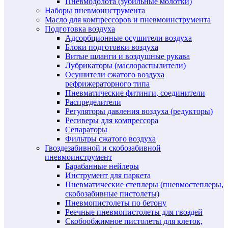
Пневмодолота (зубильные молотки)
Наборы пневмоинструмента
Масло для компрессоров и пневмоинструмента
Подготовка воздуха
Адсорбционные осушители воздуха
Блоки подготовки воздуха
Витые шланги и воздушные рукава
Лубрикаторы (маслораспылители)
Осушители сжатого воздуха
рефрижераторного типа
Пневматические фитинги, соединители
Распределители
Регуляторы давления воздуха (редукторы)
Ресиверы для компрессора
Сепараторы
Фильтры сжатого воздуха
Гвоздезабивной и скобозабивной
пневмоинструмент
Барабанные нейлеры
Инструмент для паркета
Пневматические степлеры (пневмостеплеры,
скобозабивные пистолеты)
Пневмопистолеты по бетону
Реечные пневмопистолеты для гвоздей
Скобообжимное пистолеты для клеток,