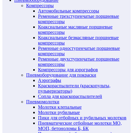
Пневмооборудование
Компрессоры
Автомобильные компрессоры
Ременные трехступенчатые поршневые
компрессоры
Коаксиальные масляные поршневые
компрессоры
Коаксиальные безмасляные поршневые
компрессоры
Ременные одноступенчатые поршневые
компрессоры
Ременные двухступенчатые поршневые
компрессоры
Компрессоры для аэрографов
Пневмоборудование для покраски
Аэрографы
Краскораспылители (краскопульты,
пульверизаторы)
Сопла для краскораспылителей
Пневмомолотки
Молотки клепальные
Молотки рубильные
Пики для отбойных и рубильных молотков
Пневматические отбойные молотки МО,
МОП, бетоноломы Б, БК