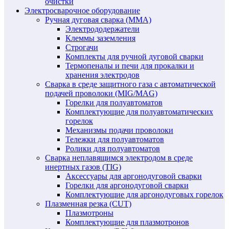
очистки
Электросварочное оборудование
Ручная дуговая сварка (MMA)
Электрододержатели
Клеммы заземления
Строгачи
Комплекты для ручной дуговой сварки
Термопеналы и печи для прокалки и
хранения электродов
Сварка в среде защитного газа с автоматической
подачей проволоки (MIG/MAG)
Горелки для полуавтоматов
Комплектующие для полуавтоматических
горелок
Механизмы подачи проволоки
Тележки для полуавтоматов
Ролики для полуавтоматов
Сварка неплавящимся электродом в среде
инертных газов (TIG)
Аксессуары для аргонодуговой сварки
Горелки для аргонодуговой сварки
Комплектующие для аргонодуговых горелок
Плазменная резка (CUT)
Плазмотроны
Комплектующие для плазмотронов