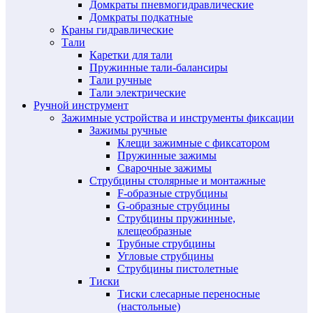
Домкраты пневмогидравлические
Домкраты подкатные
Краны гидравлические
Тали
Каретки для тали
Пружинные тали-балансиры
Тали ручные
Тали электрические
Ручной инструмент
Зажимные устройства и инструменты фиксации
Зажимы ручные
Клещи зажимные с фиксатором
Пружинные зажимы
Сварочные зажимы
Струбцины столярные и монтажные
F-образные струбцины
G-образные струбцины
Струбцины пружинные,
клещеобразные
Трубные струбцины
Угловые струбцины
Струбцины пистолетные
Тиски
Тиски слесарные переносные
(настольные)