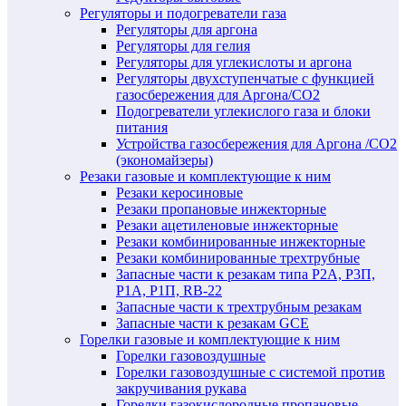
Регуляторы и подогреватели газа
Регуляторы для аргона
Регуляторы для гелия
Регуляторы для углекислоты и аргона
Регуляторы двухступенчатые c функцией
газосбережения для Аргона/СО2
Подогреватели углекислого газа и блоки
питания
Устройства газосбережения для Аргона /СО2
(экономайзеры)
Резаки газовые и комплектующие к ним
Резаки керосиновые
Резаки пропановые инжекторные
Резаки ацетиленовые инжекторные
Резаки комбинированные инжекторные
Резаки комбинированные трехтрубные
Запасные части к резакам типа Р2А, Р3П,
Р1А, Р1П, RB-22
Запасные части к трехтрубным резакам
Запасные части к резакам GCE
Горелки газовые и комплектующие к ним
Горелки газовоздушные
Горелки газовоздушные с системой против
закручивания рукава
Горелки газокислородные пропановые