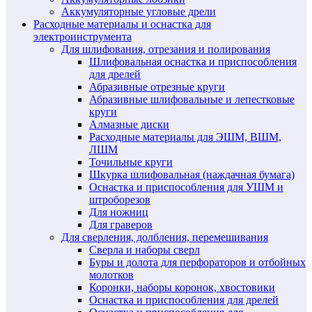
Аккумуляторные угловые дрели
Расходные материалы и оснастка для
электроинструмента
Для шлифования, отрезания и полирования
Шлифовальная оснастка и приспособления
для дрелей
Абразивные отрезные круги
Абразивные шлифовальные и лепестковые
круги
Алмазные диски
Расходные материалы для ЭШМ, ВШМ,
ЛШМ
Точильные круги
Шкурка шлифовальная (наждачная бумага)
Оснастка и приспособления для УШМ и
штроборезов
Для ножниц
Для граверов
Для сверления, долбления, перемешивания
Сверла и наборы сверл
Буры и долота для перфораторов и отбойных
молотков
Коронки, наборы коронок, хвостовики
Оснастка и приспособления для дрелей