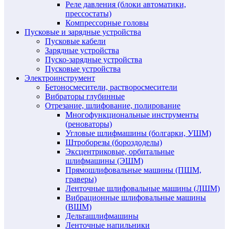
Реле давления (блоки автоматики,
прессостаты)
Компрессорные головы
Пусковые и зарядные устройства
Пусковые кабели
Зарядные устройства
Пуско-зарядные устройства
Пусковые устройства
Электроинструмент
Бетоносмесители, растворосмесители
Вибраторы глубинные
Отрезание, шлифование, полирование
Многофункциональные инструменты
(реноваторы)
Угловые шлифмашины (болгарки, УШМ)
Штроборезы (бороздоделы)
Эксцентриковые, орбитальные
шлифмашины (ЭШМ)
Прямошлифовальные машины (ПШМ,
граверы)
Ленточные шлифовальные машины (ЛШМ)
Вибрационные шлифовальные машины
(ВШМ)
Дельташлифмашины
Ленточные напильники