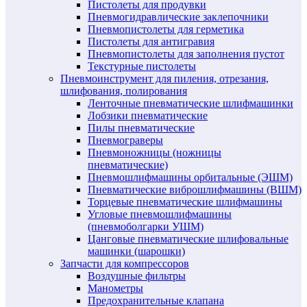
Пистолеты для продувки
Пневмогидравлические заклепочники
Пневмопистолеты для герметика
Пистолеты для антигравия
Пневмопистолеты для заполнения пустот
Текстурные пистолеты
Пневмоинструмент для пиления, отрезания,
шлифования, полирования
Ленточные пневматические шлифмашинки
Лобзики пневматические
Пилы пневматические
Пневмограверы
Пневмоножницы (ножницы
пневматические)
Пневмошлифмашины орбитальные (ЭШМ)
Пневматические виброшлифмашины (ВШМ)
Торцевые пневматические шлифмашины
Угловые пневмошлифмашины
(пневмоболгарки УШМ)
Цанговые пневматические шлифовальные
машинки (шарошки)
Запчасти для компрессоров
Воздушные фильтры
Манометры
Предохранительные клапана