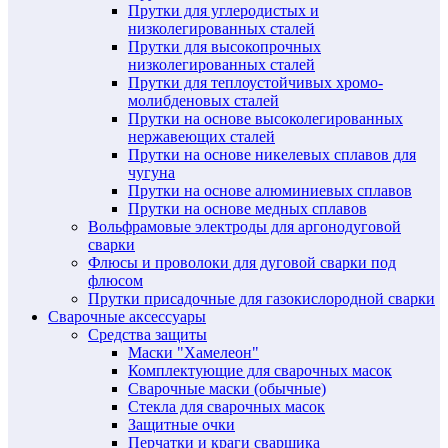
Прутки для углеродистых и
низколегированных сталей
Прутки для высокопрочных
низколегированных сталей
Прутки для теплоустойчивых хромо-
молибденовых сталей
Прутки на основе высоколегированных
нержавеющих сталей
Прутки на основе никелевых сплавов для
чугуна
Прутки на основе алюминиевых сплавов
Прутки на основе медных сплавов
Вольфрамовые электроды для аргонодуговой
сварки
Флюсы и проволоки для дуговой сварки под
флюсом
Прутки присадочные для газокислородной сварки
Сварочные аксессуары
Средства защиты
Маски "Хамелеон"
Комплектующие для сварочных масок
Сварочные маски (обычные)
Стекла для сварочных масок
Защитные очки
Перчатки и краги сварщика