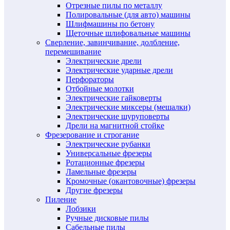
Отрезные пилы по металлу
Полировальные (для авто) машины
Шлифмашины по бетону
Щеточные шлифовальные машины
Сверление, завинчивание, долбление,
перемешивание
Электрические дрели
Электрические ударные дрели
Перфораторы
Отбойные молотки
Электрические гайковерты
Электрические миксеры (мешалки)
Электрические шуруповерты
Дрели на магнитной стойке
Фрезерование и строгание
Электрические рубанки
Универсальные фрезеры
Ротационные фрезеры
Ламельные фрезеры
Кромочные (окантовочные) фрезеры
Другие фрезеры
Пиление
Лобзики
Ручные дисковые пилы
Сабельные пилы