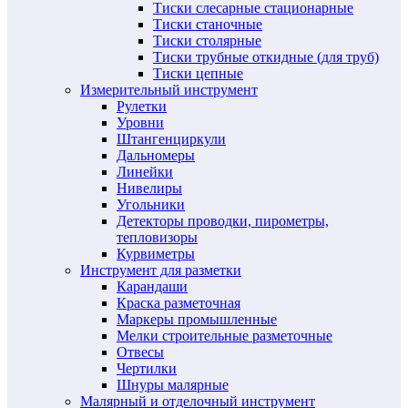
Тиски слесарные стационарные
Тиски станочные
Тиски столярные
Тиски трубные откидные (для труб)
Тиски цепные
Измерительный инструмент
Рулетки
Уровни
Штангенциркули
Дальномеры
Линейки
Нивелиры
Угольники
Детекторы проводки, пирометры,
тепловизоры
Курвиметры
Инструмент для разметки
Карандаши
Краска разметочная
Маркеры промышленные
Мелки строительные разметочные
Отвесы
Чертилки
Шнуры малярные
Малярный и отделочный инструмент