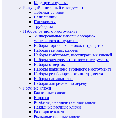
Кордщетки ручные
Режущий и пильный инструмент
Лобзики ручные
Напильники
Плиткорезы
Труборезы
Наборы ручного инструмента
Универсальные наборы слесарно-
монтажного иструмента
Наборы торцовых головок и трещеток
Наборы гаечных ключей
Наборы имбусовых, шестигранных ключей
Наборы электромонтажного инструмента
Наборы отверток
Наборы шарнирно-губцевого инструмента
Наборы резьбонарезного инструмента
Наборы напильников
Наборы для резьбы по дереву
Гаечные ключи
Баллонные ключи
Воротки
Комбинированные гаечные ключи
Накидные гаечные ключи
Разводные ключи
Рожковые гаечные ключи