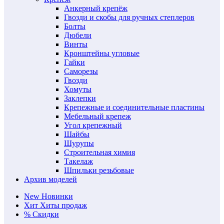
Анкерный крепёж
Гвозди и скобы для ручных степлеров
Болты
Дюбели
Винты
Кронштейны угловые
Гайки
Саморезы
Гвозди
Хомуты
Заклепки
Крепежные и соединительные пластины
Мебельный крепеж
Угол крепежный
Шайбы
Шурупы
Строительная химия
Такелаж
Шпильки резьбовые
Архив моделей
New
Новинки
Хит
Хиты продаж
%
Скидки