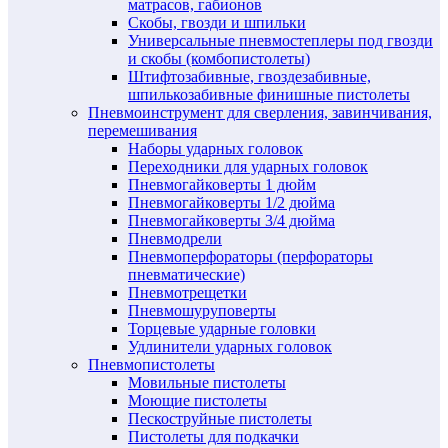
матрасов, габионов
Скобы, гвозди и шпильки
Универсальные пневмостеплеры под гвозди
и скобы (комбопистолеты)
Штифтозабивные, гвоздезабивные,
шпилькозабивные финишные пистолеты
Пневмоинструмент для сверления, завинчивания,
перемешивания
Наборы ударных головок
Переходники для ударных головок
Пневмогайковерты 1 дюйм
Пневмогайковерты 1/2 дюйма
Пневмогайковерты 3/4 дюйма
Пневмодрели
Пневмоперфораторы (перфораторы
пневматические)
Пневмотрещетки
Пневмошуруповерты
Торцевые ударные головки
Удлинители ударных головок
Пневмопистолеты
Мовильные пистолеты
Моющие пистолеты
Пескоструйные пистолеты
Пистолеты для подкачки