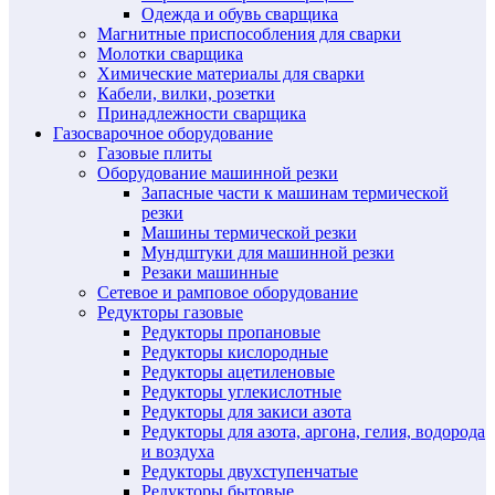
Одежда и обувь сварщика
Магнитные приспособления для сварки
Молотки сварщика
Химические материалы для сварки
Кабели, вилки, розетки
Принадлежности сварщика
Газосварочное оборудование
Газовые плиты
Оборудование машинной резки
Запасные части к машинам термической
резки
Машины термической резки
Мундштуки для машинной резки
Резаки машинные
Сетевое и рамповое оборудование
Редукторы газовые
Редукторы пропановые
Редукторы кислородные
Редукторы ацетиленовые
Редукторы углекислотные
Редукторы для закиси азота
Редукторы для азота, аргона, гелия, водорода
и воздуха
Редукторы двухступенчатые
Редукторы бытовые