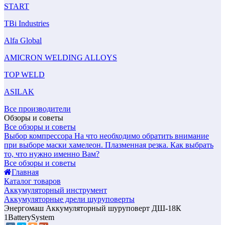
START
TBi Industries
Alfa Global
AMICRON WELDING ALLOYS
TOP WELD
ASILAK
Все производители
Обзоры и советы
Все обзоры и советы
Выбор компрессора
На что необходимо обратить внимание
при выборе маски хамелеон.
Плазменная резка. Как выбрать
то, что нужно именно Вам?
Все обзоры и советы
Главная
Каталог товаров
Аккумуляторный инструмент
Аккумуляторные дрели шуруповерты
Энергомаш Аккумуляторный шуруповерт ДШ-18К
1BatterySystem