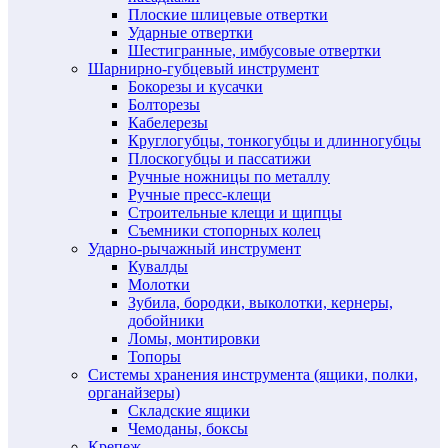
Плоские шлицевые отвертки
Ударные отвертки
Шестигранные, имбусовые отвертки
Шарнирно-губцевый инструмент
Бокорезы и кусачки
Болторезы
Кабелерезы
Круглогубцы, тонкогубцы и длинногубцы
Плоскогубцы и пассатижи
Ручные ножницы по металлу
Ручные пресс-клещи
Строительные клещи и щипцы
Съемники стопорных колец
Ударно-рычажный инструмент
Кувалды
Молотки
Зубила, бородки, выколотки, кернеры,
добойники
Ломы, монтировки
Топоры
Системы хранения инструмента (ящики, полки,
органайзеры)
Складские ящики
Чемоданы, боксы
Крепеж