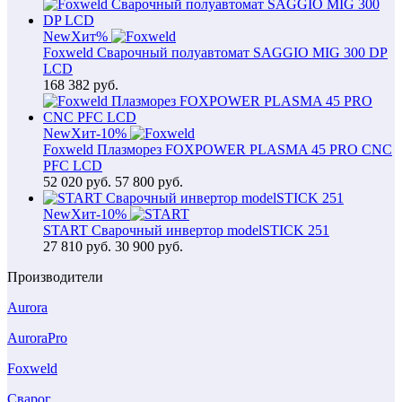
New
Хит
%
Foxweld Сварочный полуавтомат SAGGIO MIG 300 DP
LCD
168 382
руб.
New
Хит
-10%
Foxweld Плазморез FOXPOWER PLASMA 45 PRO CNC
PFC LCD
52 020
руб.
57 800 руб.
New
Хит
-10%
START Сварочный инвертор modelSTICK 251
27 810
руб.
30 900 руб.
Производители
Aurora
AuroraPro
Foxweld
Сварог