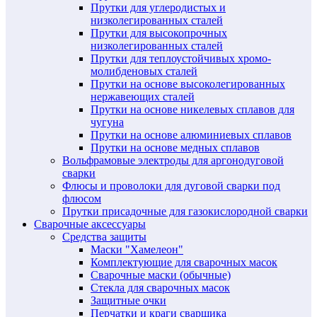
Прутки для углеродистых и
низколегированных сталей
Прутки для высокопрочных
низколегированных сталей
Прутки для теплоустойчивых хромо-
молибденовых сталей
Прутки на основе высоколегированных
нержавеющих сталей
Прутки на основе никелевых сплавов для
чугуна
Прутки на основе алюминиевых сплавов
Прутки на основе медных сплавов
Вольфрамовые электроды для аргонодуговой
сварки
Флюсы и проволоки для дуговой сварки под
флюсом
Прутки присадочные для газокислородной сварки
Сварочные аксессуары
Средства защиты
Маски "Хамелеон"
Комплектующие для сварочных масок
Сварочные маски (обычные)
Стекла для сварочных масок
Защитные очки
Перчатки и краги сварщика