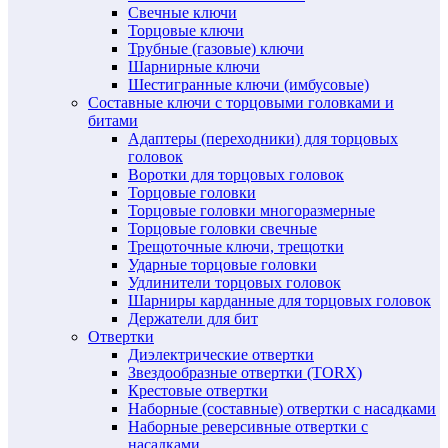
Свечные ключи
Торцовые ключи
Трубные (газовые) ключи
Шарнирные ключи
Шестигранные ключи (имбусовые)
Составные ключи с торцовыми головками и
битами
Адаптеры (переходники) для торцовых
головок
Воротки для торцовых головок
Торцовые головки
Торцовые головки многоразмерные
Торцовые головки свечные
Трещоточные ключи, трещотки
Ударные торцовые головки
Удлинители торцовых головок
Шарниры карданные для торцовых головок
Держатели для бит
Отвертки
Диэлектрические отвертки
Звездообразные отвертки (TORX)
Крестовые отвертки
Наборные (составные) отвертки с насадками
Наборные реверсивные отвертки с
насадками