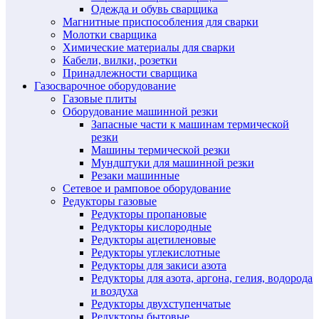
Одежда и обувь сварщика
Магнитные приспособления для сварки
Молотки сварщика
Химические материалы для сварки
Кабели, вилки, розетки
Принадлежности сварщика
Газосварочное оборудование
Газовые плиты
Оборудование машинной резки
Запасные части к машинам термической
резки
Машины термической резки
Мундштуки для машинной резки
Резаки машинные
Сетевое и рамповое оборудование
Редукторы газовые
Редукторы пропановые
Редукторы кислородные
Редукторы ацетиленовые
Редукторы углекислотные
Редукторы для закиси азота
Редукторы для азота, аргона, гелия, водорода
и воздуха
Редукторы двухступенчатые
Редукторы бытовые