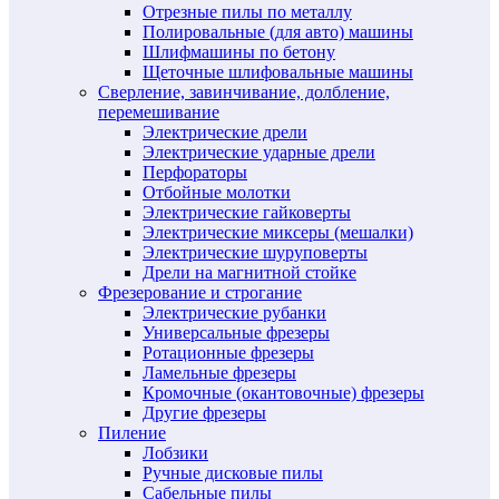
Отрезные пилы по металлу
Полировальные (для авто) машины
Шлифмашины по бетону
Щеточные шлифовальные машины
Сверление, завинчивание, долбление,
перемешивание
Электрические дрели
Электрические ударные дрели
Перфораторы
Отбойные молотки
Электрические гайковерты
Электрические миксеры (мешалки)
Электрические шуруповерты
Дрели на магнитной стойке
Фрезерование и строгание
Электрические рубанки
Универсальные фрезеры
Ротационные фрезеры
Ламельные фрезеры
Кромочные (окантовочные) фрезеры
Другие фрезеры
Пиление
Лобзики
Ручные дисковые пилы
Сабельные пилы