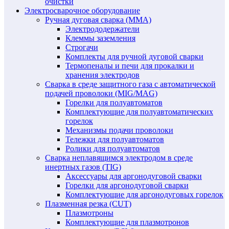
очистки
Электросварочное оборудование
Ручная дуговая сварка (MMA)
Электрододержатели
Клеммы заземления
Строгачи
Комплекты для ручной дуговой сварки
Термопеналы и печи для прокалки и
хранения электродов
Сварка в среде защитного газа с автоматической
подачей проволоки (MIG/MAG)
Горелки для полуавтоматов
Комплектующие для полуавтоматических
горелок
Механизмы подачи проволоки
Тележки для полуавтоматов
Ролики для полуавтоматов
Сварка неплавящимся электродом в среде
инертных газов (TIG)
Аксессуары для аргонодуговой сварки
Горелки для аргонодуговой сварки
Комплектующие для аргонодуговых горелок
Плазменная резка (CUT)
Плазмотроны
Комплектующие для плазмотронов