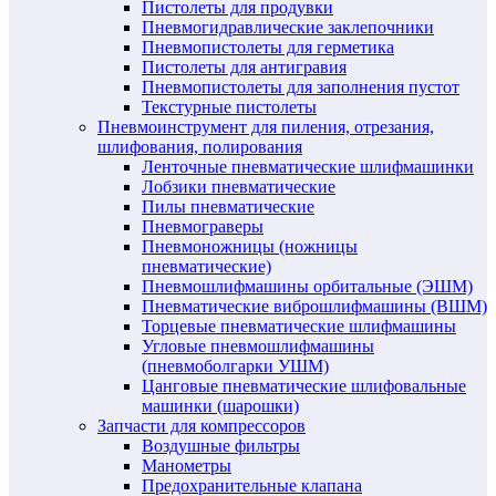
Пистолеты для продувки
Пневмогидравлические заклепочники
Пневмопистолеты для герметика
Пистолеты для антигравия
Пневмопистолеты для заполнения пустот
Текстурные пистолеты
Пневмоинструмент для пиления, отрезания,
шлифования, полирования
Ленточные пневматические шлифмашинки
Лобзики пневматические
Пилы пневматические
Пневмограверы
Пневмоножницы (ножницы
пневматические)
Пневмошлифмашины орбитальные (ЭШМ)
Пневматические виброшлифмашины (ВШМ)
Торцевые пневматические шлифмашины
Угловые пневмошлифмашины
(пневмоболгарки УШМ)
Цанговые пневматические шлифовальные
машинки (шарошки)
Запчасти для компрессоров
Воздушные фильтры
Манометры
Предохранительные клапана