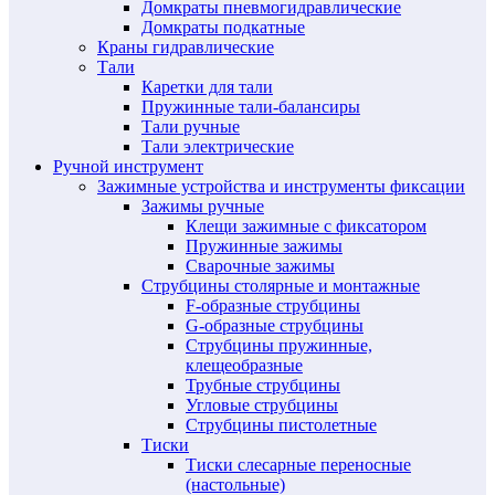
Домкраты пневмогидравлические
Домкраты подкатные
Краны гидравлические
Тали
Каретки для тали
Пружинные тали-балансиры
Тали ручные
Тали электрические
Ручной инструмент
Зажимные устройства и инструменты фиксации
Зажимы ручные
Клещи зажимные с фиксатором
Пружинные зажимы
Сварочные зажимы
Струбцины столярные и монтажные
F-образные струбцины
G-образные струбцины
Струбцины пружинные,
клещеобразные
Трубные струбцины
Угловые струбцины
Струбцины пистолетные
Тиски
Тиски слесарные переносные
(настольные)