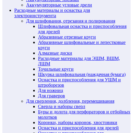
Аккумуляторные угловые дрели
Расходные материалы и оснастка для
электроинструмента
Для шлифования, отрезания и полирования
Шлифовальная оснастка и приспособления
для дрелей
Абразивные отрезные круги
Абразивные шлифовальные и лепестковые
круги
Алмазные диски
Расходные материалы для ЭШМ, ВШМ,
ЛШМ
Точильные круги
Шкурка шлифовальная (наждачная бумага)
Оснастка и приспособления для УШМ и
штроборезов
Для ножниц
Для граверов
Для сверления, долбления, перемешивания
Сверла и наборы сверл
Буры и долота для перфораторов и отбойных
молотков
Коронки, наборы коронок, хвостовики
Оснастка и приспособления для дрелей