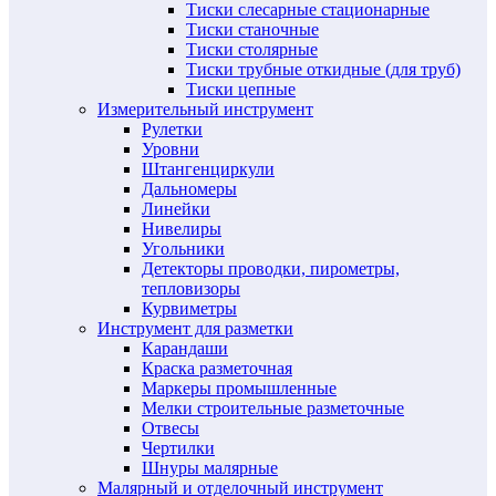
Тиски слесарные стационарные
Тиски станочные
Тиски столярные
Тиски трубные откидные (для труб)
Тиски цепные
Измерительный инструмент
Рулетки
Уровни
Штангенциркули
Дальномеры
Линейки
Нивелиры
Угольники
Детекторы проводки, пирометры,
тепловизоры
Курвиметры
Инструмент для разметки
Карандаши
Краска разметочная
Маркеры промышленные
Мелки строительные разметочные
Отвесы
Чертилки
Шнуры малярные
Малярный и отделочный инструмент