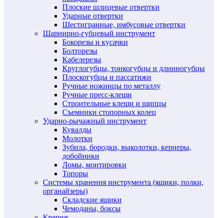
Плоские шлицевые отвертки
Ударные отвертки
Шестигранные, имбусовые отвертки
Шарнирно-губцевый инструмент
Бокорезы и кусачки
Болторезы
Кабелерезы
Круглогубцы, тонкогубцы и длинногубцы
Плоскогубцы и пассатижи
Ручные ножницы по металлу
Ручные пресс-клещи
Строительные клещи и щипцы
Съемники стопорных колец
Ударно-рычажный инструмент
Кувалды
Молотки
Зубила, бородки, выколотки, кернеры,
добойники
Ломы, монтировки
Топоры
Системы хранения инструмента (ящики, полки,
органайзеры)
Складские ящики
Чемоданы, боксы
Крепеж