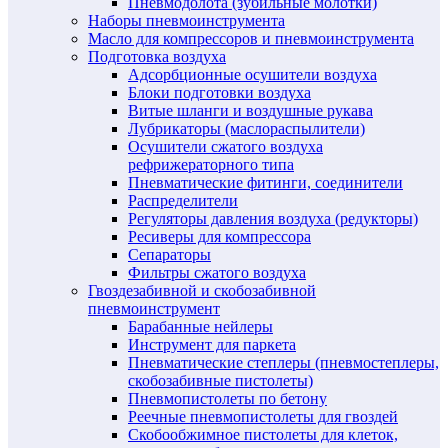
Пневмодолота (зубильные молотки)
Наборы пневмоинструмента
Масло для компрессоров и пневмоинструмента
Подготовка воздуха
Адсорбционные осушители воздуха
Блоки подготовки воздуха
Витые шланги и воздушные рукава
Лубрикаторы (маслораспылители)
Осушители сжатого воздуха
рефрижераторного типа
Пневматические фитинги, соединители
Распределители
Регуляторы давления воздуха (редукторы)
Ресиверы для компрессора
Сепараторы
Фильтры сжатого воздуха
Гвоздезабивной и скобозабивной
пневмоинструмент
Барабанные нейлеры
Инструмент для паркета
Пневматические степлеры (пневмостеплеры,
скобозабивные пистолеты)
Пневмопистолеты по бетону
Реечные пневмопистолеты для гвоздей
Скобообжимное пистолеты для клеток,