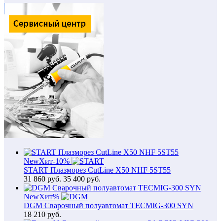
New
Хит
-10%
START Плазморез CutLine X50 NHF 5ST55
31 860
руб.
35 400 руб.
New
Хит
%
DGM Сварочный полуавтомат TECMIG-300 SYN
18 210
руб.