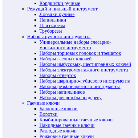
Кордщетки ручные
Режущий и пильный инструмент
Лобзики ручные
Напильники
Плиткорезы
Труборезы
Наборы ручного инструмента
Универсальные наборы слесарно-
монтажного иструмента
Наборы торцовых головок и трещеток
Наборы гаечных ключей
Наборы имбусовых, шестигранных ключей
Наборы электромонтажного инструмента
Наборы отверток
Наборы шарнирно-губцевого инструмента
Наборы резьбонарезного инструмента
Наборы напильников
Наборы для резьбы по дереву
Гаечные ключи
Баллонные ключи
Воротки
Комбинированные гаечные ключи
Накидные гаечные ключи
Разводные ключи
Рожковые гаечные ключи