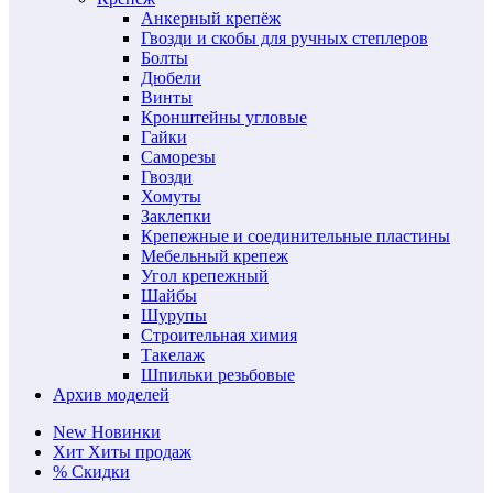
Анкерный крепёж
Гвозди и скобы для ручных степлеров
Болты
Дюбели
Винты
Кронштейны угловые
Гайки
Саморезы
Гвозди
Хомуты
Заклепки
Крепежные и соединительные пластины
Мебельный крепеж
Угол крепежный
Шайбы
Шурупы
Строительная химия
Такелаж
Шпильки резьбовые
Архив моделей
New
Новинки
Хит
Хиты продаж
%
Скидки