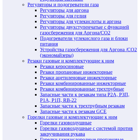
Регуляторы и подогреватели газа
Регуляторы для аргона
Регуляторы для гелия
Регуляторы для углекислоты и аргона
Регуляторы двухступенчатые c функцией
газосбережения для Аргона/СО2
Подогреватели углекислого газа и блоки
питания
Устройства газосбережения для Аргона /СО2
(экономайзеры)
Резаки газовые и комплектующие к ним
Резаки керосиновые
Резаки пропановые инжекторные
Резаки ацетиленовые инжекторные
Резаки комбинированные инжекторные
Резаки комбинированные трехтрубные
Запасные части к резакам типа Р2А, Р3П,
Р1А, Р1П, RB-22
Запасные части к трехтрубным резакам
Запасные части к резакам GCE
Горелки газовые и комплектующие к ним
Горелки газовоздушные
Горелки газовоздушные с системой против
закручивания рукава
Горелки газокислородные пропановые