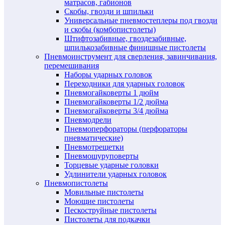
матрасов, габионов
Скобы, гвозди и шпильки
Универсальные пневмостеплеры под гвозди
и скобы (комбопистолеты)
Штифтозабивные, гвоздезабивные,
шпилькозабивные финишные пистолеты
Пневмоинструмент для сверления, завинчивания,
перемешивания
Наборы ударных головок
Переходники для ударных головок
Пневмогайковерты 1 дюйм
Пневмогайковерты 1/2 дюйма
Пневмогайковерты 3/4 дюйма
Пневмодрели
Пневмоперфораторы (перфораторы
пневматические)
Пневмотрещетки
Пневмошуруповерты
Торцевые ударные головки
Удлинители ударных головок
Пневмопистолеты
Мовильные пистолеты
Моющие пистолеты
Пескоструйные пистолеты
Пистолеты для подкачки