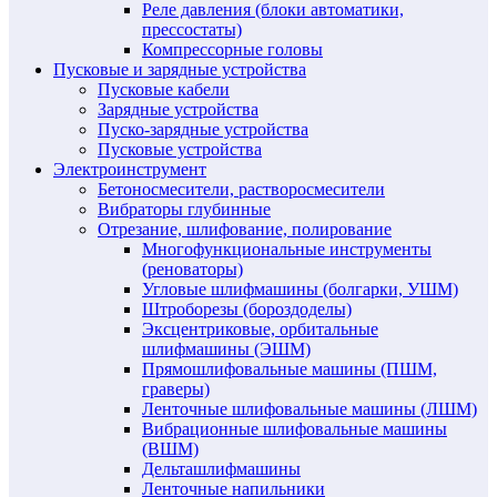
Реле давления (блоки автоматики,
прессостаты)
Компрессорные головы
Пусковые и зарядные устройства
Пусковые кабели
Зарядные устройства
Пуско-зарядные устройства
Пусковые устройства
Электроинструмент
Бетоносмесители, растворосмесители
Вибраторы глубинные
Отрезание, шлифование, полирование
Многофункциональные инструменты
(реноваторы)
Угловые шлифмашины (болгарки, УШМ)
Штроборезы (бороздоделы)
Эксцентриковые, орбитальные
шлифмашины (ЭШМ)
Прямошлифовальные машины (ПШМ,
граверы)
Ленточные шлифовальные машины (ЛШМ)
Вибрационные шлифовальные машины
(ВШМ)
Дельташлифмашины
Ленточные напильники