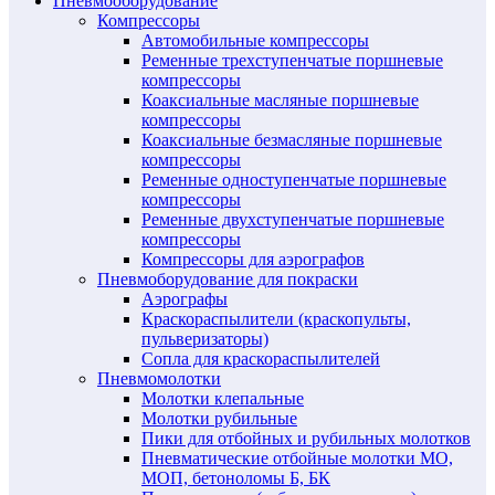
Пневмооборудование
Компрессоры
Автомобильные компрессоры
Ременные трехступенчатые поршневые
компрессоры
Коаксиальные масляные поршневые
компрессоры
Коаксиальные безмасляные поршневые
компрессоры
Ременные одноступенчатые поршневые
компрессоры
Ременные двухступенчатые поршневые
компрессоры
Компрессоры для аэрографов
Пневмоборудование для покраски
Аэрографы
Краскораспылители (краскопульты,
пульверизаторы)
Сопла для краскораспылителей
Пневмомолотки
Молотки клепальные
Молотки рубильные
Пики для отбойных и рубильных молотков
Пневматические отбойные молотки МО,
МОП, бетоноломы Б, БК