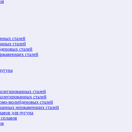
ия
анных сталей
анных сталей
бденовых сталей
ержавеющих сталей
чугуна
колегированных сталей
колегированных сталей
ромо-молибденовых сталей
ованных нержавеющих сталей
авов для чугуна
 сплавов
ов