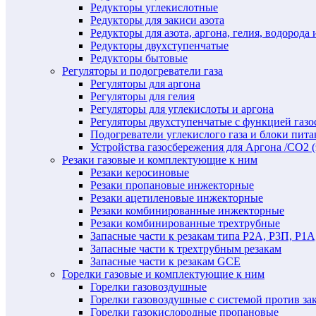
Редукторы углекислотные
Редукторы для закиси азота
Редукторы для азота, аргона, гелия, водорода 
Редукторы двухступенчатые
Редукторы бытовые
Регуляторы и подогреватели газа
Регуляторы для аргона
Регуляторы для гелия
Регуляторы для углекислоты и аргона
Регуляторы двухступенчатые c функцией газ
Подогреватели углекислого газа и блоки пита
Устройства газосбережения для Аргона /СО2 
Резаки газовые и комплектующие к ним
Резаки керосиновые
Резаки пропановые инжекторные
Резаки ацетиленовые инжекторные
Резаки комбинированные инжекторные
Резаки комбинированные трехтрубные
Запасные части к резакам типа Р2А, Р3П, Р1А
Запасные части к трехтрубным резакам
Запасные части к резакам GCE
Горелки газовые и комплектующие к ним
Горелки газовоздушные
Горелки газовоздушные с системой против за
Горелки газокислородные пропановые