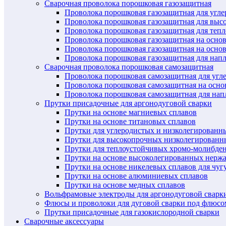
Сварочная проволока порошковая газозащитная
Проволока порошковая газозащитная для угл
Проволока порошковая газозащитная для выс
Проволока порошковая газозащитная для теп
Проволока порошковая газозащитная на осно
Проволока порошковая газозащитная на основ
Проволока порошковая газозащитная для нап
Сварочная проволока порошковая самозащитная
Проволока порошковая самозащитная для угл
Проволока порошковая самозащитная на осн
Проволока порошковая самозащитная для нап
Прутки присадочные для аргонодуговой сварки
Прутки на основе магниевых сплавов
Прутки на основе титановых сплавов
Прутки для углеродистых и низколегированн
Прутки для высокопрочных низколегированн
Прутки для теплоустойчивых хромо-молибде
Прутки на основе высоколегированных нерж
Прутки на основе никелевых сплавов для чуг
Прутки на основе алюминиевых сплавов
Прутки на основе медных сплавов
Вольфрамовые электроды для аргонодуговой сварк
Флюсы и проволоки для дуговой сварки под флюсо
Прутки присадочные для газокислородной сварки
Сварочные аксессуары