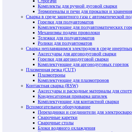
Строгачи
Комплекты для ручной дуговой сварки
Термопеналы и печи для прокалки и хранения
Сварка в среде защитного газа с автоматической 
Горелки для полуавтоматов
Комплектующие для полуавтоматических гор
Механизмы подачи проволоки
Тележки для полуавтоматов
Ролики для полуавтоматов
Сварка неплавящимся электродом в среде инертных 
Аксессуары для аргонодуговой сварки
Горелки для аргонодуговой сварки
Комплектующие для аргонодуговых горелок
Плазменная резка (CUT)
Плазмотроны
Комплектующие для плазмотронов
Контактная сварка (RSW)
Аксессуары и расходные материалы для спотт
Конденсаторная приварка шпилек
Комплектующие для контактной сварки
Вспомогательное оборудование
Переходники и соединители для электросвар
Сварочные каретки
Сварочные столы
Блоки водяного охлаждения