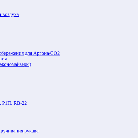
и воздуха
осбережения для Аргона/СО2
ния
(экономайзеры)
, Р1П, RB-22
кручивания рукава