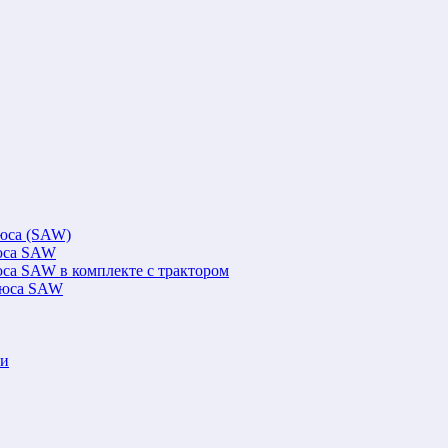
люса (SAW)
люса SAW
юса SAW в комплекте с трактором
флюса SAW
ки