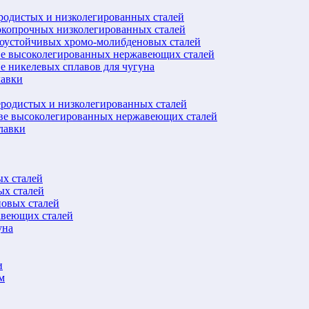
еродистых и низколегированных сталей
окопрочных низколегированных сталей
лоустойчивых хромо-молибденовых сталей
ве высоколегированных нержавеющих сталей
е никелевых сплавов для чугуна
лавки
еродистых и низколегированных сталей
ове высоколегированных нержавеющих сталей
лавки
ых сталей
ых сталей
новых сталей
авеющих сталей
уна
и
м