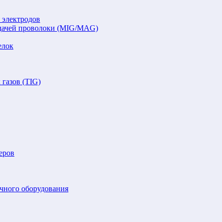
 электродов
подачей проволоки (MIG/MAG)
елок
газов (TIG)
еров
очного оборудования