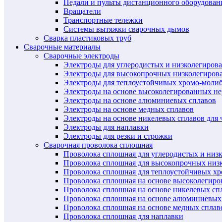
Педали и пульты дистанционного оборудован
Вращатели
Транспортные тележки
Системы вытяжки сварочных дымов
Сварка пластиковых труб
Сварочные материалы
Сварочные электроды
Электроды для углеродистых и низколегиров
Электроды для высокопрочных низколегиров
Электроды для теплоустойчивых хромо-моли
Электроды на основе высоколегированных н
Электроды на основе алюминиевых сплавов
Электроды на основе медных сплавов
Электроды на основе никелевых сплавов для 
Электроды для наплавки
Электроды для резки и строжки
Сварочная проволока сплошная
Проволока сплошная для углеродистых и низ
Проволока сплошная для высокопрочных низ
Проволока сплошная для теплоустойчивых х
Проволока сплошная на основе высоколегир
Проволока сплошная на основе никелевых спл
Проволока сплошная на основе алюминиевых
Проволока сплошная на основе медных сплав
Проволока сплошная для наплавки