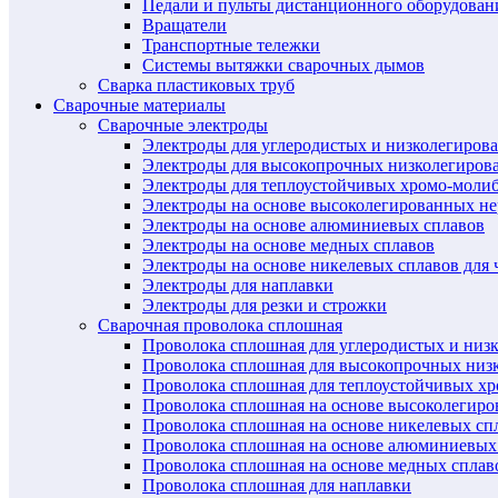
Педали и пульты дистанционного оборудован
Вращатели
Транспортные тележки
Системы вытяжки сварочных дымов
Сварка пластиковых труб
Сварочные материалы
Сварочные электроды
Электроды для углеродистых и низколегиров
Электроды для высокопрочных низколегиров
Электроды для теплоустойчивых хромо-моли
Электроды на основе высоколегированных н
Электроды на основе алюминиевых сплавов
Электроды на основе медных сплавов
Электроды на основе никелевых сплавов для 
Электроды для наплавки
Электроды для резки и строжки
Сварочная проволока сплошная
Проволока сплошная для углеродистых и низ
Проволока сплошная для высокопрочных низ
Проволока сплошная для теплоустойчивых х
Проволока сплошная на основе высоколегир
Проволока сплошная на основе никелевых спл
Проволока сплошная на основе алюминиевых
Проволока сплошная на основе медных сплав
Проволока сплошная для наплавки