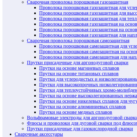
Сварочная проволока порошковая газозащитная
Проволока порошковая газозащитная для угл
Проволока порошковая газозащитная для выс
Проволока порошковая газозащитная для теп
Проволока порошковая газозащитная на осно
Проволока порошковая газозащитная на основ
Проволока порошковая газозащитная для нап
Сварочная проволока порошковая самозащитная
Проволока порошковая самозащитная для угл
Проволока порошковая самозащитная на осн
Проволока порошковая самозащитная для нап
Прутки присадочные для аргонодуговой сварки
Прутки на основе магниевых сплавов
Прутки на основе титановых сплавов
Прутки для углеродистых и низколегированн
Прутки для высокопрочных низколегированн
Прутки для теплоустойчивых хромо-молибде
Прутки на основе высоколегированных нерж
Прутки на основе никелевых сплавов для чуг
Прутки на основе алюминиевых сплавов
Прутки на основе медных сплавов
Вольфрамовые электроды для аргонодуговой сварк
Флюсы и проволоки для дуговой сварки под флюсо
Прутки присадочные для газокислородной сварки
Сварочные аксессуары