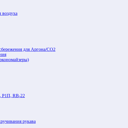
и воздуха
осбережения для Аргона/СО2
ния
(экономайзеры)
, Р1П, RB-22
кручивания рукава