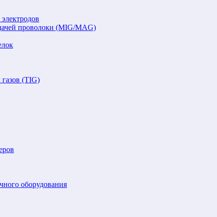
 электродов
подачей проволоки (MIG/MAG)
елок
газов (TIG)
еров
очного оборудования