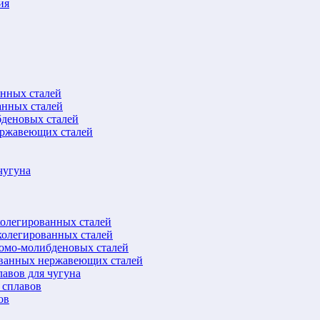
ия
анных сталей
анных сталей
бденовых сталей
ержавеющих сталей
чугуна
колегированных сталей
колегированных сталей
ромо-молибденовых сталей
ованных нержавеющих сталей
авов для чугуна
 сплавов
ов