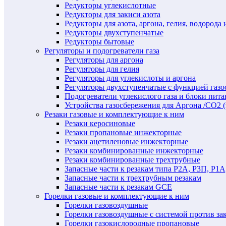
Редукторы углекислотные
Редукторы для закиси азота
Редукторы для азота, аргона, гелия, водорода 
Редукторы двухступенчатые
Редукторы бытовые
Регуляторы и подогреватели газа
Регуляторы для аргона
Регуляторы для гелия
Регуляторы для углекислоты и аргона
Регуляторы двухступенчатые c функцией газ
Подогреватели углекислого газа и блоки пита
Устройства газосбережения для Аргона /СО2 
Резаки газовые и комплектующие к ним
Резаки керосиновые
Резаки пропановые инжекторные
Резаки ацетиленовые инжекторные
Резаки комбинированные инжекторные
Резаки комбинированные трехтрубные
Запасные части к резакам типа Р2А, Р3П, Р1А
Запасные части к трехтрубным резакам
Запасные части к резакам GCE
Горелки газовые и комплектующие к ним
Горелки газовоздушные
Горелки газовоздушные с системой против за
Горелки газокислородные пропановые