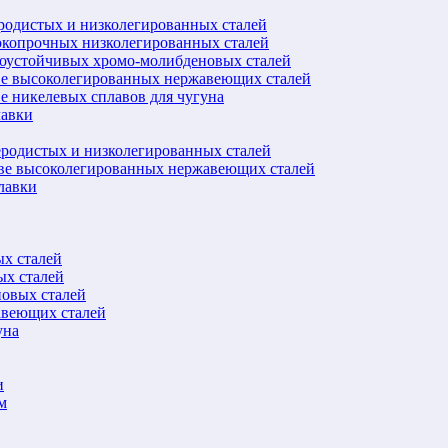
еродистых и низколегированных сталей
окопрочных низколегированных сталей
лоустойчивых хромо-молибденовых сталей
ве высоколегированных нержавеющих сталей
е никелевых сплавов для чугуна
лавки
еродистых и низколегированных сталей
ове высоколегированных нержавеющих сталей
лавки
ых сталей
ых сталей
новых сталей
авеющих сталей
уна
и
м