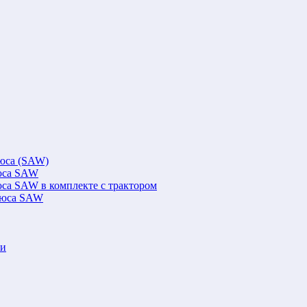
люса (SAW)
люса SAW
юса SAW в комплекте с трактором
флюса SAW
ки