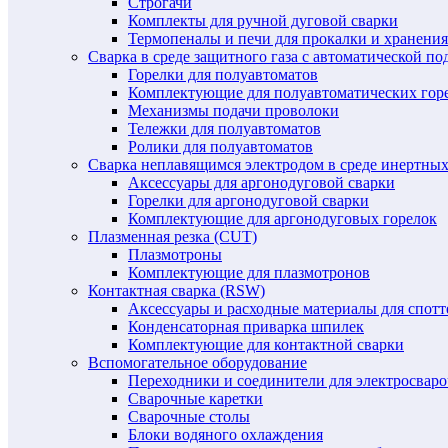
Строгачи
Комплекты для ручной дуговой сварки
Термопеналы и печи для прокалки и хранения
Сварка в среде защитного газа с автоматической 
Горелки для полуавтоматов
Комплектующие для полуавтоматических гор
Механизмы подачи проволоки
Тележки для полуавтоматов
Ролики для полуавтоматов
Сварка неплавящимся электродом в среде инертных 
Аксессуары для аргонодуговой сварки
Горелки для аргонодуговой сварки
Комплектующие для аргонодуговых горелок
Плазменная резка (CUT)
Плазмотроны
Комплектующие для плазмотронов
Контактная сварка (RSW)
Аксессуары и расходные материалы для спотт
Конденсаторная приварка шпилек
Комплектующие для контактной сварки
Вспомогательное оборудование
Переходники и соединители для электросвар
Сварочные каретки
Сварочные столы
Блоки водяного охлаждения