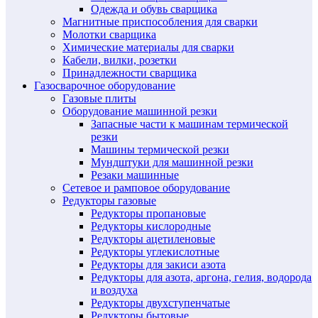
Одежда и обувь сварщика
Магнитные приспособления для сварки
Молотки сварщика
Химические материалы для сварки
Кабели, вилки, розетки
Принадлежности сварщика
Газосварочное оборудование
Газовые плиты
Оборудование машинной резки
Запасные части к машинам термической
резки
Машины термической резки
Мундштуки для машинной резки
Резаки машинные
Сетевое и рамповое оборудование
Редукторы газовые
Редукторы пропановые
Редукторы кислородные
Редукторы ацетиленовые
Редукторы углекислотные
Редукторы для закиси азота
Редукторы для азота, аргона, гелия, водорода
и воздуха
Редукторы двухступенчатые
Редукторы бытовые