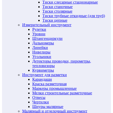
Тиски слесарные стационарные
Тиски станочные
Тиски столярные
Тиски трубные откидные (для труб)
Тиски цепные
Измерительный инструмент
Рулетки
Уровни
Штангенциркули
Дальномеры
Линейки
Нивелиры
Угольники
Детекторы проводки, пирометры,
тепловизоры
Курвиметры
Инструмент для разметки
Карандаши
Краска разметочная
Маркеры промышленные
Мелки строительные разметочные
Отвесы
Чертилки
Шнуры малярные
Малярный и отделочный инструмент