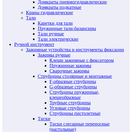
Домкраты пневмогидравлические
Домкраты подкатные
Краны гидравлические
Тали
Каретки для тали
Пружинные тали-балансиры
Тали ручные
Тали электрические
Ручной инструмент
Зажимные устройства и инструменты фиксации
Зажимы ручные
Клещи зажимные с фиксатором
Пружинные зажимы
Сварочные зажимы
Струбцины столярные и монтажные
F-образные струбцины
G-образные струбцины
Струбцины пружинные,
клещеобразные
Трубные струбцины
Угловые струбцины
Струбцины пистолетные
Тиски
Тиски слесарные переносные
(настольные)