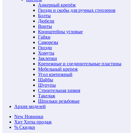
Анкерный крепёж
Гвозди и скобы для ручных степлеров
Болты
Дюбели
Винты
Кронштейны угловые
Гайки
Саморезы
Гвозди
Хомуты
Заклепки
Крепежные и соединительные пластины
Мебельный крепеж
Угол крепежный
Шайбы
Шурупы
Строительная химия
Такелаж
Шпильки резьбовые
Архив моделей
New
Новинки
Хит
Хиты продаж
%
Скидки