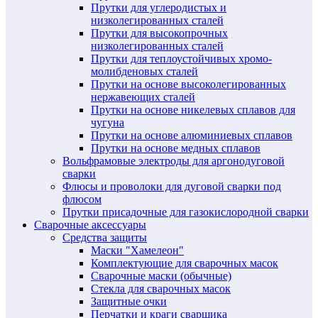
Прутки для углеродистых и
низколегированных сталей
Прутки для высокопрочных
низколегированных сталей
Прутки для теплоустойчивых хромо-
молибденовых сталей
Прутки на основе высоколегированных
нержавеющих сталей
Прутки на основе никелевых сплавов для
чугуна
Прутки на основе алюминиевых сплавов
Прутки на основе медных сплавов
Вольфрамовые электроды для аргонодуговой
сварки
Флюсы и проволоки для дуговой сварки под
флюсом
Прутки присадочные для газокислородной сварки
Сварочные аксессуары
Средства защиты
Маски "Хамелеон"
Комплектующие для сварочных масок
Сварочные маски (обычные)
Стекла для сварочных масок
Защитные очки
Перчатки и краги сварщика