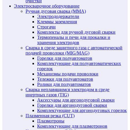
очистки
Электросварочное оборудование
Ручная дуговая сварка (MMA)
Электрододержатели
Клеммы заземления
Строгачи
Комплекты для ручной дуговой сварки
Термопеналы и печи для прокалки и
хранения электродов
Сварка в среде защитного газа с автоматической
подачей проволоки (MIG/MAG)
Горелки для полуавтоматов
Комплектующие для полуавтоматических
горелок
Механизмы подачи проволоки
Тележки для полуавтоматов
Ролики для полуавтоматов
Сварка неплавящимся электродом в среде
инертных газов (TIG)
Аксессуары для аргонодуговой сварки
Горелки для аргонодуговой сварки
Комплектующие для аргонодуговых горелок
Плазменная резка (CUT)
Плазмотроны
Комплектующие для плазмотронов