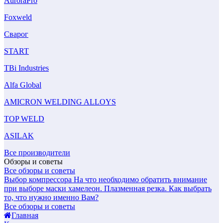
AuroraPro
Foxweld
Сварог
START
TBi Industries
Alfa Global
AMICRON WELDING ALLOYS
TOP WELD
ASILAK
Все производители
Обзоры и советы
Все обзоры и советы
Выбор компрессора
На что необходимо обратить внимание
при выборе маски хамелеон.
Плазменная резка. Как выбрать
то, что нужно именно Вам?
Все обзоры и советы
Главная