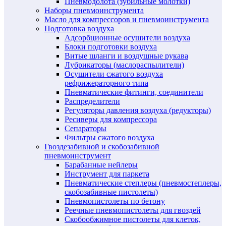
Пневмодолота (зубильные молотки)
Наборы пневмоинструмента
Масло для компрессоров и пневмоинструмента
Подготовка воздуха
Адсорбционные осушители воздуха
Блоки подготовки воздуха
Витые шланги и воздушные рукава
Лубрикаторы (маслораспылители)
Осушители сжатого воздуха
рефрижераторного типа
Пневматические фитинги, соединители
Распределители
Регуляторы давления воздуха (редукторы)
Ресиверы для компрессора
Сепараторы
Фильтры сжатого воздуха
Гвоздезабивной и скобозабивной
пневмоинструмент
Барабанные нейлеры
Инструмент для паркета
Пневматические степлеры (пневмостеплеры,
скобозабивные пистолеты)
Пневмопистолеты по бетону
Реечные пневмопистолеты для гвоздей
Скобообжимное пистолеты для клеток,