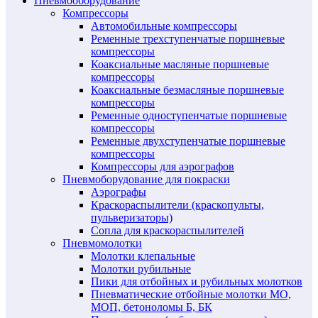
Пневмооборудование
Компрессоры
Автомобильные компрессоры
Ременные трехступенчатые поршневые
компрессоры
Коаксиальные масляные поршневые
компрессоры
Коаксиальные безмасляные поршневые
компрессоры
Ременные одноступенчатые поршневые
компрессоры
Ременные двухступенчатые поршневые
компрессоры
Компрессоры для аэрографов
Пневмоборудование для покраски
Аэрографы
Краскораспылители (краскопульты,
пульверизаторы)
Сопла для краскораспылителей
Пневмомолотки
Молотки клепальные
Молотки рубильные
Пики для отбойных и рубильных молотков
Пневматические отбойные молотки МО,
МОП, бетоноломы Б, БК