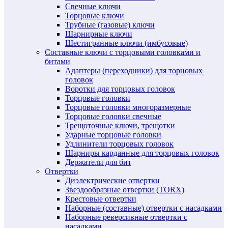
Свечные ключи
Торцовые ключи
Трубные (газовые) ключи
Шарнирные ключи
Шестигранные ключи (имбусовые)
Составные ключи с торцовыми головками и
битами
Адаптеры (переходники) для торцовых
головок
Воротки для торцовых головок
Торцовые головки
Торцовые головки многоразмерные
Торцовые головки свечные
Трещоточные ключи, трещотки
Ударные торцовые головки
Удлинители торцовых головок
Шарниры карданные для торцовых головок
Держатели для бит
Отвертки
Диэлектрические отвертки
Звездообразные отвертки (TORX)
Крестовые отвертки
Наборные (составные) отвертки с насадками
Наборные реверсивные отвертки с
насадками