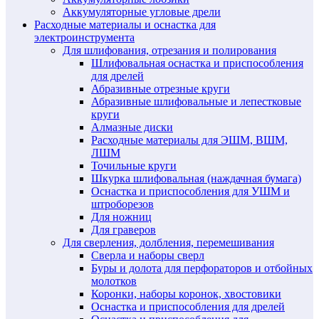
Аккумуляторные угловые дрели
Расходные материалы и оснастка для
электроинструмента
Для шлифования, отрезания и полирования
Шлифовальная оснастка и приспособления
для дрелей
Абразивные отрезные круги
Абразивные шлифовальные и лепестковые
круги
Алмазные диски
Расходные материалы для ЭШМ, ВШМ,
ЛШМ
Точильные круги
Шкурка шлифовальная (наждачная бумага)
Оснастка и приспособления для УШМ и
штроборезов
Для ножниц
Для граверов
Для сверления, долбления, перемешивания
Сверла и наборы сверл
Буры и долота для перфораторов и отбойных
молотков
Коронки, наборы коронок, хвостовики
Оснастка и приспособления для дрелей