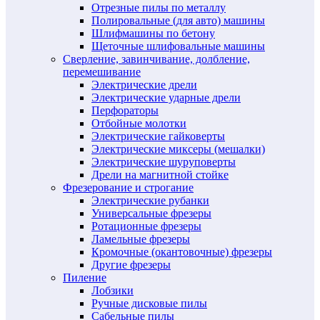
Отрезные пилы по металлу
Полировальные (для авто) машины
Шлифмашины по бетону
Щеточные шлифовальные машины
Сверление, завинчивание, долбление,
перемешивание
Электрические дрели
Электрические ударные дрели
Перфораторы
Отбойные молотки
Электрические гайковерты
Электрические миксеры (мешалки)
Электрические шуруповерты
Дрели на магнитной стойке
Фрезерование и строгание
Электрические рубанки
Универсальные фрезеры
Ротационные фрезеры
Ламельные фрезеры
Кромочные (окантовочные) фрезеры
Другие фрезеры
Пиление
Лобзики
Ручные дисковые пилы
Сабельные пилы