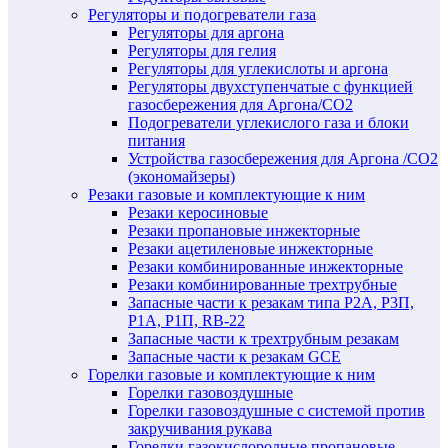
Регуляторы и подогреватели газа
Регуляторы для аргона
Регуляторы для гелия
Регуляторы для углекислоты и аргона
Регуляторы двухступенчатые c функцией
газосбережения для Аргона/СО2
Подогреватели углекислого газа и блоки
питания
Устройства газосбережения для Аргона /СО2
(экономайзеры)
Резаки газовые и комплектующие к ним
Резаки керосиновые
Резаки пропановые инжекторные
Резаки ацетиленовые инжекторные
Резаки комбинированные инжекторные
Резаки комбинированные трехтрубные
Запасные части к резакам типа Р2А, Р3П,
Р1А, Р1П, RB-22
Запасные части к трехтрубным резакам
Запасные части к резакам GCE
Горелки газовые и комплектующие к ним
Горелки газовоздушные
Горелки газовоздушные с системой против
закручивания рукава
Горелки газокислородные пропановые