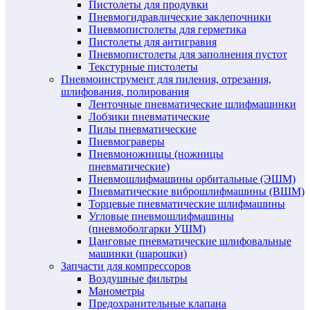
Пистолеты для продувки
Пневмогидравлические заклепочники
Пневмопистолеты для герметика
Пистолеты для антигравия
Пневмопистолеты для заполнения пустот
Текстурные пистолеты
Пневмоинструмент для пиления, отрезания,
шлифования, полирования
Ленточные пневматические шлифмашинки
Лобзики пневматические
Пилы пневматические
Пневмограверы
Пневмоножницы (ножницы
пневматические)
Пневмошлифмашины орбитальные (ЭШМ)
Пневматические виброшлифмашины (ВШМ)
Торцевые пневматические шлифмашины
Угловые пневмошлифмашины
(пневмоболгарки УШМ)
Цанговые пневматические шлифовальные
машинки (шарошки)
Запчасти для компрессоров
Воздушные фильтры
Манометры
Предохранительные клапана