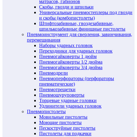
матрасов, габионов
Скобы, гвозди и шпильки
Универсальные пневмостеплеры под гвозди
и скобы (комбопистолеты)
Штифтозабивные, гвоздезабивные,
шпилькозабивные финишные пистолеты
Пневмоинструмент для сверления, завинчивания,
перемешивания
Наборы ударных головок
Переходники для ударных головок
Пневмогайковерты 1 дюйм
Пневмогайковерты 1/2 дюйма
Пневмогайковерты 3/4 дюйма
Пневмодрели
Пневмоперфораторы (перфораторы
пневматические)
Пневмотрещетки
Пневмошуруповерты
Торцевые ударные головки
Удлинители ударных головок
Пневмопистолеты
Мовильные пистолеты
Моющие пистолеты
Пескоструйные пистолеты
Пистолеты для подкачки