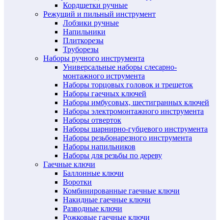
Кордщетки ручные
Режущий и пильный инструмент
Лобзики ручные
Напильники
Плиткорезы
Труборезы
Наборы ручного инструмента
Универсальные наборы слесарно-
монтажного иструмента
Наборы торцовых головок и трещеток
Наборы гаечных ключей
Наборы имбусовых, шестигранных ключей
Наборы электромонтажного инструмента
Наборы отверток
Наборы шарнирно-губцевого инструмента
Наборы резьбонарезного инструмента
Наборы напильников
Наборы для резьбы по дереву
Гаечные ключи
Баллонные ключи
Воротки
Комбинированные гаечные ключи
Накидные гаечные ключи
Разводные ключи
Рожковые гаечные ключи