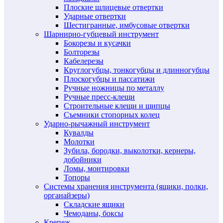
Плоские шлицевые отвертки
Ударные отвертки
Шестигранные, имбусовые отвертки
Шарнирно-губцевый инструмент
Бокорезы и кусачки
Болторезы
Кабелерезы
Круглогубцы, тонкогубцы и длинногубцы
Плоскогубцы и пассатижи
Ручные ножницы по металлу
Ручные пресс-клещи
Строительные клещи и щипцы
Съемники стопорных колец
Ударно-рычажный инструмент
Кувалды
Молотки
Зубила, бородки, выколотки, кернеры,
добойники
Ломы, монтировки
Топоры
Системы хранения инструмента (ящики, полки,
органайзеры)
Складские ящики
Чемоданы, боксы
Крепеж