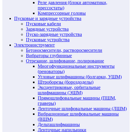
Реле давления (блоки автоматики,
прессостаты)
Компрессорные головы
Пусковые и зарядные устройства
Пусковые кабели
Зарядные устройства
Пуско-зарядные устройства
Пусковые устройства
Электроинструмент
Бетоносмесители, растворосмесители
Вибраторы глубинные
Отрезание, шлифование, полирование
Многофункциональные инструменты
(реноваторы)
Угловые шлифмашины (болгарки, УШМ)
Штроборезы (бороздоделы)
Эксцентриковые, орбитальные
шлифмашины (ЭШМ)
Прямошлифовальные машины (ПШМ,
граверы)
Ленточные шлифовальные машины (ЛШМ)
Вибрационные шлифовальные машины
(ВШМ)
Дельташлифмашины
Ленточные напильники