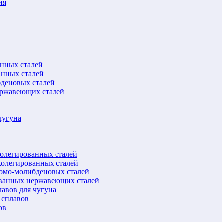
ия
анных сталей
анных сталей
бденовых сталей
ержавеющих сталей
чугуна
колегированных сталей
колегированных сталей
ромо-молибденовых сталей
ованных нержавеющих сталей
авов для чугуна
 сплавов
ов