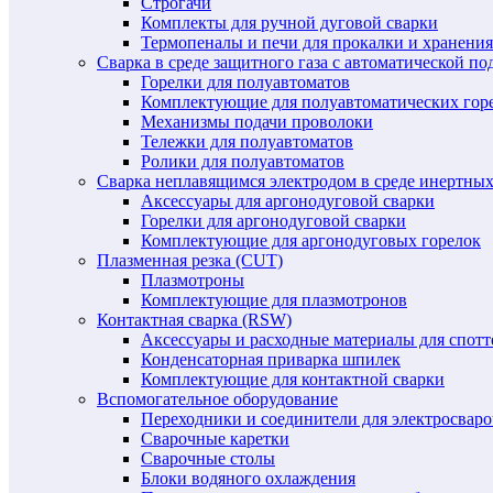
Строгачи
Комплекты для ручной дуговой сварки
Термопеналы и печи для прокалки и хранения
Сварка в среде защитного газа с автоматической 
Горелки для полуавтоматов
Комплектующие для полуавтоматических гор
Механизмы подачи проволоки
Тележки для полуавтоматов
Ролики для полуавтоматов
Сварка неплавящимся электродом в среде инертных 
Аксессуары для аргонодуговой сварки
Горелки для аргонодуговой сварки
Комплектующие для аргонодуговых горелок
Плазменная резка (CUT)
Плазмотроны
Комплектующие для плазмотронов
Контактная сварка (RSW)
Аксессуары и расходные материалы для спотт
Конденсаторная приварка шпилек
Комплектующие для контактной сварки
Вспомогательное оборудование
Переходники и соединители для электросвар
Сварочные каретки
Сварочные столы
Блоки водяного охлаждения