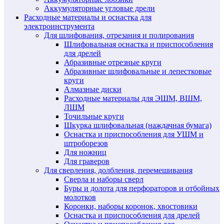
Аккумуляторные угловые дрели
Расходные материалы и оснастка для
электроинструмента
Для шлифования, отрезания и полирования
Шлифовальная оснастка и приспособления
для дрелей
Абразивные отрезные круги
Абразивные шлифовальные и лепестковые
круги
Алмазные диски
Расходные материалы для ЭШМ, ВШМ,
ЛШМ
Точильные круги
Шкурка шлифовальная (наждачная бумага)
Оснастка и приспособления для УШМ и
штроборезов
Для ножниц
Для граверов
Для сверления, долбления, перемешивания
Сверла и наборы сверл
Буры и долота для перфораторов и отбойных
молотков
Коронки, наборы коронок, хвостовики
Оснастка и приспособления для дрелей