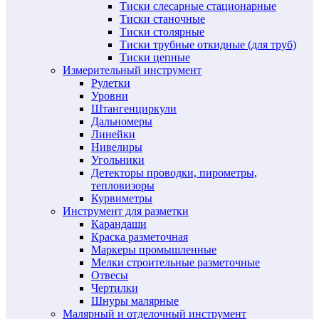
Тиски слесарные стационарные
Тиски станочные
Тиски столярные
Тиски трубные откидные (для труб)
Тиски цепные
Измерительный инструмент
Рулетки
Уровни
Штангенциркули
Дальномеры
Линейки
Нивелиры
Угольники
Детекторы проводки, пирометры,
тепловизоры
Курвиметры
Инструмент для разметки
Карандаши
Краска разметочная
Маркеры промышленные
Мелки строительные разметочные
Отвесы
Чертилки
Шнуры малярные
Малярный и отделочный инструмент