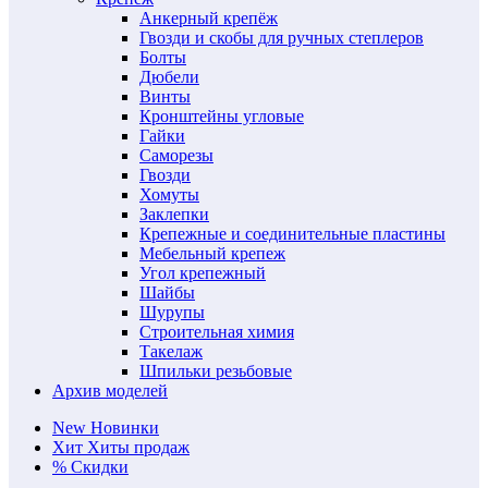
Анкерный крепёж
Гвозди и скобы для ручных степлеров
Болты
Дюбели
Винты
Кронштейны угловые
Гайки
Саморезы
Гвозди
Хомуты
Заклепки
Крепежные и соединительные пластины
Мебельный крепеж
Угол крепежный
Шайбы
Шурупы
Строительная химия
Такелаж
Шпильки резьбовые
Архив моделей
New
Новинки
Хит
Хиты продаж
%
Скидки