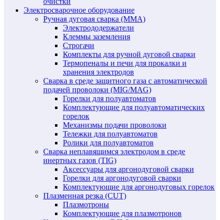
очистки
Электросварочное оборудование
Ручная дуговая сварка (MMA)
Электрододержатели
Клеммы заземления
Строгачи
Комплекты для ручной дуговой сварки
Термопеналы и печи для прокалки и
хранения электродов
Сварка в среде защитного газа с автоматической
подачей проволоки (MIG/MAG)
Горелки для полуавтоматов
Комплектующие для полуавтоматических
горелок
Механизмы подачи проволоки
Тележки для полуавтоматов
Ролики для полуавтоматов
Сварка неплавящимся электродом в среде
инертных газов (TIG)
Аксессуары для аргонодуговой сварки
Горелки для аргонодуговой сварки
Комплектующие для аргонодуговых горелок
Плазменная резка (CUT)
Плазмотроны
Комплектующие для плазмотронов