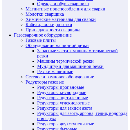
Одежда и обувь сварщика
Магнитные приспособления для сварки
Молотки сварщика
Химические материалы для сварки
Кабели, вилки, розетки
Принадлежности сварщика
Газосварочное оборудование
Газовые плиты
Оборудование машинной резки
Запасные части к машинам термической
резки
Машины термической резки
Мундштуки для машинной резки
Резаки машинные
Сетевое и рамповое оборудование
Редукторы газовые
Редукторы пропановые
Редукторы кислородные
Редукторы ацетиленовые
Редукторы углекислотные
Редукторы для закиси азота
Редукторы для азота, аргона, гелия, водорода
и воздуха
Редукторы двухступенчатые
Редукторы бытовые