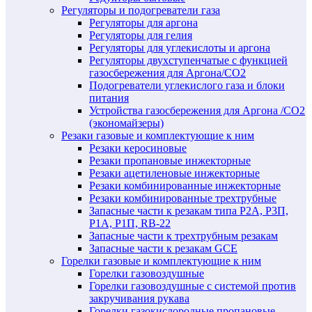
Регуляторы и подогреватели газа
Регуляторы для аргона
Регуляторы для гелия
Регуляторы для углекислоты и аргона
Регуляторы двухступенчатые c функцией
газосбережения для Аргона/СО2
Подогреватели углекислого газа и блоки
питания
Устройства газосбережения для Аргона /СО2
(экономайзеры)
Резаки газовые и комплектующие к ним
Резаки керосиновые
Резаки пропановые инжекторные
Резаки ацетиленовые инжекторные
Резаки комбинированные инжекторные
Резаки комбинированные трехтрубные
Запасные части к резакам типа Р2А, Р3П,
Р1А, Р1П, RB-22
Запасные части к трехтрубным резакам
Запасные части к резакам GCE
Горелки газовые и комплектующие к ним
Горелки газовоздушные
Горелки газовоздушные с системой против
закручивания рукава
Горелки газокислородные пропановые