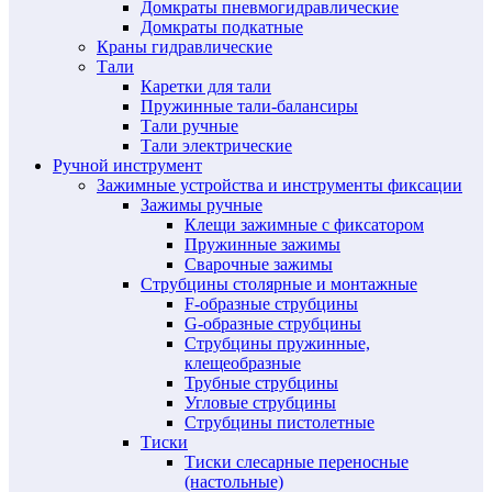
Домкраты пневмогидравлические
Домкраты подкатные
Краны гидравлические
Тали
Каретки для тали
Пружинные тали-балансиры
Тали ручные
Тали электрические
Ручной инструмент
Зажимные устройства и инструменты фиксации
Зажимы ручные
Клещи зажимные с фиксатором
Пружинные зажимы
Сварочные зажимы
Струбцины столярные и монтажные
F-образные струбцины
G-образные струбцины
Струбцины пружинные,
клещеобразные
Трубные струбцины
Угловые струбцины
Струбцины пистолетные
Тиски
Тиски слесарные переносные
(настольные)