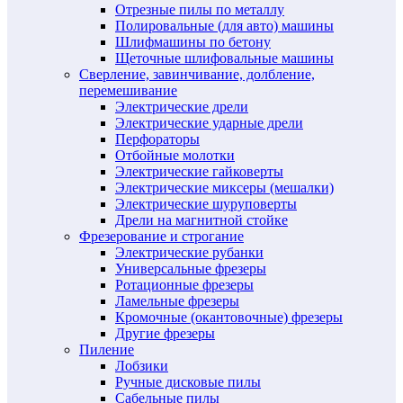
Отрезные пилы по металлу
Полировальные (для авто) машины
Шлифмашины по бетону
Щеточные шлифовальные машины
Сверление, завинчивание, долбление,
перемешивание
Электрические дрели
Электрические ударные дрели
Перфораторы
Отбойные молотки
Электрические гайковерты
Электрические миксеры (мешалки)
Электрические шуруповерты
Дрели на магнитной стойке
Фрезерование и строгание
Электрические рубанки
Универсальные фрезеры
Ротационные фрезеры
Ламельные фрезеры
Кромочные (окантовочные) фрезеры
Другие фрезеры
Пиление
Лобзики
Ручные дисковые пилы
Сабельные пилы