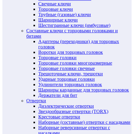
Свечные ключи
Торцовые ключи
Трубные (газовые) ключи
Шарнирные ключи
Шестигранные ключи (имбусовые)
Составные ключи с торцовыми головками и
битами
Адаптеры (переходники) для торцовых
головок
Воротки для торцовых головок
Торцовые головки
Торцовые головки многоразмерные
Торцовые головки свечные
Трещоточные ключи, трещотки
Ударные торцовые головки
Удлинители торцовых головок
Шарниры карданные для торцовых головок
Держатели для бит
Отвертки
Диэлектрические отвертки
Звездообразные отвертки (TORX)
Крестовые отвертки
Наборные (составные) отвертки с насадками
Наборные реверсивные отвертки с
насадками