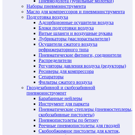
Пневмодолота (зубильные молотки)
Наборы пневмоинструмента
Масло для компрессоров и пневмоинструмента
Подготовка воздуха
Адсорбционные осушители воздуха
Блоки подготовки воздуха
Витые шланги и воздушные рукава
Лубрикаторы (маслораспылители)
Осушители сжатого воздуха
рефрижераторного типа
Пневматические фитинги, соединители
Распределители
Регуляторы давления воздуха (редукторы)
Ресиверы для компрессора
Сепараторы
Фильтры сжатого воздуха
Гвоздезабивной и скобозабивной
пневмоинструмент
Барабанные нейлеры
Инструмент для паркета
Пневматические степлеры (пневмостеплеры,
скобозабивные пистолеты)
Пневмопистолеты по бетону
Реечные пневмопистолеты для гвоздей
Скобообжимное пистолеты для клеток,