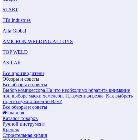
START
TBi Industries
Alfa Global
AMICRON WELDING ALLOYS
TOP WELD
ASILAK
Все производители
Обзоры и советы
Все обзоры и советы
Выбор компрессора
На что необходимо обратить внимание
при выборе маски хамелеон.
Плазменная резка. Как выбрать
то, что нужно именно Вам?
Все обзоры и советы
Главная
Каталог товаров
Ручной инструмент
Крепеж
Строительная химия