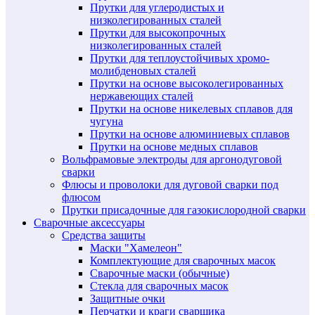
Прутки для углеродистых и
низколегированных сталей
Прутки для высокопрочных
низколегированных сталей
Прутки для теплоустойчивых хромо-
молибденовых сталей
Прутки на основе высоколегированных
нержавеющих сталей
Прутки на основе никелевых сплавов для
чугуна
Прутки на основе алюминиевых сплавов
Прутки на основе медных сплавов
Вольфрамовые электроды для аргонодуговой
сварки
Флюсы и проволоки для дуговой сварки под
флюсом
Прутки присадочные для газокислородной сварки
Сварочные аксессуары
Средства защиты
Маски "Хамелеон"
Комплектующие для сварочных масок
Сварочные маски (обычные)
Стекла для сварочных масок
Защитные очки
Перчатки и краги сварщика