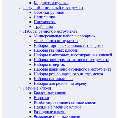
Кордщетки ручные
Режущий и пильный инструмент
Лобзики ручные
Напильники
Плиткорезы
Труборезы
Наборы ручного инструмента
Универсальные наборы слесарно-
монтажного иструмента
Наборы торцовых головок и трещеток
Наборы гаечных ключей
Наборы имбусовых, шестигранных ключей
Наборы электромонтажного инструмента
Наборы отверток
Наборы шарнирно-губцевого инструмента
Наборы резьбонарезного инструмента
Наборы напильников
Наборы для резьбы по дереву
Гаечные ключи
Баллонные ключи
Воротки
Комбинированные гаечные ключи
Накидные гаечные ключи
Разводные ключи
Рожковые гаечные ключи