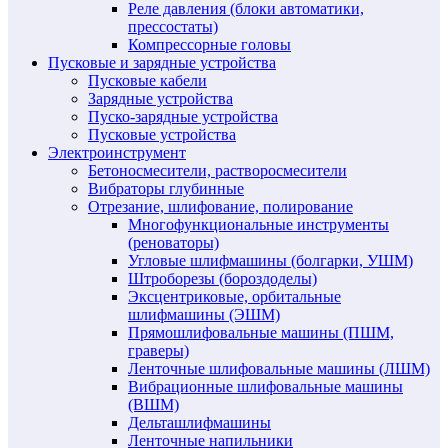
Реле давления (блоки автоматики,
прессостаты)
Компрессорные головы
Пусковые и зарядные устройства
Пусковые кабели
Зарядные устройства
Пуско-зарядные устройства
Пусковые устройства
Электроинструмент
Бетоносмесители, растворосмесители
Вибраторы глубинные
Отрезание, шлифование, полирование
Многофункциональные инструменты
(реноваторы)
Угловые шлифмашины (болгарки, УШМ)
Штроборезы (бороздоделы)
Эксцентриковые, орбитальные
шлифмашины (ЭШМ)
Прямошлифовальные машины (ПШМ,
граверы)
Ленточные шлифовальные машины (ЛШМ)
Вибрационные шлифовальные машины
(ВШМ)
Дельташлифмашины
Ленточные напильники