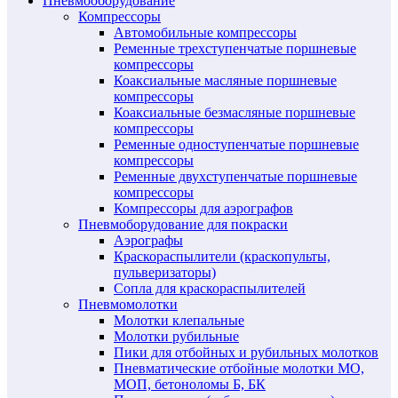
Пневмооборудование
Компрессоры
Автомобильные компрессоры
Ременные трехступенчатые поршневые
компрессоры
Коаксиальные масляные поршневые
компрессоры
Коаксиальные безмасляные поршневые
компрессоры
Ременные одноступенчатые поршневые
компрессоры
Ременные двухступенчатые поршневые
компрессоры
Компрессоры для аэрографов
Пневмоборудование для покраски
Аэрографы
Краскораспылители (краскопульты,
пульверизаторы)
Сопла для краскораспылителей
Пневмомолотки
Молотки клепальные
Молотки рубильные
Пики для отбойных и рубильных молотков
Пневматические отбойные молотки МО,
МОП, бетоноломы Б, БК