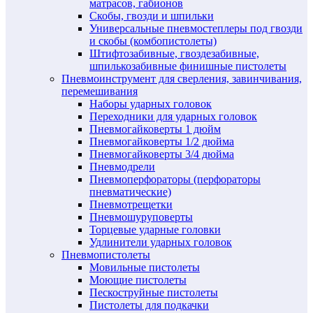
матрасов, габионов
Скобы, гвозди и шпильки
Универсальные пневмостеплеры под гвозди
и скобы (комбопистолеты)
Штифтозабивные, гвоздезабивные,
шпилькозабивные финишные пистолеты
Пневмоинструмент для сверления, завинчивания,
перемешивания
Наборы ударных головок
Переходники для ударных головок
Пневмогайковерты 1 дюйм
Пневмогайковерты 1/2 дюйма
Пневмогайковерты 3/4 дюйма
Пневмодрели
Пневмоперфораторы (перфораторы
пневматические)
Пневмотрещетки
Пневмошуруповерты
Торцевые ударные головки
Удлинители ударных головок
Пневмопистолеты
Мовильные пистолеты
Моющие пистолеты
Пескоструйные пистолеты
Пистолеты для подкачки