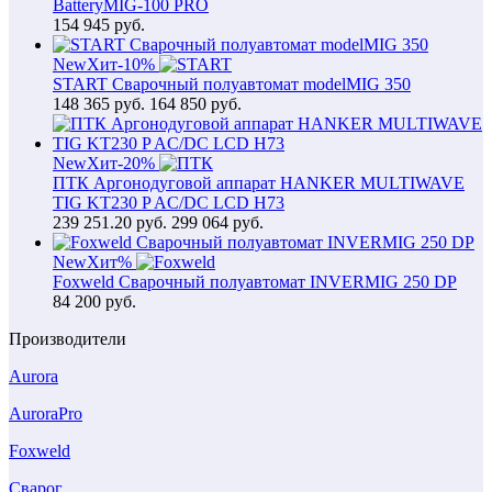
BatteryMIG-100 PRO
154 945
руб.
New
Хит
-10%
START Сварочный полуавтомат modelMIG 350
148 365
руб.
164 850 руб.
New
Хит
-20%
ПТК Аргонодуговой аппарат HANKER MULTIWAVE
TIG KT230 P AC/DC LCD H73
239 251.20
руб.
299 064 руб.
New
Хит
%
Foxweld Сварочный полуавтомат INVERMIG 250 DP
84 200
руб.
Производители
Aurora
AuroraPro
Foxweld
Сварог