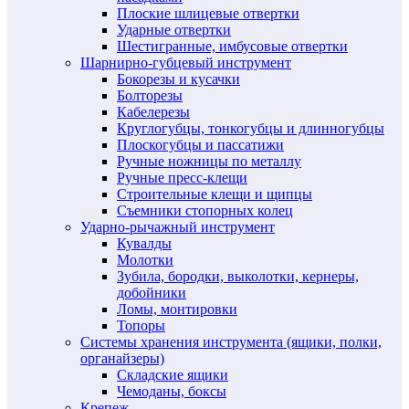
Плоские шлицевые отвертки
Ударные отвертки
Шестигранные, имбусовые отвертки
Шарнирно-губцевый инструмент
Бокорезы и кусачки
Болторезы
Кабелерезы
Круглогубцы, тонкогубцы и длинногубцы
Плоскогубцы и пассатижи
Ручные ножницы по металлу
Ручные пресс-клещи
Строительные клещи и щипцы
Съемники стопорных колец
Ударно-рычажный инструмент
Кувалды
Молотки
Зубила, бородки, выколотки, кернеры,
добойники
Ломы, монтировки
Топоры
Системы хранения инструмента (ящики, полки,
органайзеры)
Складские ящики
Чемоданы, боксы
Крепеж