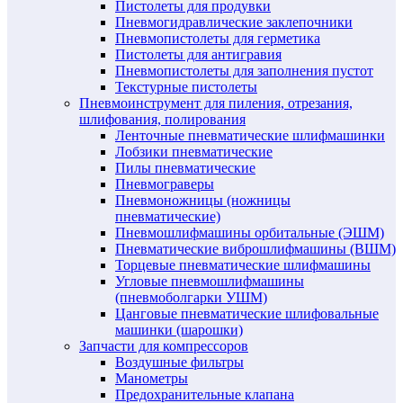
Пистолеты для продувки
Пневмогидравлические заклепочники
Пневмопистолеты для герметика
Пистолеты для антигравия
Пневмопистолеты для заполнения пустот
Текстурные пистолеты
Пневмоинструмент для пиления, отрезания,
шлифования, полирования
Ленточные пневматические шлифмашинки
Лобзики пневматические
Пилы пневматические
Пневмограверы
Пневмоножницы (ножницы
пневматические)
Пневмошлифмашины орбитальные (ЭШМ)
Пневматические виброшлифмашины (ВШМ)
Торцевые пневматические шлифмашины
Угловые пневмошлифмашины
(пневмоболгарки УШМ)
Цанговые пневматические шлифовальные
машинки (шарошки)
Запчасти для компрессоров
Воздушные фильтры
Манометры
Предохранительные клапана