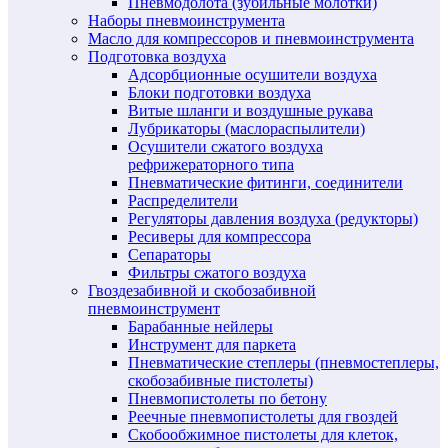
Пневмодолота (зубильные молотки)
Наборы пневмоинструмента
Масло для компрессоров и пневмоинструмента
Подготовка воздуха
Адсорбционные осушители воздуха
Блоки подготовки воздуха
Витые шланги и воздушные рукава
Лубрикаторы (маслораспылители)
Осушители сжатого воздуха
рефрижераторного типа
Пневматические фитинги, соединители
Распределители
Регуляторы давления воздуха (редукторы)
Ресиверы для компрессора
Сепараторы
Фильтры сжатого воздуха
Гвоздезабивной и скобозабивной
пневмоинструмент
Барабанные нейлеры
Инструмент для паркета
Пневматические степлеры (пневмостеплеры,
скобозабивные пистолеты)
Пневмопистолеты по бетону
Реечные пневмопистолеты для гвоздей
Скобообжимное пистолеты для клеток,