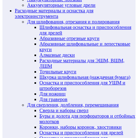
Аккумуляторные угловые дрели
Расходные материалы и оснастка для
электроинструмента
Для шлифования, отрезания и полирования
Шлифовальная оснастка и приспособления
для дрелей
Абразивные отрезные круги
Абразивные шлифовальные и лепестковые
круги
Алмазные диски
Расходные материалы для ЭШМ, ВШМ,
ЛШМ
Точильные круги
Шкурка шлифовальная (наждачная бумага)
Оснастка и приспособления для УШМ и
штроборезов
Для ножниц
Для граверов
Для сверления, долбления, перемешивания
Сверла и наборы сверл
Буры и долота для перфораторов и отбойных
молотков
Коронки, наборы коронок, хвостовики
Оснастка и приспособления для дрелей