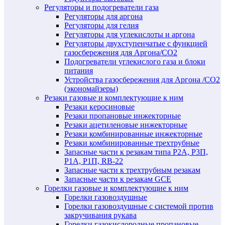
Регуляторы и подогреватели газа
Регуляторы для аргона
Регуляторы для гелия
Регуляторы для углекислоты и аргона
Регуляторы двухступенчатые c функцией
газосбережения для Аргона/СО2
Подогреватели углекислого газа и блоки
питания
Устройства газосбережения для Аргона /СО2
(экономайзеры)
Резаки газовые и комплектующие к ним
Резаки керосиновые
Резаки пропановые инжекторные
Резаки ацетиленовые инжекторные
Резаки комбинированные инжекторные
Резаки комбинированные трехтрубные
Запасные части к резакам типа Р2А, Р3П,
Р1А, Р1П, RB-22
Запасные части к трехтрубным резакам
Запасные части к резакам GCE
Горелки газовые и комплектующие к ним
Горелки газовоздушные
Горелки газовоздушные с системой против
закручивания рукава
Горелки газокислородные пропановые