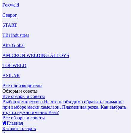
Foxweld
Сварог
START
TBi Industries
Alfa Global
AMICRON WELDING ALLOYS
TOP WELD
ASILAK
Все производители
Обзоры и советы
Все обзоры и советы
Выбор компрессора
На что необходимо обратить внимание
при выборе маски хамелеон.
Плазменная резка. Как выбрать
то, что нужно именно Вам?
Все обзоры и советы
Главная
Каталог товаров