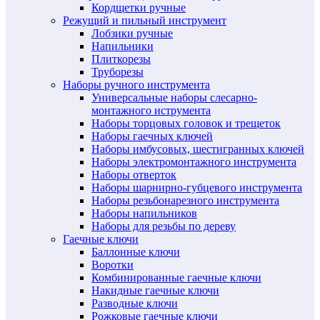
Кордщетки ручные
Режущий и пильный инструмент
Лобзики ручные
Напильники
Плиткорезы
Труборезы
Наборы ручного инструмента
Универсальные наборы слесарно-
монтажного иструмента
Наборы торцовых головок и трещеток
Наборы гаечных ключей
Наборы имбусовых, шестигранных ключей
Наборы электромонтажного инструмента
Наборы отверток
Наборы шарнирно-губцевого инструмента
Наборы резьбонарезного инструмента
Наборы напильников
Наборы для резьбы по дереву
Гаечные ключи
Баллонные ключи
Воротки
Комбинированные гаечные ключи
Накидные гаечные ключи
Разводные ключи
Рожковые гаечные ключи