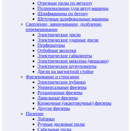
Отрезные пилы по металлу
Полировальные (для авто) машины
Шлифмашины по бетону
Щеточные шлифовальные машины
Сверление, завинчивание, долбление,
перемешивание
Электрические дрели
Электрические ударные дрели
Перфораторы
Отбойные молотки
Электрические гайковерты
Электрические миксеры (мешалки)
Электрические шуруповерты
Дрели на магнитной стойке
Фрезерование и строгание
Электрические рубанки
Универсальные фрезеры
Ротационные фрезеры
Ламельные фрезеры
Кромочные (окантовочные) фрезеры
Другие фрезеры
Пиление
Лобзики
Ручные дисковые пилы
Сабельные пилы