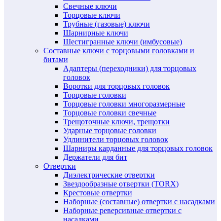
Свечные ключи
Торцовые ключи
Трубные (газовые) ключи
Шарнирные ключи
Шестигранные ключи (имбусовые)
Составные ключи с торцовыми головками и
битами
Адаптеры (переходники) для торцовых
головок
Воротки для торцовых головок
Торцовые головки
Торцовые головки многоразмерные
Торцовые головки свечные
Трещоточные ключи, трещотки
Ударные торцовые головки
Удлинители торцовых головок
Шарниры карданные для торцовых головок
Держатели для бит
Отвертки
Диэлектрические отвертки
Звездообразные отвертки (TORX)
Крестовые отвертки
Наборные (составные) отвертки с насадками
Наборные реверсивные отвертки с
насадками