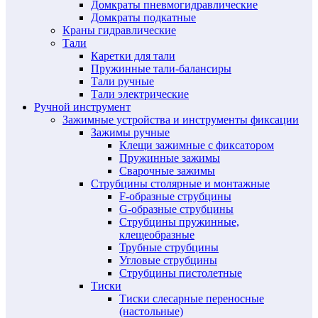
Домкраты пневмогидравлические
Домкраты подкатные
Краны гидравлические
Тали
Каретки для тали
Пружинные тали-балансиры
Тали ручные
Тали электрические
Ручной инструмент
Зажимные устройства и инструменты фиксации
Зажимы ручные
Клещи зажимные с фиксатором
Пружинные зажимы
Сварочные зажимы
Струбцины столярные и монтажные
F-образные струбцины
G-образные струбцины
Струбцины пружинные,
клещеобразные
Трубные струбцины
Угловые струбцины
Струбцины пистолетные
Тиски
Тиски слесарные переносные
(настольные)