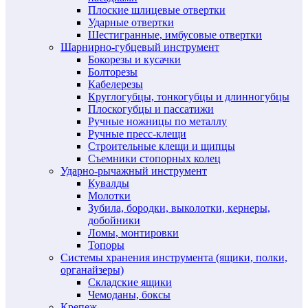
Плоские шлицевые отвертки
Ударные отвертки
Шестигранные, имбусовые отвертки
Шарнирно-губцевый инструмент
Бокорезы и кусачки
Болторезы
Кабелерезы
Круглогубцы, тонкогубцы и длинногубцы
Плоскогубцы и пассатижи
Ручные ножницы по металлу
Ручные пресс-клещи
Строительные клещи и щипцы
Съемники стопорных колец
Ударно-рычажный инструмент
Кувалды
Молотки
Зубила, бородки, выколотки, кернеры,
добойники
Ломы, монтировки
Топоры
Системы хранения инструмента (ящики, полки,
органайзеры)
Складские ящики
Чемоданы, боксы
Крепеж