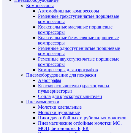
Пневмооборудование
Компрессоры
Автомобильные компрессоры
Ременные трехступенчатые поршневые
компрессоры
Коаксиальные масляные поршневые
компрессоры
Коаксиальные безмасляные поршневые
компрессоры
Ременные одноступенчатые поршневые
компрессоры
Ременные двухступенчатые поршневые
компрессоры
Компрессоры для аэрографов
Пневмоборудование для покраски
Аэрографы
Краскораспылители (краскопульты,
пульверизаторы)
Сопла для краскораспылителей
Пневмомолотки
Молотки клепальные
Молотки рубильные
Пики для отбойных и рубильных молотков
Пневматические отбойные молотки МО,
МОП, бетоноломы Б, БК