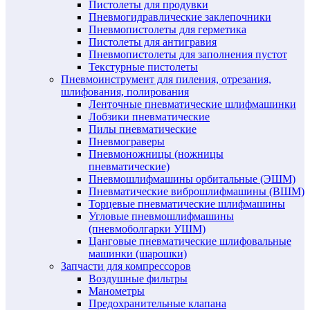
Пистолеты для продувки
Пневмогидравлические заклепочники
Пневмопистолеты для герметика
Пистолеты для антигравия
Пневмопистолеты для заполнения пустот
Текстурные пистолеты
Пневмоинструмент для пиления, отрезания,
шлифования, полирования
Ленточные пневматические шлифмашинки
Лобзики пневматические
Пилы пневматические
Пневмограверы
Пневмоножницы (ножницы
пневматические)
Пневмошлифмашины орбитальные (ЭШМ)
Пневматические виброшлифмашины (ВШМ)
Торцевые пневматические шлифмашины
Угловые пневмошлифмашины
(пневмоболгарки УШМ)
Цанговые пневматические шлифовальные
машинки (шарошки)
Запчасти для компрессоров
Воздушные фильтры
Манометры
Предохранительные клапана