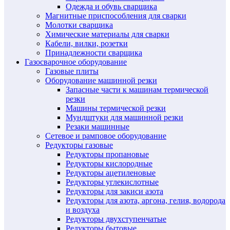
Одежда и обувь сварщика
Магнитные приспособления для сварки
Молотки сварщика
Химические материалы для сварки
Кабели, вилки, розетки
Принадлежности сварщика
Газосварочное оборудование
Газовые плиты
Оборудование машинной резки
Запасные части к машинам термической
резки
Машины термической резки
Мундштуки для машинной резки
Резаки машинные
Сетевое и рамповое оборудование
Редукторы газовые
Редукторы пропановые
Редукторы кислородные
Редукторы ацетиленовые
Редукторы углекислотные
Редукторы для закиси азота
Редукторы для азота, аргона, гелия, водорода
и воздуха
Редукторы двухступенчатые
Редукторы бытовые