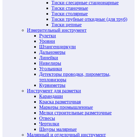
Тиски слесарные стационарные
Тиски станочные
Тиски столярные
Тиски трубные откидные (для труб)
Тиски цепные
Измерительный инструмент
Рулетки
Уровни
Штангенциркули
Дальномеры
Линейки
Нивелиры
Угольники
Детекторы проводки, пирометры,
тепловизоры
Курвиметры
Инструмент для разметки
Карандаши
Краска разметочная
Маркеры промышленные
Мелки строительные разметочные
Отвесы
Чертилки
Шнуры малярные
Малярный и отделочный инструмент