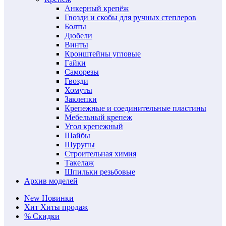
Анкерный крепёж
Гвозди и скобы для ручных степлеров
Болты
Дюбели
Винты
Кронштейны угловые
Гайки
Саморезы
Гвозди
Хомуты
Заклепки
Крепежные и соединительные пластины
Мебельный крепеж
Угол крепежный
Шайбы
Шурупы
Строительная химия
Такелаж
Шпильки резьбовые
Архив моделей
New
Новинки
Хит
Хиты продаж
%
Скидки