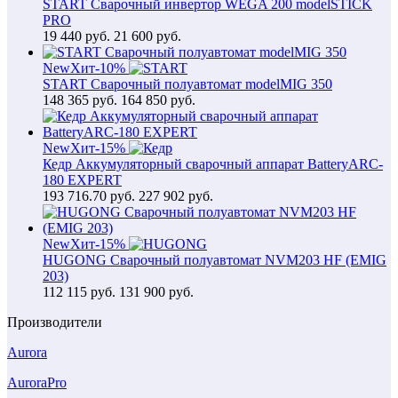
START Сварочный инвертор WEGA 200 modelSTICK
PRO
19 440
руб.
21 600 руб.
New
Хит
-10%
START Сварочный полуавтомат modelMIG 350
148 365
руб.
164 850 руб.
New
Хит
-15%
Кедр Аккумуляторный сварочный аппарат BatteryARC-
180 EXPERT
193 716.70
руб.
227 902 руб.
New
Хит
-15%
HUGONG Сварочный полуавтомат NVM203 HF (EMIG
203)
112 115
руб.
131 900 руб.
Производители
Aurora
AuroraPro