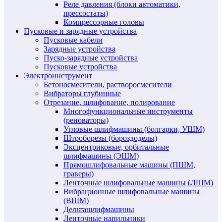
Реле давления (блоки автоматики,
прессостаты)
Компрессорные головы
Пусковые и зарядные устройства
Пусковые кабели
Зарядные устройства
Пуско-зарядные устройства
Пусковые устройства
Электроинструмент
Бетоносмесители, растворосмесители
Вибраторы глубинные
Отрезание, шлифование, полирование
Многофункциональные инструменты
(реноваторы)
Угловые шлифмашины (болгарки, УШМ)
Штроборезы (бороздоделы)
Эксцентриковые, орбитальные
шлифмашины (ЭШМ)
Прямошлифовальные машины (ПШМ,
граверы)
Ленточные шлифовальные машины (ЛШМ)
Вибрационные шлифовальные машины
(ВШМ)
Дельташлифмашины
Ленточные напильники