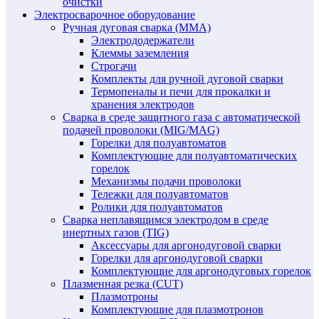
очистки
Электросварочное оборудование
Ручная дуговая сварка (MMA)
Электрододержатели
Клеммы заземления
Строгачи
Комплекты для ручной дуговой сварки
Термопеналы и печи для прокалки и
хранения электродов
Сварка в среде защитного газа с автоматической
подачей проволоки (MIG/MAG)
Горелки для полуавтоматов
Комплектующие для полуавтоматических
горелок
Механизмы подачи проволоки
Тележки для полуавтоматов
Ролики для полуавтоматов
Сварка неплавящимся электродом в среде
инертных газов (TIG)
Аксессуары для аргонодуговой сварки
Горелки для аргонодуговой сварки
Комплектующие для аргонодуговых горелок
Плазменная резка (CUT)
Плазмотроны
Комплектующие для плазмотронов