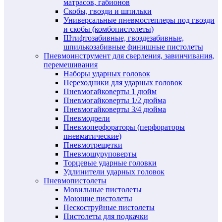
матрасов, габионов
Скобы, гвозди и шпильки
Универсальные пневмостеплеры под гвозди
и скобы (комбопистолеты)
Штифтозабивные, гвоздезабивные,
шпилькозабивные финишные пистолеты
Пневмоинструмент для сверления, завинчивания,
перемешивания
Наборы ударных головок
Переходники для ударных головок
Пневмогайковерты 1 дюйм
Пневмогайковерты 1/2 дюйма
Пневмогайковерты 3/4 дюйма
Пневмодрели
Пневмоперфораторы (перфораторы
пневматические)
Пневмотрещетки
Пневмошуруповерты
Торцевые ударные головки
Удлинители ударных головок
Пневмопистолеты
Мовильные пистолеты
Моющие пистолеты
Пескоструйные пистолеты
Пистолеты для подкачки