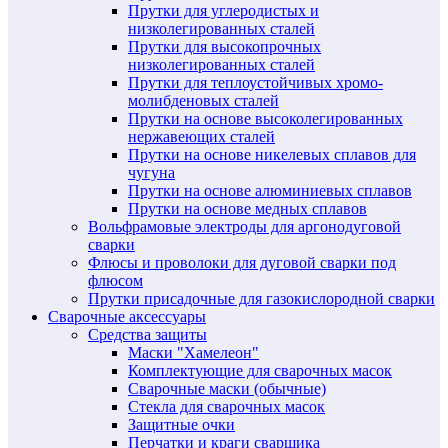
Прутки для углеродистых и
низколегированных сталей
Прутки для высокопрочных
низколегированных сталей
Прутки для теплоустойчивых хромо-
молибденовых сталей
Прутки на основе высоколегированных
нержавеющих сталей
Прутки на основе никелевых сплавов для
чугуна
Прутки на основе алюминиевых сплавов
Прутки на основе медных сплавов
Вольфрамовые электроды для аргонодуговой
сварки
Флюсы и проволоки для дуговой сварки под
флюсом
Прутки присадочные для газокислородной сварки
Сварочные аксессуары
Средства защиты
Маски "Хамелеон"
Комплектующие для сварочных масок
Сварочные маски (обычные)
Стекла для сварочных масок
Защитные очки
Перчатки и краги сварщика