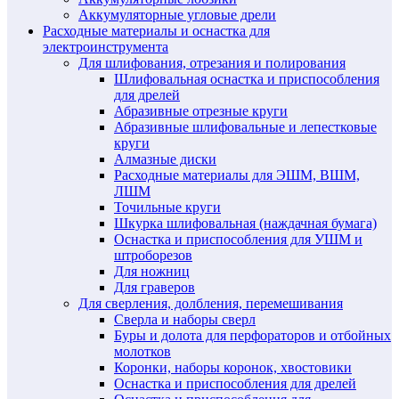
Аккумуляторные угловые дрели
Расходные материалы и оснастка для
электроинструмента
Для шлифования, отрезания и полирования
Шлифовальная оснастка и приспособления
для дрелей
Абразивные отрезные круги
Абразивные шлифовальные и лепестковые
круги
Алмазные диски
Расходные материалы для ЭШМ, ВШМ,
ЛШМ
Точильные круги
Шкурка шлифовальная (наждачная бумага)
Оснастка и приспособления для УШМ и
штроборезов
Для ножниц
Для граверов
Для сверления, долбления, перемешивания
Сверла и наборы сверл
Буры и долота для перфораторов и отбойных
молотков
Коронки, наборы коронок, хвостовики
Оснастка и приспособления для дрелей