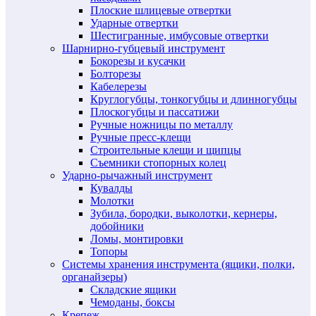
Плоские шлицевые отвертки
Ударные отвертки
Шестигранные, имбусовые отвертки
Шарнирно-губцевый инструмент
Бокорезы и кусачки
Болторезы
Кабелерезы
Круглогубцы, тонкогубцы и длинногубцы
Плоскогубцы и пассатижи
Ручные ножницы по металлу
Ручные пресс-клещи
Строительные клещи и щипцы
Съемники стопорных колец
Ударно-рычажный инструмент
Кувалды
Молотки
Зубила, бородки, выколотки, кернеры,
добойники
Ломы, монтировки
Топоры
Системы хранения инструмента (ящики, полки,
органайзеры)
Складские ящики
Чемоданы, боксы
Крепеж