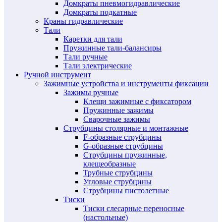
Домкраты пневмогидравлические
Домкраты подкатные
Краны гидравлические
Тали
Каретки для тали
Пружинные тали-балансиры
Тали ручные
Тали электрические
Ручной инструмент
Зажимные устройства и инструменты фиксации
Зажимы ручные
Клещи зажимные с фиксатором
Пружинные зажимы
Сварочные зажимы
Струбцины столярные и монтажные
F-образные струбцины
G-образные струбцины
Струбцины пружинные,
клещеобразные
Трубные струбцины
Угловые струбцины
Струбцины пистолетные
Тиски
Тиски слесарные переносные
(настольные)