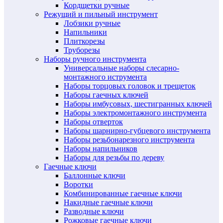
Кордщетки ручные
Режущий и пильный инструмент
Лобзики ручные
Напильники
Плиткорезы
Труборезы
Наборы ручного инструмента
Универсальные наборы слесарно-
монтажного иструмента
Наборы торцовых головок и трещеток
Наборы гаечных ключей
Наборы имбусовых, шестигранных ключей
Наборы электромонтажного инструмента
Наборы отверток
Наборы шарнирно-губцевого инструмента
Наборы резьбонарезного инструмента
Наборы напильников
Наборы для резьбы по дереву
Гаечные ключи
Баллонные ключи
Воротки
Комбинированные гаечные ключи
Накидные гаечные ключи
Разводные ключи
Рожковые гаечные ключи