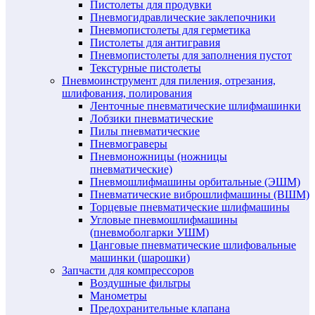
Пистолеты для продувки
Пневмогидравлические заклепочники
Пневмопистолеты для герметика
Пистолеты для антигравия
Пневмопистолеты для заполнения пустот
Текстурные пистолеты
Пневмоинструмент для пиления, отрезания,
шлифования, полирования
Ленточные пневматические шлифмашинки
Лобзики пневматические
Пилы пневматические
Пневмограверы
Пневмоножницы (ножницы
пневматические)
Пневмошлифмашины орбитальные (ЭШМ)
Пневматические виброшлифмашины (ВШМ)
Торцевые пневматические шлифмашины
Угловые пневмошлифмашины
(пневмоболгарки УШМ)
Цанговые пневматические шлифовальные
машинки (шарошки)
Запчасти для компрессоров
Воздушные фильтры
Манометры
Предохранительные клапана