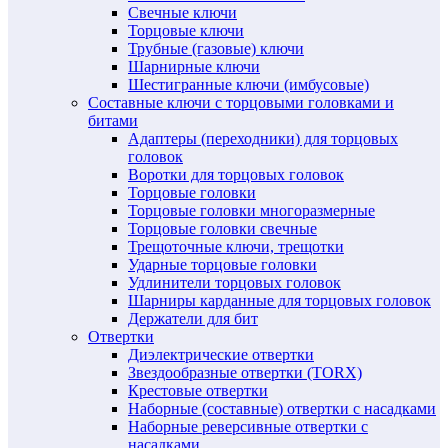
Свечные ключи
Торцовые ключи
Трубные (газовые) ключи
Шарнирные ключи
Шестигранные ключи (имбусовые)
Составные ключи с торцовыми головками и
битами
Адаптеры (переходники) для торцовых
головок
Воротки для торцовых головок
Торцовые головки
Торцовые головки многоразмерные
Торцовые головки свечные
Трещоточные ключи, трещотки
Ударные торцовые головки
Удлинители торцовых головок
Шарниры карданные для торцовых головок
Держатели для бит
Отвертки
Диэлектрические отвертки
Звездообразные отвертки (TORX)
Крестовые отвертки
Наборные (составные) отвертки с насадками
Наборные реверсивные отвертки с
насадками