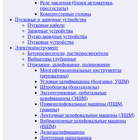
Реле давления (блоки автоматики,
прессостаты)
Компрессорные головы
Пусковые и зарядные устройства
Пусковые кабели
Зарядные устройства
Пуско-зарядные устройства
Пусковые устройства
Электроинструмент
Бетоносмесители, растворосмесители
Вибраторы глубинные
Отрезание, шлифование, полирование
Многофункциональные инструменты
(реноваторы)
Угловые шлифмашины (болгарки, УШМ)
Штроборезы (бороздоделы)
Эксцентриковые, орбитальные
шлифмашины (ЭШМ)
Прямошлифовальные машины (ПШМ,
граверы)
Ленточные шлифовальные машины (ЛШМ)
Вибрационные шлифовальные машины
(ВШМ)
Дельташлифмашины
Ленточные напильники