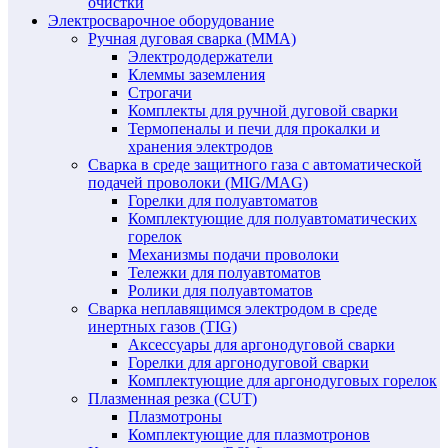
очистки
Электросварочное оборудование
Ручная дуговая сварка (MMA)
Электрододержатели
Клеммы заземления
Строгачи
Комплекты для ручной дуговой сварки
Термопеналы и печи для прокалки и
хранения электродов
Сварка в среде защитного газа с автоматической
подачей проволоки (MIG/MAG)
Горелки для полуавтоматов
Комплектующие для полуавтоматических
горелок
Механизмы подачи проволоки
Тележки для полуавтоматов
Ролики для полуавтоматов
Сварка неплавящимся электродом в среде
инертных газов (TIG)
Аксессуары для аргонодуговой сварки
Горелки для аргонодуговой сварки
Комплектующие для аргонодуговых горелок
Плазменная резка (CUT)
Плазмотроны
Комплектующие для плазмотронов