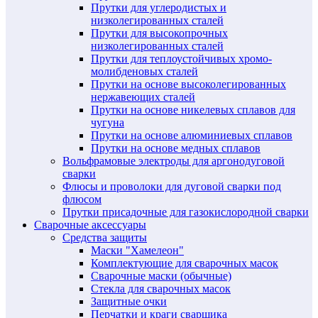
Прутки для углеродистых и
низколегированных сталей
Прутки для высокопрочных
низколегированных сталей
Прутки для теплоустойчивых хромо-
молибденовых сталей
Прутки на основе высоколегированных
нержавеющих сталей
Прутки на основе никелевых сплавов для
чугуна
Прутки на основе алюминиевых сплавов
Прутки на основе медных сплавов
Вольфрамовые электроды для аргонодуговой
сварки
Флюсы и проволоки для дуговой сварки под
флюсом
Прутки присадочные для газокислородной сварки
Сварочные аксессуары
Средства защиты
Маски "Хамелеон"
Комплектующие для сварочных масок
Сварочные маски (обычные)
Стекла для сварочных масок
Защитные очки
Перчатки и краги сварщика