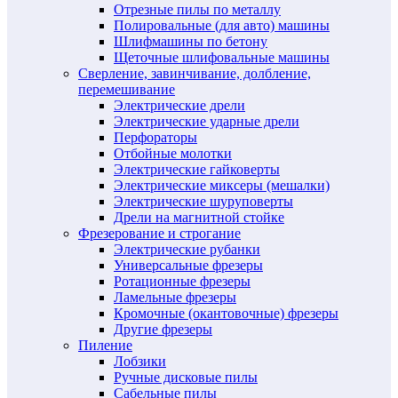
Отрезные пилы по металлу
Полировальные (для авто) машины
Шлифмашины по бетону
Щеточные шлифовальные машины
Сверление, завинчивание, долбление,
перемешивание
Электрические дрели
Электрические ударные дрели
Перфораторы
Отбойные молотки
Электрические гайковерты
Электрические миксеры (мешалки)
Электрические шуруповерты
Дрели на магнитной стойке
Фрезерование и строгание
Электрические рубанки
Универсальные фрезеры
Ротационные фрезеры
Ламельные фрезеры
Кромочные (окантовочные) фрезеры
Другие фрезеры
Пиление
Лобзики
Ручные дисковые пилы
Сабельные пилы