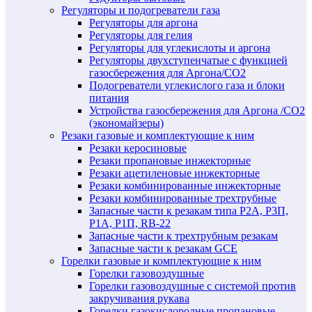
Регуляторы и подогреватели газа
Регуляторы для аргона
Регуляторы для гелия
Регуляторы для углекислоты и аргона
Регуляторы двухступенчатые c функцией
газосбережения для Аргона/СО2
Подогреватели углекислого газа и блоки
питания
Устройства газосбережения для Аргона /СО2
(экономайзеры)
Резаки газовые и комплектующие к ним
Резаки керосиновые
Резаки пропановые инжекторные
Резаки ацетиленовые инжекторные
Резаки комбинированные инжекторные
Резаки комбинированные трехтрубные
Запасные части к резакам типа Р2А, Р3П,
Р1А, Р1П, RB-22
Запасные части к трехтрубным резакам
Запасные части к резакам GCE
Горелки газовые и комплектующие к ним
Горелки газовоздушные
Горелки газовоздушные с системой против
закручивания рукава
Горелки газокислородные пропановые