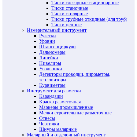
Тиски слесарные стационарные
Тиски станочные
Тиски столярные
Тиски трубные откидные (для труб)
Тиски цепные
Измерительный инструмент
Рулетки
Уровни
Штангенциркули
Дальномеры
Линейки
Нивелиры
Угольники
Детекторы проводки, пирометры,
тепловизоры
Курвиметры
Инструмент для разметки
Карандаши
Краска разметочная
Маркеры промышленные
Мелки строительные разметочные
Отвесы
Чертилки
Шнуры малярные
Малярный и отделочный инструмент