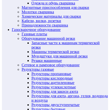
Одежда и обувь сварщика
Магнитные приспособления для сварки
Молотки сварщика
Химические материалы для сварки
Кабели, вилки, розетки
Принадлежности сварщика
Газосварочное оборудование
Газовые плиты
Оборудование машинной резки
Запасные части к машинам термической
резки
Машины термической резки
Мундштуки для машинной резки
Резаки машинные
Сетевое и рамповое оборудование
Редукторы газовые
Редукторы пропановые
Редукторы кислородные
Редукторы ацетиленовые
Редукторы углекислотные
Редукторы для закиси азота
Редукторы для азота, аргона, гелия, водорода
и воздуха
Редукторы двухступенчатые
Редукторы бытовые