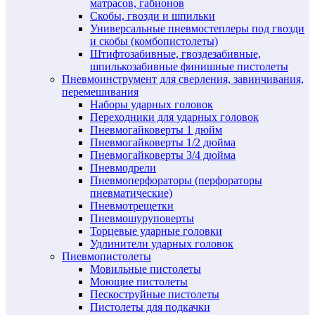
матрасов, габионов
Скобы, гвозди и шпильки
Универсальные пневмостеплеры под гвозди
и скобы (комбопистолеты)
Штифтозабивные, гвоздезабивные,
шпилькозабивные финишные пистолеты
Пневмоинструмент для сверления, завинчивания,
перемешивания
Наборы ударных головок
Переходники для ударных головок
Пневмогайковерты 1 дюйм
Пневмогайковерты 1/2 дюйма
Пневмогайковерты 3/4 дюйма
Пневмодрели
Пневмоперфораторы (перфораторы
пневматические)
Пневмотрещетки
Пневмошуруповерты
Торцевые ударные головки
Удлинители ударных головок
Пневмопистолеты
Мовильные пистолеты
Моющие пистолеты
Пескоструйные пистолеты
Пистолеты для подкачки