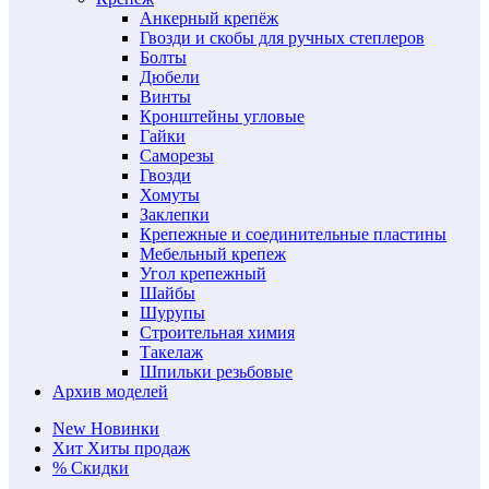
Анкерный крепёж
Гвозди и скобы для ручных степлеров
Болты
Дюбели
Винты
Кронштейны угловые
Гайки
Саморезы
Гвозди
Хомуты
Заклепки
Крепежные и соединительные пластины
Мебельный крепеж
Угол крепежный
Шайбы
Шурупы
Строительная химия
Такелаж
Шпильки резьбовые
Архив моделей
New
Новинки
Хит
Хиты продаж
%
Скидки