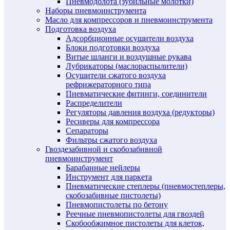
Пневмодолота (зубильные молотки)
Наборы пневмоинструмента
Масло для компрессоров и пневмоинструмента
Подготовка воздуха
Адсорбционные осушители воздуха
Блоки подготовки воздуха
Витые шланги и воздушные рукава
Лубрикаторы (маслораспылители)
Осушители сжатого воздуха
рефрижераторного типа
Пневматические фитинги, соединители
Распределители
Регуляторы давления воздуха (редукторы)
Ресиверы для компрессора
Сепараторы
Фильтры сжатого воздуха
Гвоздезабивной и скобозабивной
пневмоинструмент
Барабанные нейлеры
Инструмент для паркета
Пневматические степлеры (пневмостеплеры,
скобозабивные пистолеты)
Пневмопистолеты по бетону
Реечные пневмопистолеты для гвоздей
Скобообжимное пистолеты для клеток,