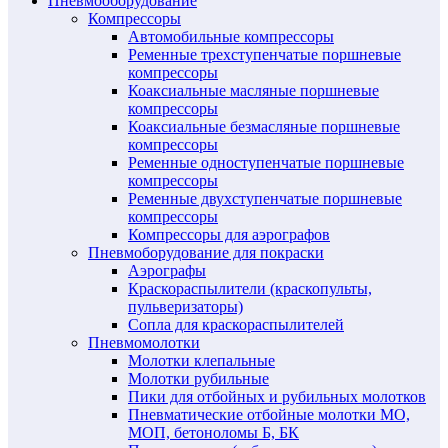
Пневмооборудование
Компрессоры
Автомобильные компрессоры
Ременные трехступенчатые поршневые
компрессоры
Коаксиальные масляные поршневые
компрессоры
Коаксиальные безмасляные поршневые
компрессоры
Ременные одноступенчатые поршневые
компрессоры
Ременные двухступенчатые поршневые
компрессоры
Компрессоры для аэрографов
Пневмоборудование для покраски
Аэрографы
Краскораспылители (краскопульты,
пульверизаторы)
Сопла для краскораспылителей
Пневмомолотки
Молотки клепальные
Молотки рубильные
Пики для отбойных и рубильных молотков
Пневматические отбойные молотки МО,
МОП, бетоноломы Б, БК