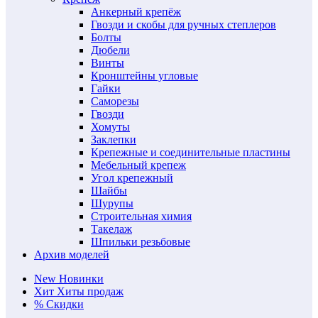
Анкерный крепёж
Гвозди и скобы для ручных степлеров
Болты
Дюбели
Винты
Кронштейны угловые
Гайки
Саморезы
Гвозди
Хомуты
Заклепки
Крепежные и соединительные пластины
Мебельный крепеж
Угол крепежный
Шайбы
Шурупы
Строительная химия
Такелаж
Шпильки резьбовые
Архив моделей
New
Новинки
Хит
Хиты продаж
%
Скидки