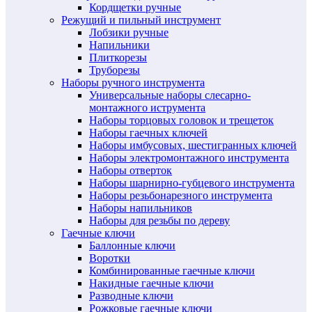
Кордщетки ручные
Режущий и пильный инструмент
Лобзики ручные
Напильники
Плиткорезы
Труборезы
Наборы ручного инструмента
Универсальные наборы слесарно-
монтажного иструмента
Наборы торцовых головок и трещеток
Наборы гаечных ключей
Наборы имбусовых, шестигранных ключей
Наборы электромонтажного инструмента
Наборы отверток
Наборы шарнирно-губцевого инструмента
Наборы резьбонарезного инструмента
Наборы напильников
Наборы для резьбы по дереву
Гаечные ключи
Баллонные ключи
Воротки
Комбинированные гаечные ключи
Накидные гаечные ключи
Разводные ключи
Рожковые гаечные ключи