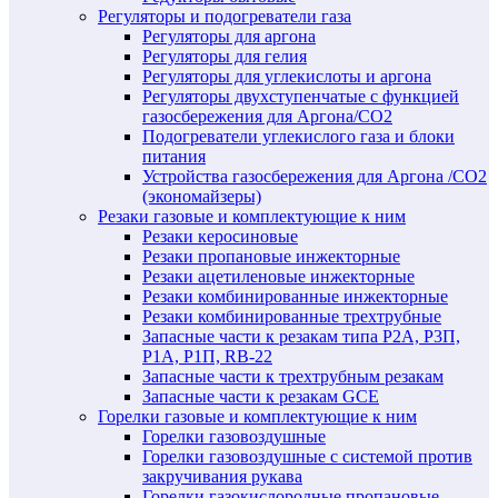
Регуляторы и подогреватели газа
Регуляторы для аргона
Регуляторы для гелия
Регуляторы для углекислоты и аргона
Регуляторы двухступенчатые c функцией
газосбережения для Аргона/СО2
Подогреватели углекислого газа и блоки
питания
Устройства газосбережения для Аргона /СО2
(экономайзеры)
Резаки газовые и комплектующие к ним
Резаки керосиновые
Резаки пропановые инжекторные
Резаки ацетиленовые инжекторные
Резаки комбинированные инжекторные
Резаки комбинированные трехтрубные
Запасные части к резакам типа Р2А, Р3П,
Р1А, Р1П, RB-22
Запасные части к трехтрубным резакам
Запасные части к резакам GCE
Горелки газовые и комплектующие к ним
Горелки газовоздушные
Горелки газовоздушные с системой против
закручивания рукава
Горелки газокислородные пропановые