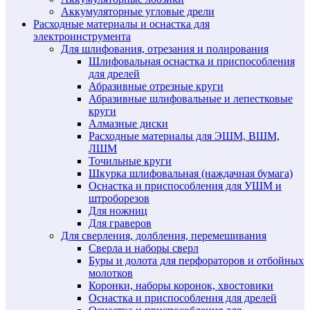
Аккумуляторные угловые дрели
Расходные материалы и оснастка для
электроинструмента
Для шлифования, отрезания и полирования
Шлифовальная оснастка и приспособления
для дрелей
Абразивные отрезные круги
Абразивные шлифовальные и лепестковые
круги
Алмазные диски
Расходные материалы для ЭШМ, ВШМ,
ЛШМ
Точильные круги
Шкурка шлифовальная (наждачная бумага)
Оснастка и приспособления для УШМ и
штроборезов
Для ножниц
Для граверов
Для сверления, долбления, перемешивания
Сверла и наборы сверл
Буры и долота для перфораторов и отбойных
молотков
Коронки, наборы коронок, хвостовики
Оснастка и приспособления для дрелей