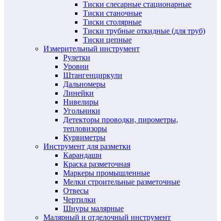
Тиски слесарные стационарные
Тиски станочные
Тиски столярные
Тиски трубные откидные (для труб)
Тиски цепные
Измерительный инструмент
Рулетки
Уровни
Штангенциркули
Дальномеры
Линейки
Нивелиры
Угольники
Детекторы проводки, пирометры,
тепловизоры
Курвиметры
Инструмент для разметки
Карандаши
Краска разметочная
Маркеры промышленные
Мелки строительные разметочные
Отвесы
Чертилки
Шнуры малярные
Малярный и отделочный инструмент