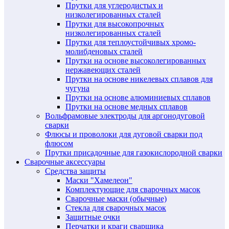
Прутки для углеродистых и
низколегированных сталей
Прутки для высокопрочных
низколегированных сталей
Прутки для теплоустойчивых хромо-
молибденовых сталей
Прутки на основе высоколегированных
нержавеющих сталей
Прутки на основе никелевых сплавов для
чугуна
Прутки на основе алюминиевых сплавов
Прутки на основе медных сплавов
Вольфрамовые электроды для аргонодуговой
сварки
Флюсы и проволоки для дуговой сварки под
флюсом
Прутки присадочные для газокислородной сварки
Сварочные аксессуары
Средства защиты
Маски "Хамелеон"
Комплектующие для сварочных масок
Сварочные маски (обычные)
Стекла для сварочных масок
Защитные очки
Перчатки и краги сварщика