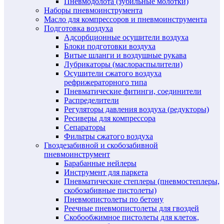
Пневмодолота (зубильные молотки)
Наборы пневмоинструмента
Масло для компрессоров и пневмоинструмента
Подготовка воздуха
Адсорбционные осушители воздуха
Блоки подготовки воздуха
Витые шланги и воздушные рукава
Лубрикаторы (маслораспылители)
Осушители сжатого воздуха
рефрижераторного типа
Пневматические фитинги, соединители
Распределители
Регуляторы давления воздуха (редукторы)
Ресиверы для компрессора
Сепараторы
Фильтры сжатого воздуха
Гвоздезабивной и скобозабивной
пневмоинструмент
Барабанные нейлеры
Инструмент для паркета
Пневматические степлеры (пневмостеплеры,
скобозабивные пистолеты)
Пневмопистолеты по бетону
Реечные пневмопистолеты для гвоздей
Скобообжимное пистолеты для клеток,