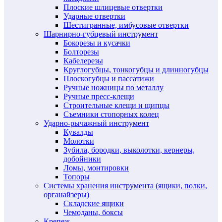
Плоские шлицевые отвертки
Ударные отвертки
Шестигранные, имбусовые отвертки
Шарнирно-губцевый инструмент
Бокорезы и кусачки
Болторезы
Кабелерезы
Круглогубцы, тонкогубцы и длинногубцы
Плоскогубцы и пассатижи
Ручные ножницы по металлу
Ручные пресс-клещи
Строительные клещи и щипцы
Съемники стопорных колец
Ударно-рычажный инструмент
Кувалды
Молотки
Зубила, бородки, выколотки, кернеры,
добойники
Ломы, монтировки
Топоры
Системы хранения инструмента (ящики, полки,
органайзеры)
Складские ящики
Чемоданы, боксы
Крепеж