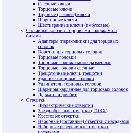
Свечные ключи
Торцовые ключи
Трубные (газовые) ключи
Шарнирные ключи
Шестигранные ключи (имбусовые)
Составные ключи с торцовыми головками и
битами
Адаптеры (переходники) для торцовых
головок
Воротки для торцовых головок
Торцовые головки
Торцовые головки многоразмерные
Торцовые головки свечные
Трещоточные ключи, трещотки
Ударные торцовые головки
Удлинители торцовых головок
Шарниры карданные для торцовых головок
Держатели для бит
Отвертки
Диэлектрические отвертки
Звездообразные отвертки (TORX)
Крестовые отвертки
Наборные (составные) отвертки с насадками
Наборные реверсивные отвертки с
насадками