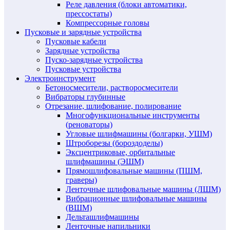
Реле давления (блоки автоматики,
прессостаты)
Компрессорные головы
Пусковые и зарядные устройства
Пусковые кабели
Зарядные устройства
Пуско-зарядные устройства
Пусковые устройства
Электроинструмент
Бетоносмесители, растворосмесители
Вибраторы глубинные
Отрезание, шлифование, полирование
Многофункциональные инструменты
(реноваторы)
Угловые шлифмашины (болгарки, УШМ)
Штроборезы (бороздоделы)
Эксцентриковые, орбитальные
шлифмашины (ЭШМ)
Прямошлифовальные машины (ПШМ,
граверы)
Ленточные шлифовальные машины (ЛШМ)
Вибрационные шлифовальные машины
(ВШМ)
Дельташлифмашины
Ленточные напильники