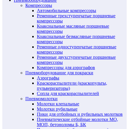
Пневмооборудование
Компрессоры
Автомобильные компрессоры
Ременные трехступенчатые поршневые
компрессоры
Коаксиальные масляные поршневые
компрессоры
Коаксиальные безмасляные поршневые
компрессоры
Ременные одноступенчатые поршневые
компрессоры
Ременные двухступенчатые поршневые
компрессоры
Компрессоры для аэрографов
Пневмоборудование для покраски
Аэрографы
Краскораспылители (краскопульты,
пульверизаторы)
Сопла для краскораспылителей
Пневмомолотки
Молотки клепальные
Молотки рубильные
Пики для отбойных и рубильных молотков
Пневматические отбойные молотки МО,
МОП, бетоноломы Б, БК