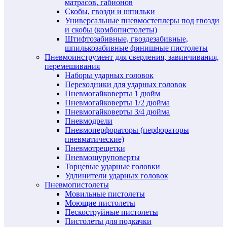
матрасов, габионов
Скобы, гвозди и шпильки
Универсальные пневмостеплеры под гвозди
и скобы (комбопистолеты)
Штифтозабивные, гвоздезабивные,
шпилькозабивные финишные пистолеты
Пневмоинструмент для сверления, завинчивания,
перемешивания
Наборы ударных головок
Переходники для ударных головок
Пневмогайковерты 1 дюйм
Пневмогайковерты 1/2 дюйма
Пневмогайковерты 3/4 дюйма
Пневмодрели
Пневмоперфораторы (перфораторы
пневматические)
Пневмотрещетки
Пневмошуруповерты
Торцевые ударные головки
Удлинители ударных головок
Пневмопистолеты
Мовильные пистолеты
Моющие пистолеты
Пескоструйные пистолеты
Пистолеты для подкачки