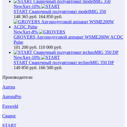
New
Хит
-10%
START Сварочный полуавтомат modelMIG 350
148 365
руб.
164 850 руб.
New
Хит
-8%
GROVERS Аргонодуговой аппарат WSME200W ACDC
Pulse
101 200
руб.
110 000 руб.
New
Хит
-10%
START Сварочный полуавтомат technoMIG 350 DP
149 850
руб.
166 500 руб.
Производители
Aurora
AuroraPro
Foxweld
Сварог
START