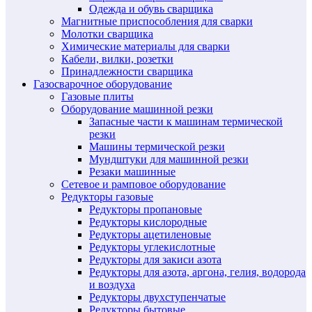
Одежда и обувь сварщика
Магнитные приспособления для сварки
Молотки сварщика
Химические материалы для сварки
Кабели, вилки, розетки
Принадлежности сварщика
Газосварочное оборудование
Газовые плиты
Оборудование машинной резки
Запасные части к машинам термической
резки
Машины термической резки
Мундштуки для машинной резки
Резаки машинные
Сетевое и рамповое оборудование
Редукторы газовые
Редукторы пропановые
Редукторы кислородные
Редукторы ацетиленовые
Редукторы углекислотные
Редукторы для закиси азота
Редукторы для азота, аргона, гелия, водорода
и воздуха
Редукторы двухступенчатые
Редукторы бытовые