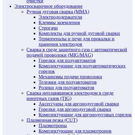
очистки
Электросварочное оборудование
Ручная дуговая сварка (MMA)
Электрододержатели
Клеммы заземления
Строгачи
Комплекты для ручной дуговой сварки
Термопеналы и печи для прокалки и
хранения электродов
Сварка в среде защитного газа с автоматической
подачей проволоки (MIG/MAG)
Горелки для полуавтоматов
Комплектующие для полуавтоматических
горелок
Механизмы подачи проволоки
Тележки для полуавтоматов
Ролики для полуавтоматов
Сварка неплавящимся электродом в среде
инертных газов (TIG)
Аксессуары для аргонодуговой сварки
Горелки для аргонодуговой сварки
Комплектующие для аргонодуговых горелок
Плазменная резка (CUT)
Плазмотроны
Комплектующие для плазмотронов