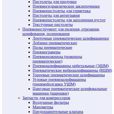
Пистолеты для продувки
Пневмогидравлические заклепочники
Пневмопистолеты для герметика
Пистолеты для антигравия
Пневмопистолеты для заполнения пустот
Текстурные пистолеты
Пневмоинструмент для пиления, отрезания,
шлифования, полирования
Ленточные пневматические шлифмашинки
Лобзики пневматические
Пилы пневматические
Пневмограверы
Пневмоножницы (ножницы
пневматические)
Пневмошлифмашины орбитальные (ЭШМ)
Пневматические виброшлифмашины (ВШМ)
Торцевые пневматические шлифмашины
Угловые пневмошлифмашины
(пневмоболгарки УШМ)
Цанговые пневматические шлифовальные
машинки (шарошки)
Запчасти для компрессоров
Воздушные фильтры
Манометры
Предохранительные клапана