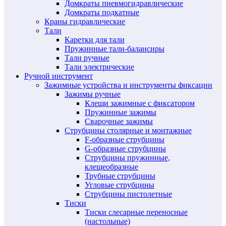
Домкраты пневмогидравлические
Домкраты подкатные
Краны гидравлические
Тали
Каретки для тали
Пружинные тали-балансиры
Тали ручные
Тали электрические
Ручной инструмент
Зажимные устройства и инструменты фиксации
Зажимы ручные
Клещи зажимные с фиксатором
Пружинные зажимы
Сварочные зажимы
Струбцины столярные и монтажные
F-образные струбцины
G-образные струбцины
Струбцины пружинные,
клещеобразные
Трубные струбцины
Угловые струбцины
Струбцины пистолетные
Тиски
Тиски слесарные переносные
(настольные)