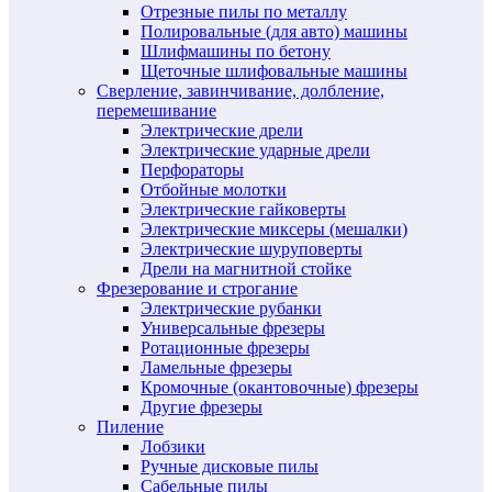
Отрезные пилы по металлу
Полировальные (для авто) машины
Шлифмашины по бетону
Щеточные шлифовальные машины
Сверление, завинчивание, долбление,
перемешивание
Электрические дрели
Электрические ударные дрели
Перфораторы
Отбойные молотки
Электрические гайковерты
Электрические миксеры (мешалки)
Электрические шуруповерты
Дрели на магнитной стойке
Фрезерование и строгание
Электрические рубанки
Универсальные фрезеры
Ротационные фрезеры
Ламельные фрезеры
Кромочные (окантовочные) фрезеры
Другие фрезеры
Пиление
Лобзики
Ручные дисковые пилы
Сабельные пилы